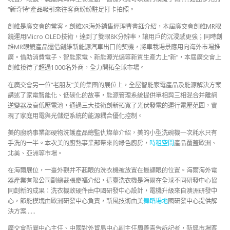
“新奇特”產品吸引來往客商紛紛駐足打卡拍照。
創維是廣交會的常客。創維XR海外銷售經理曹書鈺介紹，本屆廣交會創維MR眼
鏡運用Micro OLED技術，達到了雙眼8K分辨率，讓用戶的沉浸感更強；同時創
維MR眼鏡產品還借創維新能源汽車出口的契機，將車載場景應用向海外市場推
廣。借助消費電子、智能家電、新能源光儲等新質生產力上“新”，本屆廣交會上
創維接待了超過1000名外商，全力開拓全球市場。
在廣交會另一位“老朋友”美的集團的展位上，全屋智能家電產品及能源解決方案
講述了家電智能化、低碳化的故事，能源管理系統提供單相與三相混合并離網
逆變器及高低壓電池，通過三大技術創新拓寬了光伏發電的運行電壓范圍，實
現了家庭用電與光儲逆系統的能源耦合優化控制。
美的廚熱事業部硬物洗護產品總監仇燦華介紹，美的小型洗碗機一次耗水只有
手洗的一半。本次美的廚熱事業部帶來的綠色廚房，
時租空間
產品覆蓋歐洲、
北美、亞洲等市場。
在海爾展位，一臺外觀并不起眼的洗衣機被放置在最顯眼的位置。海爾海外電
器產業有限公司副總裁張慶福介紹，這臺洗衣機是海爾在全球不同研發中心協
同創新的成果：洗衣機軟硬件由中國研發中心設計，電機升級來自澳洲研發中
心，節能模塊由歐洲研發中心負責，新風技術由美
舞蹈場地
國研發中心提供解
決方案……
廣交會新聞中心主任、中國對外貿易中心副主任周善青告訴記者，新興市場客