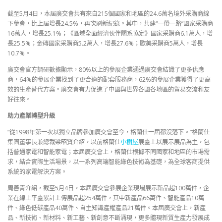
截至5月4日，本屆廣交會共有來自215個國家和地區的24.6萬名境外采購商線
下參會，比上屆增長24.5%，再次刷新紀錄。其中，共建“一帶一路”國家采購商
16萬人，增長25.1%；《區域全面經濟伙伴關系協定》國家采購商6.1萬人，增
長25.5%；金磚國家采購商5.2萬人，增長27.6%；歐美采購商5萬人，增長
10.7%。
廣交會官方調研數據顯示，80%以上的參展企業通過廣交會結識了更多供應
商，64%的參展企業找到了更合適的配套服務商，62%的參展企業獲得了更高
效的生產替代方案。廣交會有力促進了中國與世界各國各地區的貿易交流和友
好往來。
助力產業轉型升級
“從1998年第一次以獨立品牌參加廣交會至今，格蘭仕一屆都沒落下。”格蘭仕
集團董事長兼總裁梁昭賢介紹，以前格蘭仕
小樹屋
展臺上以展示展品為主，包
括普通家電和智能家電；本屆廣交會上，格蘭仕根據不同國家和地區的市場需
求，結合實際生活場景，以一系列高端智能綠色技術為基礎，為全球客商提供
系統的家電解決方案。
周善青介紹，截至5月4日，本屆廣交會參展企業現場展示新品超100萬件，企
業在線上平臺累計上傳展品超254萬件，其中新產品66萬件、智能產品10萬
件、綠色低碳產品40萬件、自主知識產權產品21萬件。本屆廣交會上，新產
品、新技術、新材料、新工藝、新創意不斷涌現，更多體現新質生產力發展成