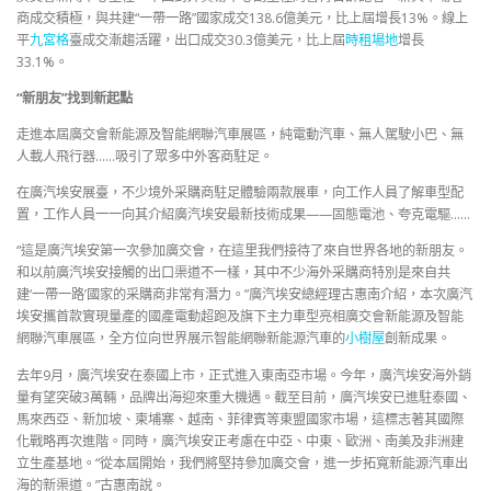
商成交積極，與共建“一帶一路”國家成交138.6億美元，比上屆增長13%。線上
平
九宮格
臺成交漸趨活躍，出口成交30.3億美元，比上屆
時租場地
增長
33.1%。
“新朋友”找到新起點
走進本屆廣交會新能源及智能網聯汽車展區，純電動汽車、無人駕駛小巴、無
人載人飛行器……吸引了眾多中外客商駐足。
在廣汽埃安展臺，不少境外采購商駐足體驗兩款展車，向工作人員了解車型配
置，工作人員一一向其介紹廣汽埃安最新技術成果——固態電池、夸克電驅……
“這是廣汽埃安第一次參加廣交會，在這里我們接待了來自世界各地的新朋友。
和以前廣汽埃安接觸的出口渠道不一樣，其中不少海外采購商特別是來自共
建‘一帶一路’國家的采購商非常有潛力。”廣汽埃安總經理古惠南介紹，本次廣汽
埃安攜首款實現量產的國產電動超跑及旗下主力車型亮相廣交會新能源及智能
網聯汽車展區，全方位向世界展示智能網聯新能源汽車的
小樹屋
創新成果。
去年9月，廣汽埃安在泰國上市，正式進入東南亞市場。今年，廣汽埃安海外銷
量有望突破3萬輛，品牌出海迎來重大機遇。截至目前，廣汽埃安已進駐泰國、
馬來西亞、新加坡、柬埔寨、越南、菲律賓等東盟國家市場，這標志著其國際
化戰略再次進階。同時，廣汽埃安正考慮在中亞、中東、歐洲、南美及非洲建
立生產基地。“從本屆開始，我們將堅持參加廣交會，進一步拓寬新能源汽車出
海的新渠道。”古惠南說。