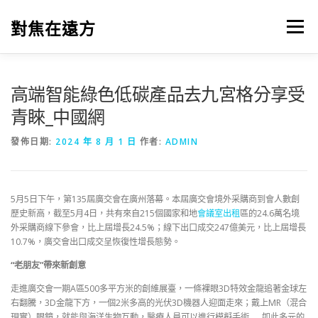
跳
至
對焦在遠方
選單
主
要
內
容
高端智能綠色低碳產品去九宮格分享受
青睞_中國網
發佈日期:
2024 年 8 月 1 日
作者:
ADMIN
5月5日下午，第135屆廣交會在廣州落幕。本屆廣交會境外采購商到會人數創
歷史新高，截至5月4日，共有來自215個國家和地
會議室出租
區的24.6萬名境
外采購商線下參會，比上屆增長24.5%；線下出口成交247億美元，比上屆增長
10.7%，廣交會出口成交呈恢復性增長態勢。
“老朋友”帶來新創意
走進廣交會一期A區500多平方米的創維展臺，一條裸眼3D特效金龍追著金球左
右翻騰，3D金龍下方，一個2米多高的光伏3D機器人迎面走來；戴上MR（混合
現實）眼鏡，就能與海洋生物互動，醫療人員可以進行模擬手術……如此多元的