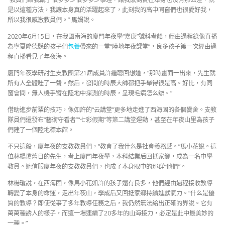
是以這種方法，我讓本身真的活躍起來了，此刻我的高中同窗們也很愛好我，
所以我很感激教員們。” 馬娟說。
2020年6月15日，在我國南海的廈門年夜學“嘉庚”號科考船，經由過程錄像直播
為寧夏隆德縣的孩子們
包養
帶來的一堂“陸地年夜課堂”，良多孩子第一次經由過
程直播看見了年夜海。
廈門年夜學研討生支教團第21屆成員許繼聰回想道，“那時畫面一出來，先生就
所有人全體哇了一聲。然后，發問的時辰大師都把手舉得很是高。好比，有同
窗會問，無人機手臂在陸地中探測的時辰，呈現毛病怎么辦。”
借助進步前輩的技巧，像如許的“云講堂”更多地走進了西海固的各個黌舍。支教
隊員們還發布“藝術守看者”“七彩假期”等第二講堂運動，甚至在年夜山里為孩子
們建了一個陸地標本館。
不只這般，廈年夜的支教教員們，“教會了我什么是社會義務感。”馬小花說。這
位林楊瓊舊日的先生，考上廈門年夜學，本科結業后回抵家鄉，成為一名中學
教員。她信服廈年夜的支教教員們，也成了本身眼中的那群“他們”。
林楊瓊說，在西海固，像馬小花如許的孩子還有良多，他們經由過程接收教導
轉變了本身的命運，走出年夜山，學成后又回抵家鄉持續進獻氣力。“什么是優
質的教導？即使從事了多年教導任務之后，我仍然無法給出正確的界說。它有
萬萬種誘人的樣子，而這一場連續了20多年的山海接力，必定是此中最美妙的
一種。”