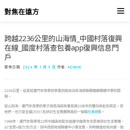
跳
至
對焦在遠方
選單
主
要
內
容
跨越2236公里的山海情_中國村落復興
在線_國度村落查包養app復興信息門
戶
發佈日期:
2024 年 7 月 9 日
作者:
ADMIN
2236公里，這是從廈門年夜學到寧夏回族自治區海原縣關橋鄉關橋中學的間
隔。
從山到海，廈門年夜學的學子與西海固有著長達20余年的雙向奔赴的商定。而
他們，也只是全國25551名研討生支教團隊員的一個縮
包養網
影。
1998年，廈門年夜學等22所中國高校配合組建中國青年志愿者研討生支教團，
以“志愿+接力”的方法，到中西部地域縣鄉中小學支教，同時推進校地共建，助