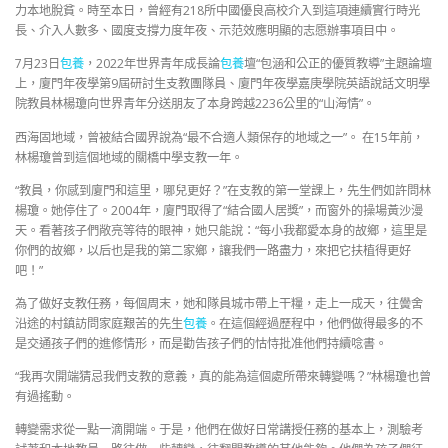
力本地脫貧。時至本日，曾經有218所中國優良高校介入到這項連續實行時光
長、介入人數多、國度支撐力度年夜、示范效應明顯的志愿辦事項目中。
7月23日
包養
，2022年世界青年成長論
包養
壇“包涵和公正的優質教導”主題論壇
上，廈門年夜學第9屆研討生支教團隊員、廈門年夜學嘉庚學院英語說話文明學
院教員林楊瓊向世界青年分送朋友了本身跨越2236公里的“山海情”。
西海固地域，曾被結合國界說為“最不合適人類保存的地域之一”。 在15年前，
林楊瓊曾到這個地域的關橋中學支教一年。
“教員，你感到廈門和這里，哪兒更好？”在支教的第一堂課上，先生們如許問林
楊瓊。她停住了。2004年，廈門取得了“結合國人居獎”，而窗外的操場黃沙漫
天。看著孩子們敞亮等待的眼神，她只能說：“每小我都愛本身的故鄉，這里是
你們的故鄉，以后也是我的第二家鄉，讓我們一路盡力，來把它扶植得更好
吧！”
為了做好支教任務，每個周末，她和隊員城市帶上干糧，走上一成天，往黌舍
沿途的村鎮訪問家庭艱苦的先生
包養
。在這個經過歷程中，他們做得最多的不
是交通孩子們的進修情形，而是勸告孩子們的怙恃批准他們持續唸書。
“我再次開端猜忌我們支教的意義，真的能為這個處所帶來轉變嗎？”林楊瓊也曾
有過搖動。
轉變需求從一點一滴開端。于是，他們在做好日常講授任務的基本上，測驗考