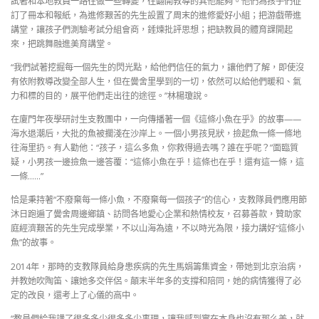
試著和本地教員一路往做一些轉變，往翻開教導的其他能夠。他們為孩子們征
訂了冊本和報紙，為進修艱苦的先生設置了周末的進修愛好小組；把游戲帶進
講堂，讓孩子們測驗考試分組會商，錘煉批評思想；把缺教員的體育課開起
來，把跳舞融進美育講堂。
“我們試著挖掘每一個先生的閃光點，給他們信任的氣力，讓他們了解，即使沒
有依附教導改變全部人生，但在黌舍里學到的一切，依然可以給他們暖和、氣
力和標的目的，展平他們走出往的途徑。”林楊瓊說。
在廈門年夜學研討生支教團中，一向傳播著一個《這條小魚在乎》的故事——
海水退潮后，大批的魚被擱淺在沙岸上。一個小男孩見狀，撿起魚一條一條地
往海里扔。有人勸他：“孩子，這么多魚，你救得過去嗎？誰在乎呢？”面臨質
疑，小男孩一邊撿魚一邊答覆：“這條小魚在乎！這條也在乎！還有這一條，這
一條……”
恰是秉持著“不廢棄每一條小魚，不廢棄每一個孩子”的信心，支教隊員們應用節
沐日跑遍了黌舍周邊鄉鎮、訪問各地愛心企業和熱情校友，召募善款，贊助家
庭經濟艱苦的先生完成學業，不以山海為遠，不以時光為限，接力講好“這條小
魚”的故事。
2014年，那時的支教隊員給身患疾病的先生馬娟籌集資金，帶她到北京治病，
并教她吹陶笛、讓她多交伴侶。顛末半年多的支撐和陪同，她的病情獲得了必
定的改良，還考上了心儀的高中。
“教員們給我講了很多多少很多多少事理，讓我感到實在本身也沒有那么差，就