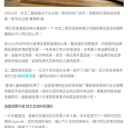
3月23日，在太二酸菜鱼位于尖沙咀一商场内的门店外，顾客排队等候进店用
餐。新华社记者 褚萌萌 摄
“我们在香港是有群众基础的。”广州太二餐饮连锁有限公司国际事业部总经理陈
曦道出不少同行的心声。
自2023年初内地与香港全面恢复通关以来，瞄准潜在消费需求，内地餐饮品牌
随后掀起来港经营风潮，一年多来已有20余家进驻，另有数十家品牌完成注
册，涵盖中式快餐、地方特色菜、茶饮、糕点等丰富品类。一些品牌还结合香
港食性做出调适，如增加港式花胶鸡的火锅汤底等。
太二酸菜鱼就是其一，公司于去年底在全港一连开了4家门店，还计划未来每年
增开3至4
舞蹈教室
家，最终达到约15家的规模。
“香港人越来越能吃辣了。”这是香港特区政府投资推广署旅游及款待行业总裁黄
思敏近年来的直观感受。她在引进内地企业的过程中体会到，随着双向联系越
来越密切，越来越多港人乐意探索更多内地菜品和创意小吃。
加速消费升级 抢立全球时尚潮头
一只头戴皇冠、身着红色披风的白色雪人形人偶，去年底进行了一场快闪式的
港风citywalk：坚尼地城的海边、烟火气十足的旺角街头、鳞次栉比的老式居民
楼等处，都留下了它的身影。