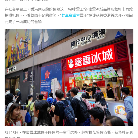
在社交平台上，香港网友纷纷追随这一名叫“雪王”的蜜雪冰城品牌形象打卡同款
拍照机位。带着憨态十足的微笑，“
共享會議室
雪王”在该品牌香港首店开业期间
完成了一场成功的营销。
3月23日，在蜜雪冰城位于旺角的一家门店外，顾客排队等候点餐。新华社记者