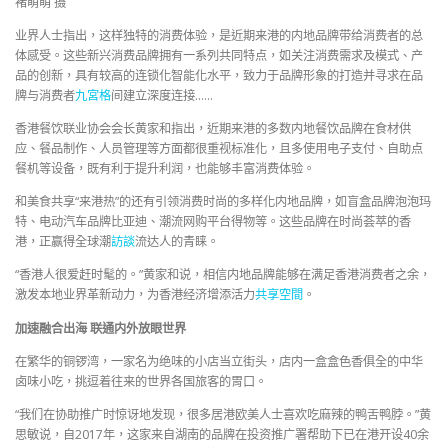
褚萌萌 摄
业界人士指出，这样独特的消费体验，是近期来港的内地品牌带给消费者的总
体感受。这些新兴消费品牌拥有一系列共同特点，如关注消费需求及模式、产
品的创新，具有较高的连锁化智能化水平，致力于品牌形象的打造并寻求在品
牌与消费者
九宮格
间建立深度连接……
香港餐饮联业协会会长黄家和指出，近期来港的多数内地餐饮品牌在食材供
应、餐品制作、人员管理等方面都很重视标准化，且多使用电子支付、自助点
餐机等设备，既有利于提升利润，也能够丰富消费体验。
和美食共享“来港热”的还有引领消费时尚的多样化内地品牌，如盲盒品牌泡泡玛
特、电动汽车品牌比亚迪、潮流网购平台得物等。这些品牌在时尚荟萃的香
港，正赢得全球潮
訪談
流达人的青睐。
“香港人很爱赶时髦的。”黄家和说，相信内地品牌能够在满足香港消费者之余，
激发本地业界革新动力，为香港经济增添活力
共享空間
。
加速融合出海 联通内外放眼世界
在繁华的铜锣湾，一家名为绝味的小店当立街头，店内一盒盒色香俱全的中华
卤味小吃，挑逗着往来的世界各国旅客的胃口。
“我们在协助推广时惊讶地发现，很多居港欧美人士喜欢吃麻辣的鸭舌鸭脖。”黄
思敏说，自2017年，这家来自湖南的品牌在投资推广署帮助下已在港开设40余