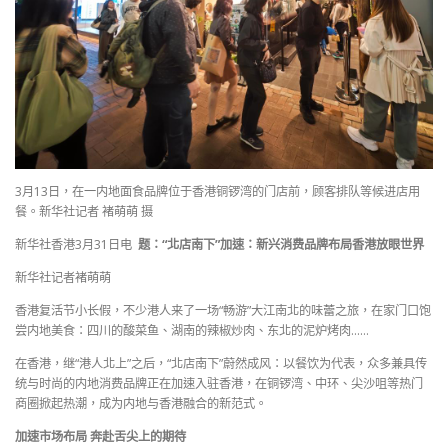
3月13日，在一内地面食品牌位于香港铜锣湾的门店前，顾客排队等候进店用
餐。新华社记者 褚萌萌 摄
新华社香港3月31日电
题：“北店南下”加速：新兴消费品牌布局香港放眼世界
新华社记者褚萌萌
香港复活节小长假，不少港人来了一场“畅游”大江南北的味蕾之旅，在家门口饱
尝内地美食：四川的酸菜鱼、湖南的辣椒炒肉、东北的泥炉烤肉……
在香港，继“港人北上”之后，“北店南下”蔚然成风：以餐饮为代表，众多兼具传
统与时尚的内地消费品牌正在加速入驻香港，在铜锣湾、中环、尖沙咀等热门
商圈掀起热潮，成为内地与香港融合的新范式。
加速市场布局 奔赴舌尖上的期待