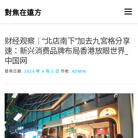
跳
至
對焦在遠方
選單
主
要
內
容
财经观察｜“北店南下”加去九宮格分享
速：新兴消费品牌布局香港放眼世界_
中国网
發佈日期:
2024 年 4 月 2 日
作者:
ADMIN