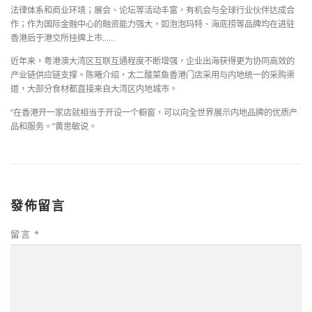
法律体系和商业环境；展会、论坛等活动丰富，有机会与全球行业伙伴达成合
作；作为国际金融中心的融资能力强大，如泡泡玛特、海底捞等品牌均在进驻
香港后于港交所挂牌上市……
近年来，粤港澳大湾区互联互通程度不断增强，企业出海获得更为协同高效的
产业链供应链支撑。陈曦介绍，太二酸菜鱼香港门店采用与内地统一的采购渠
道，大部分食材都直接来自大湾区内地城市。
“在香港开一家店就相当于开设一个橱窗，可以向全世界展示内地品牌的优质产
品和服务。”黄思敏说。
發佈留言
留言
*