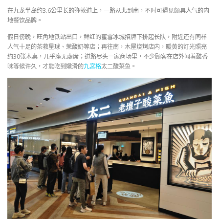
在九龙半岛约3.6公里长的弥敦道上，一路从北到南，不时可遇见颇具人气的内
地餐饮品牌。
假日傍晚，旺角地铁站出口，鲜红的蜜雪冰城招牌下排起长队，附近还有同样
人气十足的茶救星球、茉酸奶等店；再往南，木屋烧烤店内，暖黄的灯光照亮
约30张木桌，几乎座无虚席；道路尽头一家商场里，不少顾客在店外闻着酸香
味等候许久，才能吃到嫩滑的
九宮格
太二酸菜鱼。