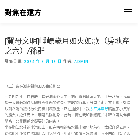
跳
至
對焦在遠方
選單
主
要
內
容
[賢母文明]崢嶸歲月如火如歌（房地產
之六）/孫群
發佈日期:
2024 年 3 月 19 日
作者:
ADMIN
（五）留在湖南餐與加入岳陽剿匪
一九四九年十仲春底，這是湖南冬天里一個可貴的晴晴天氣，上午八時，我單
獨一人帶著調往岳陽縣委任務的號令和簡略的行李，分開了湘江文工團，從長
沙到岳陽的鐵路被公民黨損壞嚴重，正在搶修中，我
太平洋尊邸
購置了小汽船
的船票，逆江而上，朝著岳陽動身，此時，實在我和孫紱庭并未確立男女伴侶
關系，只是關系比擬要好的同窗。
坐在順江北往的小汽船上，船在啪啪的拍水聲中顫抖地前行，太陽穿過云層，
從船艙的小窗戶照耀出去明晃晃的，船走得很慢。忽然間，我不由得自笑了起