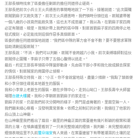
王部長頓時找來了區委擔任剿匪的擔任同道停止磋商。
王部長把前次小兵士王火兵遇害的事簡略地說了一下后，接著說道：“此次圍殲
匪賊劉麻子又跑失落了，前次王火兵遇害時，我們頓時分頭往追，匪賊婆帶著
一個八歲的小孩竟然能跑失落，這也太不成思議了。我以為，在劉麻子家四周
必定有隧道、暗堡。我預計帶上我們的區中隊，對匪首劉麻子家的四周停止地
毯式搜刮，必定能找到這個作惡多真個匪首。”
區委的擔任同道煩惱地說道：“我們區中隊的軍力會不會不敷？要不要懇求軍隊
協助清剿這股匪賊？”
王部長說：“不消，我們可以判斷，匪賊不會跨越六小我。前次束縛雄師對這伙
匪賊停止圍殲，李麻子只帶了五個心腹得以逃走。”
最后，約定王部長率領區中隊當即動身，先由區干部小李和我化妝成歸去探家
的情侶，對匪賊家的周圍停止偵察。
王部長特殊交待我，說：“小王，你不會說當地話，盡量少措辭。”我點了頷首便
和小李分頭往尋覓本地蒼生的服裝。
我和小李穿上老蒼生的服裝，跟在步隊中心，走到山坳口，王部長壽令大師當
場隱
台建大樓
藏。我和小李朝匪首劉麻子的家走往。
劉麻子的家，仍是我們前次分開時的樣子，房門是虛掩著的，里面空無一人。
我們顛末細心察看，沒發明異常景象。依照之前制訂的計劃，我倆往了他家的
后山頂上山神廟。
在山神廟里我們看出了眉目，廟里的神龕正面的案臺邊有幾片新穎的樹葉和潮
濕的土壤，在噴鼻爐里看到了一只未完整熄滅的煙頭。我判斷：未完整熄滅的
煙頭表現這里不久前
璽朵瑞安
有人來過，在案臺邊留下有帶著潮濕的土壤的足