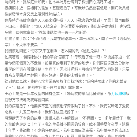
院的路上，孫紱庭告知我，他本年蒲月份調到了株洲田心鐵路工場。
瘧疾顛末近一個禮拜的醫治，基礎痊愈了。可我以仍然發著低燒，到病院具體
檢討發明本身又患上浸潤性肺結核。
這段時光孫紱庭簡直天天都來照料我，天天下戰書的六點到，早晨十點再回株
洲田心。我問他：“你天天這么跑，路況費挺多的吧？我此刻是供應制，也沒幾
多錢，這個你拿著。”說著我遞給他一張十元的紙幣。
他擺了擺手說：“不消花錢，我是在鐵路單元，單元照料我，開了一張《通勤免
票》，乘火車不要票。”
我關懷地問道：“你家又不在湘潭，怎么開的到《通勤免票》？”
他笑著說：“開端我說，我的華夏“怎麼了？”母親看了他一眼，然後搖頭道：“如
果你們兩個真的不走運，如果真的走到了和解的地步，你們兩個肯定會分崩年
夜學的同窗在湘潭任務，生病了，需求往照料。可擔任開免票的同道說，只要
直系支屬關系才幹開。我只好說，是我的未婚妻病了。”
聽到他這么說，我的心坎非常高興故作自持地說：“我啥時辰成了你的未婚妻
了。”可概況上仍然有粉飾不住的喜悅吐露出來。
田心工場是一個年夜型的國有企業，工場病院的藥品比擬齊備，孫
力麒麒御
紱
庭想方設法地為我尋醫問藥。
我的病痊愈了，他無微不至的關懷也深深激動了我。不久，我們就斷定了愛情
關系，一九五三年年末，我和孫紱庭成婚了。”
母親講完了本身的故事，意猶未盡，持續說道：“不覺間，七十多年曩昔了，我
的黨齡也足足七十年了。我的生長離不開黨的培育，離不開華夏年夜學。這幾
十年里，我調換了不少的任務職位，為中國國民謀幸福，為中華平易近族謀回
復的初心從不曾轉變。一九八九年冬，組織上批準離休。現在，我已年逾九