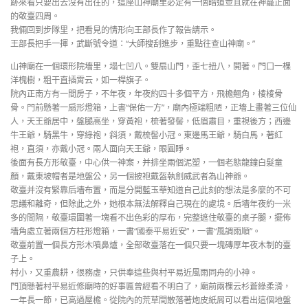
跡來看只要出去沒有出往的，這座山神廟里必定有一個暗道並且就在神龕正面
的敬臺四周。
我倆回到步隊里，把看見的情形向王部長作了報告請示。
王部長把手一揮，武斷號令道：“大師搜刮進步，重點往查山神廟。”
山神廟在一個環形院墻里，塌七凹八。雙扇山門，歪七扭八，開著。門口一棵
洋槐樹，粗干直插霄云，如一桿旗子。
院內正南方有一間房子，不年夜，年夜約四十多個平方，飛檐翹角，棱棱骨
骨。門前懸著一扇形燈箱，上書“保佑一方”，廟內極端粗陋，正墻上畫著三位仙
人，天王爺居中，盤腿高坐，穿黃袍，梳著發髻，低眉肅目，重視後方；西邊
牛王爺，騎黑牛，穿綠袍，斜須，戴梳髻小冠。東邊馬王爺，騎白馬，著紅
袍，直須，亦戴小冠。兩人面向天王爺，眼圓睜。
後面有長方形敬臺，中心供一神案，并排坐兩個泥塑，一個老態龍鐘白髮童
顏，戴東坡帽者是地盤公，另一個披袍戴盔執劍威武者為山神爺。
敬臺并沒有緊靠后墻布置，而是分開藍玉華知道自己此刻的想法是多麼的不可
思議和離奇，但除此之外，她根本無法解釋自己現在的處境。后墻年夜約一米
多的間隔，敬臺環圍著一塊看不出色彩的厚布，完整遮住敬臺的桌子腿，擺佈
墻角處立著兩個方柱形燈箱，一書“國泰平易近安”，一書“風調雨順”。
敬臺前置一個長方形木噴鼻爐，全部敬臺落在一個只要一塊磚厚年夜木制的臺
子上。
村小，又重農耕，很務虛，只供奉這些與村平易近風雨同舟的小神。
門頂懸著村平易近修廟時的好事匾曾經看不明白了，廟前兩棵云杉蒼綠柔滑，
一年長一節，已高過屋檐。從院內的荒草間散落著炮皮紙屑可以看出這個地盤