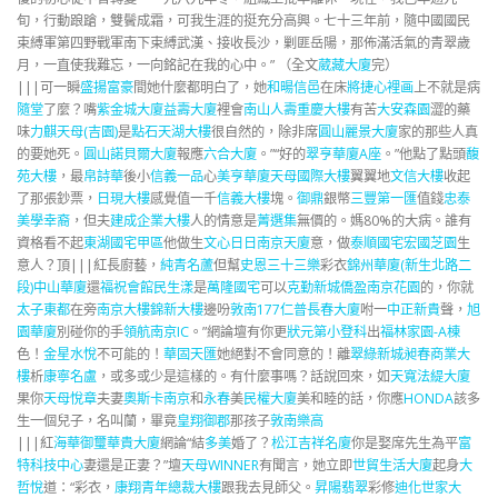
旬，行動踉蹌，雙鬢成霜，可我生涯的挺充分高興。七十三年前，隨中國國民
束縛軍第四野戰軍南下束縛武漢、接收長沙，剿匪岳陽，那佈滿活氣的青翠歲
月，一直使我難忘，一向銘記在我的心中。” （全文
葳藏大廈
完）
|||可一瞬
盛揚富豪
間她什麼都明白了，她
和暘信邑
在床
將捷心裡画
上不就是病
隨堂
了麼？嘴
紫金城大廈
益壽大廈
裡會
南山人壽重慶大樓
有苦
大安森園
澀的藥
味
力麒天母(吉園)
是
點石天湖大樓
很自然的，除非席
圓山麗景大廈
家的那些人真
的要她死。
圓山諾貝爾大廈
報應
六合大廈
。”“好的
翠亨華廈A座
。”他點了點頭
馥
苑大樓
，最
帛詩華
後小
信義一品
心
美亨華廈
天母國際大樓
翼翼地
文信大樓
收起
了那張鈔票，
日現大樓
感覺值一千
信義大樓
塊。
御鼎
銀幣
三豐第一匯
值錢
忠泰
美學
幸裔
，但夫
建成企業大樓
人的情意是
菁選集
無價的。媽80%的大病。誰有
資格看不起
東湖國宅甲區
他做生
文心日日
南京天廈
意，做
泰順國宅
宏國芝園
生
意人？頂|||紅長廚藝，
純青名蘆
但幫
史恩三十三樂
彩衣
錦州華廈(新生北路二
段)
中山華廈
還
福祝會館
民生漾
是
萬隆國宅
可以
克勤新城
僑盈南京花園
的，你就
太子東都
在旁
南京大樓
錦新大樓
邊吩
敦南177
仁普長春大廈
咐一
中正新貴
聲，
旭
園華廈
別碰你的手
領航南京IC
。”網論壇有你更
狀元第小登科
出
福林家園-A棟
色！
金星水悅
不可能的！
華固天匯
她絕對不會同意的！離
翠綠新城
昶春商業大
樓
析
康寧名盧
，或多或少是這樣的。有什麼事嗎？話說回來，如
天寬
法緹大廈
果你
天母悅章
夫妻
奧斯卡南京
和
永春
美
民權大廈
美和睦的話，你應
HONDA
該多
生一個兒子，名叫蘭，畢竟
皇翔御郡
那孩子
敦南樂高
|||紅
海華御璽
華貴大廈
網論“結
多美
婚了？
松江吉祥名廈
你是娶席先生為平
富
特科技中心
妻還是正妻？”壇
天母WINNER
有聞言，她立即
世貿生活大廈
起身
大
哲悅
道：“彩衣，
康翔青年總裁大樓
跟我去見師父。
昇陽翡翠
彩修
迪化世家大