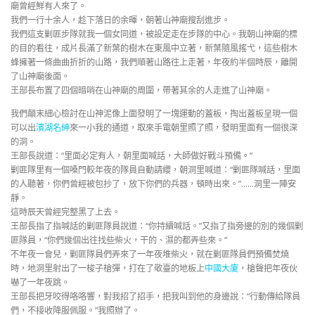
廟曾經鮮有人來了。
我們一行十余人，趁下落日的余暉，朝著山神廟搜刮進步。
我們這支剿匪步隊就我一個女同道，被設定走在步隊的中心。我朝山神廟的標
的目的看往，成片長滿了新葉的樹木在東風中立著，新葉隨風搖弋，這些樹木
蜂擁著一條曲曲折折的山路，我們順著山路往上走著，年夜約半個時辰，離開
了山神廟後面。
王部長布置了四個暗哨在山神廟的周圍，帶著其余的人走進了山神廟。
我們顛末細心檢討在山神泥像上面發明了一塊運動的蓋板，掏出蓋板呈現一個
可以出
濱湖名紳
來一小我的通道，取來手電朝里照了照，發明里面有一個很深
的洞。
王部長說道：“里面必定有人，朝里面喊話，大師做好戰斗預備。”
剿匪隊里有一個嗓門較年夜的隊員自動請纓，朝洞里喊道：“剿匪隊喊話，里面
的人聽著，你們曾經被包抄了，放下你們的兵器，頓時出來。”……洞里一陣安
靜。
這時辰天曾經完整黑了上去。
王部長指了指喊話的剿匪隊員說道：“你持續喊話。”又指了指旁邊的別的幾個剿
匪隊員，“你們幾個出往找些柴火，干的、濕的都弄些來。”
不年夜一會兒，剿匪隊員們弄來了一年夜堆柴火，就在剿匪隊員們預備焚燒
時，地洞里射出了一梭子槍彈，打在了敬臺的地板上
中國大廈
，槍聲把年夜伙
嚇了一年夜跳。
王部長把牙咬得咯咯響，對我招了招手，把我叫到他的身邊說：“行動傳給隊員
們，不接收降服佩服。”我照辦了。