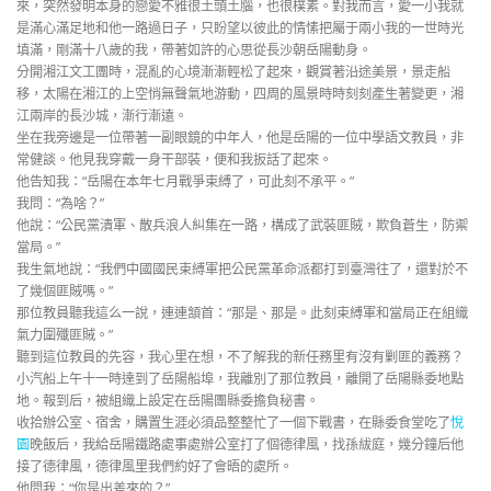
來，突然發明本身的戀愛不雅很土頭土腦，也很樸素。對我而言，愛一小我就
是滿心滿足地和他一路過日子，只盼望以彼此的情愫把屬于兩小我的一世時光
填滿，剛滿十八歲的我，帶著如許的心思從長沙朝岳陽動身。
分開湘江文工團時，混亂的心境漸漸輕松了起來，觀賞著沿途美景，景走船
移，太陽在湘江的上空悄無聲氣地游動，四周的風景時時刻刻產生著變更，湘
江兩岸的長沙城，漸行漸遠。
坐在我旁邊是一位帶著一副眼鏡的中年人，他是岳陽的一位中學語文教員，非
常健談。他見我穿戴一身干部裝，便和我扳話了起來。
他告知我：“岳陽在本年七月戰爭束縛了，可此刻不承平。”
我問：“為啥？”
他說：“公民黨潰軍、散兵浪人糾集在一路，構成了武裝匪賊，欺負蒼生，防禦
當局。”
我生氣地說：“我們中國國民束縛軍把公民黨革命派都打到臺灣往了，還對於不
了幾個匪賊嗎。”
那位教員聽我這么一說，連連頷首：“那是、那是。此刻束縛軍和當局正在組織
氣力圍殲匪賊。”
聽到這位教員的先容，我心里在想，不了解我的新任務里有沒有剿匪的義務？
小汽船上午十一時達到了岳陽船埠，我離別了那位教員，離開了岳陽縣委地點
地。報到后，被組織上設定在岳陽團縣委擔負秘書。
收拾辦公室、宿舍，購置生涯必須品整整忙了一個下戰書，在縣委食堂吃了
悅
園
晚飯后，我給岳陽鐵路處事處辦公室打了個德律風，找孫紱庭，幾分鐘后他
接了德律風，德律風里我們約好了會晤的處所。
他問我：“你是出差來的？”