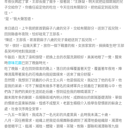
年夜伙興起了掌，王部長擺了擺手，接著說：“王靜凝，明天就把這個匪賊的兒
子交給你了，你擔任設定他的吃住，今天往找有關部分，把他設定到孤兒院
往。”
“是。”我大聲答道。
來日誥日，上午我把匪首劉麻子八歲的兒子，交給有關部分，送到了孤兒院，
回到縣委年夜院，恰好碰見了王部長。
“陳述，王部長，匪首劉麻子八歲的兒子曾經送到了孤兒院。”
“好，很好。這幾天累了，放你一個下戰書的假，女孩家家的，搞搞衛生吧”王部
長笑呵呵地對我說道。
午飯后，我洗了澡和頭發，把換上去的衣服洗涮晾好，美美地睡了一覺，醒來
時
原味花園
已到了晚飯時光。
吃了晚飯，走在回到宿舍的路上，落日的余暉覆蓋著天空、覆蓋著年夜地，陣
陣清風帶著莫名的花噴鼻向我迎面撲來，送來了幾分舒服。
忽然間，我想到了就義的小兵士王火兵，他是個孤兒，我記住了他的名字，他
是我的弟弟。可不了解還有幾多不著名的束縛軍兵士就義在了剿匪戰斗中，他
們為了我們的美妙生涯前赴后繼。想到這些我的眼睛潮濕了。
顛末兩年多的剿匪，岳陽縣區域內明火持杖、成群結伙的匪賊基礎清除，單個
的慣匪也是東躲西躲，惶惑不成整天，老蒼生積極介入檢舉告發慣匪的躲身之
處，社會次序周全安寧。
一九五一年蒲月，我成為了一名光彩的共產黨員，此時我未滿二十歲。
八月，因任務需求，組織上把我從岳陽團縣委調到了湘潭地委組織部，湘潭地
委管轄平江、臨湘、湘陰、醴陵、瀏陽、茶陵、攸縣、酃縣和湘潭縣等九個