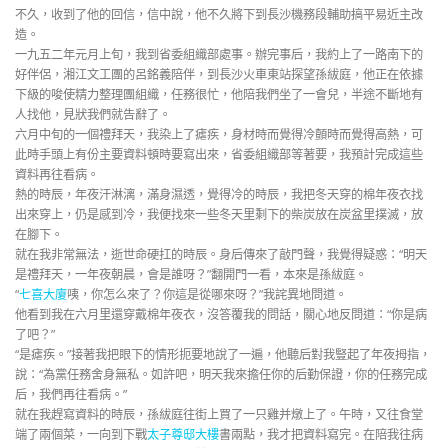
不久，收到了他的回信，信中說，他不久將下到長沙機務段輔助搞平易近主改
造。
一九五二年元月上旬，我到省委組織部處事。辦完事后，我約上了一路南下的
好伴侶，湘江文工團的呂銘義陪伴，到長沙火車東站探望孫紱庭，他正在依據
下級的唆使精力整理團組織，任務很忙，他陪我們坐了一會兒，半途不斷地有
人找他，見狀我們就告辭了。
六月中旬的一個禮拜天，我染上了瘧疾，身材時而覺得冷顫時而覺得高熱，可
此時手頭上有份主要資料頓時要寫出來，省委組織部等著要，我預計完成這些
資料再往看病。
熱的時辰，年夜汗淋漓，滿身濕透，覺得冷的時辰，我把冬天穿的棉年夜衣找
出來穿上，仍是感到冷，我便找來一些冬天里剩下的柴炭放在炭盆里撲滅，放
在腳下。
就在我非常無法，逝世命硬扛的時辰。身后傳來了敲門聲，我覺得疑惑：“明天
是禮拜天，一年夜朝晨，會是誰呀？”翻開門一看，本來是孫紱庭。
“
七喜大廈
咦，你怎么來了？你這是從哪來呀？”我詫異地問道。
他看到我在六月里還穿戴棉年夜衣，沒答覆我的問話，關心地反問道：“你是病
了吧？”
“是瘧疾。”接著我把眼下的情形扼要地說了一遍，他聽后對我豎起了年夜拇指，
說：“為黨任務舍身無私。如許吧，明天我來擔任你的后勤保證，你的任務完成
后，我們再往看病。”
就在我趕寫資料的時辰，孫紱庭往街上買了一只雞并燉上了。午時，又往食堂
端了兩個菜，一向到下戰
太子尊邸大樓
書兩點，我才把資料寫完。在陪我往病