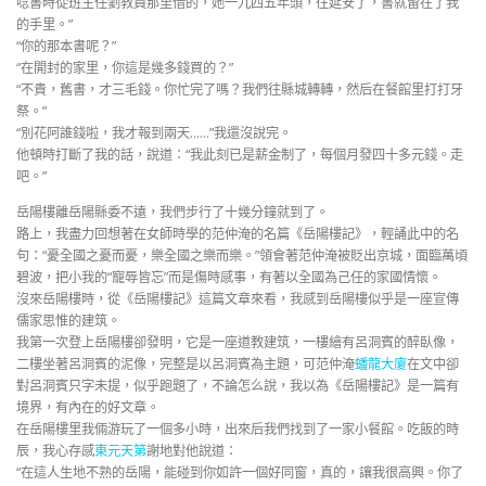
唸書時從班主任劉教員那里借的，她一九四五年頭，往延安了，書就留在了我
的手里。”
“你的那本書呢？”
“在開封的家里，你這是幾多錢買的？”
“不貴，舊書，才三毛錢。你忙完了嗎？我們往縣城轉轉，然后在餐館里打打牙
祭。”
“別花阿誰錢啦，我才報到兩天……”我還沒說完。
他頓時打斷了我的話，說道：“我此刻已是薪金制了，每個月發四十多元錢。走
吧。”
岳陽樓離岳陽縣委不遠，我們步行了十幾分鐘就到了。
路上，我盡力回想著在女師時學的范仲淹的名篇《岳陽樓記》，輕誦此中的名
句：“憂全國之憂而憂，樂全國之樂而樂。”領會著范仲淹被貶出京城，面臨萬頃
碧波，把小我的“寵辱皆忘”而是傷時感事，有著以全國為己任的家國情懷。
沒來岳陽樓時，從《岳陽樓記》這篇文章來看，我感到岳陽樓似乎是一座宣傳
儒家思惟的建筑。
我第一次登上岳陽樓卻發明，它是一座道教建筑，一樓繪有呂洞賓的醉臥像，
二樓坐著呂洞賓的泥像，完整是以呂洞賓為主題，可范仲淹
蟠龍大廈
在文中卻
對呂洞賓只字未提，似乎跑題了，不論怎么說，我以為《岳陽樓記》是一篇有
境界，有內在的好文章。
在岳陽樓里我倆游玩了一個多小時，出來后我們找到了一家小餐館。吃飯的時
辰，我心存感
東元天第
謝地對他說道：
“在這人生地不熟的岳陽，能碰到你如許一個好同窗，真的，讓我很高興。你了