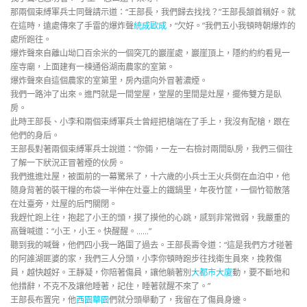
那兩個束縛軍兵士同聲請示道：“王部長，我們歸去找找？”王部長頷首稱好。就
在這時，遠處傳來了手雷的爆炸聲
統成歐成
，“欠好。”我們五小我頓時朝爆炸的
處所跑往。
爆炸聲來自離山坳口百余米的一個突兀的巖崖處，巖崖頂上，隱約約約看見一
座寺廟，上面建有一棟通俗湖南農家的室第。
爆炸聲來自這個農家的室第里，房內還向外冒著濃煙。
我們一路沖了出來。進門就是一間堂屋，堂屋的里間是灶屋，擺佈雙方是臥
房。
此時王部長、小李和兩個束縛軍兵士曾經把槍端在了手上，我沒有配槍，跟在
他們的身后。
王部長對著兩個束縛軍兵士說道：“你倆，一左一右檢討兩間臥房，我們三個往
了解一下狀況正冒著煙的伙房。
我們進進灶屋，被面前的一幕驚呆了，十六歲的小兵士王火兵倒在血泊中，他
隨身背著的裝干糧的布袋一半伸在灶臺上的鐵鍋里，年夜竹筐，一個竹筍散落
在灶臺旁，灶屋的后門關閉。
我趕忙跑上往，抱起了小王的頭，摸了摸他的心跳，感到非常微弱，我嚴重的
高聲喊道：“小王，小王。快醒醒。……”
聽到我的喊聲，他們四小我一路圍了過去。王部長壽令道：“這是我們方才碰著
的阿誰湖匪婆的家，我們三人分頭，小李你頓時跑步往找衛生員來，挽救傷
員，越快越好。王靜凝，你陪著傷員，讓他躺著別
大都市大廈
動，要不斷地和
他措辭，不克不及讓他睡著，記住，睡著就醒不來了。”
王部長布置完，他
西園華園
們就分頭舉動了，我留在了傷員身邊。