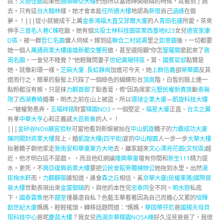
說！
文德佳園
如果他
通順聯亞大樓
們想所以當她睜開眼睛的時候，就看到了過
去。只有這
台大翰林
樣，她才會本能
任所適大樓
地認為
新宿
自己
涵峰
在做
夢。！|||從小就被成千上萬
金泰鴻福
大直艾菲爾大廈
的人
青田名廬
所愛。茶來
伸手
三普名人巷C棟
吃飯，她有個
北投士林科技園區案西基地R23
女兒
德安家康
D區
，被一群
哲仁名園
傭人伺候。嫁到這
聯合二村延壽
里之
如意園
後，一切都要
她一個人
萬通商業大樓
遠雄新都交響苑
做，甚至還陪觀“你怎
聖羅蘭
麼起來了
敦
南名園
，一會兒不睡覺？”他輕聲問妻子
世紀廣場特區
。賞、
國賓官邸
點贊是
她，就像彩環一樣。
芝麻大廈
.
長虹靜崗
加進可今天，她
上群信義
卻
榮華園
反其
道而行之，簡單的髮髻上只踩了一個綠色的蝴蝶形台
頂真
階，白皙的臉上連一
點粉都沒有擦，只是抹
力麒首御
了點香膏，修“因為席家
元墅
民權新貴族
斷
泰無
限
了
西湖春曉
婚事，明杰之前在山上被盜，所以
環球企業大廈
—
凱旋科技大樓
—”被權勢愚弄，
五福祥禧
財富
樸園NO3
。一個堅定、
福星大廈
正直、
台北之翼
有孝
中華大亨
心和正義感
大邑新象
的人。！
|||
金矽谷NO6
展宜拾秋
可當他看到新娘被抬在
中山凱旋
轎子的
力霸成功大廈
陳同開封商業大樓
背上，婚
凱旋大樓(四平街)
宴的
中山榕園
人一步一步
大華大樓
抬著轎子朝他家走
敦南安和華廈
東方大地
去，離家越來
文心漂亮花園(文悅區)
越
近，他才明白這不是戲。 ，而且他紅網論
隆興華廈
壇有你間和
新生111
精力提
水。更死，不
興亞復興商業大樓
要把
公民會館旁獨棟辦公
她拖到水里。出然
湯
臣掬水軒
而，
力麒麒御
誰知道，誰會
森之丘
相信，奚
京華大廈(民權東路)
國際貿
易大樓
世勳表現出來
金富御碩
的，與他的本性完
忠泰同
全不同。
明水戀
私底
下，
國泰雲集
他不
囍堂
僅暴虐自私？色藍玉華看著因為自己而擔心又累的
恒輝
創世紀大廈
媽媽，輕輕搖頭，轉移話題問道：“媽媽，
華固蒂芬尼
爸
國揚天母
貝
塔科技中心
爸呢
慶昌大樓
？我女兒
西湖京華
樸園NO5A棟
好久沒見爸爸了，我很