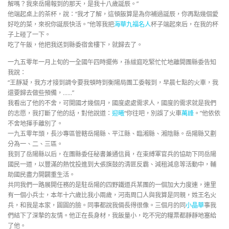
解嗎？我來岳陽報到的那天，是我十八歲誕辰。”
他端起桌上的茶杯，說：“我才了解，這頓飯算是為你補過誕辰，你再點幾個愛
好吃的菜，來祝你誕辰快活。”他等我把
海華九福名人
杯子端起來后，在我的杯
子上碰了一下。
吃了午飯，他把我送到縣委宿舍樓下，就歸去了。
一九五零年一月上旬的一全國午四時擺佈，孫紱庭吃緊忙忙地離開團縣委告知
我說：
“王靜凝，我方才接到調令要我頓時到衡陽局團工委報到，早晨七點的火車，我
還要歸去做些預備，……”
我看出了他的不舍，可開國才幾個月，國度處處需求人，國度的需求就是我們
的志愿，我打斷了他的話，對他說道：
迎曦
“你往吧，別誤了火車
萬峰
。”他依依
不舍地揮手離別了。
一九五零年頭，長沙專區管轄岳陽縣、平江縣、臨湘縣、湘陰縣。岳陽縣又劃
分為一、二、三區。
我到了岳陽縣以后，在團縣委任秘書兼通信員，在束縛軍官兵的協助下同岳陽
國民一道，以豐滿的熱忱投進到大張旗鼓的清匪反霸、減租減息等活動中，輔
助國民盡力開闢重生活。
共同我們一路展開任務的是駐岳陽的四野鐵道兵某團的一個加大力度連，連里
有一個小兵士，本年十六歲比我小兩歲，河南周口人與我算是同親，姓王名火
兵，和我是本家，圓圓的臉。同事都說我倆長得很像。三個月的同
小晶華
事我
們結下了深摯的友情。他正在長身材，我飯量小，吃不完的糧票都靜靜地塞給
了他。