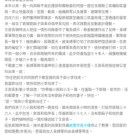
本年以來，我一向與縣平易近運部和團縣委的同道一道在岳陽縣三區輔助區當
局，停止地盤改造，宣揚、動員、組織群眾以及建黨、建團等任務。
四月六日，我們獲得群眾陳述，有股匪賊竄至離我三區當局僅二里路遠的晏家
沖，結合了匪賊劉麻子與革命偽甲長勾搭，再次謀劃反反動詭計運動。
王部長頓時派人把這一情形向縣委作了報告請示，縣委敏捷作出了反映，束縛
軍軍隊在縣自力團、縣年夜隊的共同下很快把這伙匪賊圍得鐵桶普通，軍隊首
長一聲令下，槍炮轟叫，殺聲震天。被束縛軍打怕了的匪賊們惶恐掉措，在匪
首的催促下，急忙開端回擊，但在束縛軍英勇的攻勢下，很快便被打倒。交兵
不到一個小時，百余匪賊被所有的殲滅，此中俘虜強盜七十多人，緝獲輕機槍
兩挺，步槍六十多支，戰馬兩匹。
下戰書二時，束縛軍將俘虜押到三戔戔當局的年夜院里。王部長把我從辦公室
叫出來，說：
“你往把前次共同我們下鄉宣揚的區干部小李找來。”
我當即出往，很快就把小李找來了。
王部長對著小李說道：“你帶幾小我和小王一路，往盤點一下匪賊，逝世的、活
的都要查，了解一下狀況有沒有劉麻子和他的妻子。快往。”
“是。”我和小李當即出往了。
我們找來了八小我和我們一路查找，顛末兩個多小時的清查，打逝世匪賊三十
六人，此中包含，匪首和偽甲長；俘虜匪賊七十七人。沒有劉麻子和他的妻
子。我們頓時把這一情形陳述給了王部長。
這些匪賊押來后，按共產黨的政策對俘虜
統豐世貿大樓
停止了教導，愿回家的
發給路費(年夜米)，愿餐與加入束縛軍的由束縛軍帶走。