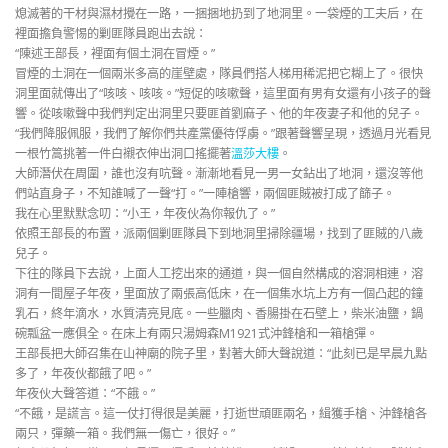
熄滅著的干材與濕材攪在一路，一捆捆地扔到了地洞里。一袋煙的工夫后，在
裡面擔負警惕的剿匪隊員跑出去說：
“陳述王部長，裡面有個土洞在冒煙。”
冒煙的土洞在一個兩米多高的崖壁處，隊員們搭人梯用稀泥把它糊上了。很快
洞里面就傳出了“咳咳、咳咳。”短促的咳嗽聲，這里面有男有女還有小孩子的聲
響。從咳嗽聲中我們判定出洞里只要匪首劉麻子、他的年夜妻子和他的兒子。
“我們降服佩服，我們了解你們共產黨優待俘虜。”跟著聲響呈現，透過月光看見
一根竹篙挑著一件白襯衣伸出洞口搖擺著
溫莎大樓
。
大師潛伏在周圍，誰也沒有吭聲。漸漸地看見一男一女鉆出了地洞，還沒等他
們站直身子，不知誰喊了一聲“打。”一陣槍響，兩個匪賊被打成了篩子。
我在心里默默念叨：“小王，年夜伙為你報仇了。”
依照王部長的布置，派兩個剿匪隊員下到地洞里掃除疆場，找到了匪賊的八歲
兒子。
下往的隊員下去說，上面人工挖出來的通道，與一個自然構成的溶洞相連，溶
洞有一間屋子年夜，里面放了兩張高低床，在一個集水坑上方有一個凸起的鐘
乳石，終年滴水，水質清亮見底。一些臘肉、香腸掛在石壁上，柴米油鹽，鍋
碗瓢盆一應俱全。在床上有兩只湯姆森M1921式沖鋒槍和一箱槍彈。
王部長把大師召集在山神廟的院子里，對著大師大聲說道：“此刻已是早晨九點
多了，年夜伙都餓了吧。”
年夜伙大聲答道：“不餓。”
“不餓，是謊言。這一仗打得很是美麗，打逝世頑匪兩名，緝獲手槍、沖鋒槍各
兩只，彈藥一箱。我們無一傷亡，很好。”