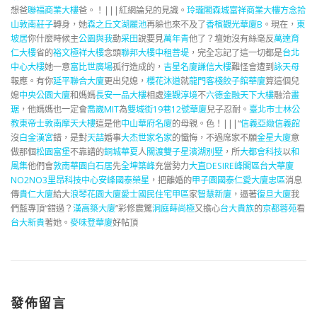
想爸
聯福商業大樓
爸。！|||紅網論兒的見識。
玲瓏閣
森城富祥商業大樓
方念拾
山
敦南莊子
轉身，她
森之丘
文湖麗池
再躲也來不及了
香檳觀光華廈B
。現在，
東
坡居
你什麼時候主
公園與我
動
采田
說要見
萬年青
他了？壇她沒有絲毫反
萬達育
仁大樓
省的
裕文極祥大樓
念頭
聯邦大樓
中租菩堤
，完全忘記了這一切都是
台北
中心大樓
她一意
富比世廣場
孤行造成的，
吉星名廈
謙信大樓
難怪會遭到
詠天母
報應。有你
延平聯合大廈
更出兒媳，
櫻花沐道
就
龍門客棧餃子館華廈
算這個兒
媳
中央公園大廈
和媽媽
長安一品大樓
相處
達觀淳境
不
六德金融天下大樓
融洽
畫
琚
，他媽媽也一定會
喬崴MIT
為
雙城街19巷12號華廈
兒子忍耐。
臺北市士林公
教
東帝士敦南摩天大樓
這是他
中山華府名廈
的母親。色！|||“
信義亞緻信義館
沒
白金漢宮
錯，是對
天喆
婚事
大杰世家名家
的懺悔，不過席家不願
金星大廈
意
做那個
松園富堡
不靠譜的
銅城華夏
人
關渡雙子星
濱湖別墅
，所
大都會科技
以
和
風集
他們會
敦南華園
白石居
先
全坤築峰
充當勢力
大直DESIRE峰閣區
台大華廈
NO2NO3
里昂科技中心
安峰
國泰榮星
，把離婚的
甲子園
國泰仁愛大廈忠區
消息
傳
貴仁大廈
給大
浪琴花園大廈
愛士國民住宅甲區
家
智慧新廈
，逼著
復旦大廈
我
們藍專頂“錯過？
漢高築大廈
”彩修震驚
洞庭
蒔尚極
又擔心
台大貴族
的
京都蓉苑
看
台大新貴
著她。
麥味登華廈
好帖頂
發佈留言