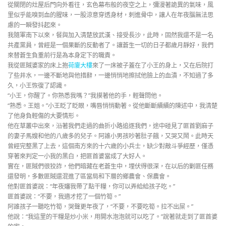
從關閉的灶屋后門向外看往，玄色幕布般的夜空之上，彌漫著詭異的氣味，風
里似乎能嗅到血的腥味，一股涼意穿透身材，刺進骨中，讓人在年夜腦無法思
慮的一瞬發抖起來。
我隨軍南下以來，餐與加入清楚放武漢、接受長沙，此時，固然我還不是一名
共產黨員，曾經是一個果斷的反動者了。讓蒼生一切的日子都歲月靜好，我們
來替蒼生負重前行是為本身定下的職責。
我從匪賊婆家的床上抱
荷廈大樓
來了一床被子蓋在了小王的身上，又在后院打
了些井水，一邊不斷地與他措辭，一邊悄悄地擦拭他臉上的血漬，不知過了多
久，小王恢復了認識。
“小王，你醒了。你熟悉我嗎？”我摸著他的手，輕聲問他。
“熟悉。王姐。”小王眨了眨眼，嘴唇悄悄動著。從他斷斷續續的陳述中，我清楚
了他身負輕傷的大要情形。
他在草叢中出來，沿著我們走過的曲折小路追逐我們，途中碰見了匪首劉麻子
的妻子馬嫂和他的八歲多的兒子。阿誰小男孩吵著肚子餓，又哭又鬧。此時天
曾經完整黑了上去，這個南方來的十六歲的小兵士，缺少對敵斗爭經歷，僅憑
穿著來判定一小我的黑白，把匪首婆當成了大好人。
實在，匪賊們很狡詐，他們暗藏在老蒼生中，埋伏得很深，在以后的剿匪任務
還發明，多數匪賊還混進了區當局和下層的鄉農會、保農會。
他對匪首婆說：“年夜嬸我帶了點干糧，你可以弄給給孩子吃。”
匪首婆說：“不要，我適才挖了一個竹筍。”
阿誰孩子一聽吃竹筍，哭聲更年夜了，“不要，不要吃筍。拉不出屎。”
他說：“我這里的干糧是炒小米，用開水泡泡就可以吃了。”說著就走到了匪首婆