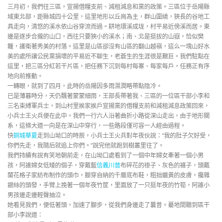
三月初，我們往三區，宣揚借糧支前、減租減息和黨的政策。三區位于岳陽縣
域東北部，距縣城四十公里，這里地形以丘崗為主，群山圍繞，狹長的谷地工
具走向，清悠的溪水依山谷穿流而過。耕地環溪成垅，村平易近傍溪而居。東
邊是逐步合攏的山口，西往只要狹小的溪水；南、北是挺拔的山嶽，恰似樊
籬，護衛著秀美的村落。這里是山區卻沒有山區的翻山越嶺，這么一塊山好水
美的處所讓公民黨損壞的平易近不聊生，老蒼生的生涯很是艱巨。我們駐點在
這里，把三區分紅若干片區，把任務下沉到每村每寨、每家每戶，任務正有序
地向前推動。
一轉眼，就到了四月，此時的岳陽因多雨濕潤略帶點陰冷。
已是薄暮時分，天仍飄著蒙蒙細雨，王部長帶著我、三區的一位區干部小李和
三名束縛軍兵士，到山村里挨家挨戶宣揚黨的借糧支前和減租減息政策回來，
小兵士王火兵便在此中。我們一行六人沿著曲折小路從深山走出，由于地形關
系，這條大道一向是在深山中穿行，一些路段僅可容一人經由過程。
快
銅城華夏
走到山坳口的時辰，小兵士王火兵對年夜伙說：“我的肚子欠好受，
你們先走，我隨后就追上你們。”說完他就跑到樹叢里往了。
我們持續有說有笑地朝前走，在山坳口處看到了一個中年婦女牽著一個小男
孩，阿誰婦女低矮的個子，穿戴藍
信義川普
布碎花的褂子、灰色的褲子，頭戴
蘭花格子家紡布制作的頭巾，腳穿自納的千層底布鞋，粗拙蠟黃的皮膚，攙雜
銀絲的頭發，手臂上挽著一個年夜竹筐，里面放了一只挺年夜的竹筍，阿誰小
男孩邊走邊輕聲抽泣。
她看見我們，便低著頭，加速了腳步，從我們身邊走了曩昔。驀地間聽到區干
部小李說道：