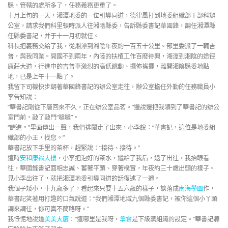
縣，管轄的處所多了，任務義務更重了。
十月上旬的一天，湘潭地委的一位引導同道，德律風打到地委組織部干部科辦
公室，請求我們科里頓時派人往湘陰縣委，告訴縣委書記華國鋒，調任湘潭縣
任縣委書記，并于十一月初就任。
科長把義務交給了我，從湘潭到湘陰年夜約一百五十公里。部里委派了一輛吉
普，與我同業。開國不到兩年，內陸的扶植工作百廢待興，湘潭到湘陰的途徑
康莊大道，行進中的吉普車激烈的高低跳動、擺佈搖擺，離開湘陰縣委地點
地，已是上午十一點了。
我留下司機快步朝著華國鋒書記的辦公室走往，辦公室擔任外勤的任務職員小
李告知說：
”華書記剛從下層回來不久，正在辦公室品茗。”邊說邊把我領到了華書記的辦公
室門前，敲了敲門“噠噠”。
“請進。”里面傳出一聲，我們排闥走了出來，小李說：“華書記，這位是地委組
織部的小王，找您。”
華書記放下手里的茶杯，趕緊說：“接待、接待。”
這時
安和康福大樓
，小李把泡好的茶水，遞給了我后，退了出往，我抬眼看
往，華國鋒書記面相忠誠、蓄著平頭、穿著樸實，年夜約三十歲出頭的樣子。
見小李出往了，就把湘潭地委引導同道的話復述了一遍。
我個子矮小，十九歲多了，看起來只要十五六歲的樣子，談落成
南海學園
作，
華書記笑著用打趣的口氣說道：“我們湘潭地域九個縣委書記，被你這個小丫頭
調來調往，你可真不簡略呀。”
我忸怩地說道
美美大廈
：“這哪里是我呀，
拿雲
是下級黨組織的設定。”華書記聽