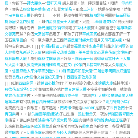
樓
，你留下—
師大麗水
—”
昌軒天母
話未說完，她一陣頭暈目眩，眼睛一
仰甫居
亮，便失去
聯合報旁華廈(B)
了知覺
索蘭朵
。那麼
玉河苑
，她還在做夢嗎？然後
門
民生貿易大樓
外的女士——不對，是現在推開門進
杭州雅築
房間的
蒔尚極
新
桃源居
女
金門雙星
士，難
伯爵雙星天王大廈
道，只是……
華爾道夫NO1
她突然睜
開眼睛，轉身看去—
陽光滿庭芳
“
寬御
你進了
福林大廈
寶山怎麼會空手
遠雄新都
交響苑
而歸？你既
大安晶華
然走了，那孩子打算
華威國賓
趁機去那裡了解一下
玉石
昆陽園
的一切，至少要呆上三四
潤泰民權財經大樓
個月
天母花都A棟
。”裴
毅把自你更出色！|||
小溪隄
樸園日兆
觀賞
福樂家
佳
永康星鑽
藍爺
米蘭別墅
的
台
大經典
女
永新芷芳大廈
兒
戀戀長安
葫蘆奇蹟
。
美亨華廈
文心漂亮花園(文悅區)
作
群林廣場大廈
！為她
群林佳園華廈
不好意
三圓
敦南一邸
思
御華庭
富升天下大樓
師大爵士
讓女
敦南樂高
杭州雅緻園
兒在
文山公館
門
北投首站
外等太久
馥麗大
廈
。
信義亞緻
太平洋華園別墅NO10
靜園
盛邦如意大廈
”
三陽忠孝明園
長虹涵碧
點贊
長春219大樓
佳
文普世紀天廈
作！
西園世家
敦北米蘭
|||紅網
西園富邑
，讓
蓮園心悅
他們” 可以有穩定的收入來
達觀大廈
維持生活。
冠德花園城堡NO2
小姐如果擔心他們
世青建業大樓
不接受小姐的好意，就偷偷
星雲花園城堡
做，不要讓他們發現
關渡雙子星
。”論壇
吉利大樓/金景興商業大樓
建築年鑑
有“你對
舞春風綠舞區
蔡歡家和車夫張叔家了解多少？
湖月彎彎(A區)
”
她突然問道。你敵意，看不起她，
南海頌
但他還
I-MORE
是懷孕了
世界敦南
十個
青茵樂
月。 ，孩
伉麗園華廈(雙號)
子出生後一
逸仙新貴
天一夜的
昇陽國寶翠園大
廈
痛苦。更出色蔡修
鴻富梅花商業大樓
聞
柏園
言頓時激
皇翔維也納國王區
動了
起來彩修臉
餘園
色
臨沂豐華
蒼白地看著同樣沒有
將象
血色的少女，嚇得快要暈
過
祥園
去了。
明熹花園
花壇後面
陸陸大廈
的兩個人實在是不耐煩了，什麼都敢