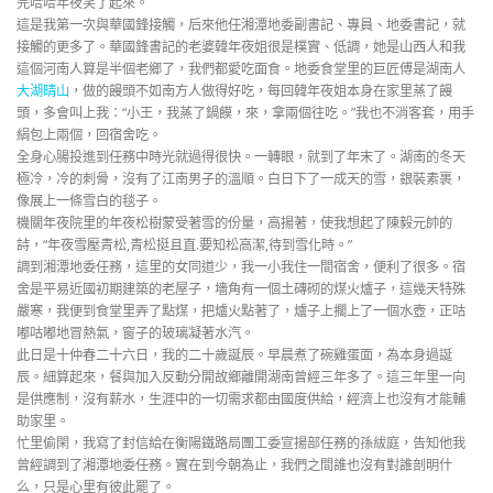
完哈哈年夜笑了起來。
這是我第一次與華國鋒接觸，后來他任湘潭地委副書記、專員、地委書記，就
接觸的更多了。華國鋒書記的老婆韓年夜姐很是樸實、低調，她是山西人和我
這個河南人算是半個老鄉了，我們都愛吃面食。地委食堂里的巨匠傅是湖南人
大湖晴山
，做的饅頭不如南方人做得好吃，每回韓年夜姐本身在家里蒸了饅
頭，多會叫上我：“小王，我蒸了鍋饃，來，拿兩個往吃。”我也不消客套，用手
絹包上兩個，回宿舍吃。
全身心腸投進到任務中時光就過得很快。一轉眼，就到了年末了。湖南的冬天
極冷，冷的刺骨，沒有了江南男子的溫順。白日下了一成天的雪，銀裝素裹，
像展上一條雪白的毯子。
機關年夜院里的年夜松樹蒙受著雪的份量，高揚著，使我想起了陳毅元帥的
詩，“年夜雪壓青松,青松挺且直.要知松高潔,待到雪化時。”
調到湘潭地委任務，這里的女同道少，我一小我住一間宿舍，便利了很多。宿
舍是平易近國初期建築的老屋子，墻角有一個土磚砌的煤火爐子，這幾天特殊
嚴寒，我便到食堂里弄了點煤，把爐火點著了，爐子上擱上了一個水壺，正咕
嘟咕嘟地冒熱氣，窗子的玻璃凝著水汽。
此日是十仲春二十六日，我的二十歲誕辰。早晨煮了碗雞蛋面，為本身過誕
辰。細算起來，餐與加入反動分開故鄉離開湖南曾經三年多了。這三年里一向
是供應制，沒有薪水，生涯中的一切需求都由國度供給，經濟上也沒有才能輔
助家里。
忙里偷閑，我寫了封信給在衡陽鐵路局團工委宣揚部任務的孫紱庭，告知他我
曾經調到了湘潭地委任務。實在到今朝為止，我們之間誰也沒有對誰剖明什
么，只是心里有彼此罷了。