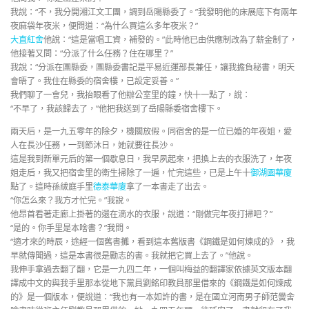
我說：“不，我分開湘江文工團，調到岳陽縣委了。”我發明他的床展底下有兩年
夜麻袋年夜米，便問道：“為什么買這么多年夜米？”
大直紅舍
他說：“這是當唱工資，補發的。”此時他已由供應制改為了薪金制了，
他接著又問：“分派了什么任務？住在哪里？”
我說：“分派在團縣委，團縣委書記是平易近運部長兼任，讓我擔負秘書，明天
會晤了。我住在縣委的宿舍樓，已設定妥善。”
我們聊了一會兒，我抬眼看了他辦公室里的鐘，快十一點了，說：
“不早了，我該歸去了，”他把我送到了岳陽縣委宿舍樓下。
兩天后，是一九五零年的除夕，機關放假。同宿舍的是一位已婚的年夜姐，愛
人在長沙任務，一到節沐日，她就要往長沙。
這是我到新單元后的第一個歇息日，我早夙起來，把換上去的衣服洗了，年夜
姐走后，我又把宿舍里的衛生掃除了一遍，忙完這些，已是上午十
御湖園華廈
點了。這時孫紱庭手里
德泰華廈
拿了一本書走了出去。
“你怎么來？我方才忙完。”我說。
他昂首看著走廊上掛著的還在滴水的衣服，說道：“剛做完年夜打掃吧？”
“是的。你手里是本啥書？”我問。
“適才來的時辰，途經一個舊書攤，看到這本舊版書《鋼鐵是如何煉成的》，我
早就傳聞過，這是本書很是勵志的書。我就把它買上去了。”他說。
我伸手拿過去翻了翻，它是一九四二年，一個叫梅益的翻譯家依據英文版本翻
譯成中文的與我手里那本從地下黨員劉銘印教員那里借來的《鋼鐵是如何煉成
的》是一個版本，便說道：“我也有一本如許的書，是在國立河南男子師范黌舍