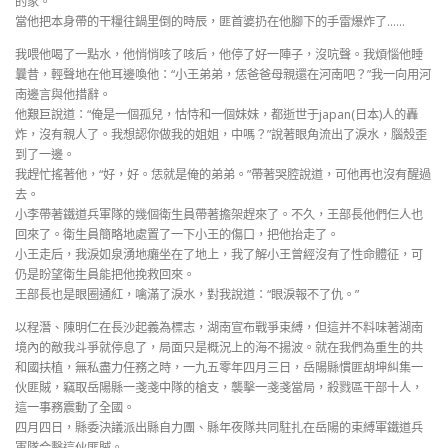
的家。
當他把本身帶的干糧往鍋里倒的時辰，匪首婆扔在他腳下的手雷爆炸了……
我喂他喝了一點水，他悄悄咳了咳后，他停了好一陣子，沒吭聲。我煩惱他睡
曩昔，輕聲地在他耳邊喚他：“小王弟弟，恁爸爸母親還在河南吧？”我一向用河
南邊言與他措辭。
他艱巨說道：“俺是一個孤兒，怙恃和一個妹妹，都逝世于japan(日本)人的轟
炸，沒有親人了。我想認你做我的姐姐，中嗎？”說著眼角流出了淚水，腦殼歪
到了一邊。
我趕忙搖著他，“好，好。恁就是俺的弟弟。”帶著哭腔說道，可他再也沒有醒過
去。
小李帶著鐵道兵軍隊的幾個衛生員帶著擔架趕來了。不久，王部長他們仨人也
回來了。衛生員簡略地處置了一下小王的傷口，把他抬走了。
小王走后，我淚如泉湧地癱坐在了地上，我了解小王曾經沒有了性命體征，可
仍是盼望衛生員能把他挽救回來。
王部長也是眼圈通紅，噙滿了淚水，對我說道：“眼淚報不了仇。”
以程潛、陳明仁在長沙起義為標志，湖南宣布戰爭束縛，但這并不料味著湖南
境內的敵我斗爭就停息了，局面只是概況上的海不揚波。就在我們為重生的共
和國扶植，無私盡力任務之時，一九五零年四月三日，岳陽縣慣匪胡坤糾集一
伙匪賊，竊取岳陽縣一戔戔中隊的槍支，襲擊一戔戔當局，殺戮區干部十人，
這一事務震動了全國。
四月四日，縣委決議派出縣自力團、縣年夜隊共同駐扎在岳陽的束縛軍鐵道兵
軍隊合擊這伙匪賊。