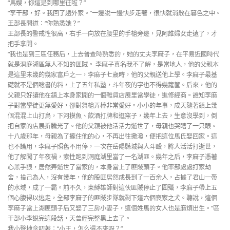
“馬嫂，你這是到哪里往啦？”
“李干部，好。我回了趟外家。”一邊說一邊快步走著，很快就消散在暮色之中。
王部長問道：“你熟悉她？”
王部長的警戒性很高，右手一向放在腰里的手槍旁邊，見阿誰婦女走遠了，才
把手拿開。
“我也是到三區任務后，上去普查時熟悉的，她的丈夫李麻子，在平易近國時代
就是洞庭湖區無人不知的匪賊。 李麻子真名我不了解，是當地人，他的父親本
是這里未幾的幾家富戶之一，李麻子七歲時，他的父親送他上學。李麻子最基
礎就不是個唸書的料，上了五年私塾，斗年夜的字也不得幾籮筐。后來，他的
父親只好讓他在鎮上本身家開的一個雜貨店展里當學徒，進修經商。誰知李麻
子對當學徒更無愛好，卻對舞槍弄棒非常愛好。小小的年事，成天隨著鎮上幾
個混混上山打鳥，下河摸魚、飲酒打牌和逛窯子，幾年上去，生意沒學到，倒
把自家的店展折騰光了。他的父親被他活活力逝世了，母親也哭瞎了一只眼。
十八歲那年，母親為了攏住他的心，不再出往撒潑，便把這位馬氏娶回家。這
也不論用，李麻子照舊不用停，一次在岳陽縣城與人斗毆，將人活活打逝世，
他了解闖了年夜禍，索性跑到洞庭湖里當了一名湖匪。幾年之后，李麻子憑著
心黑手狠，居然弄逝世了當家的，本身當上了匪賊頭子。他率部處處打家劫
舍，捨己為人，沒有幾年，他的股匪居然成長到了一百余人，占據了君山一帶
的水域，成了一霸。前不久，束縛雄師對這伙匪賊停止了圍殲，李麻子帶上五
個心腹得以逃走，全部李麻子的匪賊步隊就剩下這六個喪家之犬。聽說，這個
李麻子當上湖匪頭子后又娶了三房小妻子，這個姓馬的女人也是麻煩出生。”區
干部小李說完這段話，天曾經完整黑上去了。
我小聲地念叨著：“小王，怎么還不來呀？”