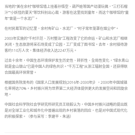
当地的“美在余村”咖啡馆墙上挂着孙悟空、葫芦娃等国产动漫玩偶，“三打石榴
汁”“小妖怪的夏天”等饮料别出心裁，游客在这里找到童年，而这个咖啡馆的“童
年”曾是一个水泥厂。
在村民葛军的记忆里，余村有矿山、水泥厂，“村子常年笼罩在烟尘中”。
2003年实施的“千村示范、万村整治”工程改变了它的命运。矿山和水泥厂相继
关闭，生态旅游将采石场变成了公园，工厂变成了图书馆。去年，余村接待游
客约110万人次，集体经济收入达2247万元。
过去十余年，中国生态环境保护发生历史性、转折性、全局性变化，“绿水青山
就是金山银山”已是中国人的绿色共识。“千万工程”从浙江辐射全国，还获得联
合国最高环保荣誉。
根据国务院发布的《国家人口发展规划(2016年-2030年)》，2030年中国城镇
化率将达70%。乡村振兴将为世界第二大经济体提供更大的发展空间和回旋余
地。
中国社会科学院社会学研究所研究员王晓毅认为，中国乡村振兴战略的提出既
是对全球工业化和城市化中普遍出现的乡村衰落的回应，也是对中国式现代化
的积极探索。（参与采写：李建平、朱涵）