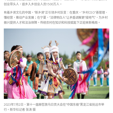
创业带头人，返乡入乡创业人员1500万人。
有着乡贤文化的中国，“新乡贤”正引领乡村巨变：在重庆，“乡村CEO”善管理、
懂经营，推动产业发展；在宁夏，“法律明白人”让矛盾调解更“接地气”，为乡村
振兴提供人才和法治保障。传统农村在知识和科技赋能下正迎来新格局。
2023年7月2日，第十一届赫哲族乌日贡大会在“中国东极”黑龙江省抚远市举
行。新华社记者 张涛 摄