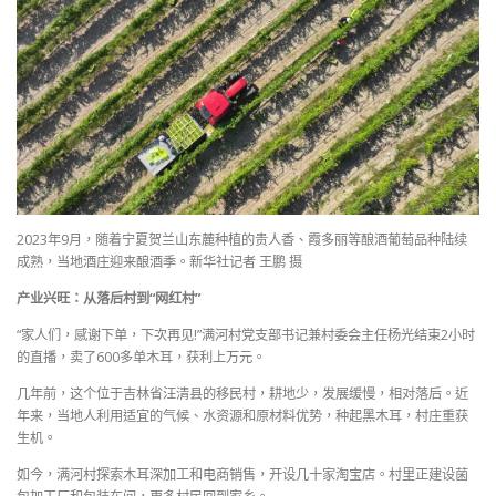
2023年9月，随着宁夏贺兰山东麓种植的贵人香、霞多丽等酿酒葡萄品种陆续
成熟，当地酒庄迎来酿酒季。新华社记者 王鹏 摄
产业兴旺：从落后村到“网红村”
“家人们，感谢下单，下次再见!”满河村党支部书记兼村委会主任杨光结束2小时
的直播，卖了600多单木耳，获利上万元。
几年前，这个位于吉林省汪清县的移民村，耕地少，发展缓慢，相对落后。近
年来，当地人利用适宜的气候、水资源和原材料优势，种起黑木耳，村庄重获
生机。
如今，满河村探索木耳深加工和电商销售，开设几十家淘宝店。村里正建设菌