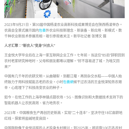
2023年9月21日，第30届中国杨凌农业高新科技成果博览会在陕西杨凌举办。
农高会全景式展示国内
包養
外农业科技新理念、新装备、新应用、新模式，数
千种农业新技术参展亮相，吸引参观者关注。新华社记者 张博文 摄
人才汇聚：“新农人”变身“兴农人”
王金悦大学毕业后在上海一家互联网企业工作。七年前，当这位“85后”辞职回到
农村老家研究种地时，父母和朋友都难以理解。“好不容易进了城，为啥又回
来?”
中国有几千年的农耕文明。从曲辕犁，到都江堰，再到杂交水稻——中国人始
终致力于用科技赋能古老的农业。小时
包養網
候干过农活的王金悦深知务农艰
辛，心底埋下了科技改变农业的种子。
如今，在他工作的上海亭林镇点甜农场，5G、图像识别和大数据技术支持下的
智能机器人让农民高效、省力地务农。
2023年，中国粮食生产再创历史新高，实现“二十连丰”，坚决守住18亿亩耕地
红线，探索将盐碱地变良田。
中国鼓励像王金悦这样的人才投身乡村振兴，到2025年，将培育100万名农村