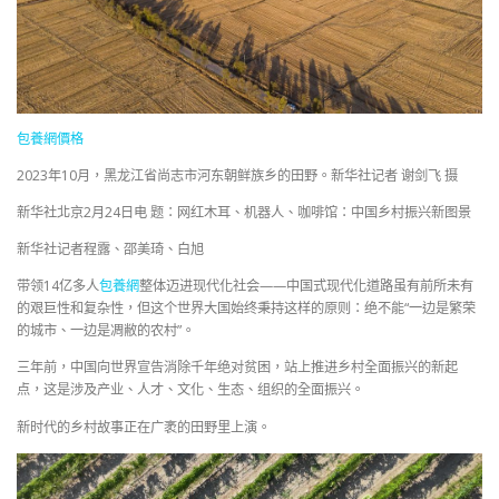
包養網價格
2023年10月，黑龙江省尚志市河东朝鲜族乡的田野。新华社记者 谢剑飞 摄
新华社北京2月24日电 题：网红木耳、机器人、咖啡馆：中国乡村振兴新图景
新华社记者程露、邵美琦、白旭
带领14亿多人
包養網
整体迈进现代化社会——中国式现代化道路虽有前所未有
的艰巨性和复杂性，但这个世界大国始终秉持这样的原则：绝不能“一边是繁荣
的城市、一边是凋敝的农村”。
三年前，中国向世界宣告消除千年绝对贫困，站上推进乡村全面振兴的新起
点，这是涉及产业、人才、文化、生态、组织的全面振兴。
新时代的乡村故事正在广袤的田野里上演。