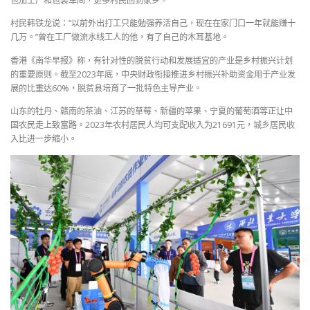
包加工厂和包装车间，更多村民回到家乡。
村民韩铁龙说：“以前外出打工只能勉强养活自己，现在在家门口一年就能赚十
几万。”曾在工厂做流水线工人的他，有了自己的木耳基地。
香港《南华早报》称，有针对性的脱贫行动和发展适宜的产业是乡村振兴计划
的重要原则。截至2023年底，中央财政衔接推进乡村振兴补助资金用于产业发
展的比重达60%，脱贫县培育了一批特色主导产业。
山东的牡丹、赣南的茶油、江苏的草莓、新疆的苹果、宁夏的葡萄酒等正让中
国农民走上致富路。2023年农村居民人均可支配收入为21691元，城乡居民收
入比进一步缩小。