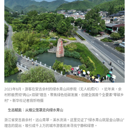
2023年8月，游客在安吉余村的绿水青山间参观（无人机照片）。近年来，余
村积极贯彻“两山+双碳”理念，聚焦绿色低碳发展，创建全国首个全要素“零碳乡
村”。新华社记者翁忻旸摄
生态赋能：从烟尘笼罩走向绿水青山
浙江省安吉县余村，远山青翠，溪水流淌。这里见证了“绿水青山就是金山银山”
理念的提出，吸引成千上万的城市游客前来寻找宁静和绿意。