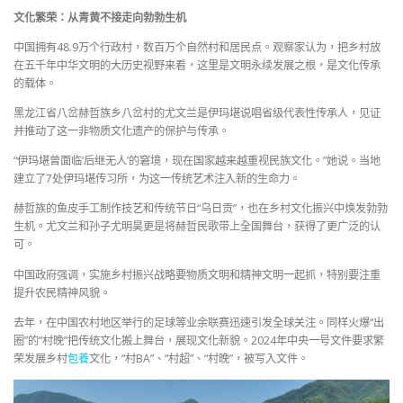
文化繁荣：从青黄不接走向勃勃生机
中国拥有48.9万个行政村，数百万个自然村和居民点。观察家认为，把乡村放
在五千年中华文明的大历史视野来看，这里是文明永续发展之根，是文化传承
的载体。
黑龙江省八岔赫哲族乡八岔村的尤文兰是伊玛堪说唱省级代表性传承人，见证
并推动了这一非物质文化遗产的保护与传承。
“伊玛堪曾面临‘后继无人’的窘境，现在国家越来越重视民族文化。”她说。当地
建立了7处伊玛堪传习所，为这一传统艺术注入新的生命力。
赫哲族的鱼皮手工制作技艺和传统节日“乌日贡”，也在乡村文化振兴中焕发勃勃
生机。尤文兰和孙子尤明昊更是将赫哲民歌带上全国舞台，获得了更广泛的认
可。
中国政府强调，实施乡村振兴战略要物质文明和精神文明一起抓，特别要注重
提升农民精神风貌。
去年，在中国农村地区举行的足球等业余联赛迅速引发全球关注。同样火爆“出
圈”的“村晚”把传统文化搬上舞台，展现文化新貌。2024年中央一号文件要求繁
荣发展乡村
包養
文化，“村BA”、“村超”、“村晚”，被写入文件。