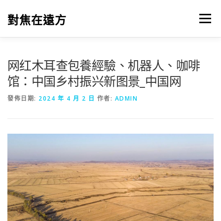
跳
至
對焦在遠方
選單
主
要
內
容
网红木耳查包養經驗、机器人、咖啡
馆：中国乡村振兴新图景_中国网
發佈日期:
2024 年 4 月 2 日
作者:
ADMIN