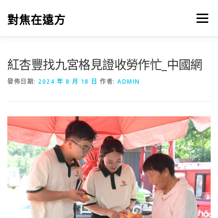
跳
至
對焦在遠方
選單
主
要
內
容
紅杏豐找九宮格見證收勞作忙_中國網
發佈日期:
2024 年 8 月 18 日
作者:
ADMIN