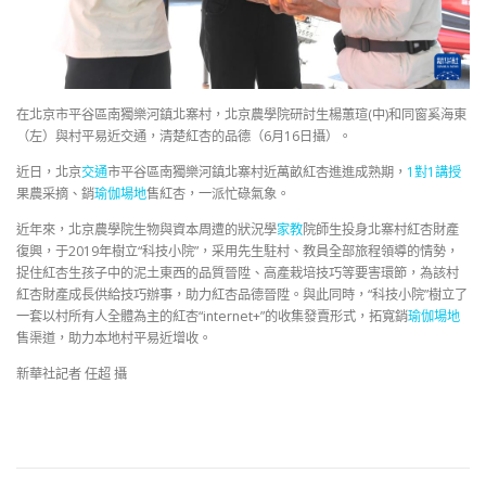
在北京市平谷區南獨樂河鎮北寨村，北京農學院研討生楊蕙瑄(中)和同窗奚海東
（左）與村平易近交通，清楚紅杏的品德（6月16日攝）。
近日，北京
交通
市平谷區南獨樂河鎮北寨村近萬畝紅杏進進成熟期，
1對1講授
果農采摘、銷
瑜伽場地
售紅杏，一派忙碌氣象。
近年來，北京農學院生物與資本周遭的狀況學
家教
院師生投身北寨村紅杏財產
復興，于2019年樹立“科技小院”，采用先生駐村、教員全部旅程領導的情勢，
捉住紅杏生孩子中的泥土東西的品質晉陞、高產栽培技巧等要害環節，為該村
紅杏財產成長供給技巧辦事，助力紅杏品德晉陞。與此同時，“科技小院”樹立了
一套以村所有人全體為主的紅杏“internet+”的收集發賣形式，拓寬銷
瑜伽場地
售渠道，助力本地村平易近增收。
新華社記者 任超 攝