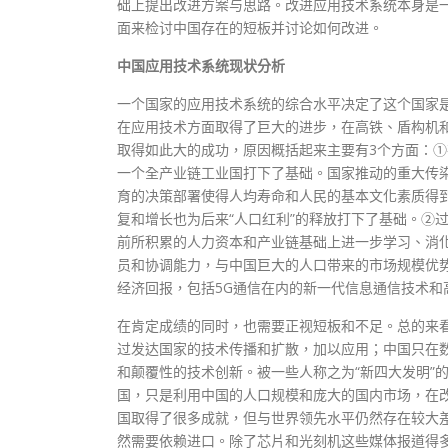
础上提出改进方案与思路。改进应用技术系统本身是
面来检讨中国存在的短板并讨论如何改进。
中国应用技术系统现状分析
一个国家的应用技术系统的综合水平决定了这个国家是
在应用技术方面取得了巨大的进步，在高铁、盾构机
取得如此大的成功，原因概括起来主要有3个方面：①
一个全产业链工业国打下了基础。国家推动的重大传染
育的决策部署使得人均寿命和人民的基本文化素质得
复和增长也为后来“人口红利”的释放打下了基础。②
前所积累的人力资本和产业链基础上进一步学习、消
员和协调能力，与中国巨大的人口带来的市场规模优
经济回报，包括5G通信在内的新一代信息通信技术和
在肯定成绩的同时，也需要正视短板和不足。总的来
过发达国家的技术传播和扩散，加以应用；中国只在
和颠覆性的技术创新。被一些人称之为“新四大发明”
国，只是利用中国的人口规模和庞大的国内市场，在
国取得了很多成就，但与世界领先水平仍然存在较大
然需要依赖进口。除了芯片和光刻机这些媒体报道得