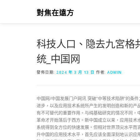
跳
至
對焦在遠方
主
要
內
容
科技人口、隐去九宮格
统_中国网
發佈日期:
2024 年 3 月 13 日
作者:
ADMIN
中国网/中国发展门户网讯 突破“中等技术陷阱”的
进步，以及应用技术系统所产生的发明创造和新的产
有不可替代的重要作用。与纯基础研究的情况不同，中
革命才开始落后于西方。新中国成立以来，应用技术水
系统得到全方位的快速发展。但相对世界顶尖水平而
升中国的应用技术水平，首先应该全面深刻地认识应