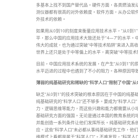
多基本上找不到国产替代品。硬件方面，各类燃油发
测仪器都有很高的对外依赖度。软件方面，从办公软
外技术的依赖。
如果用从0到10的刻度来衡量应用技术水平，“从0到1
平，那么中国的应用技术大致还处于“4—7”的水平
伟大的成就，也为通过突破“中等技术陷阱”来进入高
世界上还只是处于中等偏上的水平，离突破“中等技术
目前，中国应用技术系统的发展，在产生“从0到1”的
水平迈进的过程中也遇到了不小的阻力。各种原因导
薄弱的纯基础研究和稀缺的“科学人口”限制了中国“从0
缺乏“从0到1”的技术突破的根本原因在于中国的纯
纯基础研究的“科学人口”还不够多。要成为“科学人
力、逻辑思维等能力，而这些兴趣和能力都需要从小培
基础研究方面的强国。无论是通过本国的教育系统的培
并能创造一系列条件让他们发挥所长。纯基础研究系统
应。这些“科学人口”未必都从事纯基础研究工作，他
维模式上看都是属于“科学人口”。不难发现，“科学人