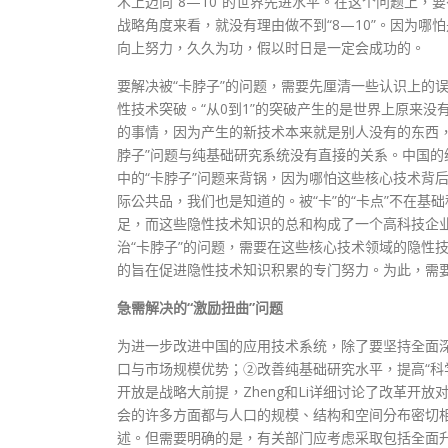
术上迈向“8—10”的世界先进水平。在这个问题上，
战略角度来看，就没有理由做不到“8—10”。因为哪
向上努力，久久为功，假以时日是一定会成功的。
要解决被“卡脖子”的问题，需要先厘清一些认识上的误
性技术突破。“从0到1”的突破产生的是世界上原来没
的事情，因为产生的新技术本来就是别人没有的东西，
脖子”问题与纯基础研究系统没有直接的关系。中国
中的“卡脖子”问题来背锅，因为哪怕这些核心技术背
际公共品，我们也是知道的。被“卡”的“卡点”不在基
足，而这些隐性技术知识的总和构成了一个高科技企业
治“卡脖子”的问题，需要在这些核心技术领域的隐性
的旨在促进隐性技术知识积累的专门努力。为此，需
急需解决的“激励扭曲”问题
为进一步改进中国的应用技术系统，除了要坚持全面
口与市场规模优势；②改善纯基础研究水平，提高“科
开放是战略大前提，Zheng和Li详细讨论了改革开
会的许多方面都与人口的规模、结构和空间分布密切
述。但需要明确的是，有关部门应考虑采取包括全面升