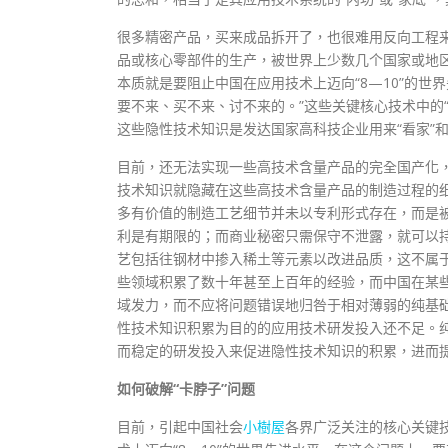
很多精密产品，买来成品拆开了，也很难用反向工程
品或核心零部件的生产，被世界上少数几个国家或地区
本质就是要阻止中国在应用技术上迈向“8—10”的
要不来、买不来、讨不来的。”这些关键核心技术中的
这些隐性技术知识是发达国家高科技企业用来“看家”
目前，还无法实现一些高技术含量产品的完全国产化
技术知识就隐藏在这些高技术含量产品的制造过程的
多有价值的制造工艺细节并未以专利形式存在，而是
利是有期限的；而商业秘密只需保守不泄露，就可以
艺包括往钢材中掺入稀土等元素以改进品质，这不属
些领域积累了数十年甚至上百年的经验，而中国在某
域发力，而不应将问题错误地归咎于相对薄弱的纯基础
性技术知识积累为目的的应用技术研发投入还不足。纯
而稳定的研发投入来促进隐性技术知识的积累，进而
如何破解“卡脖子”问题
目前，引起中国社会
小樹屋
各界广泛关注的核心关键