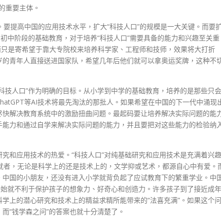
”的重要主体。
口”。要提高中国的应用技术水平，扩大“科技人口”的规模是一大关键。而要
和初中阶段的基础教育，对于培养“科技人口”需要具备的能力和兴趣至关重
而只是寄希望于靠大专院校来培养科学家、工程师和技师，效果将大打折
岁的青年人直接送进国家队，希望几年后他们就可以拿奥运奖牌，这种不
科技人口”作为明确的目标。从小学到中学的基础教育，培养的是那些只
atGPT等AI技术将最先淘汰的那批人。如果希望在中国的下一代中涌现
尽快解决教育系统中的激励扭曲问题。最起码要让培养解决实际问题的能
手能力和通过自学来解决实际问题的能力，并且要把对这些能力的检验纳
究和应用技术的热爱。“科技人口”对纯基础研究和应用技术是充满着兴
就者，无论是科学上的还是技术上的，文学抑或艺术，都源自心中有爱。
。中国的小朋友，还没有进入小学就背负起了应试教育下的繁重学业。中
开始就不利于保护孩子的想象力、好奇心和创造力。许多孩子到了接近成
学上的潜心研究和技术上的精益求精所能带来的“法喜充满”。如果这个
而“钱学森之问”的答案也就十分清楚了。