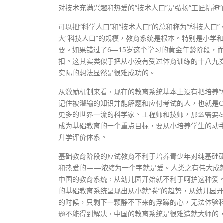
对技术充满兴趣和热爱的“技术人口”是弘扬“工匠精神
可以把“科学人口”和“技术人口”的总和称为“科技人
大“科技人口”的规模，教育系统是根本。特别是小学
要。如果错过了6—15岁这个学习的黄金年龄阶段，
扣。这其实类似于把从小没有受过体育训练的十八九
实际的想法显然是很难成功的。
从激励机制来看，现在的教育系统基本上没有把培养“
记住被灌输的知识并能解题和应付考试的人，也就是Ch
更多的世界一流的科学家、工程师和技师，那么需要
成为基础教育的一个重点目标，要从小培养学生的动
升学评价体系。
基础教育阶段的应试教育不利于培养青少年对纯基础研
和热爱的——浓缩为一个字就是爱。人类之有伟大成
中国的教育系统，从幼儿园开始就不利于呵护这种爱
的基础教育系统呈现出从小就“卷”的趋势，从幼儿园
的时候，只剩下一颗静不下来的浮躁的心，无法体验科
题不能得到解决，中国的教育系统是很难造就大师的，