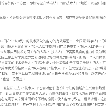
论另外的2个方面，即如何提升“科学人口”和“技术人口”规模，以及如何
”的规模，还是就促进隐性技术知识的积累而言，都存在许多需要尽快解决的
中国产生“从0到1”的技术突破的能力的有效渠道。一个国家“科学人口”的
应用技术系统而言，“技术人口”的规模同样至关重要。“技术人口”是一个
趣去从事应用技术方面工作的人群。“技术人口”所需要具备的能力中最为重
实际上是工程学思维方式和动手能力这2种能力的叠加。如果一个人同时具
相当完美的技术类全才。在这2种能力中比较偏向于工程思维能力的人，可
成为优秀的技师。这2种人都属于“技术人口”。但需要注意的是，这2种
工程师，完全不具备工程思维能力的人也无法成为优秀的技师。以这样的
口”也是十分匮乏。
上一旦钻研进去，“技术人口”也会对他们擅长和专注的领域产生兴趣和热爱
全沉浸其中，让从事技术工作变成令人满足而愉悦的事情。对技术方面的工作既有
内心充满了安宁清净而绵绵不断的愉悦，使人能专心致志、精益求精，这
及“工匠精神”，并在党的十九大报告中明确提出了弘扬“工匠精神”的要求