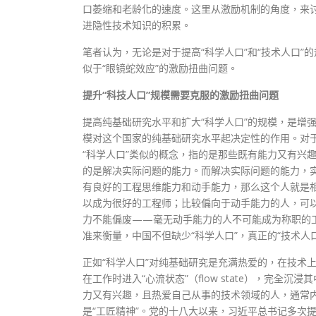
口萎缩和老龄化的速度。这里从激励机制的角度，来讨
进隐性技术知识的积累。
笔者认为，无论是对于提高“科学人口”和“技术人口
似于“眼镜蛇效应”的激励扭曲问题。
提升“科技人口”规模需要克服的激励扭曲问题
提高纯基础研究水平和扩大“科学人口”的规模，是增强
模对这个国家的纯基础研究水平起决定性的作用。对于
“科学人口”类似的概念，指的是那些既有能力又有兴
的是解决实际问题的能力。而解决实际问题的能力，
有良好的工程思维能力和动手能力，那么这个人就是
以成为很好的工程师；比较偏向于动手能力的人，可以
力不能偏废——毫无动手能力的人不可能成为称职的
准来衡量，中国不但缺少“科学人口”，真正的“技术人
正如“科学人口”对纯基础研究是充满热爱的，在技术
在工作时进入“心流状态”（flow state），完
力又有兴趣，且热爱自己从事的技术领域的人，通常
是“工匠精神”。党的十八大以来，习近平总书记多次提