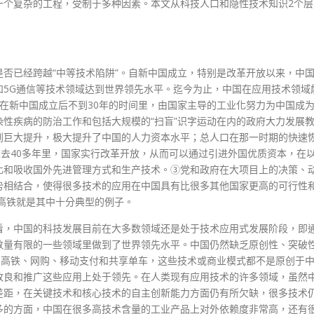
一个复杂的工程，受制于多种因素。本文从科技人口和隐性技术知识2个层
否已经跨越“中等技术陷阱”。自新中国成立，特别是改革开放以来，中
和5G通信等技术领域达到世界领先水平。迄今为止，中国在应用技术领域
在新中国成立后不到30年的时间里，由国家主导的工业化努力为中国成
性疾病的防治工作和包括大规模的“扫盲”识字运动在内的政府大力发展
到巨大提升，极大提升了中国的人力资本水平；总人口在那一时期的快速
过去40多年里，国家实行改革开放，从而可以通过引进外国优质资本，在
化和吸收国外先进管理方式和生产技术。③党和政府在大项目上的决策、
势相结合，使得很多技术的应用在中国具有比很多其他国家更高的可行性
高铁就是其中十分典型的例子。
看，中国的科技发展目前在大多数领域还是处于技术应用式发展阶段，即
数量有限的一些领域里做到了世界领先水平。中国仍然缺乏原创性、突破
的高铁、网购、移动支付和共享单车，这些技术或商业模式都不是原创于
改良和推广这些应用上处于领先。在人类现有应用技术的许多领域，虽然
差距，在关键技术和核心技术的自主创新能力方面仍有所欠缺，很多技术
多的方面，中国在很多高技术含量的工业产品上对外依赖度非常高，还有