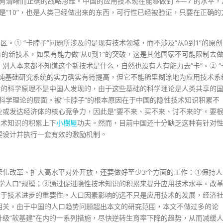
要有清晰而正确的战略思维。中国的应用技术现在能够做到“4—7”的水平，
怕是“10”，也是人类已经做出来的东西，可行性已经被验证，只要在正确的
区。① “卡脖子”问题所涉及的是现有技术领域，而不涉及“从0到1”的原创
有的新技术，如果有能力做“从0到1”的突破，这是其他国家不可能限制去
别人本来都不知道这个新技术是什么，自然也没有人有能力去“卡”。② “
的纯基础研究系统的实力确实有待提高，但它不能稀里糊涂地为应用技术系
后的科学原理不是中国人发现的，由于这些基础的科学理论是人类共享的
础科学理论的层面。被“卡脖子”的根本原因在于中国的隐性技术知识积累不
或发达经济体的核心竞争力，因此是“要不来、买不来、讨不来的”。要
技术知识的积累上下
小樹屋
功夫。然而，目前中国还十分缺乏这种有针对
要设计并执行一套有效的激励机制。
深化改革、扩大高水平对外开放，还要做好至少3个方面的工作：①保持人
学人口”规模；③通过促进隐性技术知识的积累来提升应用技术水平。改
放对于技术进步的重要性。人口因素影响的远不只是应用技术的发展，经济
相关。由于中国的人口趋势问题超出本文的研究范围，本文不做过多的论
级“软基建”在内的一系列措施，尽快逆转生育率下降的趋势，从而减缓