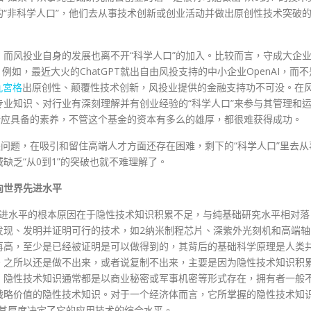
“非科学人口”，他们去从事技术创新或创业活动并做出原创性技术突破
而风投业自身的发展也离不开“科学人口”的加入。比较而言，守成大企
例如，最近大火的ChatGPT就出自由风投支持的中小企业OpenAI，而不
九宮格
出原创性、颠覆性技术创新，风投业提供的金融支持功不可没。在
业知识、对行业有深刻理解并有创业经验的“科学人口”来参与其管理和
所应具备的素养，不管这个基金的资本有多么的雄厚，都很难获得成功。
失问题，在吸引和留住高端人才方面还存在困难，剩下的“科学人口”里去从
缺乏“从0到1”的突破也就不难理解了。
向世界先进水平
界先进水平的根本原因在于隐性技术知识积累不足，与纯基础研究水平相对落
发现、发明并证明可行的技术，如2纳米制程芯片、深紫外光刻机和高端轴
再高，至少是已经被证明是可以做得到的，其背后的基础科学原理是人类
。之所以还是做不出来，或者说复制不出来，主要是因为隐性技术知识积
，隐性技术知识通常都是以商业秘密或军事机密等形式存在，拥有者一般
战略价值的隐性技术知识。对于一个经济体而言，它所掌握的隐性技术知
，其厚度决定了它的应用技术的综合水平。