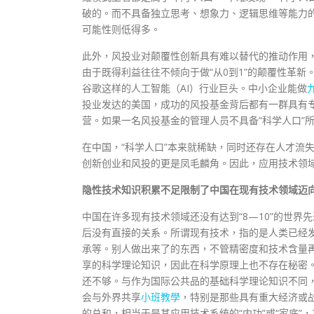
破的。而不具备独立思考、想象力、逻辑思维等能力的
可能性则低得多。
此外，风投业对颠覆性创新具有难以替代的推动作用，
由于既得利益往往不倾向于做“从0到1”的颠覆性革新。
谷歌这样的人工智能（AI）行业巨头。中小企业能做
投业发达的美国，成功的风投基金背后都有一群具有专
营。如果一名风投基金的管理人员不具备“科学人口”
在中国，“科学人口”本来就稀缺，同时还存在人才流
创新创业和风投的更是凤毛麟角。因此，应用技术领域
隐性技术知识积累不足限制了中国在现有技术领域迈
中国在许多现有技术领域还没有达到“8—10”的世
后没有直接的关系。所谓现有技术，指的是人类已经
承等。别人做出来了的东西，不管精密度和技术含量
享的科学理论知识，因此在科学原理上也不存在秘密
还不够。与作为国际公共品的基础科学理论知识不同
会与外界共享
小班教學
，特别是那些具有重大经济或
的总和，相当于是其应用技术系统的“内功”或“家底”