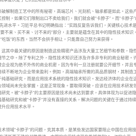
来破解制造工艺中的所有秘密，高端芯片、光刻机、轴承都是如此。这些
控制，如果它们限制出口不卖给我们，我们就会被“卡脖子”。而“卡脖子”
世界先进水平。习近平总书记明确指出：“实践反复告诉我们，关键核心技术
“要不来、买不来、讨不来的”部分，主要就是蕴含在其中的隐性技术知识
和“吃饭”的东西，当然不会拱手相让，只能靠自己努力来获得。
，这其中最关键的原因是制造这些精密产品涉及大量工艺细节和参数，隐
细节之中。除了专利之外，隐性技术知识还涉及许多非专利的商业秘密。
被企业视为绝不外传的商业机密，因为专利一旦注册就要公开细节，并且
持续不断地为企业带来盈利。例如，高端轴承所需的高品质钢材，其制造
于纯基础研究，而是应用技术系统的隐性技术知识。发达经济体的企业在
些领域尚未完全掌握，这是正常现象。要取得突破，应该在应用技术研发
研究。被“卡脖子”的主要原因是技术尚未达到要求，具体体现为以促进
基础研究和被“卡脖子”并没有直接的关系，解决问题的关键在于通过持
提升应用技术水平。
技术领域“卡脖子”的问题，究其本质，是某些发达国家要阻止中国在应用