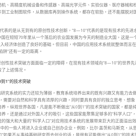
动机、高精度机械设备和传感器、高端光学元件、实验仪器、医疗器械和
件到工业制图软件，从数据库再到操作系统，都存在软肋，还不能摆脱对
”代表的是从无到有的原创性技术创新，“8—10”代表的是现有技术的先进
。中国在短短70年里从一个落后的农业国发展为今天的制造业大国，这是一
收入经济体创造了良好的基础。但目前，中国的应用技术系统就整体而言
陷阱”还有一定的距离。
原创性技术突破方面面临一定的障碍，在现有技术领域向“8—10”的世界先
致了上述情况。
到1”的技术突破
基础研究系统的实力还较为薄弱，教育系统培养出来的既有兴趣又有能力去
口”，需要对自然和科学具有浓厚的兴趣，同时要具有良好的独立思考、想象
养。纵观世界各国，凡是能不断做出“从0到1”的技术突破的国家，都是
养，还是通过对外国人才的吸引，这些国家能聚集足够多的“科学人口”
的强大和大量的“科学人口”对应用技术系统的发展带来巨大的正面溢出
们中的一些人将进入企业或自己创办企业。例如，比尔·盖茨和马斯克，从
口”如果不从事纯基础研究而去创业的话，是很有可能做出“从0到1”的技术