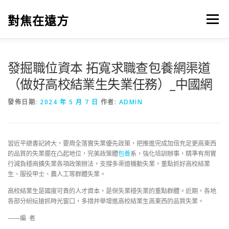
跳
至
對焦在遠方
選單
主
要
內
容
發掘職位資本 拓寬求職查包養網渠道
（做好高校結業生失業任務）_中國網
發佈日期:
2024 年 5 月 7 日
作者:
ADMIN
習近平總書記誇大，要周全落實失業優先政策，把推進完成加倍充足更高東西
的品質的失業擺在凸起地位，完美政策體
包養
系，強化培訓辦事，精準有用實
行減負穩崗擴失業各項政策辦法，支撐多渠道機動失業，重點抓好高校結業
生、服役甲士、農人工等群體失業。
高校結業生是國度可貴的人才資本，是保失業穩失業的重點群體。近期，各地
各部分紛紜搶抓時光窗口，多措并舉增進高校結業生高東西的品質失業。
——編 者