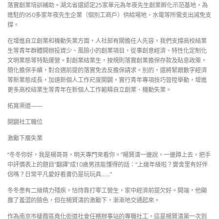
落實創業培訓補助。湖北省還認定25家單元為年夜先生創業孵化示范基地，為
進駐的950多家年夜先生企業（個別工商戶）供給場地、水電等所需支出減免支
撐。
在增進自立創業和機動失業方面，人社部有關擔任人先容，我們支撐高校結業
生等青年群體開辦投資少、風險小的創業項目，從事創意經濟、特性化定制化
文明業態等特點運營。對創業結業生，按規則落實創業擔保存款及貼息政策，
簡化擔保手續，對合適前提的落實免去反擔保請求。別的，還將緊跟數字經濟
等新業態成長，加速新個人工作尺度開闢，實行青年專項技巧晉陞舉動，增進
更多高校結業生等青年在新個人工作範疇自立創業、機動失業。
拓寬渠道——
開闢社工職位
激勵下層失業
“冬冬你好，我是楊哥哥，明天專門來看你。”楊賢濤一邊說，一邊蹲上去，把手
中評價表上的題目“翻譯”成10歲男孩能懂得的話：“上幾年級啦？黌舍里有好伴
侶嗎？日常平凡愛好看書仍是玩玩具……”
冬冬患有二級精力殘疾，怙恃靠打零工營生，家中經濟前提欠好。開端，他顯
露了羞澀的臉色，但在楊賢濤的激勵下，漸漸地交通起來。
作為南京市棲霞區堯化街道社會任務辦事站的專職社工，這是楊賢濤第一次到