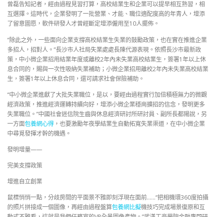
曾磊告知記者，經由過程見習打算，高校結業生和企業可以提早相互熟習，相
互選擇。這時代，企業發明了一批營業、才能、職位適配度高的年青人，增添
了留意圖愿，軟件研發人才曾經斷定增添僱用至10人擺佈。
“除此之外，一些面向企業支撐高校結業生失業的鼓勵政策，也在實在推進企業
多招人，招對人。”長沙市人社局失業處處長陳代源表現。依照長沙市最新政
策，中小微企業招用結業年度或離校2年內未失業高校結業生，簽署1年以上休
息合同的，賜與一次性吸納失業補助；小微企業招用離校2年內未失業高校結業
生，簽署1年以上休息合同，還可請求社會保險補助。
“中小微企業進獻了大批失業職位，是以，要經由過程實行加倍積極無力的微觀
經濟政策，推進經濟運轉持續向好，增添小微企業穩崗擴招的信念，發明更多
失業職位。”中國社會迷信院生齒與休息經濟研討所研討員、副所長都陽說，另
一方面
包養網心得
，也要激勵年夜學結業生自動拓寬失業渠道，在中小微企業
中尋覓發揮才幹的機遇。
發明增量——
完美支撐政策
增進自立創業
鼠標悄悄一點，分歧房間的平面景不雅即刻浮現在面前……“把相機環360度拍攝
的照片拼接成一個圖像，再經由過程盤算
包養網比擬
機技巧完成場景復原和互
動式不雅看，這就是我們任務室的VR全景圖像產物。”武漢工商學院金融專門研