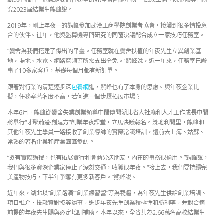
究2023屆結業生熊峰說。
2019年，剛上年夜一的熊峰參加武漢工商學院創業者協會，接觸到很多情投意
合的伙伴。往年，他與盤算機專門研究的同窗決議配合成立一家技巧任務室。
“黌舍為我們搭建了傑出的平臺。任務室就在黌舍扶植的年夜先生立異創業基
地，場地、水電、網路寬頻等所需支出全免。”熊峰說，近一年來，任務室已辦
事了10多家客戶，基礎每個月都有新訂單。
跟著對行業的清楚逐步深
包養網
進，熊峰也有了本身的思慮。與年夜企業比
擬，任務室著名度不高，若何進一個步驟拓展市場？
本年6月，熊峰從黌舍失業創業領導中間傳聞湖北省人社廳和人才工作成長中間
將舉行“才聚荊楚·創建方”創業年夜課堂，立馬決議報名。幾地利間里，熊峰和
其他年夜先生學員一路接收了創業導師的實際常識培訓，還前去上海、姑蘇、
常熟的著名企業和產業園區參訪。
“既有實際講授，也有拓展實行和會商分送朋友，內在的事務很適用。”熊峰說，
我們與很多資深企業家停止了深刻交通，收獲很年夜。“接上去，我們要持續完
美產物技巧，下半年爭奪有更多新客戶。”熊峰說。
近年來，湖北以“創業路演”“創業練習營”等為載體，為年夜先生供給創業培訓、
項目推介、投融資對接等辦事，進步年夜先生創業積極性和勝利率，并對合適
前提的年夜先生賜與必定培訓補助。本年以來，全省共為2.66萬名高校結業生