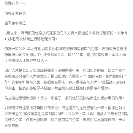
發掘存量——
加強企業信念
設置更多職位
6月以來，湖南恒茂信息技巧無限公司人力資本部擔任人曾磊很是繁忙，本年有
10多名高校結業生行將進職公司。
作為一家2021年才落地湖南長沙看城經濟技巧開闢區的企業，湖南恒茂信息技
巧無限公司今朝總員工也不外800余人，但2023年，僱用的年夜專、本科、碩
士各條理人才曾經有81人。
僱用人才是為知足公司成長需求。深耕通訊行業，布局智能制造，這幾年該企
業各個部分都向人力資本部分提出增添用人需求。“年頭的時辰，我們就制訂了
全年的僱用打算時光表，依照現實需求，逐月彌補青年人才。”曾磊說，到6月
份為止，招錄的節拍堅持穩固，并且總人數比擬原打算還略有增添。
為支撐企業穩崗擴崗，長沙市出臺了一系列做好高校結業生失業辦事的政策。
對湖南恒茂信息技巧無限公司來說，很是適用的是見習補助一條。依據此前長
沙市出臺的“高校結業生失業創業20條”，長沙市、區（縣）兩級人社部分訪問對
接轄區企業，召募見習職位，對合適前提的企業，確實供給見習職位的，予以
見習補助。