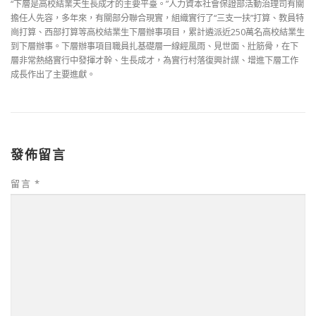
“下層是高校結業天生長成才的主要平臺。”人力資本社會保證部活動治理司有關
擔任人先容，多年來，有關部分聯合現實，組織實行了“三支一扶”打算、教員特
崗打算、西部打算等高校結業生下層辦事項目，累計遴派近250萬名高校結業生
到下層辦事。下層辦事項目職員扎基礎層一線經風雨、見世面、壯筋骨，在下
層非常熱絡實行中發揮才幹、生長成才，為實行村落復興計謀、增進下層工作
成長作出了主要進獻。
發佈留言
留言
*