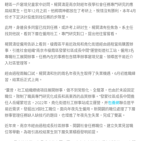
轄區一戶窘境兒童家中訪問。楊賢濤是南京財經年夜學社會任務專門研究的應
屆結業生。往年12月之前，他將精神都放在了考研上，惋惜沒有勝利，本年4月
份才下定決計投進到找任務的步隊里。
此時，身邊良多同窗已找到任務，或許考上研討生，楊賢濤有些焦急。系主任
找到他說，看到下層在僱用社工，專門研究對口，提出他往嘗嘗看。
楊賢濤從僱用告訴上看到，棲霞區平易近政局和堯化街道經由過程當局購置辦
事，引進社會組織“南京市棲霞區發蒙社區成長中間”運營街道社工站，僱用3名
專職社工展開辦事。任務內在的事務包含精準辦事窘境兒童、領導居平易近介
入社區管理等。
經由過程兩輪口試，楊賢濤和別的兩名年夜先生取得了失業機遇，6月初進職練
習，結業后正式上崗。
“曩昔，社工組織繚繞項目展開辦事，做不到常態化、全籠罩，也由於未設固定
職位，限制了職員專門研究化成長和高東西的品質辦事。”發蒙社區成長中間擔
任人岳耀蒙坦言，2022年，堯化街道社工辦事站成立運營，并
包養網
聯合居平
易近需求，發掘出3個社工職位，面向年夜先生僱用。新開闢的職位處理了下層
辦事管理任務缺人缺技巧的題目，也增進了年夜先生失業，完成了雙贏。
近年來，南京市經由過程成長社區辦事、開闢社會任務職位、建立失業見習職
位等舉動，為吸引高校結業生到下層失業積極發明前提。