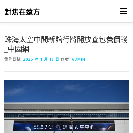
跳
至
對焦在遠方
選單
主
要
內
容
珠海太空中間新館行將開放查包養價錢
_中國網
發佈日期:
2025 年 1 月 18 日
作者:
ADMIN