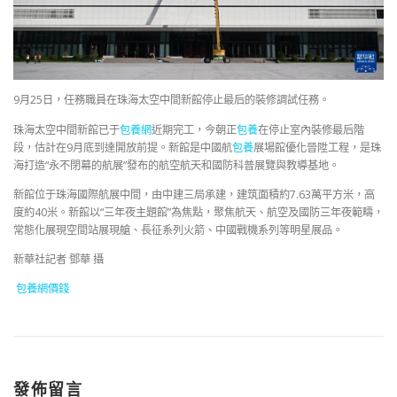
9月25日，任務職員在珠海太空中間新館停止最后的裝修調試任務。
珠海太空中間新館已于
包養網
近期完工，今朝正
包養
在停止室內裝修最后階
段，估計在9月底到達開放前提。新館是中國航
包養
展場館優化晉陞工程，是珠
海打造“永不閉幕的航展”發布的航空航天和國防科普展覽與教導基地。
新館位于珠海國際航展中間，由中建三局承建，建筑面積約7.63萬平方米，高
度約40米。新館以“三年夜主題館”為焦點，聚焦航天、航空及國防三年夜範疇，
常態化展現空間站展現艙、長征系列火箭、中國戰機系列等明星展品。
新華社記者 鄧華 攝
包養網價錢
發佈留言