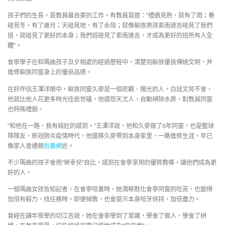
孩子們的生長，是教員最自豪的工作。有教員寫道：“禮遇見熱，就有了雨；春
碰見冬，有了歲月；天碰見地，有了永恒；就像躲族男孩索南達吉碰見了我們
班，就碰見了更好的本身；我們班碰見了索南達吉，才成為更好的班所有人全
體”。
會寧學子在和瑪曲孩子旦夕相處的經過歷程中，清楚到躲族優良傳統文明，并
進修躲族同窗身上的優良品德。
在好伴侶王澤洋眼中，躲族同窗久麥是一個悲觀、陽光的人。白話文背不會，
他就比他人花更多時光往逝世磕，他還怨天尤人，自動掃除水房，對教員同窗
也特殊禮貌。
“和他在一路，我有結壯的感到。”王澤洋說，他和久麥做了6年同窗，也是籃球
隊隊友，新冠肺炎疫情時代，他還將久麥帶到本身家里，一路進修生涯，早已
像家人普通親
包養網
近。
不少瑪曲的孩子會用“榮幸兒”自比，感到在會寧享用的優質教導，讓他們成為更
好的人。
一個瑪曲女孩告知記者，在會寧唸書時，她潛移默化會寧同窗的吃苦，也變得
加倍有毅力，找任務時，即便掉敗，也會提示本身咬牙保持，加倍盡力。
曾經在讀年夜學的切江吉說，她在會寧學到了常識，學會了做人，學會了拼