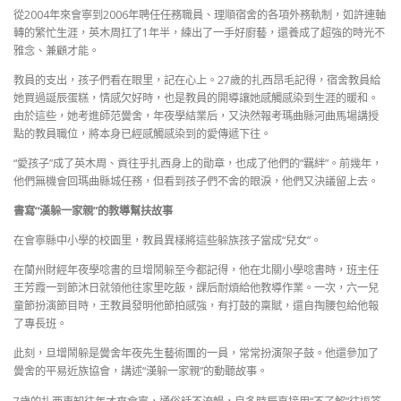
從2004年來會寧到2006年聘任任務職員、理順宿舍的各項外務軌制，如許連軸
轉的繁忙生涯，英木周扛了1年半，練出了一手好廚藝，還養成了超強的時光不
雅念、兼顧才能。
教員的支出，孩子們看在眼里，記在心上。27歲的扎西昂毛記得，宿舍教員給
她買過誕辰蛋糕，情感欠好時，也是教員的開導讓她感觸感染到生涯的暖和。
由於這些，她考進師范黌舍，年夜學結業后，又決然報考瑪曲縣河曲馬場講授
點的教員職位，將本身已經感觸感染到的愛傳遞下往。
“愛孩子”成了英木周、貢往乎扎西身上的勛章，也成了他們的“羈絆”。前幾年，
他們無機會回瑪曲縣城任務，但看到孩子們不舍的眼淚，他們又決議留上去。
書寫“漢躲一家親”的教導幫扶故事
在會寧縣中小學的校園里，教員異樣將這些躲族孩子當成“兒女”。
在蘭州財經年夜學唸書的旦增鬧躲至今都記得，他在北關小學唸書時，班主任
王芳霞一到節沐日就領他往家里吃飯，課后耐煩給他教導作業。一次，六一兒
童節扮演節目時，王教員發明他節拍感強，有打鼓的稟賦，還自掏腰包給他報
了專長班。
此刻，旦增鬧躲是黌舍年夜先生藝術團的一員，常常扮演架子鼓。他還參加了
黌舍的平易近族協會，講述“漢躲一家親”的動聽故事。