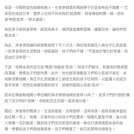
但是，分開熟習的故鄉和親人，在會寧肄業的瑪曲學子仍是會有些不順應。“尤
其是在說話欠亨、進修上也找不到自負的‘過渡期’，就會像個刺猬一樣，把本
身‘伸直’起來。”英木嘉說。
有些孩子剛到會寧時，經常哭鼻子，偶然還會撒野耍賴，纏著怙恃，讓他們來
看本身。
為此，來會寧陪讀的躲族教員想了不少方法。現任宿舍擔任人貢往乎扎西是第
一批來會寧的生涯教員。他認識到，孩子們的不適，“不是由於學欠好常識，而
是由於沒有家”。
于是，他將本身的定位從“教員”改變成“家長”。陪孩子們聊天、和黌舍的教員堅
持溝通、教導孩子們造作業，此外，他也經常激勵孩子們和小區居平易近、本
地群浩繁接觸。貢往乎扎西曾屢次三更送生病的孩子往病院，以監護人的成分
簽手術單。而他在故鄉唸書的孩子，卻被同窗誤以為是“孤兒”。
底本在瑪曲縣城關小學任職的英木周被抽調到會寧18年了，從孩子們的“姐姐”釀
成了孩子們的“母親”，但她對先生的愛一直未減分毫。
開初，來會寧的教員少，生涯前提差、沒有廚師、沒有保潔，她就自動承當這
些任務。早上，抱著、拉著年紀小的孩子們往黌舍，接著扎進菜市場，為20多
人預備一天的飯菜。聽到孩子們念叨家里的美食，她也打德律風問本身的母
親，學著給孩子們做故鄉美食。孩子們睡著了，她又抓緊時光搞衛生。