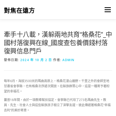
跳
至
對焦在遠方
選單
主
要
內
容
牽手十八載，漢躲兩地共育“格桑花”_中
國村落復興在線_國度查包養價錢村落
復興信息門戶
發佈日期:
2024 年 10 月 2 日
作者:
ADMIN
每年6月，海拔3500米的瑪曲高原上，格桑花漫山遍野。千里之外的會師圣地
甘肅省會寧縣，也有格桑次序遞次開放。在躲族群眾心中，這是一種寄予著盼
望的幸福花。
曩昔18年間，由於一項教導幫扶協定，會寧縣已代培了273名瑪曲先生。教
員、先生、社會人士與這些躲族孩子樹立了深摯友誼，彼此傳遞著格桑花“幸福
吉利”的美妙寄意。