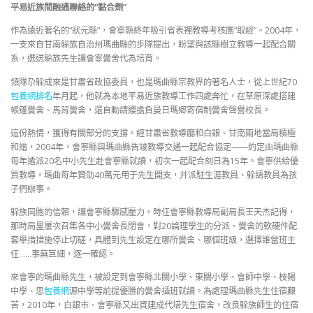
平易近族間融通聯絡的“黏合劑”
作為遠近著名的“狀元縣”，會寧縣終年吸引省表裡教導考核團“取經”。2004年，
一支來自甘南躲族自治州瑪曲縣的步隊提出，盼望與該縣樹立教導一起配合關
系，選送躲族先生讓會寧黌舍代為培育。
領隊尕躲成來是甘肅省政協委員，也是瑪曲縣宗教界的著名人士，從上世紀70
包養網排名
年月起，他就為本地平易近族教導工作四處奔忙，在草原深處搭建
帳篷黌舍、馬背黌舍，還自動請纓擔負曼日瑪鄉寄宿制黌舍聲譽校長。
這份熱情，獲得有關部分的支撐。經甘肅省教導廳和白銀、甘南兩地當局積極
和諧，2004年，會寧縣與瑪曲縣告竣教導交通一起配合協定——約定由瑪曲縣
每年遴派20名中小先生赴會寧縣就讀，初次一起配合刻日為15年。會寧供給優
質教導，瑪曲每年贊助40萬元用于先生開支，并派駐生涯教員、躲語教員為孩
子們辦事。
躲族同胞的信賴，讓會寧縣驟感壓力。時任會寧縣教導局副局長王天杰記得，
那時局里屢次召集各中小黌舍長閉會，對20論理學生的分派、黌舍的軟硬件配
套舉措措施停止切磋，具體到先生設定在哪所黌舍、哪個班級，選擇誰當班主
任……事無巨細，逐一確認。
來會寧的瑪曲縣先生，被設定到會寧縣北關小學、東關小學、會師中學、枝陽
中學、思
包養網
源中學等前提優勝的黌舍插班就讀。為處理瑪曲縣先生住宿艱
苦，2010年，白銀市、會寧縣又出資建成代培先生宿舍，改良躲族師生的住宿