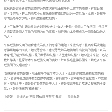
搏。在年夜學里，這些經過的事況使她成為“佼佼者”。
感恩也是這段會寧的進修經過的事況在瑪曲孩子身上留下的烙印。有教員記
得，冷假后，班上的躲族小女孩像捧著寶物似的遞過一袋酥油。本來，是孩子
發明她嗓子欠好后，特地請母親熬制的。
才上三年級的仁增道旦道吉則列出“大夫”“差人”“教員”3個個人工作選項，他還不
太清楚這些個人工作的詳細內在的事務，卻很明白本身想成為一個能輔助他人
的人。
平易近族和文明的融合也成為孩子們思慮的議題。來歲高考，扎西卓瑪決議報
考傳媒類專門研究，她感恩會寧，也感恩故鄉為她供給外出就讀的機遇，以為
本身“往的處所紛歧樣、見的世界紛歧樣，人生也紛歧樣”。她盼望未來做一名記
載片導演，往探討本平易近族文明的奧妙，并且將這些傳佈開來，增進各平易
近族間的交通融會。
“顛末在會寧的苦讀，瑪曲孩子中出了不少人才，此刻他們成為扶植草原的棟
梁”，貢往乎扎西樂于看到如許的成果。在他眼中，這些孩子走出草原，坦蕩眼
界，增加才干，既是各行各業的骨干人才，更是增進平易近族連合提高的主要
氣力，是最漂亮的“格桑花”。
中青報·中青網記者 王豪 通信員 王雙平 起源：中國青年報