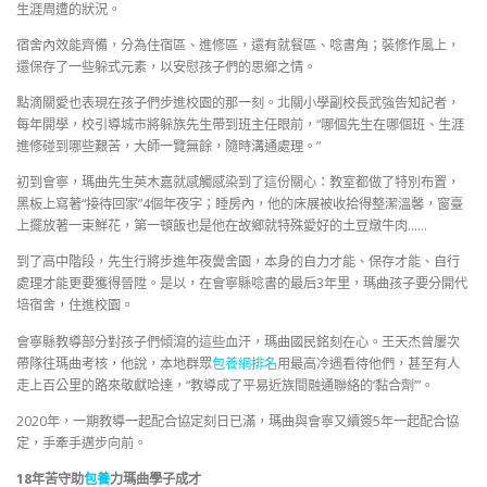
生涯周遭的狀況。
宿舍內效能齊備，分為住宿區、進修區，還有就餐區、唸書角；裝修作風上，
還保存了一些躲式元素，以安慰孩子們的思鄉之情。
點滴關愛也表現在孩子們步進校園的那一刻。北關小學副校長武強告知記者，
每年開學，校引導城市將躲族先生帶到班主任眼前，“哪個先生在哪個班、生涯
進修碰到哪些艱苦，大師一覽無餘，隨時溝通處理。”
初到會寧，瑪曲先生英木嘉就感觸感染到了這份關心：教室都做了特別布置，
黑板上寫著“接待回家”4個年夜字；睡房內，他的床展被收拾得整潔溫馨，窗臺
上擺放著一束鮮花，第一頓飯也是他在故鄉就特殊愛好的土豆燉牛肉……
到了高中階段，先生行將步進年夜黌舍園，本身的自力才能、保存才能、自行
處理才能更要獲得晉陞。是以，在會寧縣唸書的最后3年里，瑪曲孩子要分開代
培宿舍，住進校園。
會寧縣教導部分對孩子們傾瀉的這些血汗，瑪曲國民銘刻在心。王天杰曾屢次
帶隊往瑪曲考核，他說，本地群眾
包養網排名
用最高冷遇看待他們，甚至有人
走上百公里的路來敬獻哈達，“教導成了平易近族間融通聯絡的‘黏合劑’”。
2020年，一期教導一起配合協定刻日已滿，瑪曲與會寧又續簽5年一起配合協
定，手牽手邁步向前。
18年苦守助
包養
力瑪曲學子成才