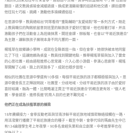
7歲的扎西東知往年才來會寧，通俗話不流暢，良多時辰直接用“不了解”往返答
題目，語文教員張瑜會減緩語速、換成更淺顯易懂的話語和他交通，課后還帶
他往玩七巧板、跳繩，激勵他多操練通俗話。
在思源中學，教員總結出“同等看待”“重點輔助”“友愛結對”等一系列方式。剛走
上教員職位的陶銘航留意到班里的躲族孩子愛好打籃球，他也陪著打球，并且
激勵孩子們在活動會上為班級抹黑。開班會課、辦板報，也會以“平易近族連合”
為主題，讓躲族孩子展現本身不同凡響的一面。
楊瑤草在故鄉讀小學時，成就在全縣首屈一指，但在會寧，她很快被本地同窗
比了下往，這讓她頗為張皇。教員找到關鍵地點，推舉楊瑤草餐與加入了黌舍
的心思社團。經由過程進修心思常識、介入心思小游戲、參演心思劇等，楊瑤
草開解了心結，臉上的笑臉多了，成就也穩步晉陞。
相似的社團在思源中學還有10多個，每個平易近族的孩子都積極餐與加入。思
源中黌舍長王正輝說明說，社團里，分歧地域、分歧平易近族的孩子由於愛好
喜好結識，融為一體，比簡略灌注貫注“平易近族連合”的概念更有效，“做人老
實、學會感恩、進修長進”的育人目的也更不難完成。
他們正在成為扶植草原的棟梁
18年賡續接力，會寧反動老區與甘南涉躲平易近族地域慎密聯絡接觸在一路，
用活潑實行播撒了平易近族連合的種子。截至今朝，會寧代培的瑪曲先生中已
有134論理學生考上年夜學，90多名曾經失業和自立創業，中考進學率也在
90%以上。