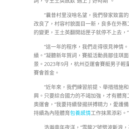
詞，令王土英感歎“遇上了好時期”。
“曩昔村里沒啥名望，我們發家致富的
改良了，村容村貌面目一新，良多在外務
的變更，王土英翻開話匣子就停不上去，
“這一年的程序，我們走得很見神情。
績。”凝聽新年賀詞，賽艇活動員鄒佳琪
景。2023年9月，杭州亞運會賽艇男子
賽會首金。
“近年來，我們練習前提、舉措措施和
興。只要綜合國力的不竭加強，才有體育
奧運會，“我要持續發揚拼搏精力，愛護
持續為內陸體育
包養感情
工作抹黑添彩。”
浩瀚南年夜洋，“雪龍2”號劈波斬浪，