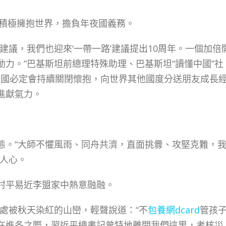
積極擁抱世界，擔負年夜國義務。
議，我們也迎來‘一帶一路’建議提出10周年。一個加倍
力。”巴基斯坦前總理特殊助理、巴基斯坦“讀懂中國”社
中國必定會持續關閉懷抱，向世界其他國度分送朋友成長
進獻氣力。
態。“大師不懼風雨、同舟共濟，直面挑釁、攻堅克難，
和人心。
平易近李盟家中熱意融融。
被秋天染紅的山巒，輕聲說道：“不
包養網dcard
管孩
在進冬之際，習近平總書記曾特地離開我們這里，考核災