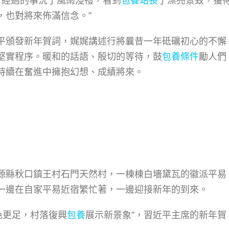
，經過的事況了風雨浸禮，看到
包養站長
了漂亮景致，獲
，也對將來佈滿信念。”
頒發新年賀詞，娓娓講述行將曩昔一年砥礪初心的不懈
堅實程序。暖和的話語、殷切的等待，鼓
包養條件
勵人們
持續在奮進中擁抱幻想、成績將來。
縣秋口鎮王村石門天然村，一棟棟白墻黛瓦的徽派平易
一邊在自家平易近宿繁忙著，一邊迎接新年的到來。
色更足，村落復興
包養
展示新景象”，習近平主席的新年賀