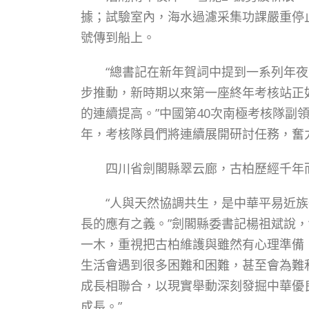
據；試驗室內，海水過濾采集功課嚴重停
號傳到船上。
“總書記在新年賀詞中提到一系列年夜
步推動，新時期以來第一座終年考核站正
的連續提高。”中國第40次南極考核隊副領
年，考核隊員們將連續展開研討任務，奮力
四川省劍閣縣翠云廊，古柏歷經千年
“人與天然協調共生，是中華平易近族
長的應有之義。”劍閣縣委書記楊祖斌說，
一木，重視把古柏維護與雖然有心理準備
生活會遇到很多困難和困難，甚至會為難
成長相聯合，以現實舉動深刻發掘中華優
成長。”