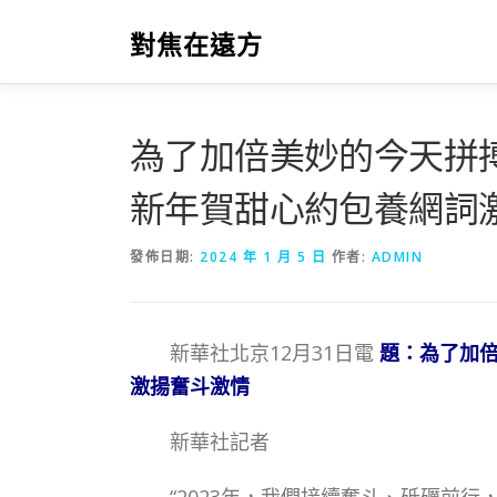
跳
至
對焦在遠方
主
要
內
容
為了加倍美妙的今天拼
新年賀甜心約包養網詞
發佈日期:
2024 年 1 月 5 日
作者:
ADMIN
新華社北京12月31日電
題：為了加
激揚奮斗激情
新華社記者