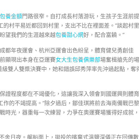
包養金額
門路很窄。自打成長村落游玩，生孩子生涯前
工的村平易近都回到村里，支出不比在裡面差。”談起村
“盼望我們的生涯越來越
包養甜心網
好，配合富饒。”
成都年夜運會、杭州亞運會出色紛呈，體育健兒勇創佳
面前顯現出本身在亞運賽
女大生包養俱樂部
場奮楫搶先的
輕量級雙人雙槳決賽中，她和錯誤邱秀萍率先沖過起點，奪
保證程度都在不竭優化，這讓我深入領會到國運興則體
工作的不竭提高。”除夕過后，鄒佳琪將前去海南備戰巴
備戰時光，器重每一次練習，力爭在奧運賽場獲得好成就
不舍日夜。艉船面上，拋投的擯棄式溫鹽深儀正在回傳數