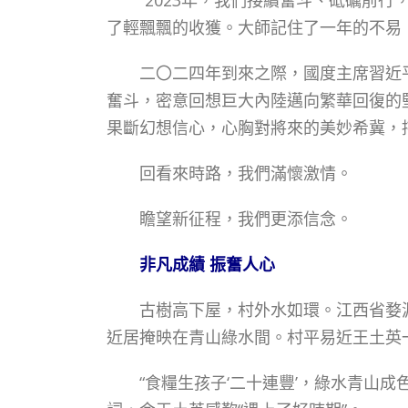
“2023年，我們接續奮斗、砥礪前行
了輕飄飄的收獲。大師記住了一年的不易
二〇二四年到來之際，國度主席習近平
奮斗，密意回想巨大內陸邁向繁華回復的
果斷幻想信心，心胸對將來的美妙希冀，
回看來時路，我們滿懷激情。
瞻望新征程，我們更添信念。
非凡成績 振奮人心
古樹高下屋，村外水如環。江西省婺源
近居掩映在青山綠水間。村平易近王土英
“食糧生孩子‘二十連豐’，綠水青山成