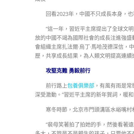
回看2023年，中國不只成長本身，也
“這一年，習近平主席提出了全球文明建
放的中國不竭為國際社會的成長注進強盛動
會組織主席扎法爾·烏丁·馬哈茂德深信，
歷，共享成長結果，為人類文明提高連續
攻堅克難 勇毅前行
前行路上
包養俱樂部
，有風有雨是常
深受激動。”習近平主席的新年賀詞，暖
寒冬時節，北京市門頭溝區水峪嘴村村
“裴母笑著拍了拍她的手，然後看著遠處
多大，不管是不是親生的孩子，只要他不