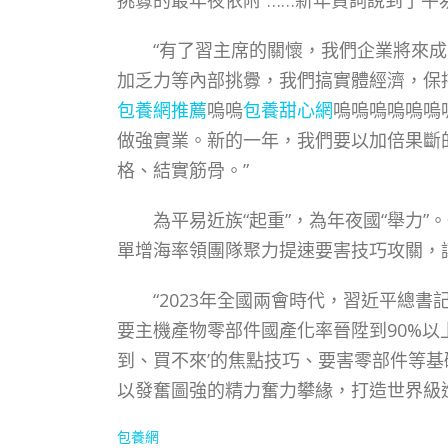
挑釁的最年夜依附”……新年賀詞說到了
“有了習主席的關懷，我們企業將來成長
加乏力等內部挑釁，我們搞實體經濟，保
包養網推薦
嗚嗚
包養甜心網
嗚嗚嗚嗚嗚嗚
做強實業。新的一年，我們要以加倍果斷
格、結實筋骨。”
為平易近族“起重”，為年夜國“舉力”
單增海率領團隊聚力提速要害技巧攻關，讓
“2023年全國兩會時代，習近平總書記
要主機產物零部件國產化率晉陞到90%以上
到、買不來’的焦點技巧、要害零部件等基
以發奮圖強的精力奮力攀緣，打造世界級
包養網