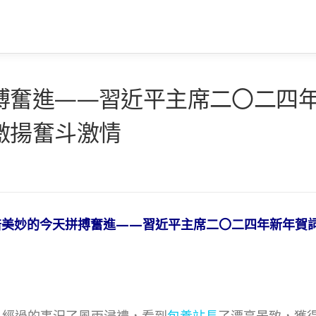
搏奮進——習近平主席二〇二四
激揚奮斗激情
倍美妙的今天拼搏奮進——習近平主席二〇二四年新年賀