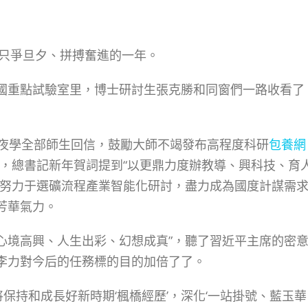
只爭旦夕、拼搏奮進的一年。
重點試驗室里，博士研討生張克勝和同窗們一路收看了
年夜學全部師生回信，鼓勵大師不竭發布高程度科研
包養網
，總書記新年賀詞提到“以更鼎力度辦教導、興科技、育
續努力于選礦流程產業智能化研討，盡力成為國度計謀需
芳華氣力。
心境高興、人生出彩、幻想成真”，聽了習近平主席的密
李力對今后的任務標的目的加倍了了。
保持和成長好新時期‘楓橋經歷’，深化‘一站掛號、藍玉華