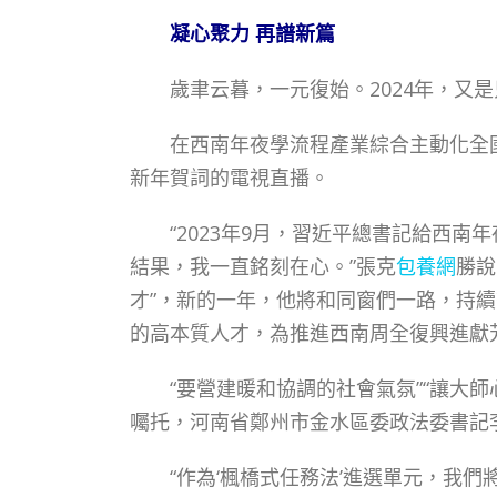
凝心聚力 再譜新篇
歲聿云暮，一元復始。2024年，又是
在西南年夜學流程產業綜合主動化全國
新年賀詞的電視直播。
“2023年9月，習近平總書記給西南
結果，我一直銘刻在心。”張克
包養網
勝說
才”，新的一年，他將和同窗們一路，持
的高本質人才，為推進西南周全復興進獻
“要營建暖和協調的社會氣氛”“讓大師
囑托，河南省鄭州市金水區委政法委書記
“作為‘楓橋式任務法’進選單元，我們將