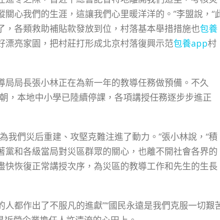
蹤關心我們的生涯，這讓我們心里暖洋洋的。”李盟說，“
了，各類救助補貼款發放到位，村落基本舉措措施也
包養
好漂亮家園，把村莊打形成北京村落復興示范
包養app
村
局局長張小林正在為新一年的教導任務做預備。不久
今朝，本地中小學已陸續停課，各項講授任務逐步步進正
我們災后重建、攻堅克難注進了動力。”張小林說，“積
著黨和各級當局對災區群眾的關心，也離不開社會各界的
盡快恢復正常講授次序，為災區的教導工作和先生的生長
的人都作出了不服凡的進獻”“國民永遠是我們克服一切艱