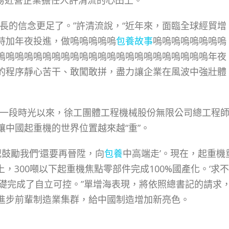
平易近營企業擔任人許清流的心田上。
的信念更足了。”許清流說，“近年來，面臨全球經貿增
持加年夜投進，做嗚嗚嗚嗚嗚
包養故事
嗚嗚嗚嗚嗚嗚嗚嗚
嗚嗚嗚嗚嗚嗚嗚嗚嗚嗚嗚嗚嗚嗚嗚嗚嗚嗚嗚嗚嗚嗚嗚年夜
的程序靜心苦干、敢闖敢拼，盡力讓企業在風波中強壯體
。一段時光以來，徐工團體工程機械股份無限公司總工程
中國起重機的世界位置越來越“重”。
鼓勵我們‘還要再晉陞，向
包養
中高端走’。現在，起重機
，300噸以下起重機焦點零部件完成100%國產化。‘求不
礎完成了自立可控。”單增海表現，將依照總書記的請求
進步前輩制造業集群，給中國制造增加新亮色。