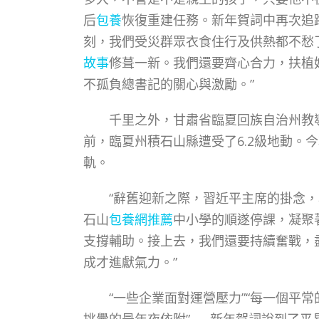
后
包養
恢復重建任務。新年賀詞中再次追
刻，我們受災群眾衣食住行及供熱都不愁
故事
修葺一新。我們還要齊心合力，扶植
不孤負總書記的關心與激勵。”
千里之外，甘肅省臨夏回族自治州教導
前，臨夏州積石山縣遭受了6.2級地動。
軌。
“辭舊迎新之際，習近平主席的掛念，為
石山
包養網推薦
中小學的順遂停課，凝聚
支撐輔助。接上去，我們還要持續奮戰，
成才進獻氣力。”
“一些企業面對運營壓力”“每一個平常