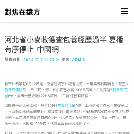
跳
至
對焦在遠方
選單
主
要
內
容
河北省小麥收獲查包養經歷過半 夏播
有序停止_中國網
發佈日期:
2024 年 7 月 23 日
作者:
ADMIN
新華社石家莊6月12日電（記者趙鴻宇）記者從河北省農業鄉村廳得悉，截至6
包養網價錢
月11日17時，河北省小麥已收獲1906.5萬畝，占比跨越5
包養網 花
圃
6%，夏玉米已收穫1228.5萬畝，“三夏”任務有序停止。
邱縣位于河北省南部，截至12日1
包養網比擬
0時，本地麥出工作已完成90%以
上。邱縣新馬頭鎮鞠辛莊村種糧年夜戶鞠振強說，他蒔植的320畝小麥方才完成
收割，本年均勻畝產跨越650公斤，比往年至多晉陞30公斤。今朝正在停止夏
玉米收穫，已收穫100多畝，估計本周基礎收穫終了。
12日，河北省當局消息辦召開了河北省“三夏”生孩子消息發布會，河北省農業鄉