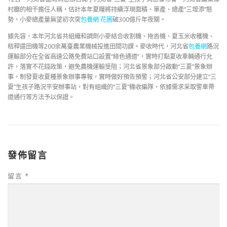
村廳的相干擔任人稱，估計本年夏糧將持續浮現面積、單產、總產“三增添”態
勢，小麥總產量無望初次突
包養網 花圃
破300億斤年夜關。
據先容，本年河北省共組織和調劑小麥結合收割機、拖沓機、夏玉米收穫機、
秸稈還田機等200余萬臺農業機械投進田間功課。麥收時代，河北省
包養網
路況
運輸部分在全省高速公路免費站口設置“綠色通道”，實時打點夏收車輛通行允
許，落實不花錢政策，避免農機運輸受阻；河北省景象部分啟動“三夏”景象辦
事，制發夏收夏種景象辦事專報，實時做好預告預警；河北省公安部分建立“三
夏”生孩子路況平安辦事站，對有組織的“三夏”機收編隊，依據需求采取警車帶
道通行等方法予以保證。
發佈留言
留言
*