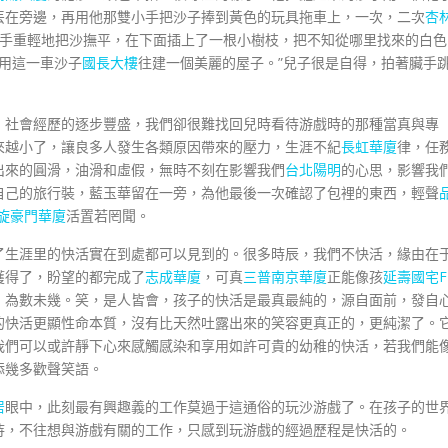
丟在旁邊，再用他那雙小手把沙子捧到黃色的玩具拖車上，一次，二次
杏
手重輕地把沙撫平，在下面插上了一根小樹枝，把不知從哪里找來的白色
用這一車沙子
國長大樓
往建一個美麗的屋子。”兒子很是自得，拍著臟手
，社會經歷的逐步豐盛，我們卻很難找回兒時看待游戲時的那種當真與專
來越小了，讓良多人發生各類原因帶來的壓力，生涯不紀
長虹華廈
律，任
出來的圓滑，油滑和虛假，無時不刻在影響我們
台北陽明
的心思，影響我
自己的旅行裝，藍玉華留在一旁，為他最後一次確認了包裡的東西，輕聲
旋豪門華廈
活置若罔聞。
了生涯里的快活實在到處都可以見到的。很多時辰，我們不快活，緣由在
獲得了，盼望的都完成了
志成華廈
，可真
三普南京華廈
正能像孩
延壽國宅F
，為數未幾。笑，是人皆會，孩子的快活是最真最純的，源自面前，發自
的快活更顯性命本質，沒有比天然吐露出來的笑容更真正的，更純潔了。
我們可以或許靜下心來感觸感染和享用如許可貴的幼稚的快活，若我們能
添幾多歡聲笑語。
居
眼中，此刻最有興趣義的工作莫過于這通俗的玩沙游戲了。在孩子的世
待，不往想與游戲有關的工作，只感到玩游戲的經過歷程是快活的。