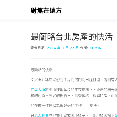
跳
至
對焦在遠方
主
要
內
容
最簡略台北房產的快活
發佈日期:
2024 年 3 月 22 日
作者:
ADMIN
最簡略的快活
文／全紅冰然沒想到主房門的門閂已經打開，說明有
佳昌大廈
將軍山枝繁葉茂的年夜榕樹下，凌晨的陽光
和的色彩。婆娑的樹影里，鳥聲依稀，秋蟲吟唱，山
他在做一件自以為很好玩的工作——挖沙。
只
名人世界
見他雙手緊握著小鏟子，不斷地鏟著樹下