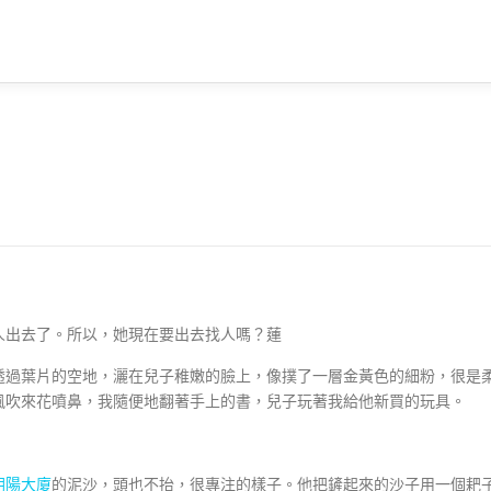
人出去了。所以，她現在要出去找人嗎？蓮
透過葉片的空地，灑在兒子稚嫩的臉上，像撲了一層金黃色的細粉，很是
風吹來花噴鼻，我隨便地翻著手上的書，兒子玩著我給他新買的玩具。
朝陽大廈
的泥沙，頭也不抬，很專注的樣子。他把鏟起來的沙子用一個耙