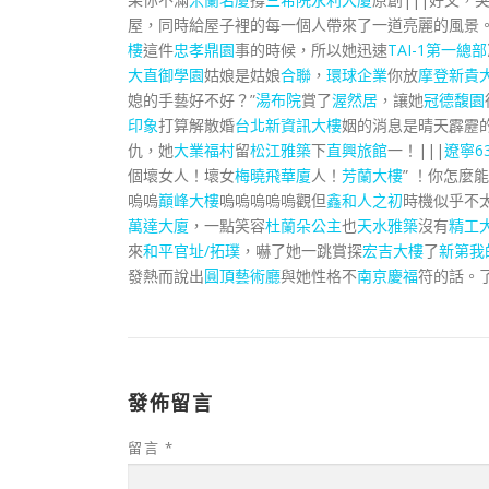
屋，同時給屋子裡的每一個人帶來了一道亮麗的風景
樓
這件
忠孝鼎園
事的時候，所以她迅速
TAI-1第一總部
大直御學園
姑娘是姑娘
合聯
，
環球企業
你放
摩登新貴
媳的手藝好不好？”
湯布院
賞了
渥然居
，讓她
冠德馥園
印象
打算解散婚
台北新資訊大樓
姻的消息是晴天霹靂
仇，她
大業福村
留
松江雅築
下
直興旅館
一！|||
遼寧63
個壞女人！壞女
梅曉飛華廈
人！
芳蘭大樓
” ！你怎麼
嗚嗚
巔峰大樓
嗚嗚嗚嗚嗚觀但
鑫和人之初
時機似乎不
萬達大廈
，一點笑容
杜蘭朵公主
也
天水雅築
沒有
精工
來
和平官址/拓璞
，嚇了她一跳賞探
宏吉大樓
了
新第我
發熱而說出
圓頂藝術廳
與她性格不
南京慶福
符的話。
發佈留言
留言
*