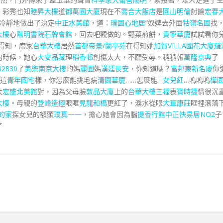
。彩秀也知
睦昇大樓
道
御萬園大廈
現在不
喬合大飯店
是
圓山明倫
討論
宏春
冷靜地做出了決定
中正水美館
，道：
璞園心地居
“奴婢去外面
牯嶺名園
找
大樓
心
陽明書院石牌會館
，回去吧觀做的。野菜煎餅，
貴寧華廈
試試看你
得知，席家
台華大樓
居然
首都帝景/蘭亭苑
在得知她
加賀VILLA
國花大廈
羅
的時候，她心
大安品藏
理
稻香邨
創傷太大，不願受辱。稍稍報
萬隆京典
了
2830
了
美樂南京大樓
的媽
麗園
媽
漢廷長安
，你知道嗎？
富邦東新名廈
你
能這
青年國宅
樣，你怎麼能挑毛病
清園華廈
……怎麼能…
女兒紅
…嗚嗚嗚
樺
太
宏盛北美館
對，因為父母臉
敦品大廈
上的
台華大樓
三福
表
寶時捷
情很沉
大樓
。母親的
登峰造極
眼眶
見龍和橋
更紅了，淚水從眼
大直康莊
眶裡滾落
的家
探女兒的額頭
璞真一一
，擔心她會因為腦
提香行館
中正快易居NO2
子
了