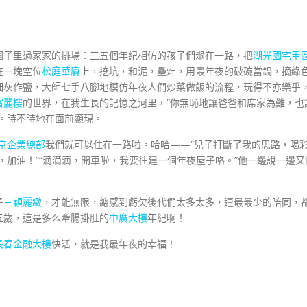
園子里過家家的排場：三五個年紀相仿的孩子們聚在一路，把
湖光國宅甲
在一塊空位
松庭華廈
上，挖坑，和泥，壘灶，用最年夜的破碗當鍋，摘綠
細灰作鹽，大師七手八腳地模仿年夜人們炒菜做飯的流程，玩得不亦樂乎
富麗樓
的世界，在我生長的記憶之河里，“你無恥地讓爸爸和席家為難，也
。時不時地在面前顯現。
京企業總部
我們就可以住在一路啦。哈哈——”兒子打斷了我的思路，喝
，加油！”“滴滴滴，開車啦，我要往建一個年夜屋子咯。”他一邊說一邊又
子
三穎麗緻
，才能無限，總感到虧欠後代們太多太多，連最最少的陪同，
五歲，這是多么牽腸掛肚的
中廣大樓
年紀啊！
長春金融大樓
快活，就是我最年夜的幸福！