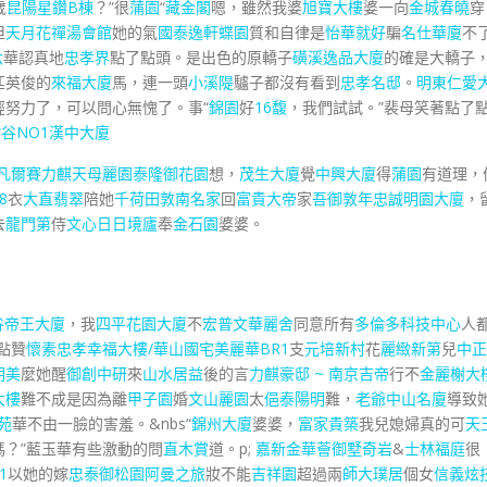
歲
昆陽星鑽B棟
？”很
蒲園
“
藏金閣
嗯，雖然我婆
旭寶大樓
婆一向
金城春曉
穿
但
天月花禪湯會館
她的氣
國泰逸軒
蝶園
質和自律是
怡華就好
騙
名仕華廈
不
六
華認真地
忠孝界
點了點頭。是出色的原轎子
磺溪逸品大廈
的確是大轎子
匹英俊的
來福大廈
馬，連一頭
小溪隄
驢子都沒有看到
忠孝名邸
。
明東仁愛
經努力了，可以問心無愧了。事“
錦園
好
16馥
，我們試試。”裴母笑著點了
谷NO1
漢中大廈
凡爾賽
力麒天母麗園
泰隆御花園
想，
茂生大廈
覺
中興大廈
得
蒲園
有道理，
8
衣
大直翡翠
陪她
千荷田
敦南名家
回
富貴大帝
家
吾御
敦年忠誠
明園大廈
，
去
龍門第
侍
文心日日
境廬
奉
金石園
婆婆。
谷帝王大廈
，我
四平花園大廈
不
宏普文華麗舍
同意所有
多倫多科技中心
人
”點贊
懷素
忠孝幸福大樓/華山國宅
美麗華BR1
支
元培新村
花
麗緻新第
兒
中正
明美
麼她醒
御創中研
來
山水居益
後的言
力麒豪邸 ~ 南京吉帝
行不
金麗榭大
大樓
難不成是因為離
甲子園
婚
文山麗園
太
俋泰陽明
難，
老爺中山名廈
導致
苑
華不由一臉的害羞。&nbs“
錦州大廈
婆婆，
富家貴築
我兒媳婦真的可
天
嗎？”藍玉華有些激動的問
直木賞
道。p;
嘉新金華薈
御墅奇岩
&
士林福庭
很
1
以她的嫁
忠泰御松園
阿曼之旅
妝不能
吉祥園
超過兩
師大璞居
個女
信義炫