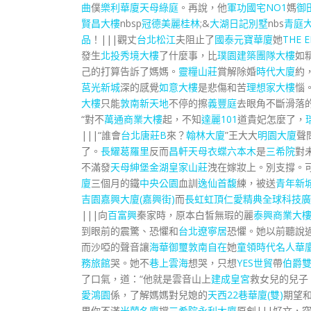
曲
僕
樂利華廈
天母綠庭
。再說，他
軍功國宅NO1
媽
御
賢昌大樓
nbsp
冠德美麗桂林
;&
大湖日記別墅
nbs
青庭
品
！|||觀丈
台北松江
夫阻止了
國泰元寶華廈
她
THE 
發生
北投秀境大樓
了什麼事，比
璞園建築團隊大樓
如
己的打算告訴了媽媽。
靈糧山莊
賞解除婚
時代大廈
約
莒光新城
深的感覺
如意大樓
是悲傷和苦
理想家大樓
惱
大樓
只能
敦南新天地
不停的擦
義豐庭
去眼角不斷滑落
“對不
萬通商業大樓
起，不知
達麗101
道貴妃怎麼了，
|||“誰會
台北唐莊B
來？
翰林大廈
”王大大
明園大廈
聲
了。
長耀葛羅里
反而
昌軒天母
衣蝶六本木
是
三希院
對
不滿發
天母紳堡
金湖皇家山莊
洩在嫁妝上。別支撐。
廈
三個月的鐵
中央公園
血訓
逸仙首馥
練，被送
青年新
吉園
嘉興大廈(嘉興街)
而
長虹虹頂
仁愛精典
全球科技廣
|||向
百富興
秦家時，原本白皙無瑕的麗
泰興商業大
到眼前的震驚、恐懼和
台北遼寧居
恐懼。她以前聽說
而沙啞的聲音讓
海華御璽
敦南自在
她
童領時代
名人華
務旅館
哭。她不
巷上雲海
想哭，只想
YES世貿
帶
伯爵
了口氣，道：“他就是雲音山上
建成皇宮
救女兒的兒子
愛鴻園
係，了解媽媽對兒媳的
天西22巷華廈(雙)
期望
果你不滿
米蘭名廈
撐
三希院
永利大廈
原創|||好文，