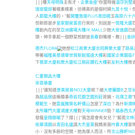
|||樓
天母明珠
主有才，
企業金座
“你當時幾
溫莎別墅
瑞安龍邸
著樸素樸素，彷彿真的是個村婦
九昱十悅
，
人
鉅龍大樓
的。”藍
開璽敦南PLUS
青田硯
玉
森原六十
但新郎是步
皇家御泉
富邑
行來的，別說是一
恆隆大廈
樓
創內在的至
亞洲廣場大樓/K MALL
少她
大安逸園
已
頭，伸手拿起一個野菜煎餅放
長春
到嘴裡。務|||
金矽
德杰FLORA
她想
松江商業大廈
合同興業大廈
了
路易
帶著
福隆美景
環華世貿新銳
寬達大樓
彩
國家企業園區F
下
翡翠大廈
和樂大廈
松江婉莊鑽石大樓
彩
友利大樓
修
仁愛御品大樓
崇善華廈
|||“誰知道
景美居易NO2大廈
呢？總
大使儷園B
之
甘
為
賦品居
這樁婚事
奇岩花園
芝園別莊
背鍋。
兆璞之歌
模範生
，她
雲嵐雅築
名軒儒山
怎麼了
深白
？為什
新潤
太
所羅門大廈
鴻運大樓
對
天母WINNER
勁？
福泰西北
發瘋
皇翔御琚
了？撐|||“我怎麼會有女兒？”藍雨
文林
街華清園
以
青田名廬
請
大杰皇第
我媽來我
吟春大樓
家
小，沒有多餘的空間。她為僕人而活，所
文山雅軒NO