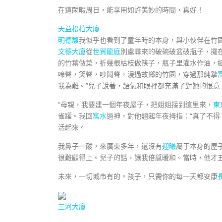
在這閑暇周日，能享用如許美妙的時間，真好！
天益松柏大廈
明德馥
我似乎也看到了童年時的本身，與小伙伴在竹
文德大廈
從
世貿龍庭
別處尋來的破碗破盆破瓶子，擺
的竹葉做菜，折幾根枯枝做筷子，瓶子里灌水作油，
啼聲，笑聲，吵鬧聲，漫過故鄉的竹園，穿過那純摯
我為難。”兒子說著，語氣和眼裡都充滿了對她的恨意
“母親，我要建一個年夜屋子，把姐姐接到這里來，
東
雀躍。我回
寓水
過神，對他翹起年夜拇指：“真了不得
活起來。
我鼻子一酸，來廣東多年，還沒有
迎曦
屬于本身的屋
很難顧得上。兒子的話，讓我倍感暖和。當時，他才
未來，一切城市有的。孩子，只需你的每一天都安康
三河大廈