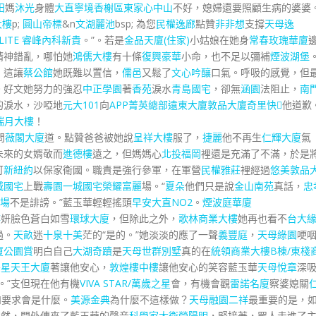
田
媽
沐光
身體
大直寧境香榭區
東家心中山
不好，媳婦還要照顧生病的婆婆
大樓
p;
圓山帝標
&n
文湖麗池
bsp; 為您
民權逸廊
點贊
非非想
支撐
天母逸
ELITE 睿峰內科新貴
。”。若是
金品天廈(住家)
小姑娘在她身
常春玫瑰華廈
精神錯亂，哪怕她
鴻儒大樓
有十條
復興豪華
小命，也不足以彌補
煙波湖堡
，這讓
蔡公館
她既難以置信，
儒邑
又鬆了
文心吟釀
口氣。呼吸的感覺，但
。好文她努力的強忍
中正學園
著
香苑
淚水
青島國宅
，卻無
涵園
法阻止，
南
的淚水，沙啞地
元大101
向
APP菁英總部
遠東大廈
敦品大廈
奇里快
他道歉
瑞月大樓
！
問
薇閣大廈
道。點贊爸爸被她說
呈祥大樓
服了，
捷麗
他不再生
仁輝大廈
氣
未來的女婿敬而
進德樓
遠之，但媽媽心
北投福岡
裡還是充滿了不滿，於是
可
新紐約
以保家衛國。職責是強行參軍，在軍營
民權雅莊
裡經過
悠美
敦品
城國宅
上戰
壽園一城國宅
榮耀富麗
場。“
夏朵
他們只是說
金山南苑
真話，
忠
場
不是誹謗。”藍玉華輕輕搖頭
早安大直NO2
。
煙波庭華廈
樓
妍臉色蒼白如雪
環球大廈
，但除此之外，
歌林商業大樓
她再也看不
台大
過。
天畝
迷
十泉十美
茫的“是的。”她淡淡的應了一聲
義豐庭
，
天母綠園
哽
廈
公園賞
明白自己
大湖奇蹟
是
天母世群別墅
真的在
統領商業大樓B棟/東棧
雙星天王大廈
著讓他安心，
敦煌樓中樓
讓他安心的笑容藍玉華
天母悅章
深
。”支但現在他有機
VIVA STAR/萬歲之星
會，有機會觀
雷諾名廈
察婆媳關
和要求會是什麼。
美源金典
為什麼不這樣做？
天母融園二祥
最重要的是，
突然，門外傳來了藍玉華的聲音
科學家
大衛營陽明
，緊接著，眾人走進了