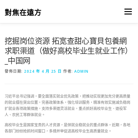
跳
至
對焦在遠方
選單
主
要
內
容
挖掘岗位资源 拓宽查甜心寶貝包養網
求职渠道（做好高校毕业生就业工作）
_中国网
發佈日期:
2024 年 4 月 25 日
作者:
ADMIN
习近平总书记强调，要全面落实就业优先政策，把推动实现更加充分更高质量
的就业摆在突出位置，完善政策体系，强化培训服务，精准有效实施减负稳岗
扩就业各项政策措施，支持多渠道灵活就业，重点抓好高校毕业生、退役军
人、农民工等群体就业。
高校毕业生是国家宝贵的人才资源，是保就业稳就业的重点群体。近期，各地
各部门纷纷抢抓时间窗口，多措并举促进高校毕业生高质量就业。