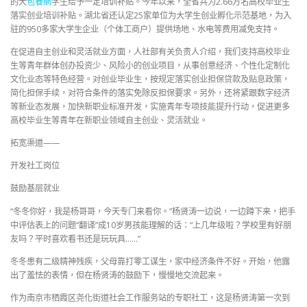
的大
包養網
学生给予一定培训补贴。今年以来，全省共为2.66万名高校毕业生
落实创业培训补贴。湖北省还认定25家单位为大学生创业孵化示范基地，为入
驻的950多家大学生企业（个体工商户）提供场地、水电等费用减免支持。
在促进自主创业和灵活就业方面，人社部有关负责人介绍，我们支持高校毕业
生等青年群体创办投资少、风险小的创业项目，从事创意经济、个性化定制化
文化业态等特色经营。对创业毕业生，按规定落实创业担保贷款及贴息政策，
简化担保手续，对符合条件的落实免除反担保要求。另外，还将紧跟数字经济
等新业态发展，加快新职业标准开发，实施青年专项技能提升行动，促进更多
高校毕业生等青年在新职业领域自主创业、灵活就业。
拓宽渠道——
开发社工岗位
鼓励基层就业
“冬冬你好，我是杨哥哥，今天专门来看你。”杨贤涛一边说，一边蹲下来，把手
中评估表上的问题“翻译”成10岁男孩能理解的话：“上几年级啦？学校里有好朋
友吗？平时喜欢看书还是玩玩具……”
冬冬患有二级精神残疾，父母靠打零工谋生，家中经济条件不好。开始，他露
出了羞怯的表情，但在杨贤涛的鼓励下，慢慢地交流起来。
作为南京市栖霞区尧化街道社会工作服务站的专职社工，这是杨贤涛第一次到