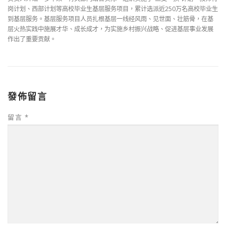
岗计划、西部计划等高校毕业生基层服务项目，累计选派近250万名高校毕业生
到基层服务。基层服务项目人员扎根基层一线经风雨、见世面、壮筋骨，在基
层火热实践中施展才华、成长成才，为实施乡村振兴战略、促进基层事业发展
作出了重要贡献。
發佈留言
留言
*