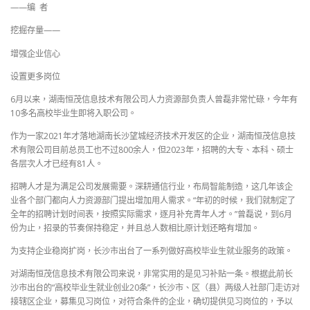
——编 者
挖掘存量——
增强企业信心
设置更多岗位
6月以来，湖南恒茂信息技术有限公司人力资源部负责人曾磊非常忙碌，今年有
10多名高校毕业生即将入职公司。
作为一家2021年才落地湖南长沙望城经济技术开发区的企业，湖南恒茂信息技
术有限公司目前总员工也不过800余人，但2023年，招聘的大专、本科、硕士
各层次人才已经有81人。
招聘人才是为满足公司发展需要。深耕通信行业，布局智能制造，这几年该企
业各个部门都向人力资源部门提出增加用人需求。“年初的时候，我们就制定了
全年的招聘计划时间表，按照实际需求，逐月补充青年人才。”曾磊说，到6月
份为止，招录的节奏保持稳定，并且总人数相比原计划还略有增加。
为支持企业稳岗扩岗，长沙市出台了一系列做好高校毕业生就业服务的政策。
对湖南恒茂信息技术有限公司来说，非常实用的是见习补贴一条。根据此前长
沙市出台的“高校毕业生就业创业20条”，长沙市、区（县）两级人社部门走访对
接辖区企业，募集见习岗位，对符合条件的企业，确切提供见习岗位的，予以