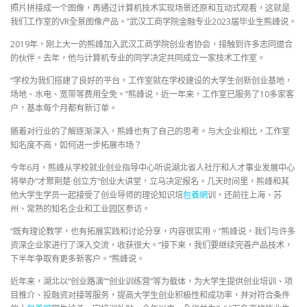
照片拼接成一个图像，再通过计算机技术实现场景还原和互动式观看，这就是
我们工作室的VR全景图像产品。”武汉工商学院金融专业2023届毕业生熊峰说。
2019年，刚上大一的熊峰加入武汉工商学院创业者协会，接触到许多志同道合
的伙伴。去年，他与计算机专业的同学决定共同成立一家技术工作室。
“学校为我们搭建了良好的平台。工作室就在学校建设的大学生创新创业基地，
场地、水电、宽带等费用全免。”熊峰说，近一年来，工作室已服务了10多家客
户，基本每个月都有新订单。
随着对行业的了解逐渐深入，熊峰也有了自己的思考。与大企业相比，工作室
知名度不高，如何进一步拓展市场？
今年6月，熊峰从学校就业创业指导中心听说湖北省人社厅和人才事业发展中心
将举办“才聚荆楚·创立方”创业大讲堂，立马决定报名。几天时间里，熊峰和其
他大学生学员一起接受了创业导师的理论知识培
包養網
训，还前往上海、苏
州、常熟的知名企业和工业园区参访。
“既有理论教学，也有拓展实践和讨论分享，内容很实用。”熊峰说，我们与许多
资深企业家进行了深入交流，收获很大。“接下来，我们要继续完善产品技术，
下半年争取有更多新客户。”熊峰说。
近年来，湖北以“创业路演”“创业训练营”等为载体，为大学生提供创业培训、项
目推介、投融资对接等服务，提高大学生创业积极性和成功率，并对符合条件