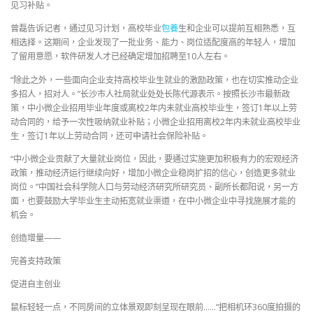
见习补贴。
曾磊告诉记者，通过见习计划，高校毕业
包養
生和企业可以提前互相熟悉，互
相选择。这期间，企业发现了一批业务、能力、岗位适配度高的年轻人，增加
了留用意愿，软件研发人才已经确定增加招聘至10人左右。
“除此之外，一些面向企业支持高校毕业生就业的激励政策，也在切实推动企业
多招人，招对人。”长沙市人社局就业处处长陈代源表示。按照长沙市最新政
策，中小微企业招用毕业年度或离校2年内未就业高校毕业生，签订1年以上劳
动合同的，给予一次性吸纳就业补贴；小微企业招用离校2年内未就业高校毕业
生，签订1年以上劳动合同，还可申请社会保险补贴。
“中小微企业贡献了大量就业岗位，因此，要通过实施更加积极有力的宏观经济
政策，推动经济运行继续向好，增加小微企业稳岗扩招的信心，创造更多就业
岗位。”中国社会科学院人口与劳动经济研究所研究员、副所长都阳说，另一方
面，也要鼓励大学毕业生主动拓宽就业渠道，在中小微企业中寻找施展才能的
机会。
创造增量——
完善支持政策
促进自主创业
鼠标轻轻一点，不同房间的立体景观即刻呈现在眼前……“把相机环360度拍摄的