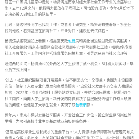
辖区一户困境儿童家中走访。杨贤涛是南京财经大学社会工作专业的应届毕业
生。去年12月之前，他将精力都放在了考研上，可惜没有成功，今年4月份才下
定决心投入到找工作的队伍里。
此时，身边很多同学已找到工作，或者考上研究生，杨贤涛有些着急。系主任
找到他说，看到基层在招聘社工，专业对口，建议他去试试看。
杨贤涛从招聘通知上看到，栖霞区民政
包養
局和尧化街道通过政府购买服务，
引入社会组织“南京市栖霞区启蒙社区发展中心”运营街道社工站，招聘3名专职
社工开展服务。工作内容包括精准服务困境儿童、引导居民参与社区治理等。
通过两轮面试，杨贤涛和另外两名大学生获得了就业机会，6月初入职实习，毕
业后正式上岗。
“过去，社工组织围绕项目开展服务，做不到常态化、全覆盖，也因为未设固定
岗位，限制了人员专业化发展和高质量服务。”启蒙社区发展中心负责人岳耀蒙
坦言，2022年，尧化街道社工服务站成立运营，并结合居民需求，挖掘出3个
社工岗位，面向大学生招聘。新开发的岗位解决了基层服务治理工作缺人缺技
能的问题，也促进了大学生就业，实现了双
包養網
赢。
近年来，南京市通过发展社区服务、开发社会工作岗位、设立就业见习岗位等
举措，为吸引高校毕业生到基层就业积极创造条件。
“基层是高校毕业生成长成才的重要平台。”人力资源社会保障部流动管理司有关
负责人介绍，多年来，有关部门结合实际，组织实施了“三支一扶”计划、教师特