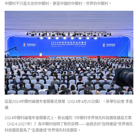
中關村不只是北京的中關村，更是中國的中關村，世界的中關村。
這是2024中關村論壇年會開幕式現場（2024年4月25日攝）。新華社記者 李鑫
攝
2024中關村論壇年會開幕式上，新出爐的《中關村世界領先科技園區建設方案
（2024-2027年）》為中關村指明了新的目標——由過去的“加快建設”世界領先
科技園區變為了“全面建成”世界領先科技園區。