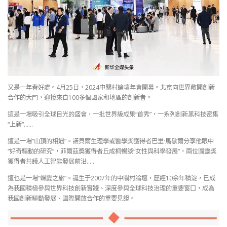
又是一年春好處。4月25日，2024中關村論壇年會開幕。北京向世界敞開創新
合作的大門，迎接來自100多個國家和地區的創新者。
這是一場吸引全球目光的盛會，一批世界級成果“首秀”，一系列創新黑科技密集
“上新”……
這是一場“山頂的相遇”。諾貝爾生理學或醫學獎獲得者巴里·馬歇爾分享他眼中
“好奇驅動的研究”，菲爾茲獎獲得者丘成桐暢談“女性與科學發展”，兩位圖靈獎
獲得者共議人工智能發展前沿……
這也是一場“蝶變之旅”。誕生于2007年的中關村論壇，歷經10余年積淀，已成
為我國積極參與世界科技創新實踐、深度參與全球科技治理的重要窗口，成為
我國創新驅動發展、國際開放合作的重要見證。