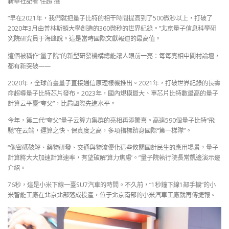
新華社記者 任超 攝
“早在2021年，我們就把量子比特的相干時間提高到了500微秒以上，打破了
2020年3月由普林斯頓大學創造的360微秒的世界紀錄。”北京量子信息科學研
究院研究員于海峰說。這是當時國際文獻報道的最高值。
這個被稱作“量子院”的新型研發機構總能讓人眼前一亮：每每亮相中關村論壇，
都有新突破——
2020年，全球首臺量子直接通信原理樣機推出。2021年，打破世界紀錄的長壽
命超導量子比特芯片發布。2023年，國內規模最大、單芯片比特數最高的量子
計算云平臺“夸父”，比肩國際先進水平。
今年，第二代“夸父”量子云算力集群的亮相再添驚喜。高達590個量子比特“飛
馳”在云端，運算之快、保真度之高，多項指標躋身國際“第一梯隊”。
“像密碼破解、藥物研發、交通與物流優化這些攸關國計民生的應用場景，量子
計算將大大加速計算速率，有望破解‘算力焦慮’。”量子院執行院長常凱邊演示邊
介紹。
76秒，這是小米下線一臺SU7汽車的時間。不久前，“1秒鐘下線1部手機”的小
米智能工廠在北京北部落成投產，位于北京南部的小米汽車工廠就再傳捷報。