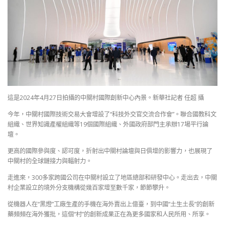
這是2024年4月27日拍攝的中關村國際創新中心內景。新華社記者 任超 攝
今年，中關村國際技術交易大會增設了“科技外交官交流合作會”。聯合國教科文
組織、世界知識產權組織等19個國際組織、外國政府部門主承辦17場平行論
壇。
更高的國際參與度、認可度，折射出中關村論壇與日俱增的影響力，也展現了
中關村的全球鏈接力與輻射力。
走進來，300多家跨國公司在中關村設立了地區總部和研發中心。走出去，中關
村企業設立的境外分支機構從幾百家增至數千家，節節攀升。
從機器人在“黑燈”工廠生產的手機在海外賣出上億臺，到中國“土生土長”的創新
藥頻頻在海外獲批，這個“村”的創新成果正在為更多國家和人民所用、所享。