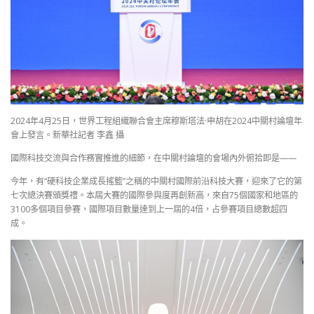
2024年4月25日，世界工程組織聯合會主席穆斯塔法·申胡在2024中關村論壇年
會上發言。新華社記者 李鑫 攝
國際科技交流與合作務實推進的細節，在中關村論壇的會場內外俯拾即是——
今年，有“硬科技企業成長搖籃”之稱的中關村國際前沿科技大賽，迎來了它的第
七次總決賽頒獎禮。本屆大賽的國際參與度再創新高，來自75個國家和地區的
3100多個項目參賽，國際項目數量達到上一屆的4倍，占參賽項目總數超四
成。