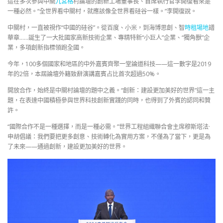
這在多次參與中關
九宮格
村論壇的創新工場董事長、首席執行官李開復看來是
一種必然。“全世界看中關村，就應該像全世界看硅谷一樣。”李開復說。
中關村，一直被視作“中國的硅谷”。從百度、小米，到海博思創、智
時租場地
譜
華章……誕生了一大批國家高新技術企業、專精特新“小巨人”企業、“獨角獸”企
業，多項創新指標領跑全國。
今年，100多個國家和地區的中外嘉賓齊聚一堂論道科技——這一數字是2019
年的2倍，本屆論壇外籍致辭演講嘉賓占比首次超過50%。
開放合作，始終是中關村論壇的題中之義。“創新：建設更加美好的世界”這一主
題，在表達中國積極參與世界科技創新實踐的同時，也得到了外賓的認同和贊
許。
“國際合作不是一種選擇，而是一種必需。”世界工程組織聯合會主席穆斯塔法·
申胡倡議：我們要把更多創意、技術轉化為實用方案，不僅為了當下，更是為
了未來——通過創新，建設更加美好的世界。