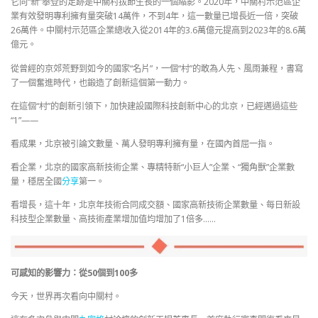
它向“新”攀登的足跡是中關村拔節生長的一個縮影。2020年，中關村示范區企
業有效發明專利擁有量突破14萬件，不到4年，這一數量已增長近一倍，突破
26萬件。中關村示范區企業總收入從2014年的3.6萬億元提高到2023年的8.6萬
億元。
從曾經的京郊荒野到如今的國家“名片”，一個“村”的敢為人先、風雨兼程，書寫
了一個奮進時代，也鍛造了創新這個第一動力。
在這個“村”的創新引領下，加快建設國際科技創新中心的北京，已經邁過這些
“1”——
看成果，北京被引論文數量、萬人發明專利擁有量，在國內首屈一指。
看企業，北京的國家高新技術企業、專精特新“小巨人”企業、“獨角獸”企業數
量，穩居全國
分享
第一。
看增長，這十年，北京年技術合同成交額、國家高新技術企業數量、每日新設
科技型企業數量、高技術產業增加值均增加了1倍多……
可感知的影響力：從50個到100多
今天，世界再次看向中關村。