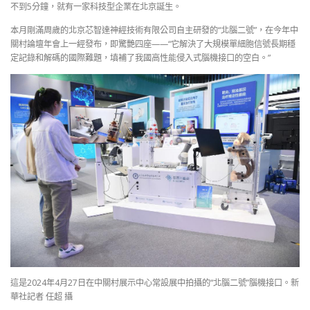
不到5分鐘，就有一家科技型企業在北京誕生。
本月剛滿周歲的北京芯智達神經技術有限公司自主研發的“北腦二號”，在今年中
關村論壇年會上一經發布，即驚艷四座——“它解決了大規模單細胞信號長期穩
定記錄和解碼的國際難題，填補了我國高性能侵入式腦機接口的空白。”
這是2024年4月27日在中關村展示中心常設展中拍攝的“北腦二號”腦機接口。新
華社記者 任超 攝