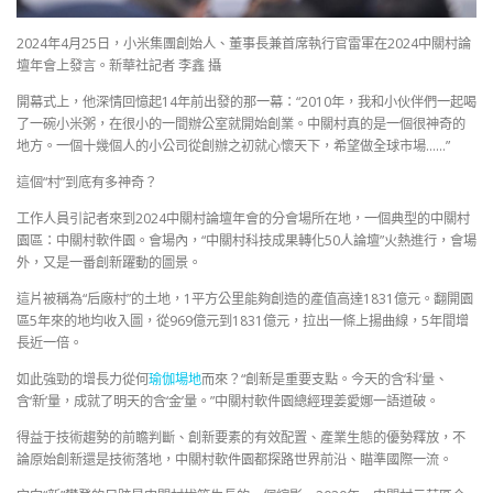
2024年4月25日，小米集團創始人、董事長兼首席執行官雷軍在2024中關村論
壇年會上發言。新華社記者 李鑫 攝
開幕式上，他深情回憶起14年前出發的那一幕：“2010年，我和小伙伴們一起喝
了一碗小米粥，在很小的一間辦公室就開始創業。中關村真的是一個很神奇的
地方。一個十幾個人的小公司從創辦之初就心懷天下，希望做全球市場……”
這個“村”到底有多神奇？
工作人員引記者來到2024中關村論壇年會的分會場所在地，一個典型的中關村
園區：中關村軟件園。會場內，“中關村科技成果轉化50人論壇”火熱進行，會場
外，又是一番創新躍動的圖景。
這片被稱為“后廠村”的土地，1平方公里能夠創造的產值高達1831億元。翻開園
區5年來的地均收入圖，從969億元到1831億元，拉出一條上揚曲線，5年間增
長近一倍。
如此強勁的增長力從何
瑜伽場地
而來？“創新是重要支點。今天的含‘科’量、
含‘新’量，成就了明天的含‘金’量。”中關村軟件園總經理姜愛娜一語道破。
得益于技術趨勢的前瞻判斷、創新要素的有效配置、產業生態的優勢釋放，不
論原始創新還是技術落地，中關村軟件園都探路世界前沿、瞄準國際一流。