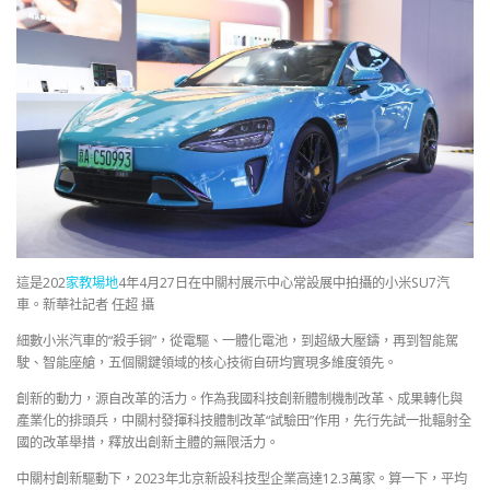
這是202
家教場地
4年4月27日在中關村展示中心常設展中拍攝的小米SU7汽
車。新華社記者 任超 攝
細數小米汽車的“殺手锏”，從電驅、一體化電池，到超級大壓鑄，再到智能駕
駛、智能座艙，五個關鍵領域的核心技術自研均實現多維度領先。
創新的動力，源自改革的活力。作為我國科技創新體制機制改革、成果轉化與
產業化的排頭兵，中關村發揮科技體制改革“試驗田”作用，先行先試一批輻射全
國的改革舉措，釋放出創新主體的無限活力。
中關村創新驅動下，2023年北京新設科技型企業高達12.3萬家。算一下，平均