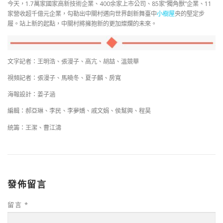
今天，1.7萬家國家高新技術企業、400余家上市公司、85家“獨角獸”企業、11
家營收超千億元企業，勾勒出中關村邁向世界創新舞臺中
小樹屋
央的堅定步
履。站上新的起點，中關村將擁抱新的更加燦爛的未來。
文字記者：王明浩、張漫子、高亢、胡喆、溫競華
視頻記者：張漫子、馬曉冬、夏子麟、房寬
海報設計：姜子涵
編輯：郝亞琳、李民、李夢嬌、戚文娟、侯幫興、程昊
統籌：王潔、曹江濤
發佈留言
留言
*