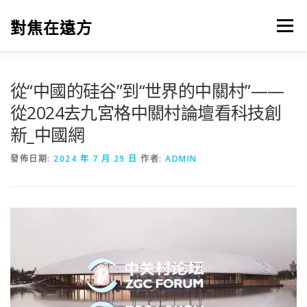
跳
至
對焦在遠方
選單
主
要
內
容
從“中國的硅谷”到“世界的中關村”——
從2024去九宮格中關村論壇看科技創
新_中國網
發佈日期:
2024 年 7 月 29 日
作者:
ADMIN