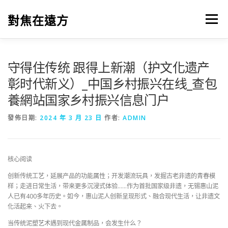
跳
至
對焦在遠方
選單
主
要
內
容
守得住传统 跟得上新潮（护文化遗产
彰时代新义）_中国乡村振兴在线_查包
養網站国家乡村振兴信息门户
發佈日期:
2024 年 3 月 23 日
作者:
ADMIN
核心阅读
创新传统工艺，延展产品的功能属性；开发潮流玩具，发掘古老非遗的青春模
样；走进日常生活，带来更多沉浸式体验……作为首批国家级非遗，无锡惠山泥
人已有400多年历史。如今，惠山泥人创新呈现形式、融合现代生活，让非遗文
化活起来、火下去。
当传统泥塑艺术遇到现代金属制品，会发生什么？