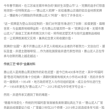
今年春节期间，在江苏省无锡市举办的“美好生活登山节”上，完赛的选手们惊喜
地领到一份特殊奖品——“惠山泥人奖牌”。彩绘着惠山古镇的铝合金材质奖牌
上，镶嵌有小巧精致的传统惠山泥人“阿喜”，吸引了许多目光。
“这一奖牌是为登山活动定制的，我们对‘阿喜’形象进行了创新：脸蛋更圆、眉眼
含笑，与金属质地相得益彰，也与惠山古镇浑然一体。”奖牌设计者、无锡市惠
山泥人厂高级工艺美术师周汉庆介绍，将传统泥塑艺术与现代金属制品相结
合，让奖牌既美观又实用，兼具纪念意义和收藏价值。
奖牌的“出圈”，离不开惠山泥人手艺人和相关从业者的不断努力。文创台灯、潮
玩盲盒、非遗主题咖啡馆……作为首批国家级非遗代表性项目，惠山泥人正在传
承与创新的路上越走越远。
传统工艺“牵手”金属材料
惠山泥人是用惠山黑泥制作的彩色泥塑，距今已有400多年历史，其中“阿福阿
喜”憨态可掬的形象十分经典。清朝时期曾有相关大小作坊40多家，而后许多作
坊一度倒闭。1954年，地方政府将艺人与作坊组织起来，成立合作社进行生
产，1958年更名为“惠山泥人厂”，2012年成为中华老字号企业。
然而，非遗传承又遇到了新的难题。
“随着市场变化，传统的‘阿福阿喜’渐渐被各类新潮玩具比下去。”惠山泥人厂常
务副总经理夏征介绍，厂里最少时仅20个师傅，2019年之前连续多年亏损，陷