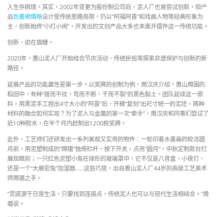
入生存困境。其实，2002年变更为股份制公司后，泥人厂也曾尝试创新，但产
品
包養網價格
设计受传统思路局限，仍以“阿福阿喜”和戏曲人物等经典形象为
主，创新始终“小打小闹”，开发出的文创产品大多也未离开摆件这一传统功能。
创新，迫在眉睫。
2020年，惠山泥人厂开始结合节庆活动、传统民俗等探索非遗保护与创新的新
路径。
延展产品的功能属性是第一步。以奖牌的创制为例，周汉庆介绍，惠山周围的
稻田中，有种“搓而不纹，弯而不断，干而不裂”的黑色黏土。团队延续这一原
料，用黑泥手工捏出4寸大小的“阿喜”后，开模“复刻”出尺寸统一的泥坯。两种
材料的融合如何实现？为了泥人与金属的第一次“牵手”，周汉庆和同事们尝试了
近10种胶水，在半个月内赶制出1200枚奖牌。
此外，工艺师们还研发出一系列美观又实用的物件：一轮印着水墨画的皎洁圆
月前，用泥塑制成的“嫦娥”独倚栏杆，按下开关，点亮“圆月”，中秋定制款台灯
展现眼前；一只红色泥塑小兔在球形的玻璃罩中，它不仅是八音盒、小夜灯，
还是一个“大展宏兔”加湿器……这些巧思，出自惠山泥人厂44岁的高级工艺美术
师周璐之手。
“灵感源于日常生活，只要找到连接点，传统泥人也可以与现代生活相结合。”周
璐说。