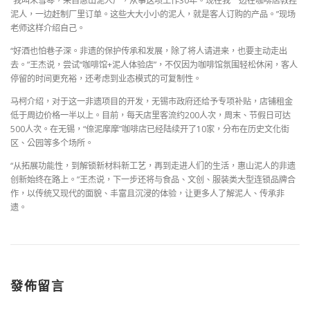
“我叫朱雪琴，来自惠山泥人厂，从事这项工作30年。现在我一边在咖啡店教捏
泥人，一边赶制厂里订单。这些大大小小的泥人，就是客人订购的产品。”现场
老师这样介绍自己。
“好酒也怕巷子深。非遗的保护传承和发展，除了将人请进来，也要主动走出
去。”王杰说，尝试“咖啡馆+泥人体验店”，不仅因为咖啡馆氛围轻松休闲，客人
停留的时间更充裕，还考虑到业态模式的可复制性。
马柯介绍，对于这一非遗项目的开发，无锡市政府还给予专项补贴，店铺租金
低于周边价格一半以上。目前，每天店里客流约200人次，周末、节假日可达
500人次。在无锡，“倷泥摩摩”咖啡店已经陆续开了10家，分布在历史文化街
区、公园等多个场所。
“从拓展功能性，到解锁新材料新工艺，再到走进人们的生活，惠山泥人的非遗
创新始终在路上。”王杰说，下一步还将与食品、文创、服装类大型连锁品牌合
作，以传统又现代的面貌、丰富且沉浸的体验，让更多人了解泥人、传承非
遗。
發佈留言