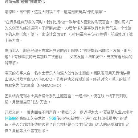
时尚元素“碰撞”非遗文化
嘟嘟脸、背带裤，这是大阿福？不，这是潮流玩具“倷泥摩摩”。
“在传承经典形象的同时，我们也想做一款年轻人喜爱的潮玩盲盒。”惠山泥人厂
的文创团队经过调研，了解到90后、00后年轻人更喜欢具有时尚气息、个性鲜
明的人物形象，便与一家设计公司合作，对“阿福阿喜”进行挖掘，前后修改了数
十版方案。
惠山泥人厂副总经理王杰拿出当时的设计图纸：“最终提取出圆脸、发髻、肚兜
这3个有辨识度的元素加以二次创新——女孩发髻上增加发带、男孩穿着时尚的
背带裤。
潮玩的名字来自一名本土音乐人为泥人创作的主题曲，团队发现用无锡话讲惠
山泥人时发音像NANIMOMO，节奏轻快又有潮流感。经过讨论，潮玩的新形
象取名为倷泥摩摩（NANIMOMO）。
团队结合无锡本土美食设计系列主题盲盒，一经推出，便在线上线下受到欢
迎，月销量最高时达1万盒。
开发文创，一度也面临不同声音。“我担心这一步迈得太大。”夏征是从业30多年
包養網
的高级工艺美术师，
包養
使用PVC新材料、进行3D打印批量生产的潮
玩，是否会超越传统的边界？迎合市场是否会“拉低”惠山泥人的品质和文化定
位？夏征等从业者在思考。