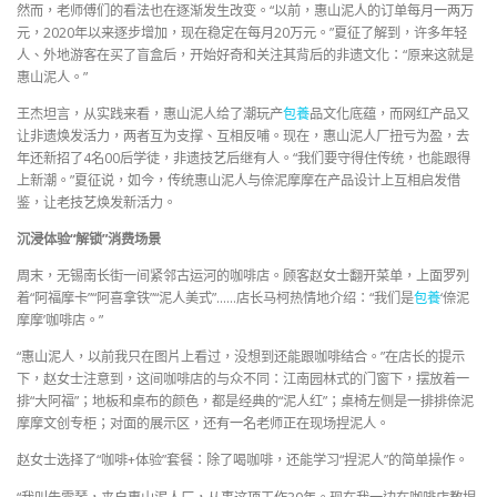
然而，老师傅们的看法也在逐渐发生改变。“以前，惠山泥人的订单每月一两万
元，2020年以来逐步增加，现在稳定在每月20万元。”夏征了解到，许多年轻
人、外地游客在买了盲盒后，开始好奇和关注其背后的非遗文化：“原来这就是
惠山泥人。”
王杰坦言，从实践来看，惠山泥人给了潮玩产
包養
品文化底蕴，而网红产品又
让非遗焕发活力，两者互为支撑、互相反哺。现在，惠山泥人厂扭亏为盈，去
年还新招了4名00后学徒，非遗技艺后继有人。“我们要守得住传统，也能跟得
上新潮。”夏征说，如今，传统惠山泥人与倷泥摩摩在产品设计上互相启发借
鉴，让老技艺焕发新活力。
沉浸体验“解锁”消费场景
周末，无锡南长街一间紧邻古运河的咖啡店。顾客赵女士翻开菜单，上面罗列
着“阿福摩卡”“阿喜拿铁”“泥人美式”……店长马柯热情地介绍：“我们是
包養
‘倷泥
摩摩’咖啡店。”
“惠山泥人，以前我只在图片上看过，没想到还能跟咖啡结合。”在店长的提示
下，赵女士注意到，这间咖啡店的与众不同：江南园林式的门窗下，摆放着一
排“大阿福”；地板和桌布的颜色，都是经典的“泥人红”；桌椅左侧是一排排倷泥
摩摩文创专柜；对面的展示区，还有一名老师正在现场捏泥人。
赵女士选择了“咖啡+体验”套餐：除了喝咖啡，还能学习“捏泥人”的简单操作。