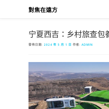
跳
至
對焦在遠方
主
要
內
容
宁夏西吉：乡村旅查包
發佈日期:
2024 年 5 月 1 日
作者:
ADMIN