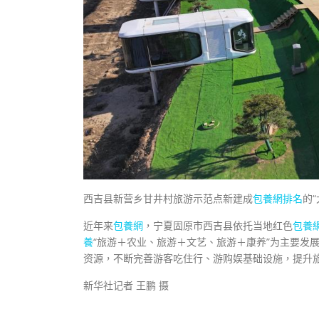
西吉县新营乡甘井村旅游示范点新建成
包養網排名
的
近年来
包養網
，宁夏固原市西吉县依托当地红色
包養
養
“旅游＋农业、旅游＋文艺、旅游＋康养”为主要发
资源，不断完善游客吃住行、游购娱基础设施，提升
新华社记者 王鹏 摄