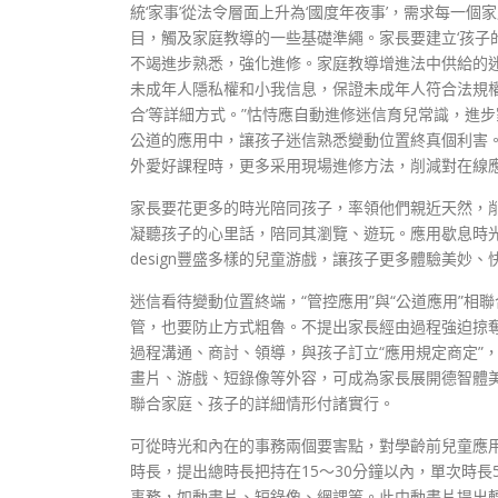
統‘家事’從法令層面上升為‘國度年夜事’，需求每一
目，觸及家庭教導的一些基礎準繩。家長要建立‘孩子
不竭進步熟悉，強化進修。家庭教導增進法中供給的迷
未成年人隱私權和小我信息，保證未成年人符合法規權益
合’等詳細方式。”怙恃應自動進修迷信育兒常識，進
公道的應用中，讓孩子迷信熟悉變動位置終真個利害
外愛好課程時，更多采用現場進修方法，削減對在線
家長要花更多的時光陪同孩子，率領他們親近天然，
凝聽孩子的心里話，陪同其瀏覽、遊玩。應用歇息時
design豐盛多樣的兒童游戲，讓孩子更多體驗美
迷信看待變動位置終端，“管控應用”與“公道應用”
管，也要防止方式粗魯。不提出家長經由過程強迫掠
過程溝通、商討、領導，與孩子訂立“應用規定商定”
畫片、游戲、短錄像等外容，可成為家長展開德智體
聯合家庭、孩子的詳細情形付諸實行。
可從時光和內在的事務兩個要害點，對學齡前兒童應
時長，提出總時長把持在15～30分鐘以內，單次時
事務，如動畫片、短錄像、網課等。此中動畫片提出