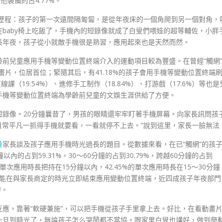
他裝備的占4.77%。
過歷程：孩子的第一次遠間隔匍匐，是從年夜床的一個角爬到另一個對角，
baby椅上吃飯了，手機內的短錄像就成了白叟們喂娃的超等輔佐，小胖
長年夜，孩子從小就敵手機很是熟習，應用起來也是天然而然。
前兒童應用手機等變動位置終端介入的運動項目較為豐盛。在曾經“觸網
動畫片，位居首位；緊隨其后，有41.18%的孩子會用手機等變動位置終端
課（19.54%）、進修手工制作（18.84%）、打游戲（17.6%）等也是
手機等變動位置終端為學齡前兒童的文娛生涯供給了方便。
錄像。20分鐘曩昔了，男孩的眼睛還牢牢盯著手機屏幕。向家長訊問孩
日常平凡一抓得手機就要看，一看就停不上去。”說到這里，家長一臉無法
養
家長談及孩子應用手機時光過長的題目。從數據來看，在已“觸網”的孩
的占到59.31%，30～60分鐘的占到30.79%，跨越60分鐘的占到
子單次應用時長把持在15分鐘以內，42.45%的單次應用時長在15～30分鐘
孩子能在與家長商定的時光立即結束應用變動位置終端，近四成孩子年夜部門
辦。
應，靠著“軟硬兼施”，可以把手機從孩子手里拿上去。好比，在看動畫
一旦到時光了，無論孩子怎么哭鬧都不當協。跟家里白叟也講好，做到舉