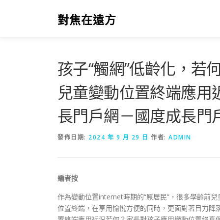
跳
至
對焦在遠方
主
要
內
容
孩子“觸網”低齡化，若
兒童變動位置終端應用近
長門戶網－國度成長門
發佈日期:
2024 年 9 月 29 日
作者:
ADMIN
編者按
作為變動位置internet時期的“原居民”，很多學
位置終端，在享用愉悅方便的同時，更面對著目力降
置終端應用近況若何？家長對孩子應用變動位置終真個