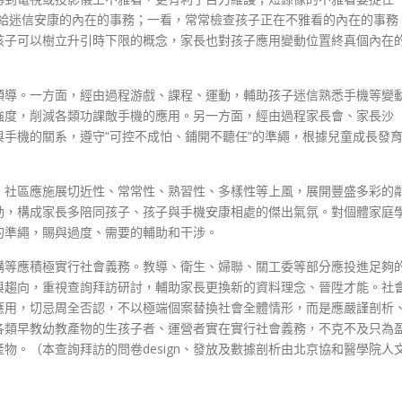
供給迷信安康的內在的事務；一看，常常檢查孩子正在不雅看的內在的事務
孩子可以樹立升引時下限的概念，家長也對孩子應用變動位置終真個內在
領導。一方面，經由過程游戲、課程、運動，輔助孩子迷信熟悉手機等變
強度，削減各類功課敵手機的應用。另一方面，經由過程家長會、家長沙
手機的關系，遵守“可控不成怕、鋪開不聽任”的準繩，根據兒童成長發
。社區應施展切近性、常常性、熟習性、多樣性等上風，展開豐盛多彩的
動，構成家長多陪同孩子、孩子與手機安康相處的傑出氣氛。對個體家庭
的準繩，賜與過度、需要的輔助和干涉。
構等應積極實行社會義務。教導、衛生、婦聯、關工委等部分應投進足夠
與趨向，重視查詢拜訪研討，輔助家長更換新的資料理念、晉陞才能。社
應用，切忌周全否認，不以極端個案替換社會全體情形，而是應嚴謹剖析
各類早教幼教產物的生孩子者、運營者實在實行社會義務，不克不及只為
物。（本查詢拜訪的問卷design、發放及數據剖析由北京協和醫學院人