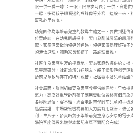
限一供一看一聽”：一限，限單次時長；一供，自動
一聽，多聽孩子聊看過的短錄像等外容。這般一來，
事務心里有底。
幼兒園作為學齡前兒童的教導主體之一，要做到迷信
位置終端。在幼兒園講授中，要自發削減屏幕的應用
龍、家長個案徵詢領導等道路，領導家優點理好孩子與
的迷信道理，輔助家長和孩子一路處理困難。
社區作為家庭生涯的棲息地，要為家庭教導供給支撐
里專題研討、社群論壇分送朋友、親子情形游戲等運
齡前兒童教導存在的特別艱苦，社區要本著兒童維護
社會層面，群團組織要為家庭教導供給保證，早教機
氣力，高度器重學齡前孩子應用變動位置終真個景象
各界應迷信、客不雅、周全地對待學齡前兒童的手機
迷信論證。市場監管機構要加大力度有用監管，催促
利，生孩子、發賣晦氣于學齡前兒童身心安康的電子產
學院客座傳授朱煦與本報記者唐芊爾配合完成）