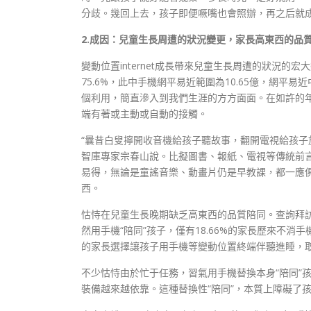
分歧。幾回上去，孩子即便噘嘴也會照辦，再之后就
2.成因：兒童生長周遭的狀況變更，家長高東西的品
變動位置internet成長帶來兒童生長周遭的狀況的宏大
75.6%，此中手機網平易近範圍為10.65億，網平易近
個利用，簡直滲入到我們生涯的方方面面。在如許的
端有著或主動或自動的接觸。
“曩昔白叟擰開收音機給孩子聽故事，翻開電視給孩子
智庫專家宗春山說。比擬圖書、報紙、電視等傳統前
易得，無論是童謠音樂、動畫片仍是早教課，都一應
西。
怙恃在兒童生長晚期缺乏高東西的品質陪同。查詢拜訪顯示
然用手機“陪同”孩子，僅有18.66%的家長歷來不消
的家長選擇讓孩子用手機等變動位置終端伴聽進睡，
不少怙恃由於忙于任務，習氣用手機替換本身“陪同”
裝備越來越依靠。這種替換性“陪同”，本質上障礙了