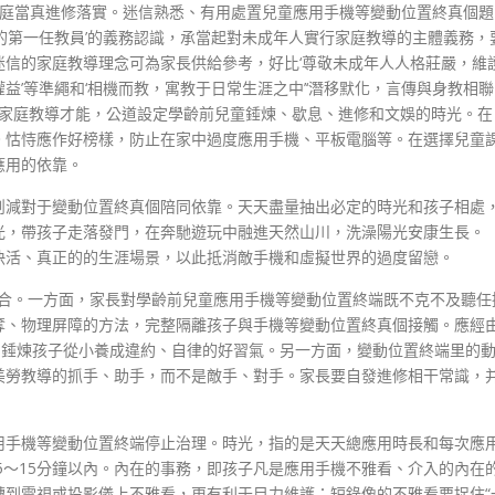
個家庭當真進修落實。迷信熟悉、有用處置兒童應用手機等變動位置終真個題
的第一任教員’的義務認識，承當起對未成年人實行家庭教導的主體義務，
信的家庭教導理念可為家長供給參考，好比‘尊敬未成年人人格莊嚴，維
’等準繩和‘相機而教，寓教于日常生涯之中’‘潛移默化，言傳與身教相聯
步家庭教導才能，公道設定學齡前兒童錘煉、歇息、進修和文娛的時光。在
。怙恃應作好榜樣，防止在家中過度應用手機、平板電腦等。在選擇兒童
應用的依靠。
削減對于變動位置終真個陪同依靠。天天盡量抽出必定的時光和孩子相處
光，帶孩子走落發門，在奔馳遊玩中融進天然山川，洗澡陽光安康生長。
妙、快活、真正的的生涯場景，以此抵消敵手機和虛擬世界的過度留戀。
相聯合。一方面，家長對學齡前兒童應用手機等變動位置終端既不克不及聽任
奪、物理屏障的方法，完整隔離孩子與手機等變動位置終真個接觸。應經
，錘煉孩子從小養成違約、自律的好習氣。另一方面，變動位置終端里的
美勞教導的抓手、助手，而不是敵手、對手。家長要自發進修相干常識，
用手機等變動位置終端停止治理。時光，指的是天天總應用時長和每次應
長5～15分鐘以內。內在的事務，即孩子凡是應用手機不雅看、介入的內在
轉到電視或投影儀上不雅看，更有利于目力維護；短錄像的不雅看要捉住“