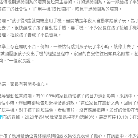
對怙恃晚期迷戀關系的培育長短常主要的。好的迷戀關系，第一能給孩子平
孩子的社會性。”而用手機“取代陪同”，晦氣于迷戀關系的培育。
理。“孩子從3歲就開端應用手機。最開端是年夜人自動拿給孩子玩，為
上去了，很快釀成了孩子自動找手機、要手機。”不少家長在孩子接觸手機
治理，招致孩子養成了不良習氣。
標準上存在顯明不合。例如，一些怙恃感到孩子玩了半小時，該停上去了
恃試圖壓服孩子交出手機的經過歷程中，家里的白叟往往出頭具名阻擋，
夠。”一位家長說。
終端，家長有著諸多擔心。
等變動位置終端，有91.09%的家長煩惱孩子的目力遭到影響。采訪中，
兩個小時，體檢時卻原告知近視儲蓄消散。”這位家長在震動之余，回憶了
子玩手機，對于孩子刷短錄像、看動畫片，沒有嚴厲把持。如許的情形在
網
布的數據，2020年各地6歲兒童遠視率均跨越9%，最高可達19.1%；在
長對于孩子應用變動位置終端能夠招致收集依靠表現了擔心。在訪談中，不少