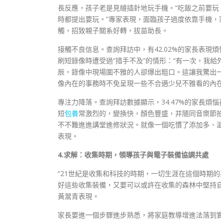
長反應，孩子老是見縫插針地玩手機。“吃飯之前要
時都提出要玩。”專家表現，面臨孩子過度依靠手機
觸，招致親子關系好轉，拔苗助長。
接觸不良信息。查詢拜訪中，有42.02%的家長表
刷短錄像時遭受過“措手不及”的情形：“有一次，我
辰，錄像中現場圍不雅的人卻爆出粗口。這讓我驚出
像內在的事務時不免呈現一些不合適少兒不雅看的內
專注力降落。查詢拜訪數據顯示，34.47%的家長煩
短
包養
常激烈的，變換快，顏色豐盛，并隨同音樂節
不不難進進講堂進修狀況。就像一個吃慣了添加多、
表現。
4.求解：收集時期，領導孩子與電子裝備協調共處
“21世紀是收集和科技的時期，一切生涯在這個時期
好這些收集裝備，又要可以或許在收集的森林中堅持
黃翯青表現。
家長要進一個步驟進步熟悉，將家庭教導增進法落到