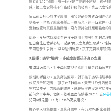
宗春山說：“國際上有一個很是主要的不雅點：孩子
感，第二會安慰孩子年夜腦神經的發育，第三也會培育
家庭成員缺少對孩子應用手機等變動位置終真個迷信治
哄孩子，也為了給家長騰出一些時光，這一玩就停不
變動位置終真個最後階段，沒有保持做好應用強度的
此外，良多怙恃和晚輩在孩子應用手機等行動的治理
但白叟往往愛孫心切，感到“再玩會兒也沒關系”。怙
至兩邊發生爭持。“常常這個時辰，孩子更要執意玩個
3.困擾：過早“觸網”，多維度影響孩子身心安康
查詢拜訪顯示，對于學齡前兒童應用手機等變動位置
煩惱影響目力。查詢拜訪顯示，對于孩子過早接觸手機
位家長告知記者：“孩子此刻4歲半，天天往戶外活動
夠招致孩子目力降落的緣由，就是家里白叟常常給孩
齡前兒童中并非個例。依據國度衛健委2021年公
包養
兒園6歲兒童中，有1.5%為高度遠視。
擔心墮入收集依靠。查詢拜訪中，有62.09%的家