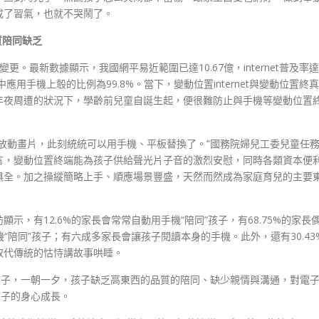
成了習氣，也就不哭鬧了。
質陪同缺乏
變更。最新數據顯示，我國網平易近範圍已達10.67億，internet普及率達
中應用手機上彀的比例為99.8%。當下，變動位置internet與變動位置終真
年夜周遭的狀況下，學齡前兒童自誕生起，便很難防止與手機等變動位置
放動畫片，此刻統統可以用手機、平板替換了。”國務院婦兒工委兒童任
言，變動位置終端能為孩子供給聲光片子音的激烈安慰，同時各類資本便
俱全。加之操縱簡略上手、順應場景豐盛，天然而然成為家庭育兒的主要
，有12.6%的家長會常常自動用手機“陪同”孩子，有68.75%的家長
手機“陪同”孩子；有六成多家長會讓孩子閱讀本身的手機。此外，還有30.43
取代傳統的怙恃講故事哄睡。
孩子，一朝一夕，孩子缺乏高東西的品質的陪同、缺少親情與溝通，對電
孩子的身心成長。