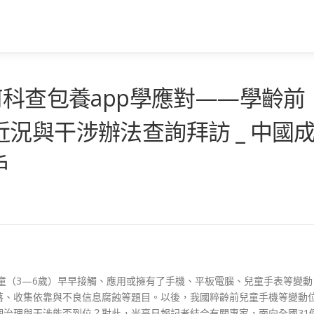
何科查包養app學應對——學齡前
況與干涉辦法查詢拜訪 _ 中國
戶
齡前兒童（3—6歲）早早接觸、應用或擁有了手機、平板電腦、兒童手表等變動
落、收集依靠與不良信息腐蝕等題目。以後，我國粹齡前兒童手機等變動
治理與干涉能否到位？對此，光亮日報記者結合有關專家，面向全國31