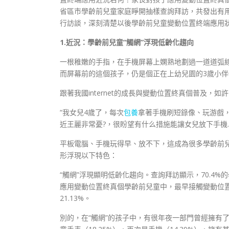
省區市學齡前兒童家庭睜開抽樣查詢拜訪，共發出有用
行訪談，深刻清楚以後學齡前兒童變動位置終端應用
1.近況：學齡前兒童“觸網”浮現低齡化趨向
一根稚嫩的手指，在手機屏幕上嫻熟地劃過一道道弧
而屏幕前的這個孩子，仍是個正在上幼兒園的3歲小伴
跟著我國internet的成長與變動位置終真個普及
“我女兒4歲了，每次
包養
拿著手機刷短錄像、玩游戲，
近王麗非常憂?，很盼望有什么措施能讓女兒放下手機
平板電腦、手機玩得早、放不下，這成為很多學齡前
形浮現以下特色：
“觸網”浮現顯明低齡化趨向。查詢拜訪顯示，70.4
應用變動位置終真個學齡前兒童中，最早接觸變動位置終
21.13%。
別的，在“觸網”的孩子中，有很年夜一部門曾經擁有了