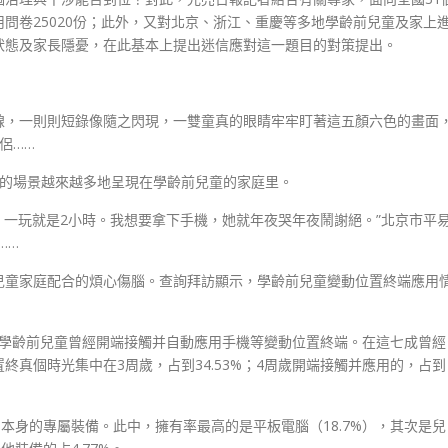
問卷25020份；此外，又對北京、浙江、重慶等多地學齡前兒童及家上
狀態及家長隱憂，在此基本上提出迷信應對這一題目的對策提出。
線，一則則短錄像隨之閃現，一雙童真的眼睛牢牢盯著這五顏六色的畫面
侶……
，如許的場景越來越多地呈現在學齡前兒童的家庭里。
一玩就是2小時。我想要拿下手機，她就年夜哭年夜鬧謝絕。”北京市平
……
兒童家庭配合的煩心傷腦。查詢拜訪顯示，學齡前兒童變動位置終端應用
%的學齡前兒童曾經開端接觸并自動應用手機等變動位置終端。在這七成曾經
真個時光集中在3周歲，占到34.53%；4周歲開端接觸并應用的，占到
本身的專屬裝備。此中，擁有率最高的是平板電腦（18.7%），其次是兒