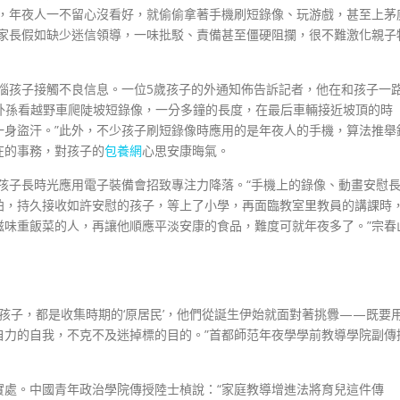
玩，年夜人一不留心沒看好，就偷偷拿著手機刷短錄像、玩游戲，甚至上茅
，家長假如缺少迷信領導，一味批駁、責備甚至僵硬阻攔，很不難激化親子
現煩惱孩子接觸不良信息。一位5歲孩子的外通知佈告訴記者，他在和孩子一
給外孫看越野車爬陡坡短錄像，一分多鐘的長度，在最后車輛接近坡頂的時
一身盜汗。”此外，不少孩子刷短錄像時應用的是年夜人的手機，算法推舉
在的事務，對孩子的
包養網
心思安康晦氣。
惱孩子長時光應用電子裝備會招致專注力降落。“手機上的錄像、動畫安慰
拍，持久接收如許安慰的孩子，等上了小學，再面臨教室里教員的講課時
滋味重飯菜的人，再讓他順應平淡安康的食品，難度可就年夜多了。”宗春
的孩子，都是收集時期的‘原居民’，他們從誕生伊始就面對著挑釁——既要
自力的自我，不克不及迷掉標的目的。”首都師范年夜學學前教導學院副傳
實處。中國青年政治學院傳授陸士楨說：“家庭教導增進法將育兒這件傳