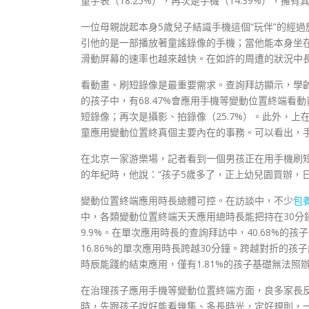
童手表（18.25%），再次是手機（14.39%），擁有其
一位母親說起本身5歲兒子結識手機這個“玩伴”的經
引他的是一部播放著童謠錄像的手機；當他能本身坐在
滑動屏幕的速率也越來越快。在如許的周遭的狀況中
看動畫、刷短錄像是最重要需求。查詢拜訪顯示，學齡
的孩子中，有68.47%會應用手機等變動位置終端看
短錄像；再次是攝影、拍錄像（25.7%）。此外，上在線
童應用變動位置終真個主要內在的事務。可以看出，
在北京一家游樂場，記者看到一個男孩正在用手機刷短
的年紀時，他說：“孩子5歲多了，正上幼兒園買辦，
變動位置終端應用時長總體可控。在訪談中，不少
包
中，各類變動位置終端天天應用總時長能把持在30分鐘以內
9.9%。在單次應用時長的查詢拜訪中，40.68%的孩
16.86%的單次應用時長跨越30分鐘。跨越對折的
時辰能踐約結束應用，僅有1.81%的孩子基礎無法照
在治理孩子應用手機等變動位置終端方面，良多家長反
時，先跟孩子說好能看幾集、多長時光，定好規則，