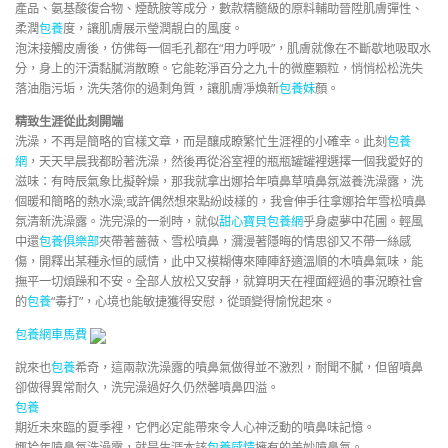
產品、氨基酸復合物、煙酰胺等成分，數款精髓級的原料輔助晉陞肌膚彈性、
柔潤
包養
度，讓肌膚展示瑩潤靚白的風度。
泡沫接觸皮膚後，仿佛每一個毛孔都在“用力呼吸”，肌膚就像在不斷歇地吸取水
分，身上的汗漬黏膩消散瞭。它能乾淨百分之九十的微塵顆粒，悄悄松松洗失
落油脂污垢，洗失落你的過剩角質，讓肌膚凈煥新
包養妹
顏。
精致生涯從此刻開端
洗澡，不再是簡略的官樣文章，而是釀成瞭繁忙生涯裡的小確幸。此刻
包養
網
，天天早晨我都盼著洗澡，然後再從浴室裡的瓶瓶罐罐裡選擇一個我愛好的
滋味：有時辰氣象比擬幹燥，那我就拿出娜拾年噴鼻草噴鼻氛滋養洗澡露，洗
個暖和簡略的熱水澡;或許偶然想來點紛歧樣的，我會伸手往拿娜拾年雪松噴鼻
氛清新洗澡露。洗完澡的一剎時，就似
甜心寶貝包養網
乎身處夢中花圃。輕風
中還
包養俱樂部
夾帶著薔薇、雪松噴鼻，瀰漫著隱晦的情思卻又不帶一絲感
傷，開釋出某種永恒的感情，此中又模糊傳來陣陣舒適溫順的木噴鼻氣味，能
撫平一切煩躁和不安。全部人放松又安靜，就算明天在裡面經過的事況瞭社會
的
包養
“毒打”，心境也能敏捷獲得安慰，從頭變得愉悅起來。
包養網車馬費
說來也
包養
希奇，這兩款洗澡露的噴鼻氣做得並不激烈，耐聞不膩，但留噴鼻
卻做得異常耐久，洗完澡過好久仍然馨噴鼻四溢。
包養
期近未來臨的夏季裡，它們必定能帶來令人心神泛動的噴鼻味記憶。
娜拾年噴鼻氛洗澡露，就是生涯本該
包養感情
擁有的美妙噴鼻氣。