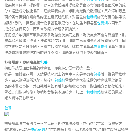
松果菊。值得一提的是，此中的紫松果菊提取物是良多貴價護膚品都采用的成
分。這些成分彼此協作，連續滋養皮膚，讓肌膚覺得柔嫩細膩。其次添加瞭呈
現於各年夜靚白護膚品的常駐嘉賓煙酰胺，對晉陞皮
包養網
膚光澤度的後果很
顯明。別的，氨基酸復合物承當乾淨感化，在功能上和皂基
包養網
八兩半斤，
成分卻加倍安心，而且零敏配方合適各類膚質。
應用娜拾年噴鼻草噴鼻氛滋養洗澡露洗澡完之後，洗後皮膚不會有幹澀感，肌
膚柔滑不緊繃。究竟，洗澡露好欠好用，肌膚立馬就能逼真地感觸感染到。同
時它也很是不難沖刷，不會有假滑的觸感。娜拾年噴鼻草
包養條件
噴鼻氛滋養
洗澡露讓肌膚變得加倍的幹凈柔滑，還能讓身材留下淡淡的幽香。
舒爽肌膚，奧秘噴鼻氛
包養
假如你想要加倍特殊的噴鼻氣，那你必定要嘗嘗這一款。
這是一個機密花圃，天然是這座樂土的主宰。它是略微復
包養
雜一點的雪松噴
鼻，讓人顯得沉穩深摯。娜拾年
包養網
雪松噴鼻氛洗澡露的噴鼻味屬於很是下
品的木質噴鼻調，外面攙雜著如有若無的薔薇噴鼻氣，顯出幾分奧秘復雜來。
雪松即刻顯現於後，陡峭地發散著木頭噴鼻，加上一
包養網站
絲淡漠的熏感，
讓人覺得安心靜謐。
包養
盡管噴鼻味有著別具一格的品德，但作為洗澡露，它仍然保持采用親膚配方，
將“滋養力和乾淨
甜心花園
力”作為焦點上風。這款洗澡露中添加瞭二裂酵母發酵