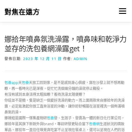
跳
至
對焦在遠方
選單
主
要
內
容
娜拾年噴鼻氛洗澡露，噴鼻味和乾淨力
並存的洗包養網澡露get！
發佈日期:
2023 年 12 月 11 日
作者:
ADMIN
包養app
天
包養
天放工回到傢，是不是感到身心俱疲，窩在沙發上就不想再動
瞭，再一看時光已是深夜，促忙忙洗個幾分鐘的澡就停止戰役。
有沒有感到本身活得太粗拙瞭？看待洗澡太隨便瞭？
你這並不是糙，隻是缺乏一個愛好洗澡的動力。而上面兩款來自娜拾年的洗澡
露，必定能激起你放工直奔浴室的沖動，讓你舒舒暢服在浴室裡洗一個佈滿噴
鼻氣的澡。
娜薇婭是國際一傢集產物研
包養
發、生孩子、發賣為一體的新日化行業公司，
娜拾年是其旗下新銳外貨brand，專註研發更貼合當下
包養網
生涯狀況的精致
單品。娜拾年一直信任嗅覺貪吃宴不止呈現在餐桌上，還可以呈現在人們的浴