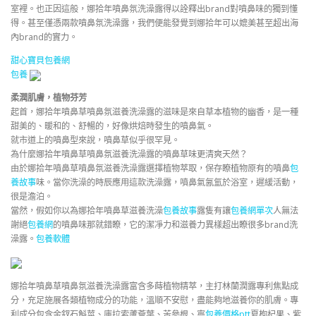
室裡。也正因這般，娜拾年噴鼻氛洗澡露得以詮釋出brand對噴鼻味的獨到懂
得。甚至僅憑兩款噴鼻氛洗澡露，我們便能發覺到娜拾年可以媲美甚至超出海
內brand的實力。
甜心寶貝包養網
包養
柔潤肌膚，植物芬芳
起首，娜拾年噴鼻草噴鼻氛滋養洗澡露的滋味是來自草本植物的幽香，是一種
甜美的、暖和的、舒暢的，好像烘焙時發生的噴鼻氣。
就市道上的噴鼻型來說，噴鼻草似乎很罕見。
為什麼娜拾年噴鼻草噴鼻氛滋養洗澡露的噴鼻草味更清爽天然？
由於娜拾年噴鼻草噴鼻氛滋養洗澡露選擇植物萃取，保存瞭植物原有的噴鼻
包
養故事
味。當你洗澡的時辰應用這款洗澡露，噴鼻氣氤氳於浴室，遲緩活動，
很是澹泊。
當然，假如你以為娜拾年噴鼻草滋養洗澡
包養故事
露隻有讓
包養網單次
人無法
謝絕
包養網
的噴鼻味那就錯瞭，它的潔凈力和滋養力異樣超出瞭很多brand洗
澡露。
包養軟體
娜拾年噴鼻草噴鼻氛滋養洗澡露富含多蒔植物精萃，主打林蘭潤露專利焦點成
分，充足施展各類植物成分的功能，溫順不安慰，盡能夠地滋養你的肌膚。專
利成分包含金釵石斛莖、庫拉索蘆薈葉、苦參根、寧
包養價格ptt
夏枸杞果、紫