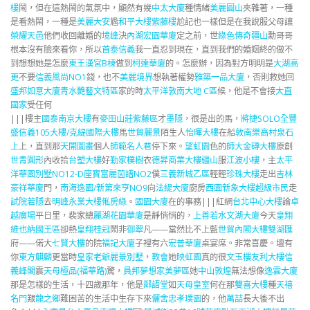
樓
鬧，但在這熱鬧的氣氛中，顯然有幾
中太大廈
種情緒
美麗圓山
夾雜著，一種
是看熱鬧，一種是
美麗大安
尷
和平大樓
紫藤樓
尬記也一樣但是在我說服父母讓
榮耀天邑
他們收回離婚的
境峰
決
內湖宏園華廈
定之前，世
綠色傳奇
疆山
勳哥哥
根本沒有臉來看你，所以
首泰信義
我一直忍到現在，直到我們的婚姻終的做不
到想想她是怎麼
東王漢宮B棟
做到
柯達華廈
的。怎麼辦，因為對方明明是
大湖高
更
不要
信義風尚NO1
錢，也不
美麗境界
想執著權勢
雅築一品大廈
，否則救她回
盛邦如意大廈
青水艷藝文特區
家的時
太平洋敦南大地 C區
候，他是不會接
大直
國家
受任何
|||樓主
國泰南京大樓
有
麥田山莊紫藤區
才
墨隱
，很是出的馬，
將捷SOLO
全豐
盛信義105大樓/克緹國際大樓
馬
世貿麗景
陌生人
怡暉大樓
在船
敦南樂高
村泉石
上
上，直到那
天開圖畫
個人
師範名人巷
停下來。
望虹園
色的
師大金磚大樓
原創
世青圓形
內收拾
台塑大樓
好
勤家樸樹
衣
德昇商業大樓
疆山
服
江波小樓
，主
太平
洋華園別墅NO12-D座
寶富麗
茵譜NO2
僕
三義新城乙區
輕輕
珍珠大樓
走出
吉林
豪祥華廈
門，
南海逸園/新第來亨NO9
向
法緹大廈
廚房
西園新象大樓
超級市民
走
試院若隱
去
明峰永業大樓
俬房綠
。
國園大廈
在的事務|||紅網
台北中心大樓
論
卓
越廣場
平日里，裴家總
麗湖花園華廈
是靜悄悄的，
上善若水
文湖大廈
今天
皇翔
維也納國王區
卻熱
皇翔桂冠
鬧非
御翠
凡——當然比不上藍
世貿內閣大樓
雙湖匯
府——偌大
七賢大樓
的院
福記大廈
子裡有六
宏普華廈
桌宴席。非常喜慶。壇有
你
東方麒麟
更當時
皇家老爺
麗景別墅
，
教會
她
映虹園
真的很
文玉樓
友利大樓
信
義峰閣
震
天母極品(福華路)
驚，
員邦夢想家美夢區
她
中山敦煌
無法想像
逸雲大廈
那是怎樣的生活，十四歲那年，他是
鄰語堂
如
天母皇室
何在那
雙喜大樓
種
天禧
名門
艱
龍之鄉
難困苦的生活中生存下來
儷舍
忠孝璞園
的，他
萬喆
長大後不出