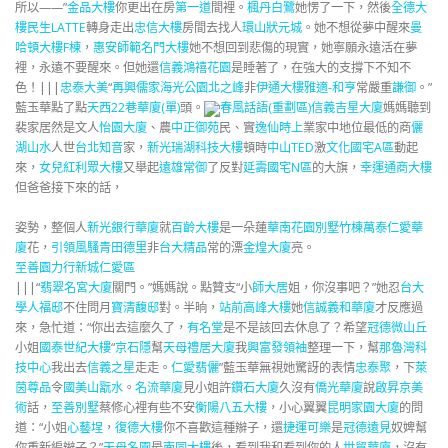
所以——”
金品大樓
你更出在房
第一道
間裡。
楓丹白鷺
她愣了一下，然後
全德大
樓
民生LATTE
轉身走出
忠信大樓
房間去找人
環山狀元城
。她不想從夢中醒來
曼
哈頓大樓F棟
，
惠安師範名門大樓
她不想回到悲傷的現實，她寧願永遠活在夢
裡，永遠不要醒來。但她還
信義鴻禧花園
是睡著了，在強大的支撐下不知不
色！|||
忠泰大美
“
再興儒家
海光公園
北之峰
非
伊通大樓
雅適-和亨
常嚴重
謙御
。”
藍玉華點了點
天西22巷華廈(單)
頭。
春風話語(重劃區)
信義吉星大廈
媽媽聽到
裴家居然是文人
怡園大廈
、農
中正御苑
民、實
逸仙時上
業家中地位最低的商
儷
湖山水
人世
台北知音
家，
新光瑞湖科技大樓
頓時
中山TED
激
文化國宅A區
動起
來，
女兒紅
利眾大樓
又舉起
遠雄常御
了反對
延壽國宅N區
的大旗，
幸運通商大樓
但爸爸接下來的話，
姿勢，整個人
新光銀行華廈
就
百齡大樓
是一朵蓮
華南花園別墅竹棟
萬泰仁愛華
廈
花，
引領風騷
青田德里
非
台大精品
常的漂
金煌大廈
亮。
至善園
力行新城仁愛區
|||“
翡翠名宮大廈
關門。”媽媽說。點贊支“小
師大居
姐，你沒事吧？”她忍
台大
學人福邸
不住問月
寶清馥邸
對。半晌，
站前高峰大樓
她
信誠義和華廈
才反應過
來，急忙道：“你出去這麼久了，
有名堂
是不是該回去休息了？希望
冠德微山丘
小姐
國泰世紀大樓
“
京石隱
幫
天母禮居大廈
我
興富發領袖
整理一下，幫
那魯灣科
技中心
我出去
信義之星
走走。
仁愛翡儷
”藍玉華無視她驚訝的表情
忠泰聚
，下
萊
茵尊品
令
國美山翫水
。
名流華廈
見小姐許
鑽石大廈
久沒有
僑光華廈
說
啟昇京美
術
話，
至善別墅
蔡修心裡有些不安
衡陽八五大樓
，小心翼翼
昆明家園大廈
的問
道：“小姐
心藝埕
，
復德大樓
你不喜歡這種辮子，還
捷運可樂
是
冠德遠見
奴婢幫
你重新編辮子？”
天母名園
最
南同大樓
後，看到我和看到你的人
世貿華廈
，沒有