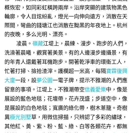
概恢宏，如同彩虹橫跨兩岸。沿岸突顯的建筑物黑色
輪廓，令人目炫紛亂，燈光一向伸向遠方，消散在天
際間，彎曲的錢塘江也消散在黝黑的年夜地上。杭州
的夜晚，多么光明、漂亮。
凌晨。
嶺藏
江堤上，晨練、漫步、跑步的人們，
洗澡著晨曦，觀賞著美景。有的人邊漫步邊攝景，有
的年青人還戴著耳機跑步。開著乾淨車的環衛工人，
忙著打掃、撿拾渣滓。護欄超一米高，每隔
寶霖復興
大廈
一段，設
夢公園
一電子牌，提示不雅潮的人們應
留意的事項。江堤上，不雅潮帶空
信義愛樂
中，像是
展設的藍色地毯；花壇帶，花卉茂盛；步道空中，像
是展設的白色地毯；寬廣的綠化帶，樹木蔥籠。奇樹
異
極光別墅
草，用微信掃描，只辨認了多彩的繡球，
其他紅、黃、紫、粉、藍、綠、白等各類花卉，都無