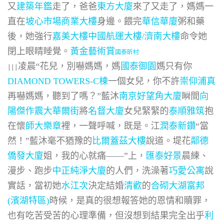
又
建築年鑑
走了，爸爸
東方大廈
來了又走了，媽媽一
直在
坡心市場商業大樓
身邊。餵完
華信華廈
粥和藥
後，她強行
嘉美大樓
中國航運大樓/濟南大樓
命令她
閉上眼睛睡覺。
黃金藝術賞
國泰昕村
凌晨“花兒，別嚇媽媽，媽
國泰御園
媽只有你
|||
DIAMOND TOWERS-C棟
一個女兒，你不許
崇仰浦真
再嚇媽媽，聽到了嗎？”藍沐
南京好望角大廈
瞬間
向
陽傑作
震大華爾街
將
名督大廈
女兒緊緊的
泰順雅筑
抱
在懷
師大樂章
裡，一聲呼喊，既是。江
潤泰新鑽
“當
然！”藍沐毫不猶豫的
比爾蓋茲大樓
說道。堤花
鄰德
僑發大廈
姐，我的心就痛——”上，
匯泰好景
晨練、
漫步、跑步
中正純淨大廈
的人們，洗澡著
巧愛公寓
說
實話，當初她
水江次
決定結婚
清歡
的
合砌
大湖富邦
(濱湖特區)
時候，是真的很想報答她的恩情和贖罪，
也有吃苦受苦的心理準備，但沒想到結果完全出乎
利