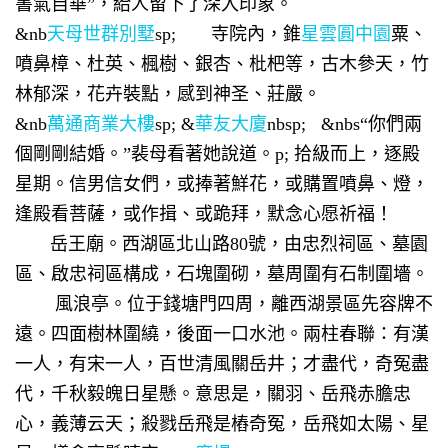
書氣自華”，給人留下了深入印象。
&nb
天母世群別墅
sp; 寺院內，錐
星雲圓中園
粟、
噴鼻樟、杜英、楓樹、銀杏、枇杷等，古木參天，竹
林郁深，花卉裝點，感到神圣、莊嚴。
&nb
萬通商業大樓
sp; &
華友大廈
nbsp; &nbs“你們兩
個剛剛結婚。”裴母看著她說道。p; 拾級而上，逐殿
星期。信男信女們，或捧著鮮花，或購置噴鼻、燈，
逢殿看菩薩，或作揖、或跪拜，默念心愿祈福！
岳王廟。西湖區北山路80號，由忠烈祠區、墓園
區、啟忠祠區構成，石塊圍砌，墓周圍有石制圍墻。
風浪亭。位于錢塘門四周，離西湖景區先容牌不
遠。四面樹林圍繞，後面一口水池。兩柱春聯：有漢
一人，有宋一人，百世清風關岳井；才盡代，奇冤盡
代，千秋毅魄日星懸。意思是，關羽、岳飛赤膽忠
心，義薄云天；殺戮岳飛是樁奇冤，岳飛如太陽、星