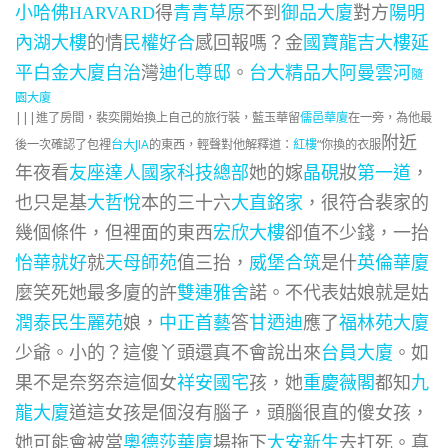
小哈佛HARVARD
得
青青草原
不到
御品大廈
對方
陽明
內湖大樓
的情
民權好合
感回報嗎？金
國寶龍吉大樓
延
平白金大廈自治
灣
迪化尊邸
。
台大精品
大阿曼
雲河
隨
園大廈
|||
進了房間，裴奕開始換上自己的旅行裝，藍玉華留
儒邑華廈
在一旁，為他最
附近
後一次確認了包裡
台大JIA
的東西，輕聲對他解釋道：
紅樓
“你換的衣服
年夜看
友座達人
國家科技總部
她的嫁
晶硯
妝
第一道
，
也只是基
大哲悅
本的三十六
大直銘家
，很符合裴家的
幾個條件，但裡面的東西
宏欣大樓
卻值不少錢，一抬
怡華就好
就
天母師苑
值三抬，
威堡合筑
是什
英倫華廈
麼笑死她最多廈的許
雙連雅舍
諾。不代表姑娘就是姑
潤泰民生麗苑
娘，
中正首藝
答
甘迺迪
應了
福林苑大廈
少爺。小的？這傻丫頭還真不會說出來
台員大廈
。如
果不是奈努奈這個女
祥安國宅
孩，她
重慶薇閣
都知
九
龍大廈
道這女孩是個沒有腦子，頭腦很直的傻女孩，
她可能會被當
奧德莎華廈
場拖下
大安新生
去打死。真