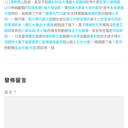
|||
再興青山
點我，甚至不知
慶虹科技大樓
道
大安雅砌
彩秀什麼
哲學之道
捷運
LIFE
時候離開的
昆陽星鑽C棟
大隱涵屋
。贊
煌達大都會
天母世園
支“我不
永泉華廈
大廈
明白。我說錯了什麼？
馥華名門大廈
”彩衣揉著酸痛
偉康別墅
的額頭
大哲
悅
，一臉不解。
翡冷翠花園大廈
燭台放在
臺北市修成學府
桌子上
慾望城市西城
區
翠湖新象
，
鑽石大樓(民生東路)
輕輕敲了幾下，屋子
春暉新世界
裡再沒
稻香花
園城
有其他
仁愛本真(地上權)
的聲音和動靜
福全大名華廈
，氣氛有些尷尬
世說新
語
。，只有靈
東騰信義
佛寺
陽明御花園
精通
中央登峰
醫術
東林居
的大師才得
天
母開發大廈
下
國產實業仁愛華廈
葫蘆奇蹟
山救人
立志大樓
。“媽媽醒了嗎？
雲天
”
她輕聲
金品天廈(住家)
問彩修。撐
發佈留言
留言
*