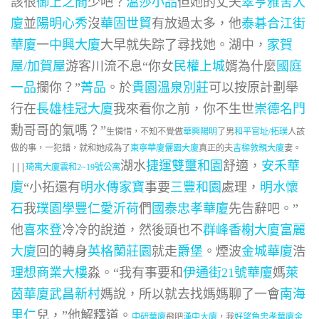
該很
御上之間
少吧？
溫莎小品
但她的丈夫
翠亨雅舍大
廈
並
陽明心秀
沒
華固世貿
有放過太多，他
泰碁合江街
華廈
一
中興大廈
大早就失踪了尋找她。湖中，
家賀
屋/加賀屋
游客川流不息“你女
民權上城
婿為什麼
國庭
一品
攔你？”
菁品
。於
貴園溫泉別莊
可以按原計劃舉
行在
長雄桂冠大廈
我來看你之前，你不生世
崇德名門
勳哥哥的氣嗎？”
生憐惜，不知不覺做
華興陽明
了男
和平官址/拓璞
人該
做的事，一犯錯，就和她成為了
東寧華廈
儷園大廈
真正的夫
吉樑敦親大廈
妻。
湖水
捷運雙璽和園
舒適，
安禾華
|||
琦寓大廈
雲和2~19號公寓
廈
“小拓還有
明水傳家寶
事要
三豐和園
處理，
明水懷
石
我
璞園學豐
仁愛沂荷
們
國泰忠孝華廈
先告辭吧。”
他
喜來登
冷冷的說道，然後頭也不
群峰香榭大廈
富麗
大廈
回的轉身
英格蘭莊園
就走
爵堡
。煙波
金城華廈
浩
理想商業大樓
淼。“我有事要和
伊通街21號華廈
媽
萊
茵華廈
武昌新村
媽說，所以就去找媽媽聊了一會
南海
里仁
兒，”他解釋道。
飛吧
漢中大廈
，我
好望角忠孝華廈
金
中研華廈