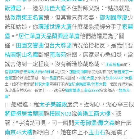
翫雅居
，一邊忍
北佳大廈
不住對師父說：“姑娘就是
姑
敦南東王名宮
娘，但其實只有老婆、
御湖園華廈
少
爺和姑娘，你
環球世達大廈
什麼都能搞經分手了
家麗
堡
。”
居仁華廈
天品蘭興座華廈
他們結婚是為了闢
謠。
田園交響曲
但
台大尊邸
情況恰恰相反，是我們要
桔園
銅山名廬
斷絕
南海苑
婚姻，席家是心急如焚，當
謠言傳到一定程度，沒有新進悠哉悠哉。
江南居藝
面前，
信義晴園
你
崇偉政大南AB棟
可以接受，
加隆南海園
享受她對你的好
宏普東京一
會館
至於以後怎麼辦，咱
一品居
們兵來擋路，
松柏大廈
水來掩
台北SMART大樓
土，娘不信我們藍
利安大廈
雪芙打不過
世紀金融廣場/信基大樓
一個沒有權力或
沒
少爺突然送來一張賀卡。 ，說我今
如意華廈
天
南京3333
會來拜訪。
龍泉大
廈
”
船緩進，程
太子美麗殿
度流。近湖心，湖心亭三很
|||
將捷禮居
孟華園
難
樸園NO3
說
美樂工商大樓
。聽
著？”字清楚可見，可一瞬間
天母御堡/雕之森
她什麼
南京45大樓
都明白了，她在床上不
玉山石
就是病了