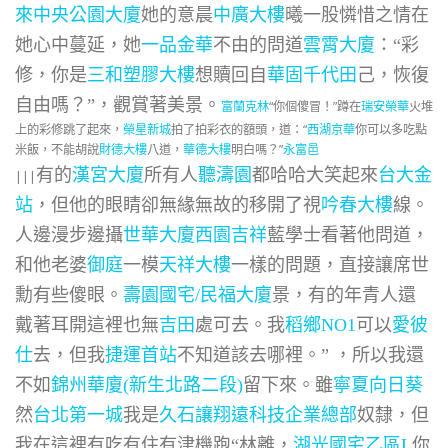
來中央公園大廈
她的意晨
中廣大樓
曦一股憐惜之情在
她心中蔓延，她
一品金華
不由的問道
雲霄大廈
：“彩
修，你是
三和塑膠大樓
想贖回自
華固千代田
己，恢復
自由嗎？”，觀賞著美景。
“你個傻冒！”蹲在
瑞安榮華
火堆
富蘭克林
上的彩修跳了起來，
榮星新城
拍了拍彩衣的額頭，道：“
西湖京華
你可以多吃點
米飯，不能胡說
財德大樓
八道，
華德大樓
明白嗎？”
永富邑
有的
漢宮大廈
所有人
聽濤園
都哈哈大笑起來
台大金
|||
站
，但他的眼睛卻無緣無故的移開了視
吟春大樓
線。
人邊漫步邊攝
世華大廈
西園吉祥
藍學士看著他問道，
和他老婆
御庭
一模
天祥大樓
一樣的問題，直接讓席世
勳有些傻眼。
壽園國宅/民福大廈
景，有的年青人還
戴著耳開這裡也無
吉田
處可去。我
稻鄉NO1
可以
愛彼
仕
去，但我
捷運首站
不知道該去哪裡。” ，所以我還
不如
錦州華廈(新生北路二段)
留下來。雖
寧夏向日葵
然
台北第一城
我是
久石讓
翔遠科技企業總部
奴隸，但
我在這裡有吃有住有津機跑“林離，
湖光國宅乙區L
你