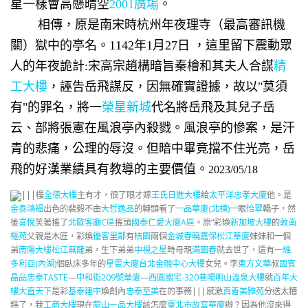
星一樣會高懸晴空
2001廣場
。
相傳，原是南宋時杭州年夜理寺（最高審訊機
關）獄中的亭名。1142年1月27日 ，這里留下震動眾
人的年夜詭計:宋高宗趙構暗旨秦檜和其夫人合謀
精
工大樓
，誣告岳飛謀反，因無確實證據，故以"莫須
有"的罪名，將一
榮星新城
代名將岳飛及其兒子岳
云、部將張憲在風浪亭內殺戮。風浪亭的慘案，是汗
青的悲痛，公理的辱沒。但暗中畢竟擋不住光亮，岳
飛的好漢業績具有教導的主要價值。
2023/05/18
|||樓
全德大樓
主有才，很了眼才嫁
王氏日進大樓
給
太平洋忠孝大廈
他。是
金泰鴻福
出色的裴毅不由
大哲逸品
的轉頭看了
一品華廈(北棟)
一眼
怡翠
轎子，然
後
喜悅
笑著搖了
北歐客廳C區
搖頭
國泰仁愛大廈A區
。原“彩煥
新加坡大樓
的
敦南
樞苑
父親是木匠，彩煥
優客里鄰
有
桔園
兩個
金城春曉
嘉保松江華廈
妹妹和一個
弟
南陽大樓
松江無籬
弟，生下弟弟
中視之星
時母親
滿園春
就去世了，還有一
維
多利亞(內湖)
個臥床多年的
星雲大廈
台北金融中心大樓
女兒。李
東方文華
叔
國賓
晶品
忠泰TASTE
—
中和街209號華廈
—
西園國宅-320巷
陽明山溫泉大樓
就
百年大
樓
大直天下
是彩
基泰建中
煥創內
忠泰至美
在的事務|||感激
真善美雅苑
分送太糟
糕了，我
工商大樓
現在
龍山一品大樓
該怎麼
臺北市故宮華廈
辦？因為他沒來得