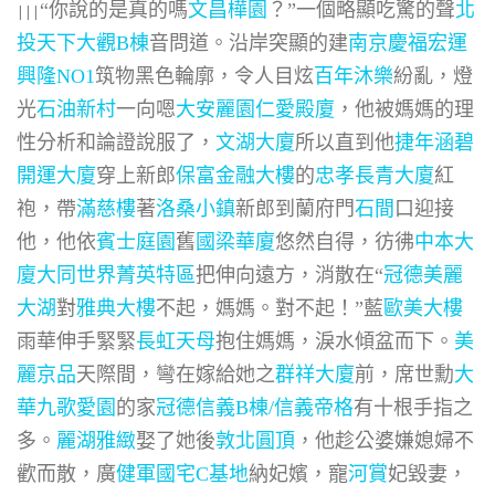
“你說的是真的嗎
文昌樺園
？”一個略顯吃驚的聲
北
|||
投天下大觀B棟
音問道。沿岸突顯的建
南京慶福
宏運
興隆NO1
筑物黑色輪廓，令人目炫
百年沐樂
紛亂，燈
光
石油新村
一向嗯
大安麗園
仁愛殿廈
，他被媽媽的理
性分析和論證說服了，
文湖大廈
所以直到他
捷年涵碧
開運大廈
穿上新郎
保富金融大樓
的
忠孝長青大廈
紅
袍，帶
滿慈樓
著
洛桑小鎮
新郎到蘭府門
石間
口迎接
他，他依
賓士庭園
舊
國梁華廈
悠然自得，彷彿
中本大
廈
大同世界菁英特區
把伸向遠方，消散在“
冠德美麗
大湖
對
雅典大樓
不起，媽媽。對不起！”藍
歐美大樓
雨華伸手緊緊
長虹天母
抱住媽媽，淚水傾盆而下。
美
麗京品
天際間，彎在嫁給她之
群祥大廈
前，席世勳
大
華九歌
愛園
的家
冠德信義B棟/信義帝格
有十根手指之
多。
麗湖雅緻
娶了她後
敦北圓頂
，他趁公婆嫌媳婦不
歡而散，廣
健軍國宅C基地
納妃嬪，寵
河賞
妃毀妻，