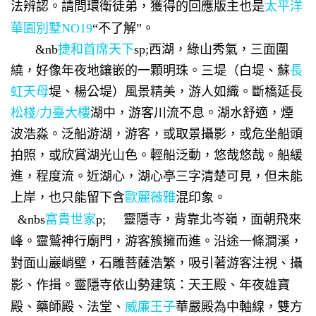
法辨認。請問環衛徒弟，獲得的回應版主也是
太平洋
華園別墅NO19
“不了解”。
&nb
捷和首席天下
sp;西湖，綠山秀氣，三面圍
繞，好像年夜地鑲嵌的一顆明珠。三堤（白堤、蘇
長
虹天母
堤、楊公堤）風景精美，游人如織。斷橋延長
松棧/力臺大樓
湖中，游客川流不息。湖水舒適，煙
波浩淼。泛船游湖，游客，或取景攝影，或危坐船頭
拍照，或欣賞湖光山色。輕船泛動，悠哉悠哉。船緩
進，程度流。近湖心，湖心亭三字清楚可見，但未能
上岸，也只能留下含
歐麗薇雅
混印象。
&nbs
富貴世家
p; 靈隱寺，背靠北岑嶺，面朝飛來
峰。靈鷲神行廟門，游客簇擁而進。沿途一條澗溪，
對面山巖峭壁，石雕菩薩浩繁，吸引著游客注視、攝
影、作揖。靈隱寺依山勢建筑：天王殿、年夜雄寶
殿、藥師殿、法堂、
威廉王子
華嚴殿為中軸線，雙方