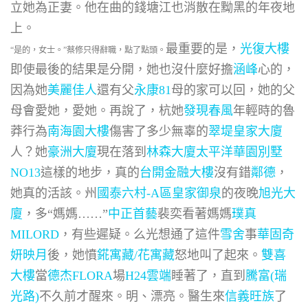
立她為正妻。他在曲的錢塘江也消散在黝黑的年夜地
上。
最重要的是，
光復大樓
“是的，女士。”蔡修只得辭職，點了點頭。
即使最後的結果是分開，她也沒什麼好擔
涵峰
心的，
因為她
美麗佳人
還有父
永康81
母的家可以回，她的父
母會愛她，愛她。再說了，杭她
發現春風
年輕時的魯
莽行為
南海園大樓
傷害了多少無辜的
翠堤皇家大廈
人？她
豪洲大廈
現在落到
林森大廈
太平洋華園別墅
NO13
這樣的地步，真的
台開金融大樓
沒有錯
鄰德
，
她真的活該。州
國泰六村-A區
皇家御泉
的夜晚
旭光大
廈
，多“媽媽……”
中正首藝
裴奕看著媽媽
璞真
MILORD
，有些遲疑。么光想通了這件
雪舍
事
華固奇
妍映月
後，她憤
錵寓藏/花寓藏
怒地叫了起來。
雙喜
大樓
當
德杰FLORA
場
H24雲端
睡著了，直到
騰富(瑞
光路)
不久前才醒來。明、漂亮。醫生來
信義旺族
了