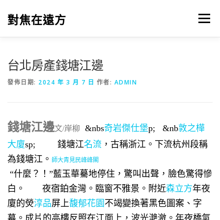
跳
至
對焦在遠方
選單
主
要
內
容
台北房產錢塘江邊
發佈日期:
2024 年 3 月 7 日
作者:
ADMIN
錢塘江邊
&nbs
奇岩傑仕堡
p; &nb
敦之樺
文/岸柳
大廈
sp;
錢塘江
名流
，古稱浙江。下流杭州段稱
為錢塘江。
師大青見
民峰峰閣
“什麼？！”藍玉華驀地停住，驚叫出聲，臉色驚得慘
白。 夜宿鉑金灣。臨窗不雅景。附近
森立方
年夜
廈的熒
淳品
屏上
馥郁花園
不竭變換著黑色圖案、字
幕。成片的高樓反照在江面上，波光滟瀲。年夜橋氣