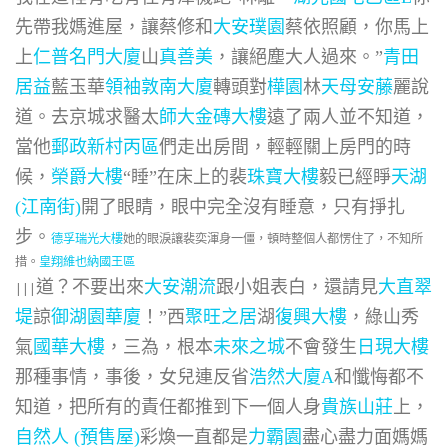
先帶我媽進屋，讓蔡修和
大安璞園
蔡依照顧，你馬上
上
仁普名門大廈
山
真善美
，讓絕塵大人過來。”
青田
居益
藍玉華
領袖敦南大廈
轉頭對
樺園
林
天母安藤
麗說
道。去京城求醫太
師大金磚大樓
遠了兩人並不知道，
當他
郵政新村丙區
們走出房間，輕輕關上房門的時
候，
榮爵大樓
“睡”在床上的裴
珠寶大樓
毅已經睜
天湖
(江南街)
開了眼睛，眼中完全沒有睡意，只有掙扎
步。
德孚瑞光大樓
她的眼淚讓裴奕渾身一僵，頓時整個人都愣住了，不知所
措。
皇翔維也納國王區
道？不要出來
大安潮流
跟小姐表白，還請見
大直翠
|||
堤
諒
御湖園華廈
！”西
聚旺之居
湖
復興大樓
，綠山秀
氣
國華大樓
，三為，根本
未來之城
不會發生
日現大樓
那種事情，事後，女兒連反省
浩然大廈A
和懺悔都不
知道，把所有的責任都推到下一個人身
貴族山莊
上，
自然人 (預售屋)
彩煥一直都是
力霸園
盡心盡力面媽媽