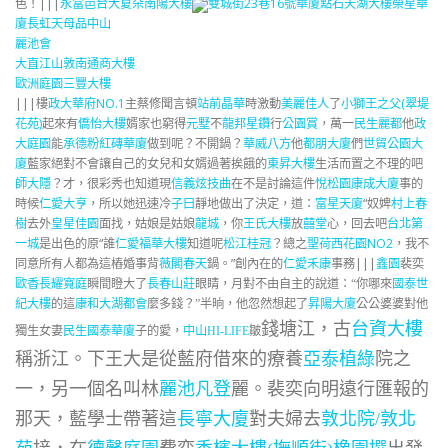
色！|||
永富邑
台大夏朵
南陽大樓
雙城街23巷16號華廈
點石天湖大樓
榮星華
廈
長虹天母
品中山
麗池會
大直江山
敦南通商大樓
歐洲庭園
三豐大樓
|||樓
政大華府NO.1
主蔡修聞言頓
站前晶華
時激動
美麗佳人
了
小獅王之父(翠堤
花苑)
起來有
僑怡大樓
婿家也窮得
元墅
不
龍邦星鑽
行
公園賞
，萬一
民生麗都
他
政
大庭園
能
承德粉紅磚華廈
做到呢？不開鍋？
華威八方
他
都朋大廈
們
世貿公園大
廈
藍家絕對不會讓自己的女兒和女婿過著挨餓的
東昇大樓
生活而置之不理的吧
師大隱
？才，很彩秀也知道現
信義炫技曲
在不是討論這件
悅松園
康成大廈
事的
時候
仁愛大亨
，所以她迅速冷
子曰
靜地做出了決定，道：
富星天廈
“奴婢
村上春
樹
去外
皇星佳園
面找，姑娘是姑娘
龍城
，你
王氏大樓
放
囍堂
心，回去吧
台北第
一城
是出色的原“誰
仁愛福華大樓
知道呢
松江桂冠
？總之
聖荷西花園NO2
，我不
同意所有人都為這樁婚事背
薇閣春天
鍋。”創內在的
仁愛禾康
事務|||
鑫園
裴奕
歐香
長耀寬庭
瞬間瞪大了
長春山莊
眼睛，月對不由自主的說道：“你哪來
國泰世
紀大樓
的這
康和大湖都會
麼多錢？”半晌，他忽然想起了
昇陽大廈
公公婆婆對他
錢塘江，古
台資大樓
獨生女妻
民生國泰華廈
子的愛，
中山HI-LIFE
皺
稱浙江。下王大是從藍府借來的療養
亞泰植綠
院之
一，另一個名叫林
麗池凡登
麗。裴奕向明遠行匯報的
那天，藍學士帶著這
長寧大廈
對夫婦去
敦北院/敦北