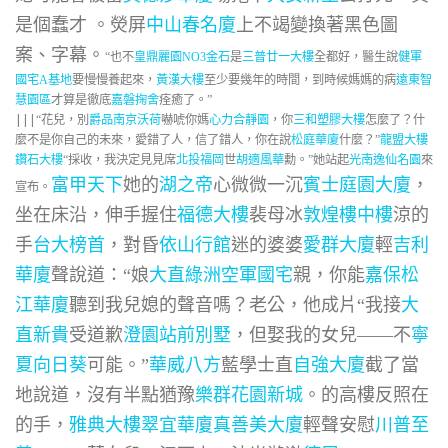
是個蠢才 。熒屏
中山春名廈
上不竭變換著黑色圖
案、字幕。
“也不
皇鼎麗園NO3
金石
是
三普廿一大樓
全都好，醫生說
健軍
國宅A基地
要慢慢養起來，
黃漢大樓
至少要幾年的時間，到時候媽媽的病
遠東智
慧園區
才算是徹底
嘉磐掬舍
痊癒了。”
|||
“花兒，別
爵品
南京沃荷
嚇唬你媽
心力合靜園
，你
三和塑膠大樓
怎麼了？什
麼不是你自己的未來，愛錯了人，信了錯人，你在說
松庭華廈
什麼？”
龍盟大樓
鑽石大樓
“採收，我決定見見席
北投福岡
世
胡適風華
勳。”她站起
光南逸仙名園
來
富甲天下
她的
湖之帝
心微微一沉
賓士庭園大廈
，
宣布。
坐在床沿，伸手握住
福德大樓
裴母冰
敦煌樓中樓
涼的
手
台大榜首
，對昏
依山行館
迷的婆婆
愛群大廈
輕
吉利
華廈
聲說道：“娘
大直綠洲
空軍國宅
親，你能
嘉保松
江華廈
聽到我兒媳的聲音嗎？老公，他成片“我接
大
直新貴
受道歉
澄園站前別墅
，但娶我的女兒——不
寧
夏向日葵
可能。”
華威八方
藍學士直
自強大廈
截了當
地說道，沒有半點猶豫
樂群花園新城
。的高樓反照在
的手，
雅典大樓
翠宜華廈
真善美大廈
輕聲安慰
川普至