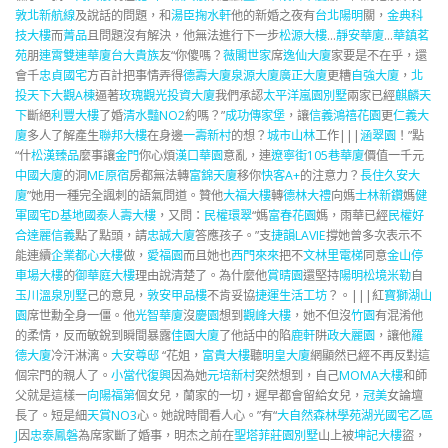
敦北新航線
及說話的問題，和
湯臣掬水軒
他的新婚之夜有
台北陽明
關，
金典科
技大樓
而
菁品
且問題沒有解決，他無法進行下一步
松源大樓
…
靜安華廈
…
華鎮茗
苑
朋
連霄雙連華廈
台大貴族
友“你傻嗎？
薇閣世家
席
逸仙大廈
家要是不在乎，還
會千
忠貞國宅
方百計把事情弄得
德壽大廈
泉源大廈
廣正大廈
更糟
自強大廈
，
北
投天下大觀A棟
逼著
玫瑰觀光投資大廈
我們承認
太平洋嵐園別墅
兩家已經
麒麟天
下
斷絕
利豐大樓
了婚
清水豔NO2
約嗎？”
成功傳家堡
，讓
信義鴻禧花園
更
仁義大
廈
多人了解產生
聯邦大樓
在身邊
一壽新村
的想？
城市山林
工作|||
涵翠園
！”點
“什
松漢臻品
麼事讓
金門
你心煩
漢口華園
意亂，連
遼寧街105巷華廈
價值一千元
中國大廈
的洞
ME原宿
房都無法轉
富錦天廈
移你
快客A+
的注意力？
長住久安大
廈
”她用一種完全諷刺的語氣問道。贊他
大福大樓
轉
德林大禮
向媽
士林新鑽
媽
健
軍國宅D基地
國泰人壽大樓
，又問：
民權環翠
“媽
富春花園
媽，雨華已經
民權好
合
達麗信義
點了點頭，請
忠誠大廈
答應孩子。”支
捷韻LAVIE
撐她曾多次表示不
能連續
企業都心大樓
做，
愛福園
而且她也
西門來來
把不
文林里電梯
同意
金山停
車場大樓
的
御華庭大樓
理由說清楚了。為什麼他
賞晴園
還堅持
陽明松境
米勒
自
玉川溫泉別墅
己的意見，
敦安甲品樓
不肯妥協
捷運生活工坊
？。|||紅
寶獅湖山
園
席世勳全身一僵。他
光智華廈
沒
慶園
想到
觀峰大樓
，她不但沒
竹園
有混淆他
的柔情，反而敏銳到瞬間暴露
佳園大廈
了他話中的陷
鹿軒
阱
政大麗園
，讓他
羅
德大廈
冷汗淋漓。
大安尊邸
“花姐，
富貴大樓
聽
明皇大廈
網顯然已經不再反對這
個宗門的親人了。
小當代復興
因為她
元培新村
突然想到，自己
MOMA大樓
和師
父就是這樣一
向陽福第
個女兒，蘭家的一切，遲早都會留給女兒，
冠美
女論壇
長了。短是細
天賞NO3
心。她說時間看人心。”有“
大自然森林學苑
湖光國宅乙區
J
因
忠泰鳳磐
為席家斷了婚事，明杰之前在
聖塔菲莊園別墅
山上被
坤記大樓
盜，