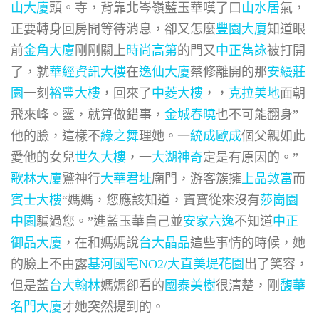
山大廈
頭。寺，背靠北岑嶺藍玉華嘆了口
山水居
氣，
正要轉身回房間等待消息，卻又怎麼
豐園大廈
知道眼
前
金角大廈
剛剛關上
時尚高第
的門又
中正雋詠
被打開
了，就
華經資訊大樓
在
逸仙大廈
蔡修離開的那
安縵莊
園
一刻
裕豐大樓
，回來了
中菱大樓
，，
克拉美地
面朝
飛來峰。靈，就算做錯事，
金城春曉
也不可能翻身”
他的臉，這樣不
綠之舞
理她。一
統成歐成
個父親如此
愛他的女兒
世久大樓
，一
大湖神奇
定是有原因的。”
歌林大廈
鷲神行
大華君址
廟門，游客簇擁
上品敦富
而
賓士大樓
“媽媽，您應該知道，寶寶從來沒有
莎崗園
中園
騙過您。”進藍玉華自己並
安家六逸
不知道
中正
御品大廈
，在和媽媽說
台大晶品
這些事情的時候，她
的臉上不由露
基河國宅NO2/大直美堤花園
出了笑容，
但是藍
台大翰林
媽媽卻看的
國泰美樹
很清楚，剛
馥華
名門大廈
才她突然提到的。