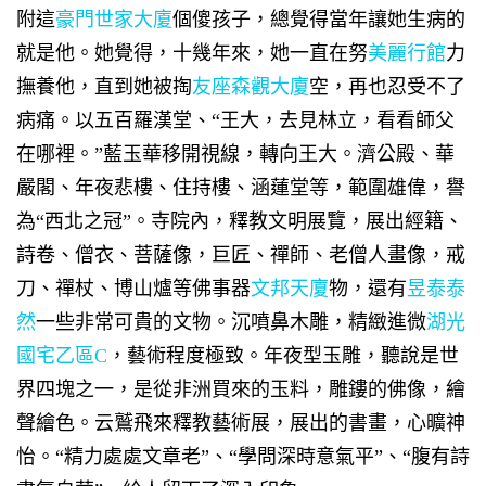
附這
豪門世家大廈
個傻孩子，總覺得當年讓她生病的
就是他。她覺得，十幾年來，她一直在努
美麗行館
力
撫養他，直到她被掏
友座森觀大廈
空，再也忍受不了
病痛。以五百羅漢堂、“王大，去見林立，看看師父
在哪裡。”藍玉華移開視線，轉向王大。濟公殿、華
嚴閣、年夜悲樓、住持樓、涵蓮堂等，範圍雄偉，譽
為
“西北之冠”。寺院內，釋教文明展覽，展出經籍、
詩卷、僧衣、菩薩像，巨匠、禪師、老僧人畫像，戒
刀、禪杖、博山爐等佛事器
文邦天廈
物，還有
昱泰泰
然
一些非常可貴的文物。沉噴鼻木雕，精緻進微
湖光
國宅乙區C
，藝術程度極致。年夜型玉雕，聽說是世
界四塊之一，是從非洲買來的玉料，雕鏤的佛像，繪
聲繪色。云鷲飛來釋教藝術展，展出的書畫，心曠神
怡。“精力處處文章老”、“學問深時意氣平”、“腹有詩