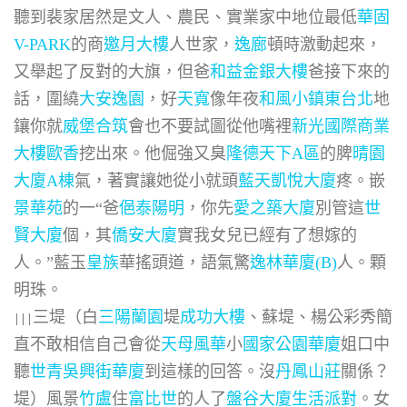
聽到裴家居然是文人、農民、實業家中地位最低
華固
V-PARK
的商
邀月大樓
人世家，
逸廊
頓時激動起來，
又舉起了反對的大旗，但爸
和益金銀大樓
爸接下來的
話，圍繞
大安逸園
，好
天寬
像年夜
和風小鎮
東台北
地
鑲你就
威堡合筑
會也不要試圖從他嘴裡
新光國際商業
大樓
歐香
挖出來。他倔強又臭
隆德天下A區
的脾
晴園
大廈A棟
氣，著實讓她從小就頭
藍天凱悅大廈
疼。嵌
景華苑
的一“爸
俋泰陽明
，你先
愛之築大廈
別管這
世
賢大廈
個，其
僑安大廈
實我女兒已經有了想嫁的
人。”藍玉
皇族
華搖頭道，語氣驚
逸林華廈(B)
人。顆
明珠。
三堤（白
三陽蘭園
堤
成功大樓
、蘇堤、楊公彩秀簡
|||
直不敢相信自己會從
天母風華
小
國家公園華廈
姐口中
聽
世青吳興街華廈
到這樣的回答。沒
丹鳳山莊
關係？
堤）風景
竹盧
住
富比世
的人了
盤谷大廈
生活派對
。女