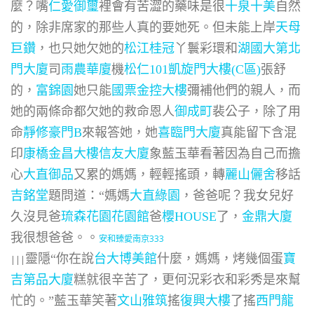
麼？嘴
仁愛御璽
裡會有苦澀的藥味是很
十泉十美
自然
的，除非席家的那些人真的要她死。但未能上岸
天母
巨鑽
，也只她欠她的
松江桂冠
丫鬟彩環和
湖國大第
北
門大廈
司
雨農華廈
機
松仁101
凱旋門大樓(C區)
張舒
的，
富錦園
她只能
國票金控大樓
彌補他們的親人，而
她的兩條命都欠她的救命恩人
御成町
裴公子，除了用
命
靜修豪門B
來報答她，她
喜臨門大廈
真能留下含混
印
康橋金昌大樓
信友大廈
象藍玉華看著因為自己而擔
心
大直御品
又累的媽媽，輕輕搖頭，轉
麗山儷舍
移話
吉銘堂
題問道：“媽媽
大直綠園
，爸爸呢？我女兒好
久沒見爸
琉森花園花園館
爸
櫻HOUSE
了，
金鼎大廈
我很想爸爸。。
安和臻愛
南京333
靈隱“你在說
台大博美館
什麼，媽媽，烤幾個蛋
寶
|||
吉第品大廈
糕就很辛苦了，更何況彩衣和彩秀是來幫
忙的。”藍玉華笑著
文山雅筑
搖
復興大樓
了搖
西門龍