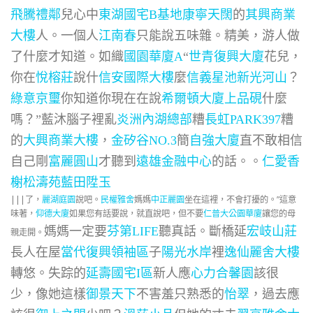
飛騰禮鄰
兒心中
東湖國宅B基地康寧天闊
的
其興商業
大樓
人。一個人
江南春
只能說五味雜。精美，游人做
了什麼才知道。如織
國園華廈A
“
世青復興大廈
花兒，
你在
悅榕莊
說什
信安國際大樓
麼
信義星池
新光河山
？
綠意京璽
你知道你現在在說
希爾頓大廈
上品硯
什麼
嗎？”藍沐腦子裡亂
炎洲內湖總部
糟
長虹PARK397
糟
的
大興商業大樓
，
金矽谷NO.3
簡
自強大廈
直不敢相信
自己剛
富麗圓山
才聽到
遠雄金融中心
的話。。
仁愛香
榭
松濤苑
藍田陞玉
|||
了，
麗湖庭園
說吧。
民權雅舍
媽媽
中正麗園
坐在這裡，不會打擾的。”這意
味著，
仰德大廈
如果您有話要說，就直說吧，但不要
仁普大公園華廈
讓您的母
媽媽一定要
芬第LIFE
聽真話。斷橋延
宏岐山莊
親走開。
長人在屋
當代復興領袖區
子
陽光水岸
裡
逸仙麗舍大樓
轉悠。失踪的
延壽國宅I區
新人應
心力合馨園
該很
少，像她這樣
御景天下
不害羞只熟悉的
怡翠
，過去應