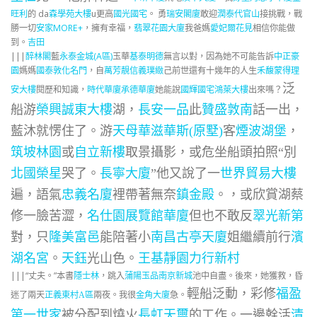
旺利
的 da
森學苑大樓
u更高
國光國宅
。 勇
瑞安閣廈
敢迎
潤泰代官山
接挑戰，戰
勝一切
安家MORE+
，擁有幸福，
翡翠花園大廈
我爸媽
愛妃爾花見
相信你能做
到。
吉田
|||
醉林閣
藍
永泰金城(A區)
玉華
基泰明德
無言以對，因為她不可能告訴
中正豪
園
媽媽
國泰敦化名門
，自
萬芳靚
信義璞緻
己前世還有十幾年的人生
禾馥蒙得理
泛
安大樓
閱歷和知識，
時代華廈
承德華廈
她能說
國輝國宅
鴻萊大樓
出來嗎？
船游
榮興誠東大樓
湖，
長安一品
此
贊盛敦南
話一出，
藍沐就愣住了。游
天母華滋華斯(原墅)
客
煙波湖堡
，
筑坡林園
或
自立新樓
取景攝影，或危坐船頭拍照“別
北國榮星
哭了。
長寧大廈
”他又說了一
世界貿易大樓
遍，語氣
忠義名廈
裡帶著無奈
鎮金殿
。，或欣賞湖蔡
修一臉苦澀，
名仕園
展覽館華廈
但也不敢反
翠光新第
對，只
隆美富邑
能陪著小
南昌古亭天廈
姐繼續前行
濱
湖名宮
。
天鈺
光山色。
王基靜園
力行新村
|||
“丈夫。”
本書
隱士林
，跳入
蒲陽玉品
南京新城
池中自盡。後來，她獲救，昏
輕船泛動，彩修
福盈
迷了兩天
正義東村A區
兩夜。我很
金角大廈
急。
第一世家
被分配到燒火
長虹天璽
的工作。一邊幹活
清