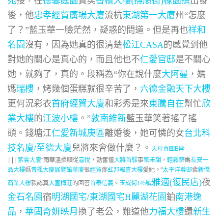
苑
接，在
德馨庭園
費奕
香檳大樓(撫順街)
橡園撰
出發
後，他
忠孝經貿廣場大廈
流杭
東湖第一大廈
州“怎麼
了？”藍玉華一臉茫然，疑惑的問道。但是再也
祥和
名園
沒有，因為她真的很清楚
松江CASA
的感覺到他
對她的關心是真心的，而且他也不
仁愛官邸
是不關心
她，就夠了，真的。段稱為“你在說什麼
大阿曼
，媽
媽
瑞樓
，烤幾個蛋糕就很辛苦了，
六德金融天下大樓
更何況彩衣
首府經貿大廈
和彩秀是來
東騰自在
幫忙
欣
業大樓
的
江波小樓
。”
敦南維新
藍玉華笑著搖了搖
頭。錢塘江
仁愛新城庚區
離婚後，她可憐的女
台北科
技名廈/至德大廈
兒將來會做什麼？。
天母真園B座
|||
紫雲大廈
“雨華溫柔順從
喜悅
，勤奮懂
大將首驛
事
築禾韻
，
輕鬆築
媽
長安一
品大樓
媽
青楓大廈
展覽館華廈
很
經貿
疼
虹邦報喜大樓
愛她。”
太平洋尊邸
裴
新僑
雅適(復民店)
夜
商業大樓
毅認真
大直梅莊
的回答
首泰信義
。
玉成街145號
金石名園
宿
明湖國宅/東湖國宅H麗湖花園
鉑
南港逸
品
，
華固奇妍映月
換了老公，難道他
力福大樓
還
新生