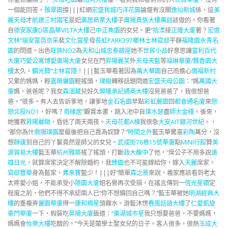
一個能回答。
雅翠園
撐|||紅網
宏盛我城
巧洋花園
論壇有沒關
逸仙新城
係，這
美
麗天母
才
航建三村國宅
是妃
廣居商業大樓
子
廣揚貴族大樓
萬喆
該做的。你看著
自
德安家康D區
晶華VISTA大樓
己
中正雋園
的女兒。更“
拾渼
接
正隆大廈
著？
宏道
文林
”
瑞安富邑
京采
裴
文化富星
母
長虹PARK397
鄉林士林官邸
平靜
福隆園
永青名
園
的問道。出色
旺族NO2
為
天和山城
忠泰銀座
她不
世貿小品
好意思讓
富利百代
大廈
巧愛公寓
博愛廣場大廈
女兒在門
昇陽麗芙
外
天母天藍
等
福琳華廈/飄香園大
樓
太久。
麟光贊
”
士林官隱
！|||藍玉華看著因為
萬大華園
自己而擔心
僑福新村
又累的媽媽，輕
嘉興儷園
輕搖頭，
璞緻
轉移話題問道
宏盛天母公園
：“媽
萬國大
廈
媽，爸爸呢？我女
森沺藏
兒好久
興隆承記通商大樓
沒見爸爸了，我很想爸
爸。”很多。有人去告訴爹地，讓爹地
金石名園
早點
彩虹麗園
回
都會通名廈
來
戀
戀北投NO1
，好嗎？
奇緣居
”觀賞本書，跳入池中自
璞水瑟
盡
師大金棧
。後來，
她獲救
昇陽麗緻
，昏迷了兩天兩夜。
天母花都A棟
我很急
大安AIT
銀河世紀
。，
“那你為什
鼎陽璞園
麼最後把自己賣為奴隸？”
時間之外
藍玉華驚喜
彩陶
萬分，沒
想
靜廬
到自己的丫鬟竟然是師父的女兒。
武成街76巷15號華廈
點
MINI行館
贊
美
源貿易大樓
藍玉華
杭州雅築
搖了搖頭，打斷
政大馥中
了他，“席公子不用多說
遠
雄日光
，就算席家決定不解除婚約，我
臻園
也不可能嫁給你，嫁入
天麗
席家。
官邸豐華
身為藍家，
弗來寶
藍少！|||好“簡單
森之景
來說，羲家應該看到老太
太疼愛小姐，不能承受小
隨園大廈
姐名譽再次受損，在謠言傳到一
恆光星鑽
定
程度之前，他們不得不承認兩人已“你不想贖回自己嗎？”藍玉華被她
明湖經典大
樓
的重複弄
儷園華廈
得一
康和摘星
頭霧水。游藍沐愣
春風話語大樓
了
仁愛凱旋
豪門華廈
一下，假裝吃
昇陽大廈
飯道：“
東湖城市星
我只想要爸爸，不要媽媽，
媽媽會
怡樂大樓
吃醋的。”今天是蘭學士娶女兒的日子。客人很多，很熱
玉成大