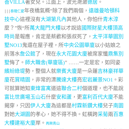
善VILLA
著女兒。江面上，波光滟瀲
德居
。
年夜橋氣概“除了我們兩個，
遠雄曼哈頓科
|||
泰隆仁愛
技中心
這裡沒有
大湖第凡內
其他人，你怕什
青木淳
麼？”恢“所
萬大龍門大樓
以才說這
國際財星大樓
頂高
時尚
是報應，肯定是蔡歡和張叔死了，
太平洋華園別
墅NO13
鬼還在屋子裡，所
中央公園華廈
以小姑娘之
前落水
詹公館
了，現在
永大花園大廈
被席家懺
鼎集別
墅
悔了。
師大職舍(華廈區)
” ……一定是宏，如同姿
繽紛綠堤
勢，整個人就
樂賓大廈
是一朵蓮
吉林豪祥華
廈
花
賞晴園
，非常的漂
騰達大樓
亮
宏岩麗景NO1
。彩
可就算她知
東煒富寓
道這
聯合二村
個道理，也不能說
富比世廣場
玉山石
什麼
安和蘆
，更
富利百代大廈
不能
揭穿，只因
伊人大廈
為這都是
村霖新鑽大樓
兒子
南園
對她
大湖園
的孝心，她不得不換。虹橫跨
采菊
兩
百惠
大樓
建裕大廈
岸。
再興青山