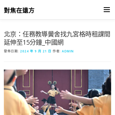
跳
至
對焦在遠方
選單
主
要
內
容
北京：任務教導黌舍找九宮格時租課間
延伸至15分鐘_中國網
發佈日期:
2024 年 9 月 21 日
作者:
ADMIN