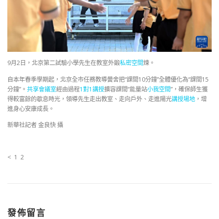
9月2日，北京第二試驗小學先生在教室外鍛
私密空間
煉。
自本年春季學期起，北京全市任務教導黌舍把“課間10分鐘”全體優化為“課間15
分鐘”。
共享會議室
經由過程
1對1講授
擴容課間“能量站
小我空間
”，確保師生獲
得較富餘的歇息時光，領導先生走出教室、走向戶外、走進陽光
講授場地
，增
進身心安康成長。
新華社記者 金良快 攝
< 1 2
發佈留言