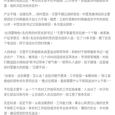
叶家畈村地处山区，考虑到王暨平在市级部门工作多年，处理复杂问题经验丰
富，组织决定派他去驻村。
产业不强、治理无序……到村里后，王暨平通过调研发现，村里发展滞后的主要
原因在于村两委班子战斗力不强。据悉，之前叶家畈村村两委成员平均年龄近
50岁，村党支部书记又因身体原因，多次提出辞职。
“必须要物色1名优秀的村党支部书记！”王暨平拿着党员名册一个个翻，挨家挨
户征求意见，发现1名在杭经商的党员是合适的人选，见了10多次面、通了近百
个电话后，终于说动对方回村发展。
人回来后，王暨平又积极联系县里选派帮带导师，和联村干部帮着新书记一起
访农户、下地头、推项目，几个月时间连续攻克旱改水、专项债等难题，村民
们都竖起大拇指说“新书记带来了新气象”。“把带头人选好、班子建强，这是留
给村里最大的财富。”王暨平说。
“派谁去、派去哪里、怎么派？这些问题不厘清，工作就是一本糊涂账。”浙江省
委组织部有关负责同志说，“重点在精准，基层需要什么干部就选派什么干部。”
不仅是王暨平，从一个个农村工作指导员的工作实践来看：人派对了，村子的
变化就会日新月异。让合适的人去合适的村，浙江想了很多实招：
先定标准、后定干部。从政治素质好、工作能力强、事业心和责任心强的优秀
干部职工中选派，有农村工作经验或涉农专业技术特长，懂现代农业、乡村旅
游、建设规划的优先选派。