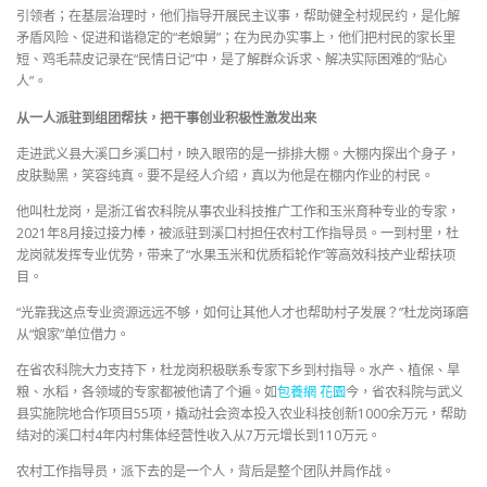
引领者；在基层治理时，他们指导开展民主议事，帮助健全村规民约，是化解
矛盾风险、促进和谐稳定的“老娘舅”；在为民办实事上，他们把村民的家长里
短、鸡毛蒜皮记录在“民情日记”中，是了解群众诉求、解决实际困难的“贴心
人”。
从一人派驻到组团帮扶，把干事创业积极性激发出来
走进武义县大溪口乡溪口村，映入眼帘的是一排排大棚。大棚内探出个身子，
皮肤黝黑，笑容纯真。要不是经人介绍，真以为他是在棚内作业的村民。
他叫杜龙岗，是浙江省农科院从事农业科技推广工作和玉米育种专业的专家，
2021年8月接过接力棒，被派驻到溪口村担任农村工作指导员。一到村里，杜
龙岗就发挥专业优势，带来了“水果玉米和优质稻轮作”等高效科技产业帮扶项
目。
“光靠我这点专业资源远远不够，如何让其他人才也帮助村子发展？”杜龙岗琢磨
从“娘家”单位借力。
在省农科院大力支持下，杜龙岗积极联系专家下乡到村指导。水产、植保、旱
粮、水稻，各领域的专家都被他请了个遍。如
包養網 花園
今，省农科院与武义
县实施院地合作项目55项，撬动社会资本投入农业科技创新1000余万元，帮助
结对的溪口村4年内村集体经营性收入从7万元增长到110万元。
农村工作指导员，派下去的是一个人，背后是整个团队并肩作战。