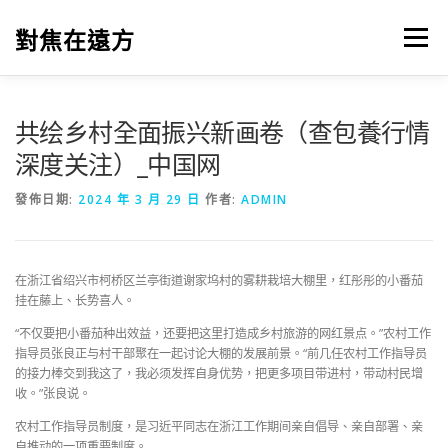
跳
至
對焦在遠方
選單
主
要
內
容
共绘乡村全面振兴新画卷（查包養行情
深度关注）_中国网
發佈日期:
2024 年 3 月 29 日
作者:
ADMIN
在浙江省绍兴市柯桥区兰亭街道谢家坞村的雾耕栽培大棚里，红彤彤的小番茄
挂在藤上、长势喜人。
“不仅要把小番茄种出效益，还要把这里打造成乡村旅游的网红景点。”农村工作
指导员张良正与村干部聚在一起讨论大棚的发展前景。“前几任农村工作指导员
的接力棒交到我这了，我必须发挥自身优势，把更多项目带进村，带动村民增
收。”张良说。
农村工作指导员制度，是习近平同志在浙江工作期间亲自倡导、亲自部署、亲
自推动的一项重要制度。