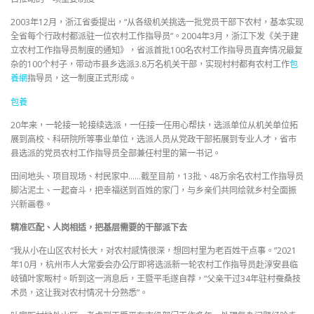
2003年12月，浙江省委提出，“从各级机关挑选一批党员干部下农村，基本实现
全省每个行政村都派驻一位农村工作指导员”。2004年3月，浙江下发《关于建
立农村工作指导员制度的通知》，省派首批100名农村工作指导员直奔情况最复
杂的100个村子，带动市县乡选派3.8万名机关干部，实现村村都有农村工作
包
養網
指导员，这一制度正式形成。
包養
20年来，一轮接一轮接续选派，一任接一任用心帮扶，选派单位从机关单位拓
展到高校、科研院所等事业单位，选派人员从党政干部拓展到专业人才，省市
县选派的党员农村工作指导员全部兼任村里的第一书记。
田间地头、项目现场、村民家中……截至目前，13批、48万余名农村工作指导员
脚沾泥土、一起奋斗，把幸福送到百姓的家门，与乡亲们共同绘就乡村全面振
兴新画卷。
精准匹配、人岗相适，把基层需要的干部派下去
“我从小在山区农村长大，对农村感情很深，想回村里为老百姓干点事。”2021
年10月，杭州市人大常委会办公厅即将选派新一轮农村工作指导员赴淳安县临
岐镇叶家畈村。听到这一消息后，王暨平毛遂自荐，“父亲干过34年驻村蚕桑技
术员，这让我对农村情况十分熟悉”。