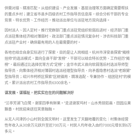
供需对接、精准匹配。从组织建设、产业发展、基层治理等方面确定需要帮扶
的重点乡村；建立省市县乡四级农村工作指导员信息库，综合分析干部的专业
背景、特长优势、工作经历，推动派出单位与派驻地方双向选择。
因村派人、因人定村。推行党群部门重点派驻党组织软弱后进村、经济部门重
点派驻集体经济相对薄弱村、政法部门重点派驻情况复杂村、涉农科技部门重
点派驻产业村，确保最有用的人在最需要的村。
各地也结合自身实际进行了探索，目的是让人岗相适。杭州市淳安县探索“揭榜
挂帅”的选派模式，面向全县干部“发榜”，干部可以结合特长优势、工作经历“揭
榜”，最后通过比选择优等方式“定榜”；金华市武义县向软弱落后村选派导师型
指导员、向集体经济相对薄弱村选派经理型指导员、向矛盾隐患村选派“老娘舅”
型指导员；绍兴市柯桥区探索“区统镇用、精准选配、专兼协作、组团驻村”的模
式，累计派出农村工作指导员6300余名。
谋发展、谋福祉，把实实在在的问题解决好
“兰亭芳湖飞白鹭，谢家四季有鲜果。”走进谢家坞村，山水秀丽如画，田园瓜果
飘香，村民迎来送往笑意融融。
从无人问津的小山村到全国文明村，这里发生了天翻地覆的变化：村集体经营
性年收入从30余万元跃升至近700万元，村民人均年收入由约7000元增长到6万
多元。