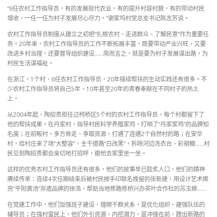
“6任农村工作指导员，有的发展现代农业，有的提升村容村貌，有的带动村民
增收，一任一任为村子发展尽心尽力。”谢家坞村党总支书记陈志芳说。
农村工作指导员制度从建立之初把“扎根农村、走进群众、了解民意”作为重要任
务。20年来，农村工作指导员的工作不断拓展丰富，既要带动产业兴旺，又要
改进乡村治理，还要督导组织建设……简而言之，就是要为村子发展谋出路，为
村民生活谋福祉。
在浙江，1个村、6任农村工作指导员，20年接续帮扶的生动实践还有很多。不
少农村工作指导员将自己5年、10年甚至20年的青春奉献在不同村子的热土
上。
从2004年起，陶招贵担任过柯桥区5个村的农村工作指导员，每个村都留下了
他的帮扶成果。在丹家村，指导村民科学养殖家鸡，打响了“丹家家鸡”的品牌知
名度；在前畈村，多方奔走、争取资源，打通了连通2个自然村的路；在安华
村，给村庄来了场“大整容”，主干道路“白改黑”，拆除河边洗衣台、彩钢棚……村
民见到陶招贵都会亲切地打招呼，邀他去家里坐一坐。
这样的优秀农村工作指导员还有很多，他们的故事早已脍炙人口，他们的精神
赓续传承：连续4次任期结束后被村民按手印联名挽留的张新建，用设计艺术擦
亮“平阳黄汤”非遗品牌的徐浩，帮助当地修路修桥兴办茶叶合作社的苏玉婷……
在党建工作中，他们加强班子建设，理顺干群关系，是优化组织、建强队伍的
辅导员；在强村富民上，他们外引资源、内挖潜力，是冲锋在前、蹚出新路的