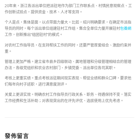
20年来，浙江各派出单位把派驻地作为部门工作联系点、村情民意观察点、工
作创新试验点，提供资金、技术、人才等支持。
个人是点，集体是面，以点带面力量大。比如，绍兴明确要求，在确定市派指
导员的同时，每个派出单位组建驻村工作组，集合全单位力量开展驻村
包養網
工作，创新推出“组团驻村”的模式。
对农村工作指导员，在支持帮扶工作的同时，还要严管厚爱结合、激励约束并
重。
管理上更加严格。建立省市县乡四级联动、属地管理和分级管理相结合的管理
办法，各级党组织和农业农村部门、乡镇党委、派出单位各司其职。
考核上更重实绩。重点考核派驻期间现实表现、帮促业绩和群众口碑，要求他
们每年向村子述职，进行满意度测评。
关爱上更讲实效。明确农村工作指导员行政关系、职务、待遇保持不变，落实
工作经费和生活补助；对表现突出的在评先评优、选拔使用上优先考虑。
發佈留言