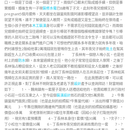
口，一個是丁亞譜，另一個是丁丁丁。兩個戶口都未打點成婚手續，但倒是事
實婚姻，婚後生有一子現
裝修水電
已8歲鳴丁子文，此刻年夜兒媳婦又已
pregnant5個月擺佈、天天都坐在鎮當局對面阿誰影樓裡望店，豈非鎮計生辦
就望不見嗎，誰不了解便是沒人敢問，沒有成婚證又是生二胎始終在傢待產，
生個小孩子他們本
木工裝潢
身可以擺平，不需求花任何錢就能進戶口，而兩個
兒媳婦也始終從沒往過婦查，豈非引導就不應做個楷模相應國傢號令嗎？引導
傢的人就可以生二胎嗎？就可以沒有成婚證就不符合法令生子，並且都可以因
職務之便走關系走後門進戶口嗎？可想他們的關系多年夜實力就有多年夜。咱
們村誰想生2胎給他拿2萬塊錢就包管鳴你生上去，其年夜兒子始終
批土
在幫其
餘超生人上戶口收費4000元包管上好。 丁長林有一個戀人鳴小瓦，也是他
村上的媳
防水
婦l，本來當過婦女主任，他小兒子常常往這個女人傢鬧、之後丁
長林強占瞭這個女人，這女人老公因誠實不敢抵擋就和這女人仳離瞭，之後好
幾年此女前夫都沒找到?媳婦。此刻丁長林這個戀人在古井吳莊住，丁長林給其
情婦在古井吳莊買的屋子，兩人常常在一路住。 在此我懇請引導，可以或
許正視此事，對丁長林不明財富及老婆名下房
設計
產予以查詢拜訪！財富明細
如下： 1、、魏崗鎮有一套屋子是他人送禮送給他的，他賣給瞭王井行政村
小石莊一位石玉東之人，至今這個
裝潢設計
姓石的還欠他5萬房款. 2、牛集
鎮當局門面房2間沿街（也是此刻的拍照館?牛集當代緣）。派出所樓下價值30
萬元 3、牛集往魏剛的路邊有門面房3間（也是此刻的拍照館拍攝基地）。
價值60多萬 宋老傢新村算計9套往年賣瞭4套（因給小兒子打點弛刑所
用），現另有5套預備賣 4、丁長林本身住1套價?值30萬 5、?次子?：?
丁小松住?1套價值30萬 6、丁長林年夜兒媳的弟弟姓喬的住一套 7、?