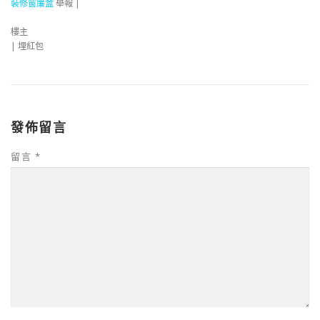
裝修窗簾盒
舉報 |
樓主
|
埋紅包
發佈留言
留言
*