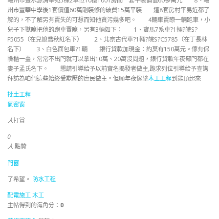
亳州市豐水源清華苑5棟2單位10樓1001房間一套平裝價值60多萬元 8、亳
州市豐華中學後1套價值60萬剛裝修的破費15萬平裝 這8套房村平易近都了
解的，不了解另有賣失的可想而知他貪污幾多吧。 4輛車賣瞭一輛跑車，小
兒子下獄瞭把他的跑車賣瞭，另有3輛如下： 1、寶馬7系車?1輛?皖S?
F5055（在兒媳喬秋紅名下） 2、北京古代車?1輛?皖S?C5785（在丁長林
名下） 3、白色面包車?1輛 銀行貸款加現金：約莫有150萬元。傢有保
險櫃一臺，常常不出門就可以拿出10萬、20萬沒問題，銀行貸款年夜部門都在
妻子孟氏名下。 懇請引導給予以前實名揭發者做主,跪求列位引導給予查詢
拜訪為咱們這些始終受欺壓的庶民做主。但願年夜傢望
木工工程
到能頂起來
批土工程
氣密窗
人
打賞
0
人
點贊
門窗
了希望。
防水工程
配電施工
木工
主帖得到的海角分：
0