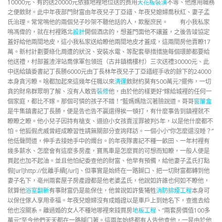
10000元、有的送20000元依據地裡地位送的费用
天花板裝潢
不等、他應用職務
之便斂財。此中年夜部門財富由年夜兒子丁亞譜、年夜兒媳婦喬秋紅、妻子孟
氏治理。常常鳴他的兩個兒子吵架不聽他話的人，欺壓庶民。 有小我私家
鳴馮偉的，就在村裡路北
設計
開個酒店的，想蓋門面他不讓蓋，之後告竣協定
蓋好給他兩間地皮，這小我私家送給瞭他兩間地皮才蓋成，這兩間房他賣瞭17
萬。新村計劃要綠化周遭的狀況、安裝水電、等配套舉措措施每個環節都要給
他送禮，村部蓋渣滓站喬傢軍包領班（古井鎮橋樓村）三次送禮30000元、此
中送給鎮委書記丁長勝6000元由丁長林年夜兒子丁亞譜經手收的餘下的24000
本身貪污瞭。啥都加起來這幾年任職以來
清運
斂財約莫有500萬元?擺佈，一切
貪的財帛群眾明了解、沒有人敢告
裝修
他，由於他的樣更好“嫁給城裡的任何一
個家庭，都比不嫁。那個可憐的孩子不錯！”藍媽媽陰沉著臉說道。哥哥
窗簾盒
是牛集鎮書記丁長勝，便是告也告不贏還得挨一頓打，有什麼事告到鎮裡就不
瞭瞭之瞭。他小兒子因持有槍支、逼迫小女孩賣淫罪被判5年，以是他什麼都不
怕。他狐假虎威曾經成瞭習性請無關部分查詢拜訪。一個小小“你怎麼還沒睡？”
他低聲問道，伸手去接她手中的燭台。的年夜隊書記不種一畝田、一年村裡有
幾多薪水、怎麼會有這麼多房產，寶馬車是怎麼買的可想而知瞭，一般人便是
買起也加不起油。並且他怕紀委查他的財富、他早有預備，給他妻子孟氏打點
假[url]http://仳離手續[/url]、但事實是始終在一路餬口、把一切財富都轉到他
妻子名下，亳州兩套屋子房產證都是他老婆孟氏，他說如許誰也何如不瞭他，
就算他
浴室翻新
有事財富仍是能保住，他曾說如許隻犧牲
消防排煙工程
本身可
以保住傢人享用幸福。年夜兒媳婦沒有成婚證以是車戶上到她名下，查進去給
他也沒關系。離過婚的女人不種地哪裡來錢買房
地板工程
、“兩套房價值100多
萬元”至今他們天天都在一路餬口著。這兩年始終都有人告他查他，一是由於他