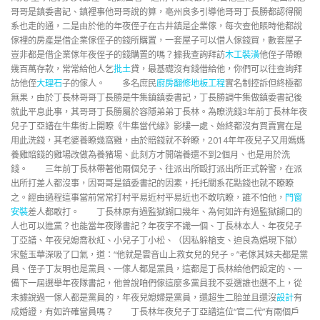
哥哥是鎮委書記、鎮裡事他哥哥說的算，亳州良多引導他哥哥丁長勝都認得關
系也走的通，二是由於他的年夜侄子在古井鎮是企業傢，每次查他賬時他都說
傢裡的房產是借企業傢侄子的錢所購置，一套屋子可以借人傢錢買，數套屋子
豈非都是借企業傢年夜侄子的錢購置的嗎？據我查詢拜訪
木工裝潢
他侄子帶瞭
幾百萬存款，常常給他人乞
批土
貸，最基礎沒有錢借給他，你們可以往查詢拜
訪他侄
大理石
子的傢人。 多名庶民
廚房翻修
地板工程
實名制控訴但終極都
無果，由於丁長林哥哥丁長勝是牛集鎮鎮委書記，丁長勝調牛集做鎮委書記後
就此平息此事，其哥哥丁長勝屬於容隱弟弟丁長林。為瞭洗錢3年前丁長林年夜
兒子丁亞譜在牛集街上開瞭《牛集當代緣》影樓一處、始終都沒有買賣實在是
用此洗錢，其老婆養瞭幾窩雞，由於賠錢就不幹瞭，2014年年夜兒子又用媽媽
養雞賠錢的雞場改做為養豬場、此刻方才開端養還不到2個月、也是用於洗
錢。 三年前丁長林帶著他兩個兒子、往派出所毆打派出所正式幹警，在派
出所打差人都沒事，因哥哥是鎮委書記的因素，托托關系花點錢也就不瞭瞭
之。經由過程這事當前常常打村平易近村平易近也不敢吭瞭，誰不怕他，
門窗
安裝
差人都敢打。 丁長林原有過監獄餬口幾年、為何如許有過監獄餬口的
人也可以進黨？也能當年夜隊書記？年夜字不識一個、丁長林本人、年夜兒子
丁亞譜、年夜兒媳喬秋紅、小兒子丁小松、（因私躲槍支、迫良為娼現下獄）
宋藍玉華深吸了口氣，道：“他就是雲音山上救女兒的兒子。”老傢其妹夫都是黨
員、侄子丁友明也是黨員、一傢人都是黨員，這都是丁長林給他們設定的、一
備下一屆選舉年夜隊書記，他曾說咱們傢這麼多黨員我不妥選誰也選不上，從
未據說過一傢人都是黨員的，年夜兒媳婦是黨員，還超生二胎並且還沒
設計
有
成婚證，有如許確當員嗎？ 丁長林年夜兒子丁亞譜這位“官二代”有兩個戶