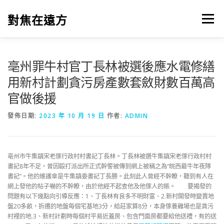
跳
至
對焦在遠方
選單
主
要
內
容
亳州罪牛村官丁長林被選後應水電修繕
用新村計劃貪污房產數套斂財數百萬高
官做後援
發佈日期:
2023 年 10 月 19 日
作者:
ADMIN
亳州市牛集鎮宋老傢行政村村書記丁長林。丁長林被選牛集鎮宋老傢行政村村
書記8年不足，曾因毆打派出所正式幹警被傳到網上被稱之為“皖西最牛年夜隊
書記”。他的維護傘是牛集鎮委書記丁長勝。此刻此人曾經不幹瞭，聽到有人在
網上發他的帖子嚇的不幹瞭，由於他經不起查他及他傢人的賬。 要揭發的
問題有以下幾點向引導反應：1、丁長林有良多不明財富、2.新村開發時變賣地
盤20多畝，拆遷的地盤每個宅基地3分，給莊家算8分，本身傢養雞場也是貪污
村裡的地.3、新村計劃時每個村平易近蓋房、包含門面房都要給他送禮，有的送