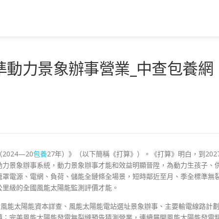
準動力景象辦事營業_中查包養網
024—20
包養
27年）》（以下簡稱《打算》）。《打算》明白，到202
動力景象辦事系統，動力景象辦事才能和效益明顯晉陞，為動力生孩子、
籠罩電源、電網、負荷、儲能全鏈條全場景，短時鄰近至月、季全標準無
公里級的全國風能太陽能監測評價才能。
輪風能太陽能資本詳查、風能太陽能電站選址景象辦事、主要輸電線路計
價；完美風能太陽能發電無裂縫預告猜測營業，連續展開風能太陽能發電