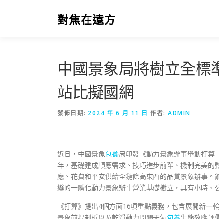
跳
至
對焦在遠方
主
要
內
容
中國景象局將樹立全標
站比擬國網
發佈日期:
2024 年 6 月 11 日
作者:
ADMIN
近日，中國景象
包養
局印發《動力景象辦事舉動打算（2
年，基礎建成順應需求、技巧進步前輩、機制完美的
應、花費和平安供給全鏈條高東西的品質景象辦事。
縫的一體化動力景象辦事營業基礎樹立，具有小時、
《打算》提出4個方面16項重點義務，包含展開新一
景象前提剖析以及乾淨動力開闢天氣
包養
生態效應評