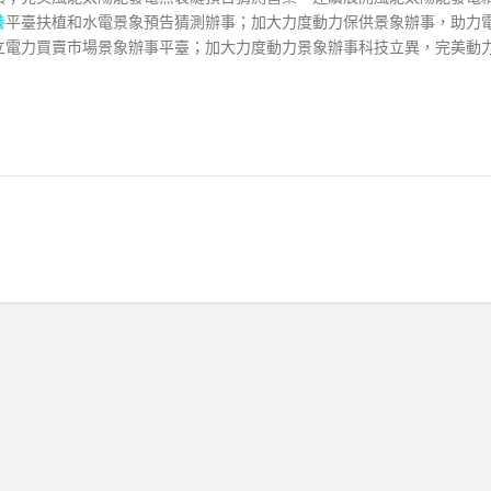
養
平臺扶植和水電景象預告猜測辦事；加大力度動力保供景象辦事，助力
立電力買賣市場景象辦事平臺；加大力度動力景象辦事科技立異，完美動