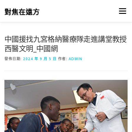
跳
至
對焦在遠方
選單
主
要
內
容
中國援找九宮格納醫療隊走進講堂教授
西醫文明_中國網
發佈日期:
2024 年 9 月 5 日
作者:
ADMIN