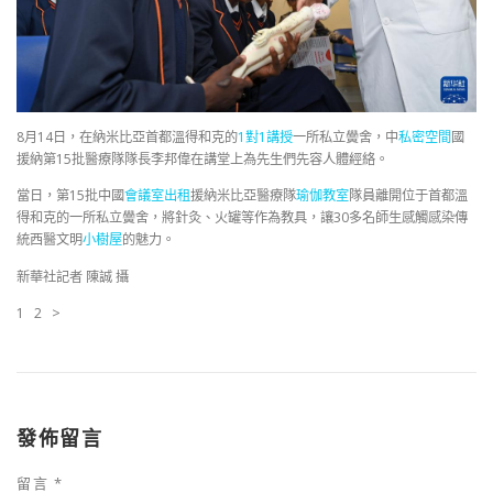
8月14日，在納米比亞首都溫得和克的
1對1講授
一所私立黌舍，中
私密空間
國
援納第15批醫療隊隊長李邦偉在講堂上為先生們先容人體經絡。
當日，第15批中國
會議室出租
援納米比亞醫療隊
瑜伽教室
隊員離開位于首都溫
得和克的一所私立黌舍，將針灸、火罐等作為教具，讓30多名師生感觸感染傳
統西醫文明
小樹屋
的魅力。
新華社記者 陳誠 攝
1 2 >
發佈留言
留言
*