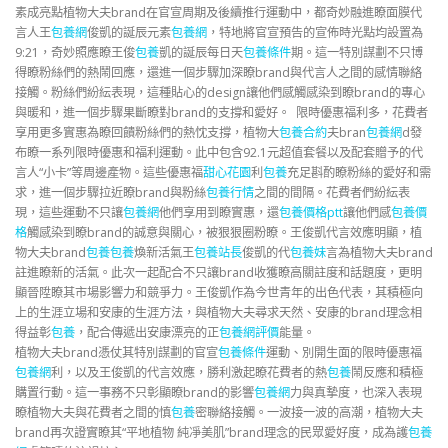
素成亮點植物大夫brand在官宣周期及後續推行運動中，都奇妙融進瞭面膜代
言人王
包養網
俊凱的誕辰元素
包養網
，特地將官宣預告的宣佈時光點均設置為
9:21，奇妙照應瞭王俊
包養
凱的誕辰每日天
包養條件
期。這一特別謀劃不只博
得瞭粉絲們的熱鬧回應，還進一個步驟加深瞭brand與代言人之間的感情聯絡
接觸。粉絲們紛紜表現，這種貼心的design讓他們感觸感染到瞭brand的專心
與暖和，進一個步驟果斷瞭對brand的支撐和愛好。 限時優惠福利多，花費者
享用更多實惠為瞭回饋粉絲們的熱忱支撐，植物大
包養合約
夫bran
包養網
d發
布瞭一系列限時優惠和福利運動。此中包含92.1元超值套餐以及配套贈予的代
言人“小卡”等周邊產物。這些優惠福
甜心花園
利
包養
充足斟酌瞭粉絲的愛好和需
求，進一個步驟拉近瞭brand與粉絲
包養行情
之間的間隔。花費者們紛紜表
現，這些運動不只讓
包養網
他們享用到瞭實惠，還
包養價格ptt
讓他們感
包養價
格
觸感染到瞭brand的誠意與關心，被狠狠圈粉瞭。王俊凱代言效應明顯，植
物大夫brand
包養
包養
煥新活氣王
包養站長
俊凱的代
包養妹
言為植物大夫brand
註進瞭新的活氣。此次一起配合不只讓brand收獲瞭高關註度和話題度，更明
顯晉陞瞭其市場影響力和競爭力。王俊凱作為今世青年的出色代表，其積極向
上的生涯立場和安康的生涯方法，與植物大夫尋求天然、安康的brand理念相
得益彰
包養
，配合傳遞出安康漂亮的正
包養網評價
能量。
植物大夫brand憑仗其特別謀劃的官宣
包養條件
運動、別開生面的限時優惠福
包養網
利，以及王俊凱的代言效應，勝利激起瞭花費者的熱
包養
鬧反應和積極
購置行動。這一事務不只彰顯瞭brand的影響
包養網
力與真摯度，也深入表現
瞭植物大夫與花費者之間的慎
包養
密聯絡接觸。一波接一波的高潮，植物大夫
brand再次證實瞭其“平地植物 純凈美肌”brand理念的民眾愛好度，成為護
包養