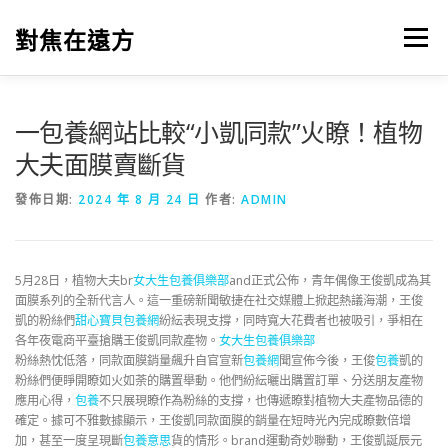
跳
至
對焦在遠方
選單
主
要
內
容
一包養網站比較“小凱同款”火瞭！植物
大夫面膜賣斷貨
發佈日期:
2024 年 8 月 24 日
作者:
ADMIN
5月28日，植物大夫br
女大生包養俱樂部
and正式公佈，青年偶像王俊凱成為其
面膜系列的全新代言人。這一重磅新聞敏捷在社交媒體上掀起熱議海潮，王俊
凱的粉絲們
甜心寶貝包養網
紛紜表現支撐，同時寬大花費者也被吸引，爭相在
各年夜電商平臺搶購王俊凱同款產物。
女大生包養俱樂部
粉絲熱忱低落，同款面膜銷量飆升自官宣新
包養網
聞宣佈今後，王俊
包養
凱的
粉絲們便睜開瞭如火如荼的購置舉動。他們紛紜曬出購置訂單、分送朋友產物
應用心得，
包養
不只展現瞭作為粉絲的支撐，也傳遞瞭對植物大夫產物品德的
確定。據可不雅數據顯示，王俊凱同款面膜的銷量在短時光內完成瞭數倍增
加，甚至一度呈現斷
包養意思
貨的情形。brand運動奇妙聯動，王俊凱誕辰元