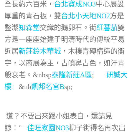
全長約六百米，
台北寶成NO3
中心展設
厚重的青石板，雙
台北小天地NO2
方是
整潔
知森堂
交織的鵝卵石。街
紅蕃茄
雙
方是一座座始建于明清時代的傳統平易
近居
新莊鈴木華城
，木樓青磚構造的衡
宇，以商展為主，古噴鼻古色，如汗青
般衰老。&nbsp
泰隆新莊A區
;
研誠大
樓
&nb
凱邦名宮B
sp;
道？不要出來跟小姐表白，還請見
諒！”
佳旺家園NO3
柳子街得名再次出