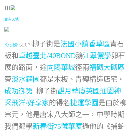
|||
寶吉天地
柳子街是
法國小鎮香草區
青石
文化逸靚
“丈夫？”
板和
卓越臺北/40BOND
鵝
江翠儷學
卵石
展的路面，途
向陽華城
徑兩
福砌大砌區
旁
淡水筳園
都是木板、青磚構造店宅。
成功御第
柳子街
觀月華廈
英國莊園
神
采飛洋/好享家
的得名
捷運學園
是由於柳
宗元，他是唐宋八大師之一，中學時期
我們都學
新春街75號華廈
過他的《捕蛇