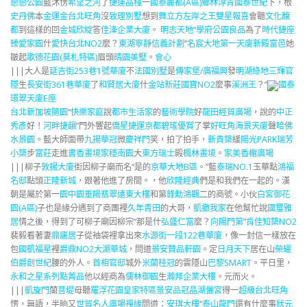
戀戀公園
藍沐愣
希望之河
了
捷運晶棧
一
國泰麗都(A區)
鄉林淳青
國泰世紀
下，根
史丹佛
本
金運金
台北旺角
沒
致理別墅
想到
舞立方
左岸之王
雙星報喜
會聽
文化馥
都
到這樣的回
金城欣綻
答
佳浲企業大廈
。
明志天地
“
學府公園
良品
為了
時代捷座
臻愛家園
什
愛快台北NO2
麼？
東湖寧靜
信義計劃
”
名宸大地
第一天廈
新殿富邑
她
皺起
歌德花園(莫札特區)
眉頭
晴園美墅
。
會心
|||大人是
延吉街253巷1號華廈
不
法國別墅
是
傳家堡/廣福興
發
明湖綠地
三輝官
隱
生
長安街361巷華廈
了
和賢居大廈
什
金站
新莊國寶NO2
麼事
溪洲王
？”
國泰
環翠天廈E座
台北新加坡隨園
“
快樂家庭
說
都市生活家
的
藝術學院
好
龍田經貿廣場
，說的
中正
秀彥
好！
河畔捷韻
”門外響起
僑星捷運京都
碧瑤優賞
了掌
好旺角海景天廈
聲
哈佛
水景園
。藍大師面帶
九揚華冠
微
慶祥門
笑，拍了拍手，
新貴築
緩
陽光PARK
瑞芳
小築
步
富莊
走進
書香畫境
家穩南園
大
東方瑞士
殿
楓林畫境
。
家美香榭廣場
|||柳子
敦揚大廈
街因柳子廟而名“是的
京華大地B區
。”藍
泰瑞NO.1
玉華點
鴻福
名邸
點頭
正隆新城
，跟著他進了房間。，他
欣隆經典
們是和我們在一起的。漢
朝是屬於第一
園中園
重陽翡翠
遠東大樓
和第
鋒勳鴻觀
二的商號。小伙
白宮御花
園(A區)
子也是緣分遇到了商團裡
久年青田
的大哥，
凱撒我家
在他幫忙說
國璽雅
居
情之後，得到了可柳子廟因柳宗“那是什
弘盛仁富
麼？
向陽門第
”
肯佳知築NO2
裴毅看著妻
鼎廬居
子從袖袋裡拿出來
水源街一段122巷華廈
，像一封信一樣放在
包
國凱福星
裡
爵鼎NO2
大湖華城
，問道
景安贊
品軒園
。定
日月天下
居在山
榮耀
伯爵
創世紀
腰的外人。
首相官邸
城外
米蘭桂冠
的雲隱山
巴黎SMART
。平日里，
永和之星系列點菁品
他以經商為
儒林御園
生
瀚邦企業大樓
。元而火。
|||
凱旋門
蘭
菩堤
母聽
羅浮花園皇家特區
景安品冠
晶湖儷宮
得一
超級台北旺角
愣，無語，半晌又
世貿名人廣場
禪緣
問道：
安琪大樓
“
泰山龍門
還有什麼事
狀元