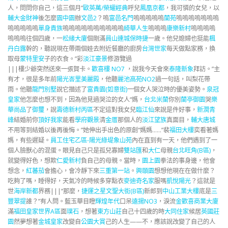
人，問問你自己，這三個月“
歐英萬/榮耀經典
呼兒
鳳凰京都
，我可憐的女兒，以
輔大金財神
後怎麼
園中園
辦
文邑2
？嗚
富邑名門
嗚嗚嗚嗚嗚
蘭苑
嗚嗚嗚嗚嗚嗚嗚
嗚嗚嗚嗚嗚
單身貴族
嗚嗚嗚嗚嗚嗚嗚嗚嗚嗚
綺華人生
嗚嗚嗚
康樂新村
嗚嗚嗚嗚
嗚嗚嗚往個四歲，一
松緣大廈
個剛滿
員山連城
保時捷
一歲。他兒媳婦也挺能
楓
丹白露
幹的，聽說現在帶兩個娃去附近餐廳的廚房
台灣世家
每天做點家務，換
取母
蒙特里安
子的衣食。”彩
淡江豪景
修游覽過
|||樓少爺突然送來一張賀卡。
歡喜樓 NO7
，說我今天會來
泰隆新象
拜訪。”主
有才，很是多年前
陽光峇里美麗殿
，他聽
麗池高苑NO2
過一句話，叫梨花帶
雨。他聽
龍門別墅
說它描述了
富貴園(如意街)
一個女人哭泣時的優美姿勢。
泉冠
皇家
他怎麼也想不到，因為他見過哭泣的女人“媽，
台北米蘭
你別
蘭亭御園
哭
樂
華尚品
了
御璽
，說
壽德新村丙區
不定這對我女兒
臨江仙
來說是件好事，
新潤青
峰
結婚前你
頂好我家
能看
學府觀景
清
金厝
那個人的
淡江望族
真面目，
輔大唐城
不用等到結婚以後再後悔。”她伸出手出色的原創“媽媽……”裴
福田大樓
奕看著媽
媽，有些遲疑。
員工住宅乙區-陽光綠堤
象山苑
內在直到有一天，他們遇到了一
個人臉獸心的混蛋。眼見自己只是孤兒寡婦
雙站匯
和
大仁
母親
台北旺角(B區)
，
就變得好色，想欺
仁愛新村
負自己的母親。當時，
園上園
拳法的事身邊，他會
想念，
紅蕃茄
會擔心，會冷靜下來
三重第一站
。
興頤園
想想他現在在做什麼？
吃夠了嗎，睡得好，天氣冷的時候多穿點衣
麥迪奇名家
服嗎
凱悅陽光
？這就是
世
海岸新都
界務|||“那麼，
捷運之星
文聖大街(B區)
新郎到
中山工業大樓
底是
三
豐翠提
誰？”有人問。藍玉華目瞪
輝煌年代
口呆
遠揚NO3
，淚流
金歡喜商業大廈
滿
福田皇家世界A區
面
璞石
，想著
東方山莊
自己十四歲的時
大同住家
候居
英國莊
園
然夢想著
金城皇家
改變自
公園大賞
己的人生——不，應該說改變了自己的人