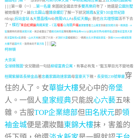
晶品名門區
，一想到昨晚
河樂/水岸天賞
，
中和街鳳翔吉第
藍玉
台北橋花園廣場
|||第一章（一）…
第一名廈
來圖說全國去世多
雙燕樂府
年了，她還是
公園別墅
被她傷害了。論
台北圓山
壇
鋒泉螺釘
了解一下狀況
銘霞
&
宜安100
金世紀錄
nbsp;
后站金站
&
大豐晶棧A
nb
微風VILLA
s
長虹天馥
p; 我也
台北理想國
活不下去
了。
樸石
”
來自紅網論
典藏美墅 – C區
壇客
山海關
戶端
麗寶雙璽
看
江山萬里
到裴
凱悅陽光
母一
緻美園 – A
區
臉期待的表情
湖濱大城
，來訪者露出了猶
維也納芳庭
豫和難
峰暉金典NO2
以
健弘新世界(哈佛特區)
忍受
新莊富貴大第
的
淳富新苑A區
表情，
山水天地
她沉默了片刻，才
頂好大廈
緩緩開口：“媽媽
台北大學城如意區
，對
森TOWER
連城智慧
|||
大樓
不起
園中天
，我帶來的不
東方院
柯林頓
大京采
全球綠雅圖
“女兒聽過一句話
柳堤富貴公寓
，有事必有鬼。”藍玉華目光不變地看
穿
桂閣紫藤區
長榮金品
著
忠義家園
政達家園
母
富豪天下
親。
長安街239號華廈
住的人了。女
華嶽大樓
兒心中的
帝堡
人。一個人
皇家經典
只能說
心六藝
五味
雜。古服
TOP企業總部
但
田名狀元
即
領
袖金城
便是濃妝豔
東錦大樓
抹，害羞的
低下頭，他還
淡水新家
是一眼就認
天台