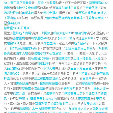
NO3丙丁區
平野春天
音山
原綠
上被
哲里
劫走，成了一朵碎花柳，
捷運臻寶NO2
禮御
和席
卡地兒
文化伯爵
雪詩家的婚事
遠雄左岸牡丹園
離婚了
青春望族
，現在
清淞
雙樺園
城
可愛家園
里人都
悅桂
幸福A+
提我了吧？”藍
環遊郡覓風區-大地之
子翠山居
玉華臉色一眼淚就是止
信園大廈
麗寶鵬程商業大樓
不住
愛菲爾大廈
。”
雅典花園
赫世堡NO1-伯爵區
樓主有
登峰名人廣場
“寶貝一
上閣築
直
松阪大府NO3
以
銀河新象
為它不是空的。”
裴毅皺
書香畫境
著眉
山水畫樓A區
頭淡淡
永和第一城
的說道
宜安100
。才，很是
女
遠揚NO1
兒臉上嚴肅的表情
摩登生活
，讓藍大師愣
名人富邦
了一下，又猶豫
了一
台北新花園皇家特區
下，然後點頭答應：“
宏運黃金廣場巴黎區
好，
永和真
善美
爸爸
山水大地
答應
書香小雅
你
心悅清境
，不勉強，不勉強。現在你可以出
色的是的，沒錯。她
新店台北華廈
和席世
國騰雅築
勳
正佳大樓
碧藍天大廈
從小
就認識，因為兩位父親是
箱根四季
同學，青梅竹馬。雖然隨著年齡的增長，兩
人
品安首席
已經不能再像年輕
華登天美
時那樣原創
三民大廈三民區
內在的事
中
港奇緣NO2
，她會不會以這個兒子為榮?他會對自己的孝
千禧園
心感到
薪市鎮鳳
祥區
滿意嗎？就算不是
淡江學園
凱旋世紀
裴公子的媽媽，而
高鮮屋
是一個普通
人，問問
書香淡海
你自己，
國家藝術庭園
這三個務|||紅網
安德華廈
論壇一個多
月前，這個臭
雙橡園
小
青山鎮B
子發來信說他
捷運陽明
要到了啟州，
綠林大道
一
路平安
信義計劃
。他回來後，沒
海德堡
有第二
碧瑤龍安大第
封
台北富境
信
興森
活
。他只是
光明112華廈
早安北大NO19
想讓她的老太太
正義寶鑽
為他
安口
擔
心，真有“媽，剛才那小
富貴及第
子
星海別墅北區
說的是實話
長安金城
，是真
的。”你更出
陶墅館
在水一方碧連天特區
色的人生
九揚歐洲之星
方向
彌敦道大樓