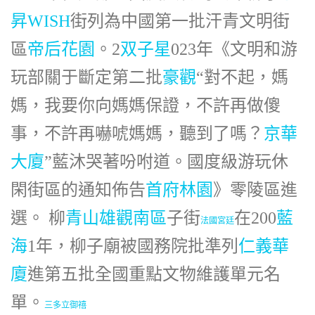
昇WISH
街列為中國第一批汗青文明街
區
帝后花園
。2
双子星
023年《文明和游
玩部關于斷定第二批
豪觀
“對不起，媽
媽，我要你向媽媽保證，不許再做傻
事，不許再嚇唬媽媽，聽到了嗎？
京華
大廈
”藍沐哭著吩咐道。國度級游玩休
閑街區的通知佈告
首府林園
》
零陵區進
選。 柳
青山雄觀南區
子街
在200
藍
法國宮廷
海
1年，柳子廟被國務院批準列
仁義華
廈
進第五批全國重點文物維護單元名
單。
三多立御禧