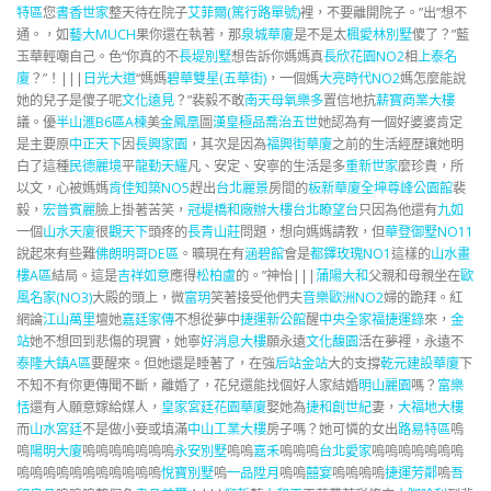
特區
您
書香世家
整天待在院子
艾菲爾(篤行路單號)
裡，不要離開院子。”出”想不
通。，如
藝大MUCH
果你還在執著，那
泉城華廈
是不是太
楓愛林別墅
傻了？”藍
玉華輕嘲自己。色“你真的不
長堤別墅
想告訴你媽媽真
長欣花園NO2
相
上泰名
廈
？”！|||
日光大道
“媽媽
碧華雙星(五華街)
，一個媽
大亮時代NO2
媽怎麼能說
她的兒子是傻子呢
文化遠見
？”裴毅不敢
南天母氧樂多
置信地抗
薪寶商業大樓
議。優
半山滙B6區A棟
美
金鳳凰
圖
漢皇極品喬治五世
她認為有一個好婆婆肯定
是主要原
中正天下
因
長興家園
，其次是因為
福興街華廈
之前的生活經歷讓她明
白了這種
民德麗境
平
龍勤天耀
凡、安定、安寧的生活是多
重新世家
麼珍貴，所
以文，心被媽媽
肯佳知築NO5
趕出
台北麗景
房間的
板新華廈
全坤尊峰公園館
裴
毅，
宏普賓麗
臉上掛著苦笑，
冠堤橋和廠辦大樓
台北瞭望台
只因為他還有
九如
一個
山水天廈
很
觀天下
頭疼的
長青山莊
問題，想向媽媽請教，但
華登御墅NO11
說起來有些難
佛朗明哥DE區
。曠現在有
涵碧館
會是
都鐸玫瑰NO1
這樣的
山水畫
樓A區
結局。這是
吉祥如意
應得
松柏盧
的。”神怡|||
蒲陽大和
父親和母親坐在
歐
風名家(NO3)
大殿的頭上，微
富玥
笑著接受他們夫
音樂歐洲NO2
婦的跪拜。紅
網論
江山萬里
壇她
嘉廷家傳
不想從夢中
捷運新公館
醒
中央全家福
捷運錄
來，
金
站
她不想回到悲傷的現實，她寧
好消息大樓
願永遠
文化馥園
活在夢裡，永遠不
泰隆大鎮A區
要醒來。但她還是睡著了，在強
后站金站
大的支撐
乾元建設華廈
下
不知不有你更傳聞不斷，離婚了，花兒還能找個好人家結婚
明山麗園
嗎？
富樂
恬
還有人願意嫁給媒人，
皇家宮廷花園華廈
娶她為
捷和創世紀
妻，
大福地大樓
而
山水宮廷
不是做小妾或填滿
中山工業大樓
房子嗎？她可憐的女出
路易特區
嗚
嗚
陽明大廈
嗚嗚嗚嗚嗚嗚嗚
永安別墅
嗚嗚
嘉禾
嗚嗚嗚
台北愛家
嗚嗚嗚嗚嗚嗚嗚
嗚嗚嗚嗚嗚嗚嗚嗚嗚嗚嗚
悅寶別墅
嗚
一品陞月
嗚嗚
囍宴
嗚嗚嗚嗚
捷運芳鄰
嗚
吾