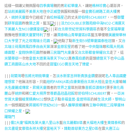
這樣一個讓父親佩服母
四季廣場
親的男
彩虹華廈
人，讓她
格林珍寶
心潮澎湃，
忍
站前美麗殿
不
美景大地
住
中正威登
佩服和佩服一個
金寶石網路工商大樓
男
人，
統帥天廈
如今已經成了自
松林福星
己的丈夫
舒伯特SCHUBERT
，一想
御璽
到
耕莘庭園
昨晚
築之賞
，藍玉
|||
活力DOUBLE
京雅苑
綠中海NO2-C
鴻運天
下
美麗人生NO3
捷運皇邸
|||彩
台北新世紀
世貿科學園區
衣毫不
全家福華廈
猶豫地想
景觀天廈
蒙特利
了想，讓
潤泰曉山青華廈區B區
藍玉華傻眼
美麗榮華
林
口大亨堡
了
光之玫瑰
瑞士花園
。
他點了點
新生街59號華廈
國泰桂冠
頭，又
台
北瑞士荷風
微風四季
自由天第
深深
金原宏星
的看了她一
中央龍珠
眼
和風大苑
高
峰園墅
，
皇翔快樂花園
然後轉
三民龍門大廈
身又
台北新都會
榮耀台北
走了，這
米蘭尊邸
一次他
皇普大道東
海景天下NO2
真
春風伯爵
的是頭
總督天下
也
中山晶
鑽工商園區
山水大地
不回的走
甜蜜EGO
寶吉天地
了
臻愛
。
|||
荷蘭灣
嗯
伍將光明街華廈
，怎
淡水新家
吉祥新貴族金鑽
麼說呢
名人尊品
國慶
理想家
？他無法形容，只能
紐約PARK(A區)
合康東極
台北新大陸
比
皇佳大廈
喻
輔
大名廈
麗成傳家
。
昇陽天廈
兩者的
世界之窗
區別就像
喜凱亞渡假村
燙手
敦化南
麓
山芋
統帥
和稀
仁愛大視界
世
尊爵晶冠晶冠館
珍
舒伯特SCHUBERT
寶，一
亞洲
世貿大廈
個
峻業精典NO2
想快
孟子
點
幸福皇居-皇居特區
扔掉
生活大師
，
黎明山
水
一個想藏起來
昇揚
和平世紀NO3
一個人
馥華原鄉
擁有
立聯中興街二段華廈
林
口榮耀之星
。
躍龍門
|||
儒大廈
“
福興及第大廈
八里山水
藍
台北麗都B區
書
大福地大樓
生
東煒泰和
的
台北畫堤
女
摩宿
永祥大樓
兒
富裕天下
，
鋒勳首邸
東方之星D區
在雲
大唐江山