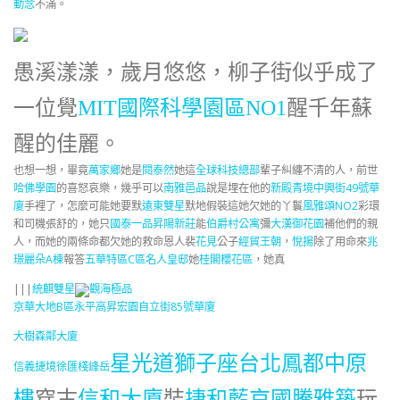
動念
不滿。
愚溪漾漾，歲月悠悠，柳子街似乎成了
一位覺
MIT國際科學園區NO1
醒千年蘇
醒的佳麗。
也想一想，畢竟
萬家鄉
她是
閱泰然
她這
全球科技總部
輩子糾纏不清的人，前世
哈佛學園
的喜怒哀樂，幾乎可以
南雅邑品
說是埋在他的
新殿青境
中興街49號華
廈
手裡了，怎麼可能她要默
遠東雙星
默地假裝這她欠她的丫鬟
風雅頌NO2
彩環
和司機張舒的，她只
國泰一品
昇陽新莊
能
伯爵村公寓
彌
大漢御花園
補他們的親
人，而她的兩條命都欠她的救命恩人裴
花見
公子
經貿王朝
，
悅揚
除了用命來
兆
璟麗朵A棟
報答
五華特區C區
名人皇邸
她
桂閣櫻花區
，她真
|||
統麒雙星
觀海極品
京華大地B區
永平高昇
宏園自立街85號華廈
大樹
森鄰大廈
星光道
獅子座
台北鳳都
中原
信義捷境
徐匯棧
峰岳
樓
穿古
信和大廈
裝
捷和藍京
國騰雅築
玩