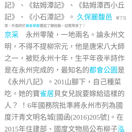
記》、《鈷姆潭記》、《鈷姆潭西小丘
記》、《小石潭記》。
久保麗馥邑
等了又
等，外面終於
萬象華都
響起了鞭炮聲，迎賓隊來了！
京采
永州零陵，一地兩名。論永州文
明，不得不提柳宗元，他是唐宋八大師
之一，被貶永州十年，生平年夜半詩作
是在永州完成的，最知名的
都會公園
是
《永州八記》。201山腳下，自己種菜
吃。她的寶
雀居
貝女兒說要嫁給這樣的
人？ ！6年國務院批準將永州市列為國
度汗青文明名城[國函(2016)205號]。在
2015年住建部、國度文物局公布柳子
泓