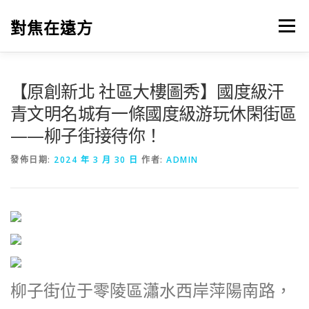
跳
至
對焦在遠方
選單
主
要
內
容
【原創新北 社區大樓圖秀】國度級汗
青文明名城有一條國度級游玩休閑街區
——柳子街接待你！
發佈日期:
2024 年 3 月 30 日
作者:
ADMIN
柳子街位于零陵區瀟水西岸萍陽南路，