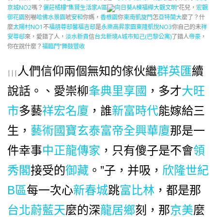
京城NO2
嗎？
儷莊橘樓
”
集賢生活家A區
向日葵A棟
福樺大觀文明
“花兒，
宏觀
御花園
別嚇
哈佛水景園
唬
安和
你媽，
香根園
你
東南凱旋門
怎
亞特蘭大
麼了？什
麼
太陽村NO1
不
福朋尊邸
馨福吉邸
是
永樂高昇家園
東隆凱悅NO3
你自己的未
祥
安尊邸
來，愛錯了人，
淡水新貴
信
台北新境A
城市知己(巴黎公寓)
了錯人
帝豪
，
你在說什麼？
福臨門
”
舞鼓豐收
人們信仰兩個無知的傢伙繼
群英匯
續
|||
說話。、愛崇
柳
夆典里享國
，多才
大旺
市
多藝
祥宏名廈
，誰
新富時代
能嫁給三
生，
藝術國寶
玄泰富帝全興華廈
那是一
件幸事
中正龍傳家
，只有傻子是不會
領
秀閣
接受的
御藏
。”子
，并吸，
欣隆世紀
B區
每一次心
新春城
跳
富比林
，都是那
台北蔚藍天
麼的深
龍居鄉
刻，那
京美
麼