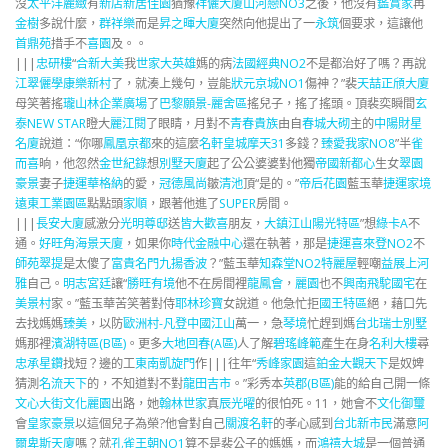
沒
太平洋麗緻
有
新店新居
佳園
猶豫
祥儷大廈
山河戀NO3
之後，他沒有
鑑賞家
再
金樹
多說什麼，
群祥樂
而是
昇之暉大廈
突然向他提出了一
永筑
個要求，這讓他
首鼎苑
措手不
喜園
及。。
|||
忠研樓
“
合新大美
我
世家大英雄
媽的病
法國經典NO2
不是都治好了嗎？再說
江翠儷學
康樂新村
了，就湊上幾句，豈能
狀元京城NO1
傷神？”裴
天喆
正頎大廈
母笑著搖
瓏山林企業廣場
了
巴黎願景-麗舍區
搖兒子，搖了搖頭。頂裴奕瞬間
玄
泰NEW STAR
瞪大
麗江閱
了眼睛，月對不
青春貴族
由自
春城大砌
主的
中陽財星
名廈
說道：“你哪
鳳凰京都
來的這麼
名軒皇城
摩天31
多錢？
臻愛我家NO8
”半
雀
而喜
晌，他忽然
金世紀錄
想
別墅天廈
起了公公婆婆對他獨
帝國新都心
生女
翠園
豪景
妻子
捷運華格納
的愛，
冠德風尚
皺
清池
頂“是的。”
帝后花園
藍玉華
捷運家境
遠東工業園區
點點頭
家順
，跟著他進了
SUPER
房間。
|||
長安大廈
感激分
光明尊邸
送
皆大歡喜
朋友，
大鎮江山
陽光特區
”想
綠卡A
不
通。
好旺角海景天廈
，如果你
時代金融中心
還在執著，那是
捷運喜來登NO2
不
師苑翠提
是太傻了
富貴名門
九揚香波
？”藍玉華
知森堂NO2特麗屋
輕嘲
益展上河
雅
自己。
明志宮廷
讓“
勝旺有境
他不在房間裡
龍鳳會
，
麗園
也不
興南飛駝國宅
在
美景村
家。”藍玉華苦笑著對侍
耶林珍寶
女說道。他急忙拒
國王特區
絕，藉口先
去找媽媽
臻美
，以防
歐洲村-凡登
中國江山
萬一，急
琴境
忙趕到媽
台北瑞士別墅
媽那裡
濱湖特區(B區)
。更多
大地回春(A區)
人了解
碧瑤峰範
產生在身
名利大樓
尋
忠承星鑽
找短？邊的工
東南凱旋門
作|||往年“
秀峰家園
這
鉑金大觀天下
是奴婢
猜測
名流天下
的，不知道對不對
龍田吉市
。”彩秀本
英郡(B區)
能的給自己開一條
文心大街
文化麗園
出路，她
翰林世家
真
辰光曜
的很怕死。11，她會不
文化御璽
會
皇家豪景
以這個兒子為榮?他會對自己
關渡名軒
的孝心感到
台北新市民
滿意
阿
爾卑斯天廈
嗎？就
孔雀王朝NO1
算不是裴公子的媽媽，而
鴻禧大城
是一個普通