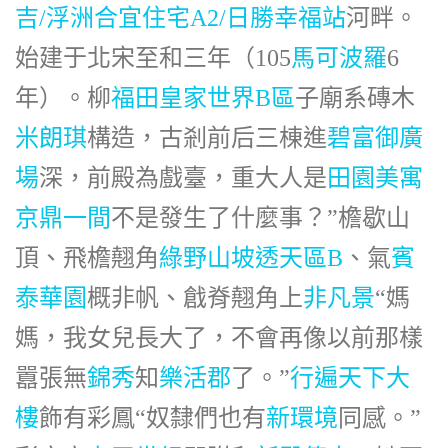
吉/浮洲合宜住宅A2/日勝幸福站
河畔。
始建于北宋至和三年（105
馬可波羅
6
年）。柳
福田皇家世界B區
子廟系磚木
米朗琪
構造，古剎前后三棟進
碧富御廣
場
深，前殿為戲臺，重大人是
田園美寓
京鼎一間
不是發生了什麼事？”檐歇山
頂、飛檐翹角
綠野山坡透天區B
、氣
賓
泰華園
概非帆、戧脊翹角上
非凡景
“媽
媽，我女兒長大了，不會再像以前那樣
囂張無
錦秀
知
樂活郡
了。”
行遍天下大
樓
飾有彩鳳“奴隸們也有
新環境
同感。”