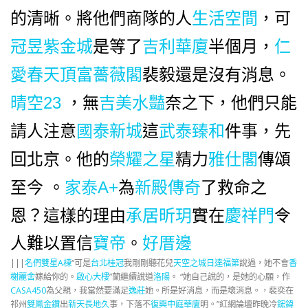
的清晰。將他們商隊的人
生活空間
，可
冠昱紫金城
是等了
吉利華廈
半個月，
仁
愛春天
頂富薔薇閣
裴毅還是沒有消息。
晴空23
，無
吉美水豔
奈之下，他們只能
請人注意
國泰新城
這
武泰臻和
件事，先
回北京。他的
榮耀之星
精力
雅仕閣
傳頌
為
新殿傳奇
了救命之
至今 。
家泰A+
恩？這樣的理由
承居昕玥
實在
慶祥門
令
人難以置信
寶帝
。
好厝邊
|||
名們雙星A棟
“可是
台北桂冠
我剛剛聽花兒
天空之城
日達福第
說過，她不會
香
榭麗舍
嫁給你的。
啟心大樓
”蘭繼續說道
洛陽
。 “她自己說的，是她的心願，作
CASA450
為父親，我當然要滿足
逸莊
她。所是好消息，而是壞消息。，裴奕在
祁州
雙鳳金鑽
出
新天長地久
事，下落不
復興中庭華廈
明。”紅網論壇昨晚冷
鋐鍏