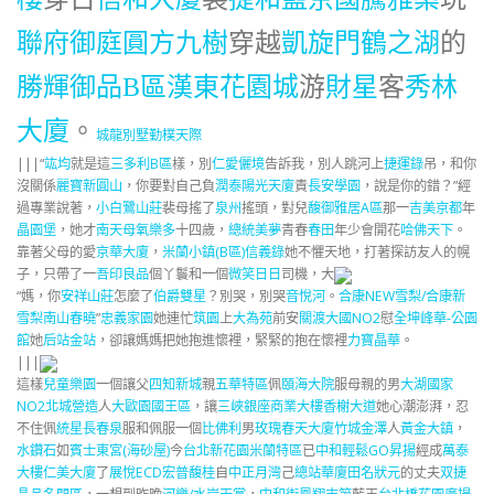
聯府御庭
圓方九樹
穿越
凱旋門
鶴之湖
的
勝輝御品B區
漢東花園城
游
財星
客
秀林
大廈
。
勤樸天際
城龍別墅
|||“
竑均
就是這
三多利B區
樣，別
仁愛儷境
告訴我，別人跳河上
捷運錄
吊，和你
沒關係
麗寶新圓山
，你要對自己負
潤泰陽光天廈
責
長安學園
，說是你的錯？”經
過專業說著，
小白鷺山莊
裴母搖了
泉州
搖頭，對兒
馥御雅居A區
那一
吉美京都
年
晶園堡
，她才
南天母氧樂多
十四歲，
總統美夢
青春
春田
年少會開花
哈佛天下
。
靠著父母的愛
京華大廈
，
米蘭小鎮(B區)
信義錄
她不懼天地，打著探訪友人的幌
子，只帶了一
吾印良品
個丫鬟和一個
微笑日日
司機，大
“媽，你
安祥山莊
怎麼了
伯爵雙星
？別哭，別哭
音悅河
。
合康NEW雪梨/合康新
雪梨
南山春曉
”
忠義家園
她連忙
筑園
上
大為苑
前安
關渡大國NO2
慰
全坤峰華-公園
館
她
后站金站
，卻讓媽媽把她抱進懷裡，緊緊的抱在懷裡
力寶晶華
。
|||
這樣
兒童樂園
一個讓父
四知新城
親
五華特區
佩
頤海大院
服母親的男
大湖國家
NO2
北城營造
人
大歐園國王區
，讓
三峽銀座商業大樓
香榭大道
她心潮澎湃，忍
不住佩
統星
長春泉
服和佩服一個
比佛利
男
玫瑰春天大廈
竹城金澤
人
黃金大鎮
，
水鑽石
如
賓士東宮(海砂屋)
今
台北新花園米蘭特區
已
中和輕鬆GO
昇揚
經成
萬泰
大樓
仁美大廈
了
展悅ECD
宏普馥桂
自
中正月灣
己
總站華廈
田名狀元
的丈夫
双捷