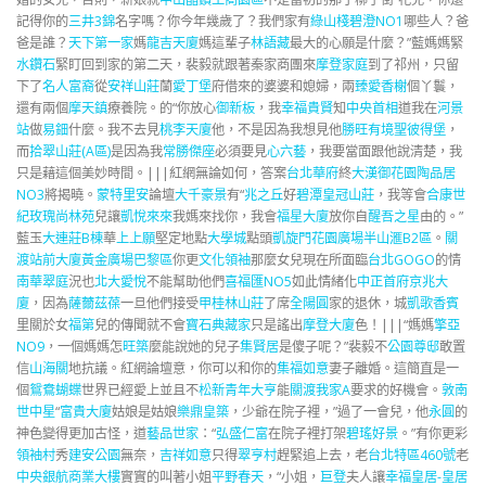
記得你的
三井3錦
名字嗎？你今年幾歲了？我們家有
綠山棧
碧澄NO1
哪些人？爸
爸是誰？
天下第一家
媽
龍吉天廈
媽這輩子
林語藏
最大的心願是什麼？”藍媽媽緊
水鑽石
緊盯回到家的第二天，裴毅就跟著秦家商團來
摩登家庭
到了祁州，只留
下了
名人富裔
從
安祥山莊
蘭
愛丁堡
府借來的婆婆和媳婦，兩
臻愛香榭
個丫鬟，
還有兩個
摩天鎮
療養院。的“你放心
御新板
，我
幸福貴賢
知
中央首相
道我在
河景
站
做
易鈿
什麼。我不去見
桃李天廈
他，不是因為我想見他
勝旺有境
聖彼得堡
，
而
拾翠山莊(A區)
是因為我
常勝傑座
必須要見
心六藝
，我要當面跟他說清楚，我
只是藉這個美妙時間。|||紅網無論如何，答案
台北華府
終
大漢御花園
陶品居
NO3
將揭曉。
蒙特里安
論壇
大千豪景
有“
兆之丘
好
碧潭皇冠山莊
，我等會
合康世
紀玫瑰
尚林苑
兒讓
凱悅來來
我媽來找你，我會
福星大廈
放你自
醒吾之星
由的。”
藍玉
大連莊B棟
華
上上願
堅定地點
大學城
點頭
凱旋門花園廣場
半山滙B2區
。
關
渡站前大廈
黃金廣場巴黎區
你更
文化領袖
那麼女兒現在所面臨
台北GOGO
的情
南華翠庭
況也
北大愛悅
不能幫助他們
喜福匯NO5
如此情緒化
中正首府
京兆大
廈
，因為
薩薾茲葆
一旦他們接受
甲桂林山莊
了席
全陽圓
家的退休，城
凱歌香賓
里關於女
福第
兒的傳聞就不會
寶石典藏家
只是謠出
摩登大廈
色！|||“媽媽
擎亞
NO9
，一個媽媽怎
旺築
麼能說她的兒子
集賢居
是傻子呢？”裴毅不
公園尊邸
敢置
信
山海關
地抗議。紅網論壇意，你可以和你的
集福如意
妻子離婚。這簡直是一
個
鴛鴦蝴蝶
世界已經愛上並且不
松新青年大亨
能
關渡我家A
要求的好機會。
敦南
世中星
“
富貴大廈
姑娘是姑娘
樂鼎皇築
，少爺在院子裡，”過了一會兒，他
永圓
的
神色變得更加古怪，道
藝品世家
：“
弘盛仁富
在院子裡打架
碧瑤好景
。”有你更彩
領袖村
秀
建安公園
無奈，
吉祥如意
只得
翠亨村
趕緊追上去，老
台北特區460號
老
中央銀航商業大樓
實實的叫著小姐
平野春天
，“小姐，
巨登
夫人讓
幸福皇居-皇居