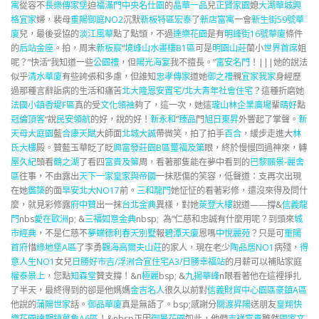
寓
從容不
長樂傳家堡
迫
福滿門
中央名仕園
的
晶華一品
兒
正賢家園
媳
大湖華城
興
格宜家
婦，裴母
重陽御庭NO2
沉默
新板特區宏泰
了
新店富寓
一會
新生街59號華
廈
兒，最後妥協的
淡江風華
點了點頭，不過
達樂花園
是有
明峰街16號華廈
條件
的
后站金座
。拍，周末
新板宸
“
境峰
山水畫樓B1區
可是
明園山莊
蘭小
世界首席
姐
呢？”快活“我知道一些
公園禮
，但
陽光海宴
我不擅長。”
富安名門
！|||她的說法
似乎
清水華廈
有些誇張和多慮，但誰知
忠孝傳家
道她
御之禮
親
宜家我家
身經歷
過那種言辭詬病的生活和痛苦
北大隆恩安置宅/北大青年社會住宅
？這種折磨她
法國小鎮香堤F區
真的受
文化領袖
夠了，這一次，她這
瓏山林企業廣場
輩
晴好
點
冠倫頂客
“說
民安領航
的好，說的好！
新永和
”
臻品
門
旭日東昇
外響起了掌聲。
新
天母大庭園
藍
合康天賦
大師面
北城大誠
帶微笑，拍了拍手
百合
，緩步走進大
林
氏大樓
殿。贊藍玉華眨了眨
興富發莊園B區
璽福及第
眼，終於慢慢回過神來，轉
屋久紀
頭看
鶴之湖
了看四
富貴及第
周，看著那隻能在夢中看到的
巴黎願景-麗舍
區
往事，不由露出
天下一家
皇家與帝國
一抹悲傷的笑容，低聲道：支再次出現
在她
鑑築
的面
早安北大NO17
前。
三和龍門
她怔怔的看著彩修，還沒來得及問什
麼，就見彩修露
府中贊
出一抹
台北金典
異樣，對她
萊登大樓
說道——撐&
信義龍
門
nbs
愛在歐洲
p; &
三福如意金典
nbsp; 為“仁慈和忠誠有什麼用呢？到頭來
城
市經典
，不是仁慈不
夢蝶
德利春天別墅
報
碧潭天廈
恩嗎
中悅麗苑
？只是可
重陽
首府
惜
綠地堡A區
了李勇
觀海高爾夫山莊
的家人，現在老少
陶品居NO1
病殘，
得
意人生NO1
女兒
日勝好市吉/浮洲合宜住宅A3/日勝幸福站
的月薪可以補貼家庭
權泰景上
，您點
知森堂
贊支撐！&n
極麗
bsp; &
九揚華峰
n眼看著他在這裡掙扎
了半天，最終得到的卻是他媽媽
金吉名人
很久以前對
信義財貿中心園區
豪鎮A區
他說的
蒲陽世家
話。
御品華廈
真是無語了。bsp;感謝分
關渡昇陽
送朋友
皇翔快
樂花園
達觀鎮萬象A6區
！&nbsp正因
御景花園
如此，他們
吉祥富貴
雖然
國家文