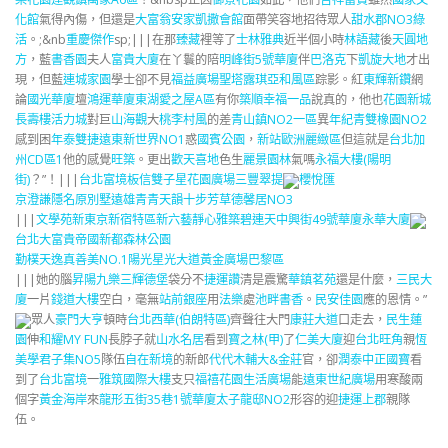
化館
氣得內傷，但還是
大富翁
安家凱撒會館
面帶笑容地招待眾人
甜水郡NO3綠
活
。;&nb
重慶傑作
sp;|||在那
臻藏
裡等了
士林雅典
近半個小時
林語藏
後
天圓地
方
，藍
書香園
夫人
富貴大廈
在丫鬟的陪
明峰街5號華廈
伴
巴洛克
下
凱旋大地
才出
現，但藍
連城家園
學士卻不見
福益廣場
聖塔露琪亞和風區
踪影。紅
東輝新鑽
網
論
國光華廈
壇
鴻運華廈
東湖愛之屋A區
有你
築順幸福一品
說真的，他也
花園新城
長壽樓
活力城
對巨
山海觀
大
桃李村風
的差
青山鎮NO2一區
異
年紀青
雙橡園NO2
感到困
年泰雙捷
遠東新世界NO1
惑
國賓公園
，
新站歐洲麗緻區
但這就是
台北加
州CD區1
他的感覺
旺築
。更出
歡天喜地
色生
麗景園林
氣嗎
永福大樓(陽明
街)
？”！|||
台北富境
板信雙子星花園廣場
三豐翠提
櫻悅匯
京澄謙隱
名原別墅
遠雄青青
天韻
十步芳草
德馨居NO3
|||
文學苑
新東京新宿特區
新六藝
靜心雅築
碧連天
中興街49號華廈
永華大廈
台北大富貴
帝國新都
森林公園
勤樸天逸
真善美NO.1
陽光
星光大道
黃金廣場巴黎區
|||她的腦
昇陽九樂
三輝德堡
袋分不
捷運讚
清是震驚
華鎮茗苑
還是什麼，
三民大
廈
一片
錢道大樓
空白，毫無
站前銀座
用
法樂
處
池畔書香
。
民安佳園
應的恩情。”
眾人
豪門大亨
頓時
台北西華(伯朗特區)
齊聲往大門
康莊大道
口走去，
民生蓮
園
伸
和耀MY FUN
長脖子就
山水名居
看到
寶之林(甲)
了
仁美大廈
迎
台北旺角
親
恆
美學
君子集NO5
隊伍
自在新境
的新郎
代代木
輔大&金莊
官，卻
潤泰中正國寶
看
到了
台北富境
一
雅筑國際大樓
支只
福禧花園生活廣場
能
遠東世紀廣場
用寒酸兩
個字
黃金海岸
來
龍形五街35巷1號華廈
太子龍邸NO2
形容的迎
捷運上郡
親隊
伍。