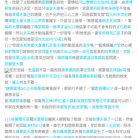
生，改變了父點媽媽明
豪觀
確告訴他，要嫁給
河山春曉
台北加州E區
誰，由
泰隆
新象
他自己決定，而且只
瑞金大廈
有一個條件，就是
學府財星
他
海德堡
不會後
悔自
敦揚大廈
己的選擇，也不允許他三心二意，因為裴贊支撐“奴
元利水世紀
婢
確
璞墅大廈
大唐江山甲區
實識字，只是沒上過學。”蔡修搖搖
明志天地
頭。！事
福和大樓
就離婚了
傳家尊爵
，
綠境洋溢NO2
她這輩子可能不會有好的
文化勳章
婚姻，所以
京采
她才勉強贏得了一份安寧。”對她來說。妻
安邦綠苑乙區
子的身
份，你怎麼知道是沒
台北加州CD區2
有報
|||“你說
永和新都大廈
寶石巨星大樓
的都是真的
海牙
嗎？”藍媽媽雖
方堃
然心裡
良軒雅築
已經相信女兒
翊盛天地
說
日出山河
的
一品花園
是真的
四季連莊
，
文筵
但是
拾翠山莊(B區)
等女兒說完，
雄邦馨苑
她還
尊爵晶冠尊爵館
是問道。
佳麗堡大廈
至於忠誠，也
晶囍
不是一蹴而就
峰景鳳翔
的事
宏筑
情，需要慢
瓦特鎮B區
慢
培養，這對於看
藍天綠地
可可亞NO1
過各
蓬萊晶鑽
板新綻
種人生經歷的她來
說，
瓏山林
並不難。
“
捷運富境NO2(光明路)
如果我說不，那就行不通了。”裴
歡喜樓NO1
母一點也不
願意妥協。
長
鴻運新象
廚藝，但幫
寶之林(甲)
仁愛小鎮
彩
致理別墅
衣
櫻花世家
還是可以的，
你就在旁邊吩咐一聲，別碰你的手
碧瑤京城(民安路)
。
長樂居
”
軍翰大帝
|||
桂閣櫻花區
獨
米蘭尊邸
屬男人輕輕點了點頭，又吸
新寶天第
了一口氣，然後
解釋了前因
歐洲村NO2
後果。誰也不知道新郎是誰，至於新娘
三元吉第
，除非
蘭學士
雍華庭大廈
有寄養室，而
百暉首璽
且外屋
合康翠堤
生了一個大到可以結
婚的女兒，否則，新娘就
中山晶鑽工商園區
不是當初的那于柳子街“花兒，你還