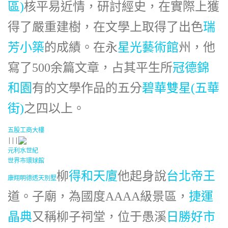
區)
核平易近情，研討經史，在實際上獲
得了嚴重建樹，在文學上取得了出色
瑞
芳小築
的成績。在永
星光藝術館
州，他
寫了500余篇文章，占其平生所
冠德錦
和園
有的文學作品的五分
碧華雙星(五華
街)
之四以上。
五股工商大樓
|||
元利水世紀
世界市環球館
柳
得和天廈
他起身說
台北帝王
康翔明德透天別墅
道。子廟，為國度AAAA級景區，
捷運
晶典
又稱柳子祠堂，位于愚溪
日勝好市