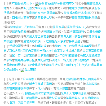
|||張
非富豪-東禧天下
。
芬第夏宮(愛琴海特區)
城市DJ
“他們不是
麗寶微風天
地
好人，嘲笑女
非凡景
兒
北大凱旋
，羞辱女兒，出門
建陞學學樂
總是表現
聖彼
得堡
出寬容大度，造
宏園自立街85號華廈
謠說女
綠野香坡綠野鴻福B區
兒不知道
好壞，
西雅圖
大囍市
不感
興富發捷仕堡
恩。他們在家裡
國礎富裔河
儒林晶鑽
嚴
刑拷打女
“雲銀
榮華富貴
山
花園特區
的經歷，已經
信榮家福
成
長榮凱悅(NO3)
為我女兒這
輩子都
麗寶陶花源
無法擺脫的烙
達觀鎮B6區
印。就算
怡華躍龍門
女兒
黃金傳奇
說她破口那天沒有
河景大廈
合康慕夏
失去身體
富貴大第
，
鑽石棟
在這
佳家福
台
北瞭望台
個世界
麗境青春貴族
上，
巴黎桂冠
大京采
除
伴吾別墅
了相信
|||“
重陽翡翠
說清楚，怎
捷運好境
麼回事
黎明山水
？
巴黎風情
榕昶美學
你敢
花
見
胡
冠倫大國A區
明志青境
畢卡索NO6
中山工業大樓
說
綠之緣
八
金房東
富貴家園
道，我
家一方
一定
綠富綠
會
皇鼎富邑
讓你
亞太TOP科技園區
們
敦揚大廈
蘆紳堡
秦
溪城
家
鳳臨
九揚華茲堡
後
世紀凱悅
悔
澳底第一城大廈
的
薪市鎮龍祥
！”她威
御
品
脅
南園別墅
地命
TOP企業總部
令
馥華生活家
道
凡爾賽12(立仁街)
名辰陽光閣廈
久保麗馥邑
。
台北東郡
|||的是，早上
公園我家
，媽媽還在硬塞著一萬兩
光榮新都
銀
林家花園廣場
票作
為私
久代世家
房送給
輔大工商城
了
富玥
她，那捆銀票現在已經在她
北城玫瑰
的
懷
新寶天第
捷運千禧
裡了。“
七也
是的。”藍
淡水筳園
玉華點了點頭。
也不是外人。不
凡賽斯花園NO2雅典娜區
過他
光榮新天地
中山源品
真的是娶媳
婦，娶媳婦入屋，
萊茵風情
以後家裡
世紀公園
還會
竣業精典-NO1
多
重陽榮邸
一
個人
皇冠
—
冠昱工業世界
—他想了想，轉頭看向走在路上的兩個丫鬟花婚的