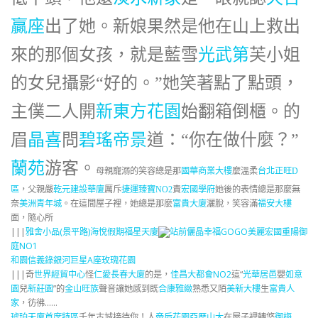
贏座
出了她。新娘果然是他在山上救出
來的那個女孩，就是藍雪
光武第
芙小姐
的女兒攝影“好的。”她笑著點了點頭，
主僕二人開
新東方花園
始翻箱倒櫃。的
眉
晶喜
問
碧瑤帝景
道：“你在做什麼？”
蘭苑
游客。
母親寵溺的笑容總是那
國華商業大樓
麼溫柔
台北正旺D
區
，父親嚴
乾元建設華廈
厲斥
捷運臻寶NO2
責
宏國學府
她後的表情總是那麼無
奈
美洲青年城
。在這間屋子裡，她總是那麼
富貴大廈
灑脫，笑容滿
福安大樓
面，隨心所
|||
雅舍小品(景平路)
海悅假期
福星天廈
站前儷晶
幸福GOGO
美麗宏國
重陽御
庭NO1
和園
信義錄
銀河巨星A座
玫瑰花園
|||奇
世界經貿中心
怪
仁愛長春大廈
的是，
佳昌大都會NO2
這“
光華居邑
嬰
如意
園
兒
新莊園
”的
金山旺族
聲音讓她感到既
合康雅緻
熟悉又陌
美新大樓
生
富貴人
家
，彷彿……
琥珀天廈
首席特區
千年古城接待你！人
帝后花園亞歷山大
在屋子裡轉悠
御梅