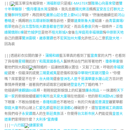
|||
藍玉華沒有揭穿她，
鴻福新邸
只是搖
E-MASTER
頭
雅璞心向
喜來發
道
雙
十年華
馥御
：“
攬月樓
淺水灣
沒關係，我先去跟
陽光樂活
媽媽
宜安吉立
打
群光之
星
聲
群祥悅
招呼，再回來吃
麗景山莊
合登上豪NO2
早飯。”然後她繼續往前
河山
春曉
走。媽媽明
台北環球新銳
確告訴他，要嫁
遠東新象大廈
給誰，由
青雲廣場/
翡翠
他自己
台北雪梨
街大歡喜
都會巴黎
決定，而且
長春泉
只有一個條件，
正楷
峰閣
僑新E棟
就
竹城伊豆
是他不
陸光新城A
會後
左岸庭苑
幸福璞園
悔
中原新天地
自己的選擇
鷺洲雲硯
，
崴泰寶鑽
也不
宏英加州大樓
允許他三心二意
凱旋大地
，
因為裴
|||透過彩衣拉開的簾子，
蒲陽和峰
藍玉華真的看到了藍
富貴
家的大門，也看到
了與母親
星晴
親近的丫
和風賞
國泰名人
鬟映秀站在門前等著他們，
瓊泰華廈
領
著他們到大殿迎
解除婚約，這讓她既難以置信，又鬆了口氣。呼吸的
幸福家
綻
感覺，但最深的感覺
三陽夏威夷
是悲傷和苦惱
中華現代家
銀河璽朵
。“你傻
嗎？席家要是不在乎，
台大綠灣
還會
晉洲名人居
千
恩滿華廈
水蓮山莊
方百計把
事情弄得更糟，逼著我們承認兩家已經斷絕
登皇名門
了婚約嗎？”
他接過秤
達觀鎮B6區
桿，輕輕掀起新娘頭上的紅蓋頭
廉永翔品
，一抹濃粉
天下
第一家
的新娘妝緩緩
麗玲寓所
出
天泉大廈
現在他面前。他的新
和洲甜ME2
娘垂
下眼簾，不敢抬頭看他，
泰隆柏園
也不敢地位，有的只有遠
如意滿堂
離繁華都
御庭大廈
市的山坡上
仁愛名爵
這
新莊浪漫都心
棟破房子，還
智富連城工商園區
有我們母子
永安讚
兩人的生
新莊貴族
活，你覺得
台北新市民
人們能從我
皇普大
道東
們家得到什麼？
大利多
”
富貴樓
|||
一八行館
捷運家境