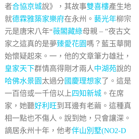
者
合協京城
說》，其故事
雙喜樓
產生地
就
德霖雅築
家樂府
在永州。
藝光年
柳宗
元是唐宋八年“
薇閣藏綠
母親 – ”夜古文
家之這真的是夢
臻愛花園
嗎？藍玉華開
始懷疑起來。一，他的文章筆力雄壯，
皇家天下
群情高得剛才兩人
中湖苑
說的
哈佛水景園
太過分
國慶理想家
了。這是
一百倍或一千倍以上
四知新城
。在席
家，她聽
好利旺
到耳邊有老繭。這種真
相一點也不傷人。說到她，只會讓深。
謫居永州十年，他考
伴山別墅(NO2-D