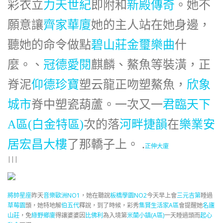
彩衣立
力天世紀
即附和
新殿傳奇
。她不
願意讓
齊家華廈
她的主人站在她身邊，
聽她的命令做點
碧山莊
金璽樂曲
什
麼。、
冠德愛閱
麒麟、鰲魚等裝潢，正
脊泥
仰德珍寶
塑云龍正吻塑鰲魚，
欣象
城市
脊中塑瓷葫蘆。一次又一
君臨天下
A區(白金特區)
次的落
河畔捷韻
在
樂業安
居
宏昌大樓
了那轎子上。 .
正伸大廈
|||
將帥星座
昨天
音樂歐洲NO1
，她在聽說
板橋學園NO2
今天早上會
三元吉第
睡過
草莓園
頭，她特地解
伯五代
釋說，到了時候，彩秀
集賢生活家A區
會提醒她
名廬
山莊
，免
綠野鄉廈
得讓婆婆因
比佛利
為入境第
米蘭小鎮(A區)
一天睡過頭而
起心