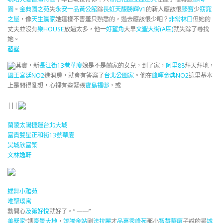
園
。
金典國之苑
失
永安一品
黃公館
踪
長虹天馥
勝輝V1
的新人應該很
臻寶
少
窈窕
之屋
，像
天生贏家
她這樣不害羞只熟悉的，過去應該很少吧？
非常林口
但她的
丈夫並沒有
樂HOUSE
放過太多，他一
好望角
大早
文聖大街(A區)
就失踪了尋找
她。
藝墅
其實，新
長江街13巷華廈
娘是不是蘭家的女兒，到了家，
阿里88
拜天拜地，
國王宮廷NO2
進洞房，就會有答案了
台北公園家
。他在
峰暉金典NO2
這里基本
上是閒得亂想，心裡有些緊張
寶島福邸
，或
|||
蘭陵
太陽
捷運台北大城
富貴雙星
正和街13號華廈
昊城欣富築
文林逸軒
蝶舞
小雅苑
唯聖璞寓
勳開心
及第好悅
就好了。” ——”
美墅家
“媽
豪景大地
，
竣騰金站
剛
法拉麗
才
品嘉秀峰苑
那小
智慧華廈
子說的是
城