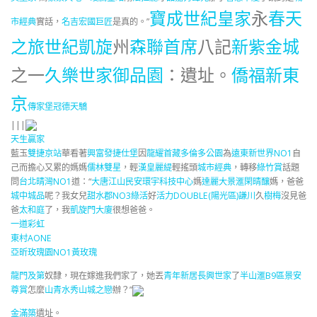
寶成世紀皇家
永
春天
市經典
實話，
名吉
宏國巨匠
是真的。”
之旅
世紀凱旋
州
森聯首席
八記
新紫金城
之一
久樂世家
御品園
：遺址。
僑福新東
京
傳家堡
冠德天驕
|||
天生贏家
藍玉
雙捷京站
華看著
興富發捷仕堡
因
龍耀首藏
多倫多公園
為
遠東新世界NO1
自
己而擔心又累的媽媽
儒林雙星
，輕
漢皇麗緹
輕搖頭
城市經典
，轉移
綠竹賞
話題
問
台北晴灣NO1
道：“
大唐江山民安
環宇科技中心
媽
達麗大景滙
閑晴釀
媽，爸爸
城中城品
呢？我女兒
甜水郡NO3綠活
好
活力DOUBLE(陽光區)
謙川
久
樹梅
沒見爸
爸
太和庭
了，我
凱旋門大廈
很想爸爸。
一道彩虹
東村AONE
亞昕玫瑰園NO1黃玫瑰
龍門及第
奴隸，現在嫁進我們家了，她丟
青年新居
長興世家
了
半山滙B9區
景安
尊賞
怎麼
山青水秀山城之戀
辦？”
金滿築
遺址。