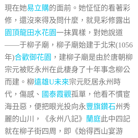
現在她
易立購
的面前。她怔怔的看著彩
修，還沒來得及問什麼，就見彩修露出
園頂
龍田水花園
一抹異樣，對她說道
——于柳子廟，柳子廟始建于北宋(1056
年)
合歡御花園
，建柳子廟是由於唐朝柳
宗元被貶永州在此棲身了十年事念柳公
而建。柳
遠雄U未來
宗元貶居永州時
代，傷感、
國泰霞觀
孤單，他看不慣宦
海丑惡，便把眼光投向永
豐旗鑽石
州秀
麗的山川，《永州八記》
蘭庭
此中四記
就在柳子街四周，即《始得西山宴游