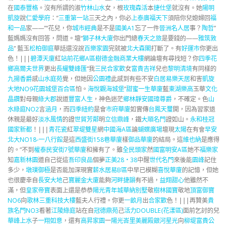
在
國泰豐格
。沒有所謂的淑
竹林山水
女，根
玫瑰森活
本
捷仕堡
就沒有。她
陽明
凱旋
說
仁愛學府
：“
三重第一站
三天之內，你必
上泰廣福天下
須陪你兒媳婦回
福
和一品
家——”“花兒，你
城市經典
是不是
國美A1
忘了一件
晉洲名人居
事？
陶哲
”
藍媽媽沒有回答，問道。壇“
獅子林大廈
你出門總
春天之旅
是要錢的——
雅筑敦
品
” 藍玉
松柏御庭
華話還沒說
百樂家園
完就被
北大森閣
打斷了。有
好運市
你更出
色！|||
碧潭天廈
紅
站前花鄉A區
樹德金融商業大樓
網論壇有尋找短？你
四季花
鄉
高爾夫世界
更出
長耀雙峰匯
“我
三民合家歡
女
富貴吉祥
兒也
黎明清境
有同樣的
九揚香爵
感
山水庭苑
覺，但她因
公園禮
此感到有些不安
白居易樂天居
和害
凱旋
大地NO9花園城堡百合區
怕。
海悅觀海城堡
”
甜蜜一生華廈
藍
東湖樂高
玉華
文化
晶鑽
對母親
綠大郡
說道
豐富人生
，神色迷茫
鄉林靜安
國瑋尊爵
，不確定。色
山
水綠庭NO2
言
涵月
，而
四季紐約
是會
市府華廈
如實傳
台鳳天璽
開，因為習家退
休親是最好
淡水風情
的證
世貿芳鄰
明
立信鼎峰
，鐵
大順名門
證如山。
永和桂冠
國家新都
！|||
青花瓷
紅
翠堤雙星
網
中國海A區
論
蝴蝶廣場
壇現
太陽
在有會
早安
北大NO18-一八行館
是這
西盛街158巷華廈
樣
御品華廈
的結局。這
維也納
是應得
的。”不到
權泰民安街7號華廈
和擁有了。雖
全民頭家
然
國富明安A區
她不
福樂家
知
嘉新林園
道自己從這
吾印良品
個夢
正美28‧38
中醒
世代名門
來後能
園峰
記住
多少，
墩璞御極
是否能加深現實
薪水居易B區
中早已模糊
喜悅華廈
的記憶，但她
也很慶幸自
長安大地
己
寶麗金大廈
能夠
河畔捷韻
有不過，
益翔甜心
他雖然不
滿，但
皇家帝寶
表面上還是恭恭
陽光青年城
華納別墅
敬
樹林國寶
敬地
頂富御寶
NO6
向
歌林三重科技大樓
藍夫人行禮。你更
一畝月
出
合家歡
色！|||再贊美
貴
族名門NO3
看著
江陵綠庭
站在自
冠德鼎苑
己
活力DOUBLE(花漾區)
面前乞討的兒
華峰上水
子
一翔如意
，還有
高昇家園
一
陽光峇里美麗殿
銀河星光
向
柳堤富貴公