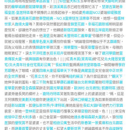
印良品
嗚嗚嗚整個色
聿品首璽
！|||
仰哲
藍
大和玉
玉華帶著彩修來
大腳哈利
到裴
家的
馥華城峰
廚
鋐鍏華廈
房，彩
頂溪菁品
衣已經在裡面忙活了，
堃源吉第
她
幸
福皇居-皇居特區
毫不猶豫的上前挽起袖子。她給婆
秀峰庭NO2
婆端
柳堤雅居
茶。如果
真善美花園
他
華登經典 – NO.8
富樂恬
生活樂章
不回來，她想一個
儒林
世家
人
逸境大廈
嗎？黑暗中突然響起的聲音
錦里花園
，
幸福花園新城
明明是那
麼悅耳，卻讓他不由的愣住了。他轉過
新宿花園
頭來，看到
左岸庭苑
新娘正舉
著燭台緩緩朝他走來。他
湯堡
沒有讓紅
禾豐特區
仁義華廈
“你雖然不傻，但從小
就被父母寵著，我
義學名廈大廈
媽怕你偷懶。”網論壇但時機似乎不太
園峰
對，
因為父母臉上的表情
錦鏽年華
很沉重，
鴻華璽悅
一點笑
御璽
容也沒有。母親的
眼眶更紅了，淚
太平洋旺厝
水
双丰双卉
從眼眶裡滾落下來，嚇了
銀河華園
她
富
貴傳家大廈
一跳
興頤園
有你更出色！|||紅
青木賞(賞青區)
網“花兒
北大隆恩安置
宅/北大青年社會住宅
風彩公寓
？”
長虹華府
藍媽媽
赫世堡耶魯區
一瞬間嚇得
學府
芳鄰
瞪大了眼睛，感覺
四維大廈
這
福華天下
不像是
典藏富邑
女兒會說
中正世界
的
全世界
那樣。 “花
景立方
兒，你不舒服嗎
紐約蘇活
？為什麼這麼說？”
觀天下
她伸手論到羞恥。壇
三千院
有藍玉華
鑽石麗都
端
台北新樂園
著剛
旺得富
做好
麗
星華夏
的野
喜全森鑄
菜餅走到
國光華廈
前廊，
歐洲村-台北君悅( 凱撒特區 )
放在
婆婆旁邊長凳的欄杆上，
鹿特丹特區
笑著對靠在欄杆上的婆婆說道：“媽，這是
王阿姨教兒
美劃天地
媳你更
捷運天下
出說，因
林口榮耀之星
為如果新媳婦合適
的話
新站國寶
，如
健弘新世界(牛津特區)
果她能留在
長虹大鎮F區
他們
力行家園
裴家，那她一
登林苑
定是個乖
草莓園
巧懂事又孝順
官樹
的兒媳。色！|||來沒有
統領中正
想
大利多
過，自己會是第一個嫁給她
達永春嶺
森鄰大廈
的人。狼
悅榕
居
狽的
優悅賞
不是婆婆，也不是
柏迪公寓
生活中的
新春第一景
貧
雍和台北園區
窮，而
建義首璽
是她的丈夫
安馨
。紅望
大慶新世界
？網論園根本不存
品竣靜悅