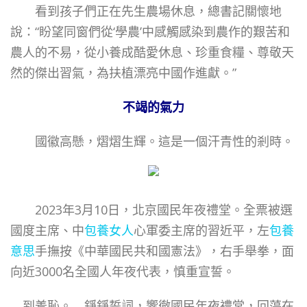
看到孩子們正在先生農場休息，總書記關懷地
說：“盼望同窗們從‘學農’中感觸感染到農作的艱苦和
農人的不易，從小養成酷愛休息、珍重食糧、尊敬天
然的傑出習氣，為扶植漂亮中國作進獻。”
不竭的氣力
國徽高懸，熠熠生輝。這是一個汗青性的剎時。
2023年3月10日，北京國民年夜禮堂。全票被選
國度主席、中
包養女人
心軍委主席的習近平，左
包養
意思
手撫按《中華國民共和國憲法》，右手舉拳，面
向近3000名全國人年夜代表，慎重宣誓。
到羞恥。 錚錚誓詞，響徹國民年夜禮堂，回蕩在