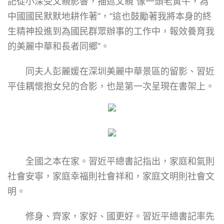
記從小深受父親影響，描述父親“像一頭老黃牛，為
中國國民默默地耕作著”，“這也鼓勵著我將本身的終
生精神投進到為國民群眾辦事的工作中，報效養育我
的美麗中華和長者同鄉”。
同夫人彭麗媛在深圳美麗中華景區的留影、習近
平佳耦懷抱女兒的合影，也是第一次呈現在書架上。
全國之本在家。習近平總書記指出，家庭和氣則
社會安寧，家庭幸福則社會祥和，家庭文明則社會文
明。
修身、齊家，家好、國更好。習近平總書記率先