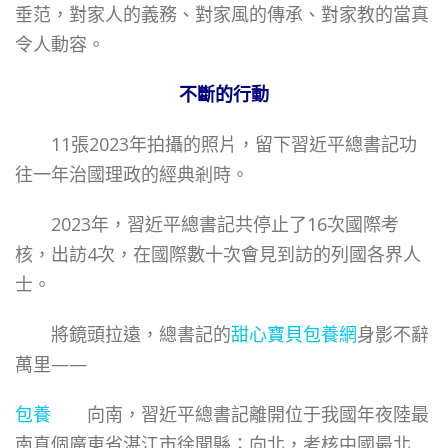
垂范，對家人的義務、對家風的傳承、對家教的當真
令人動容。
不斷的行動
11張2023年拍攝的照片，留下習近平總書記功
往一年治國理政的經典剎時。
2023年，習近平總書記共停止了16次國際考
核，出訪4次，在國際數十次會見到訪的列國各界人
士。
將鏡頭拉遠，總書記的
甜心寶貝包養網
身影不辭
萬里——
包養
向南，習近平總書記離開位于我國年夜陸最
南真個廣東省湛江市徐聞縣；向北，考核中國最北