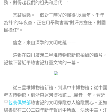
務，對得起我們的祖先和后代。”
言辭誠懇。一個對于時光的懂得“以百年、千年
為計”的年夜黨，正在用舉動書寫“對汗青擔任，對國
民擔任”。
信念，來自深摯的文明底蘊——
這張在四川廣漢三星堆博物館新館拍攝的照片，
記載下習近平總書記打量文物的一幕。
從三星堆博物館新館，到漢中市博物館；從中國
考古博物館，到浙東運河博物館……曩昔一年，習近
平
包養俱樂部
總書記的文明萍蹤惹人追蹤關心。正如
總書記在二〇二四年新年賀詞中所說：泱泱中華，汗