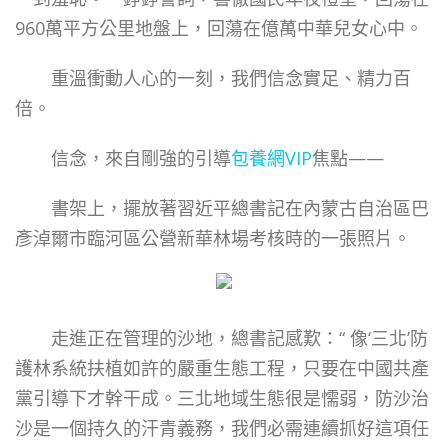
960萬平方公里地盤上，回蕩在億萬中華兒女心中。
重溫衝動人心的一刻，我們信念實足、精力百
倍。
信念，來自剛強的引導
包養網VIP
焦點——
書架上，擺放著習近平總書記在內蒙古自治區巴
彥淖爾市臨河區公營新華林場考核時的一張照片。
走進正在管理的沙地，總書記感歎：“ 像‘三北’防
護林系統扶植如許的嚴重生態工程，只要在中國共產
黨引導下才幹干成。三北地域生態很是懦弱，防沙治
沙是一個持久的汗青義務，我們必需連續抓好這項任