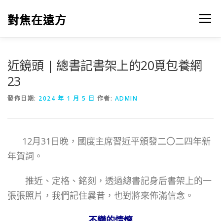
跳
至
對焦在遠方
選單
主
要
內
容
近鏡頭 | 總書記書架上的20覓包養網
23
發佈日期:
2024 年 1 月 5 日
作者:
ADMIN
12月31日晚，國度主席習近平頒發二〇二四年新
年賀詞。
推近、定格、銘刻，透過總書記身后書架上的一
張張照片，我們記住曩昔，也對將來佈滿信念。
不變的情懷