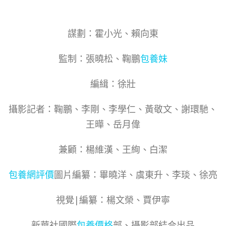
謀劃：霍小光、賴向東
監制：張曉松、鞠鵬
包養妹
編緝：徐壯
攝影記者：鞠鵬、李剛、李學仁、黃敬文、謝環馳、
王曄、岳月偉
兼顧：楊維漢、王絢、白潔
包養網評價
圖片編纂：畢曉洋、虞東升、李琰、徐亮
視覺|編纂：楊文榮、賈伊寧
新華社國際
包養價格
部、攝影部結合出品