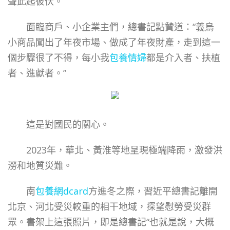
聲此起彼伏。
面臨商戶、小企業主們，總書記點贊道：“義烏
小商品闖出了年夜市場、做成了年夜財產，走到這一
個步驟很了不得，每小我
包養情婦
都是介入者、扶植
者、進獻者。”
這是對國民的關心。
2023年，華北、黃淮等地呈現極端降雨，激發洪
澇和地質災難。
南
包養網dcard
方進冬之際，習近平總書記離開
北京、河北受災較重的相干地域，探望慰勞受災群
眾。書架上這張照片，即是總書記“也就是說，大概