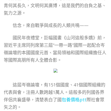
青何其長久，文明何其廣博，這是我們的自負之基、
氣力之源。
信念，來自戰爭與成長的人類共鳴——
國民年夜禮堂，巨幅國畫《山河這般多嬌》前，
習近平主席同列席第三屆“一帶一路”國際一起配合岑
嶺論壇的本國國度元首、當局領袖和國際組織擔任人
等國際高朋所有人全體合影。
這屆岑嶺論壇，有151個國度、41個國際組織的
代表與會，注冊人數跨越1萬人。這般多的列國各界
伴侶共襄盛舉，清楚表白了國
包養價格ptt
際社會眾
矢之的。