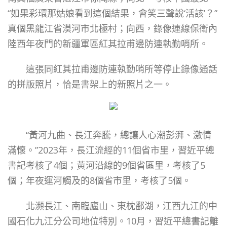
“如果彩環那姑娘看到這個結果，會笑三聲說‘活該’？”
真個黑龍江省漠河市北極村；向西，錄像連線保衛內
陸西年夜門的新疆軍區紅其拉甫邊防連執勤哨所。
這張同紅其拉甫邊防連執勤哨所等停止錄像通話
的拼版照片，恰是書架上的新照片之一。
“黃河九曲、長江奔騰，總讓人心潮彭湃、激情
滿懷。”2023年，長江流經的11個省市里，習近平總
書記考核了4個；黃河沿線的9個省區里，考核了5
個；年夜運河觸及的8個省市里，考核了5個。
北瀕長江、南臨廬山、東枕鄱湖，江西九江的中
國石化九江分公司地位特別。10月，習近平總書記離