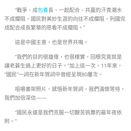
“戰爭、成
包養
長、一起配合、共贏的汗青潮水
不成攔阻，國民對美妙生涯的向往不成攔阻，列國完
成配合成長繁華的愿看不成攔阻。”
這是中國主意，也是世界共鳴。
“我們的目的很雄偉，也很樸實，回根究竟就是
讓老蒼生過上更好的日子。”加上這一次，11年來，
“國民”一詞在新年賀詞中曾經呈現80屢次。
咀嚼書架照片，感悟新年賀詞，我們滿懷等待，
我們加倍深信——
“國民永遠是我們克服一切艱苦挑釁的最年夜依
附。”