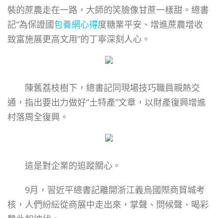
裝的蔗農走在一路，大師的笑臉像甘蔗一樣甜。總書
記“為保證國
包養網心得
度糖業平安、增進蔗農增收
致富施展更高文用”的丁寧深刻人心。
陳舊荔枝樹下，總書記同現場技巧職員親熱交
通，指出要出力做好“土特產”文章，以財產復興增進
村落周全復興。
這是對企業的追蹤關心。
9月，習近平總書記離開浙江義烏國際商貿城考
核，人們紛紜從商展中走出來，掌聲、問候聲、喝彩