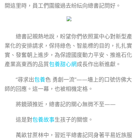
開這里時，員工們圍攏過去紛紜向總書記問好。
總書記親熱地說，盼望你們依照黨中心對新型產
業化的安排請求，保持綠色、智能標的目的，扎扎實
實、發奮朝上進步，為保證國度動力平安、推進石化
產業高東西的品質
包養甜心網
成長作出新進獻。
“尋求出
包養
色 勇創一流”——墻上的口號仿佛大
師的回應。這一幕，也被相機定格。
將鏡頭推近，總書記的關心無微不至——
這是對
包養故事
生孩子的關懷。
萬畝甘蔗林中，習近平總書記同身著平易近族服