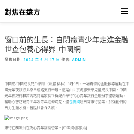
跳
至
對焦在遠方
選單
主
要
內
容
窗口前的生長：自閉癥青少年走進金融
世查包養心得界_中國網
發佈日期:
2024 年 6 月 17 日
作者:
ADMIN
中國網/中國成長門戶網訊（郝巖 徐林）3月9日，一場奇特的金融教導運動在中
國光年夜銀行北京阜成路支行舉辦。這是由北京海豚樂樂兒童成長中間、中國
光年夜銀行和萬壽路特需家長社群配合舉行的心青年銀行金融辦事體驗運動，
輔助心智妨礙青少年及青年進修清楚、體
包養網
驗日常銀行營業，加強他們的
自力生涯才能，晉陞社會介入感。
銀行任務職員在為心青年講授營業。[中國網/郝巖攝]