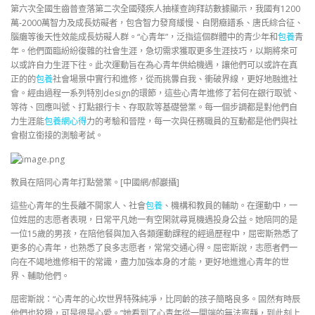
第六次全國生齒普查落第二次全國殘疾人抽樣查詢拜訪數據顯示，我國有1200
萬-2000萬智力及成長妨礙者，包含智力發育緩慢、自閉癥譜系、唐氏綜合征、
腦癱等後天性效能成長妨礙人群。“心青年”，泛指這個群體中的青少年和
包養
青
年。他們面臨紛紛復雜的社會生涯，急切需求獲取更多生涯技巧，以期將來可
以或許自力生涯下往。此次運動旨在為心青年供給機遇，讓他們可以或許在真
正的的
包養
社會場景中實行和進修，從而挑釁自我、衝破界線，更好地融進社
會。經由過程一系列特別design的環節，這些心青年進修了若何在銀行取號、
等待、回應叫號、打點銀行卡、存取款等基礎營業。每一個步調都是對他們自
力生涯能
包養網心得
力的考驗和晉陞，每一次與任務職員的互動都是他們與社
會樹立銜接的測驗考試。
教員在陪同心青年打點營業。[中國網/郝巖攝]
這些心青年的生長離不開家人、社會
包養
、機構和教員的輔助。在運動中，一
位姓屈的志愿者表現，日常平凡她一有空閑就尋覓機遇投身公益。她陪同的是
一位15歲的男孩，在陪他餐與加入各類運動課程的經過歷程中，屈密斯熟悉了
更多的心青年，也熟悉了良多志愿者，常常交通心得。屈密斯說，志愿者們一
向在不竭地進修相干的常識，盡力加強本身的才能，更好地進進心青年的世
界、輔助他們。
屈密斯說：“心青年的心坎世界特殊純凈，比同齡的孩子簡略良多。固然有時辰
他們也狡猾，可是很是心愛。”她看到了心青年從一開端的無法寧靜，到此刻上