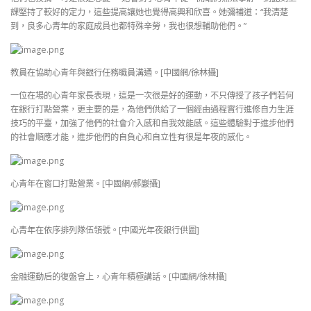
課堅持了較好的定力，這些提高讓她也覺得高興和欣喜。她彌補道：“我清楚
到，良多心青年的家庭成員也都特殊辛勞，我也很想輔助他們。”
教員在協助心青年與銀行任務職員溝通。[中國網/徐林攝]
一位在場的心青年家長表現，這是一次很是好的運動，不只傳授了孩子們若何
在銀行打點營業，更主要的是，為他們供給了一個經由過程實行進修自力生涯
技巧的平臺，加強了他們的社會介入感和自我效能感。這些體驗對于進步他們
的社會順應才能，進步他們的自負心和自立性有很是年夜的感化。
心青年在窗口打點營業。[中國網/郝巖攝]
心青年在依序排列隊伍領號。[中國光年夜銀行供圖]
金融運動后的復盤會上，心青年積極講話。[中國網/徐林攝]