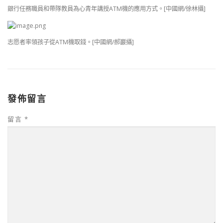
銀行任務職員和帶隊教員為心青年講授ATM機的應用方式。[中國網/徐林攝]
志愿者率領孩子從ATM機取錢。[中國網/郝巖攝]
發佈留言
留言
*