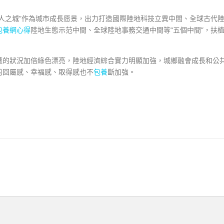
人之城”作為城市成長愿景，出力打造國際陸地科技立異中間、全球古代
包養網心得
陸地生態示范中間、全球陸地事務交通中間等“五個中間”，扶
遭的狀況加倍綠色漂亮，陸地經濟綜合實力明顯加強，城鄉融會成長和公
的回屬感、幸福感、取得感也不
包養
斷加強。