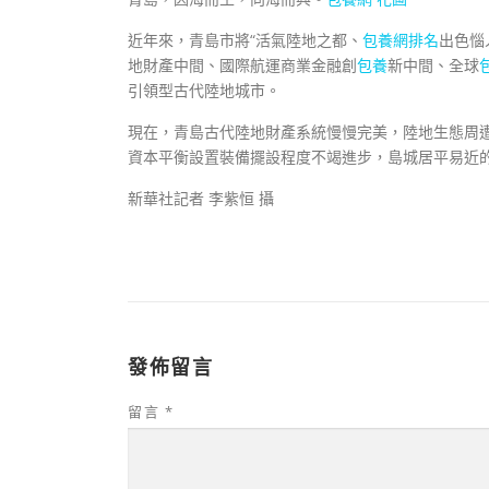
近年來，青島市將“活氣陸地之都、
包養網排名
出色惱
地財產中間、國際航運商業金融創
包養
新中間、全球
引領型古代陸地城市。
現在，青島古代陸地財產系統慢慢完美，陸地生態周
資本平衡設置裝備擺設程度不竭進步，島城居平易近
新華社記者 李紫恒 攝
發佈留言
留言
*