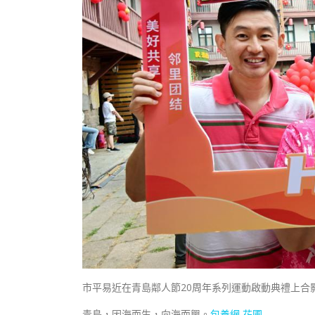
市平易近在青島鄰人節20周年系列運動啟動典禮上合影
青島，因海而生，向海而興。
包養網 花圃