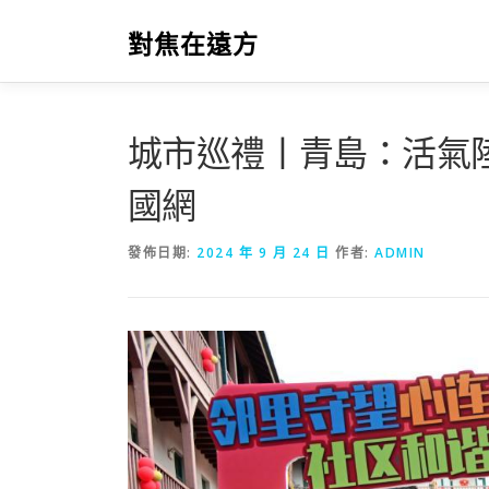
跳
至
對焦在遠方
主
要
內
容
城市巡禮丨青島：活氣陸
國網
發佈日期:
2024 年 9 月 24 日
作者:
ADMIN