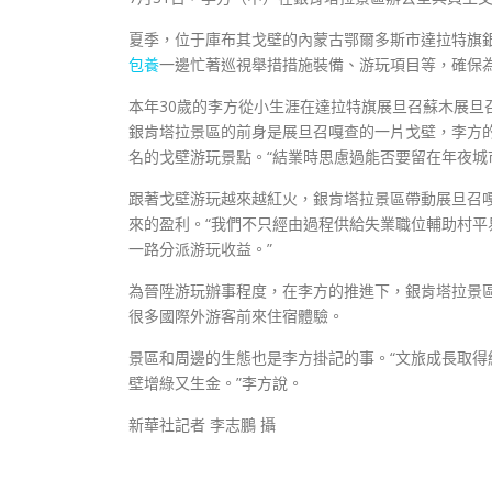
夏季，位于庫布其戈壁的內蒙古鄂爾多斯市達拉特旗
包養
一邊忙著巡視舉措措施裝備、游玩項目等，確保
本年30歲的李方從小生涯在達拉特旗展旦召蘇木展旦
銀肯塔拉景區的前身是展旦召嘎查的一片戈壁，李方
名的戈壁游玩景點。“結業時思慮過能否要留在年夜城
跟著戈壁游玩越來越紅火，銀肯塔拉景區帶動展旦召
來的盈利。“我們不只經由過程供給失業職位輔助村
一路分派游玩收益。”
為晉陞游玩辦事程度，在李方的推進下，銀肯塔拉景
很多國際外游客前來住宿體驗。
景區和周邊的生態也是李方掛記的事。“文旅成長取
壁增綠又生金。”李方說。
新華社記者 李志鵬 攝