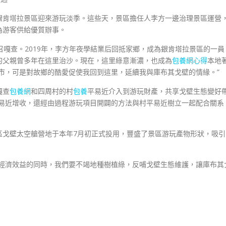
銀肯塔拉景區迎來游玩淡季。這些天，景區擔任人李方一邊治理景區運營
為游客供給優質辦事。
召嘎查。2019年，李方年夜學結業后回抵家鄉，成為銀肯塔拉景區的一員
的父親曾多年在這里治沙。現在，這里綠意漸濃，也成為
包養網心得
本地
市，可是對故鄉的酷愛促使我回到這里，延續我與庫布其戈壁的情緣。”
嘎查
包養網
和四周村的村
包養
平易近介入到游玩財產，共享戈壁生態變好
平易近增收，還經由過程游玩項目開闢的方法與村平易近樹立一起配合關系
區戈壁太空艙營地于本年7月初正式投用，豐盛了景區游玩產物形狀，吸引
得經濟效益的同時，我們要不竭地種樹植綠，反哺戈壁生態維護，讓庫布其