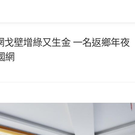
網戈壁增綠又生金 一名返鄉年夜
國網