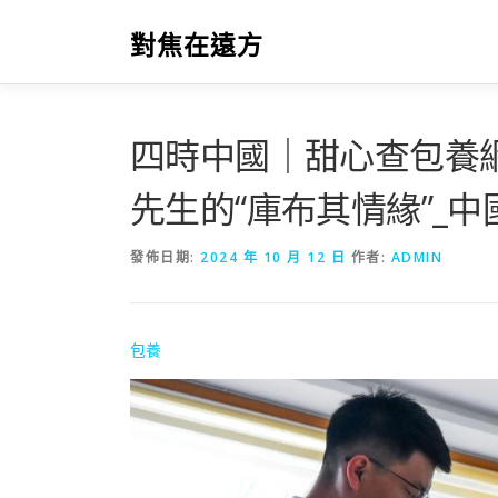
跳
至
對焦在遠方
主
要
內
容
四時中國｜甜心查包養
先生的“庫布其情緣”_中
發佈日期:
2024 年 10 月 12 日
作者:
ADMIN
包養