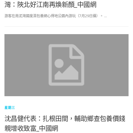
灣：陜北好江南再煥新顏_中國網
游客在南泥灣國度濕包養網心得地公園內游玩（7月29日攝）。 …
星期三
沈昌健代表：扎根田間，輔助鄉查包養價錢
親增收致富_中國網