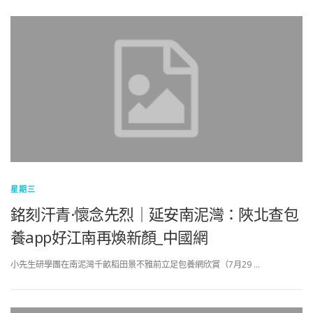
星期三
銘刻汗青·懷念先烈｜延安南泥灣：陜北查包
養app好江南再煥新顏_中國網
小先生研學團在南泥灣千畝稻田景不雅前立足包養網欣賞（7月29 …