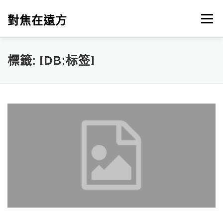
跳
至
對焦在遠方
選單
主
要
內
容
標籤:
[DB:标签]