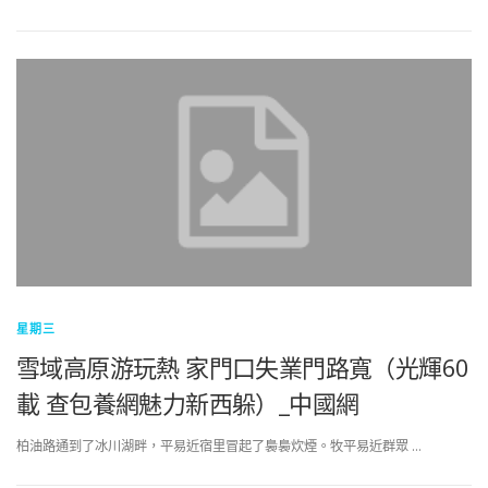
星期三
雪域高原游玩熱 家門口失業門路寬（光輝60
載 查包養網魅力新西躲）_中國網
柏油路通到了冰川湖畔，平易近宿里冒起了裊裊炊煙。牧平易近群眾 …