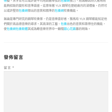
得
擬，米字背可以或許更平均地疏散琴弦的
包養網
張力，削減瞭因持久應用而
能夠招致的變形和音準誤差。這意味著 YUX 鋼琴在歷經歲月的浸禮後，仍然可
以或許堅持
包養網
傑出的音質和精準的
包養網
吹奏機能。
無論是專門研究的鋼琴吹奏傢，仍是音樂喜好者，雅馬哈 YUX 鋼琴都能知足他
們關於高品德音樂的尋求。其高深的工藝、
包養
出色的音質和靠得住的機能，
使
包養網
包養軟體
其成為瞭音樂世界中一顆殘
甜心花園
暴的明珠。
發佈留言
留言
*