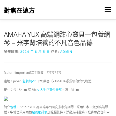
跳
至
對焦在遠方
選單
主
要
內
容
AMAHA YUX 高端鋼甜心寶貝一包養網
琴 – 米字背培養的不凡音色品德
發佈日期:
2024 年 8 月 5 日
作者:
ADMIN
[color=!important]二手鋼琴：?????? ???
產地：japan(
包養網VIP
日本)樂器（YAMAHA)股份有限公司制造
尺寸：長 154cm 寬 65c
女大生包養俱樂部
m 高 131cm
簡介
包養
：?????? YUX 為高端專門研究米字背鋼琴，采用紅木 K 級別高端琴
錘，中低音采用兩根
包養網評價
加粗壓弦條，浮動支持體系，進步瞭高音和中