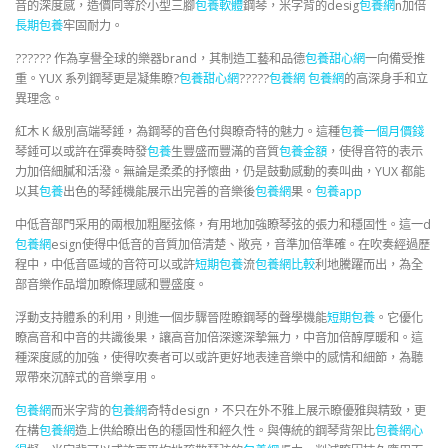
音的深度感，造價同等於小型三腳
包養軟體
鋼琴，米字背的desig
包養網
n加倍
長期包養
牢固耐力。
?????? 作為享譽全球的樂器brand，其制造工藝和品德
包養甜心網
一向備受推
重。YUX 系列鋼琴更是凝集瞭?
包養甜心網
?????
包養網
包養網
的高深身手和立
異理念。
紅木 K 級別高端琴錘，為鋼琴的音色付與瞭奇特的魅力。這種
包養一個月價錢
琴錘可以或許在彈奏時發
包養
生豐盛而豐滿的音質
包養金額
，使得音符的表示
力加倍細膩和活潑。無論是柔柔的抒懷曲，仍是鼓動感動的奏叫曲，YUX 都能
以其
包養
出色的琴錘機能展示出完善的音樂後
包養網
果。
包養app
中低音部門采用的兩根加粗壓弦條，有用地加強瞭琴弦的張力和穩固性。這一d
包養網
esign使得中低音的音質加倍清楚、敞亮，音準加倍準確。在吹奏經過歷
程中，中低音區域的音符可以或許
短期包養
流
包養網比較
利地騰躍而出，為全
部音樂作品增加瞭條理感和豐盛度。
浮動支持體系的利用，則進一個步驟晉陞瞭鋼琴的聲學機能
短期包養
。它優化
瞭高音和中音的共識後果，讓高音加倍深邃深摯無力，中音加倍醇厚暖和。這
種深度感的加強，使得吹奏者可以或許更好地表達音樂中的感情和細節，為聽
眾帶來沉醉式的音樂享用。
包養網
而米字背的
包養網
奇特design，不只在外不雅上展示瞭優雅與精致，更
在構
包養網
造上供給瞭出色的穩固性和經久性。與傳統的鋼琴背架比
包養網心