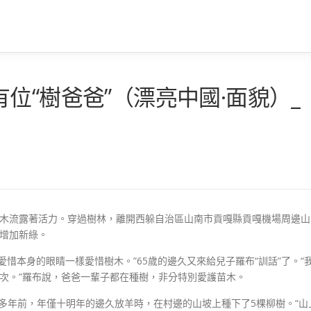
位“樹爸爸”（漂亮中國·面貌）_
樹木流露著活力。穿過樹林，離開西躲自治區山南市貢嘎縣貢嘎機場周邊山
原增加新綠。
惜本身的眼睛一樣愛惜樹木。”65歲的邊久又來給兒子羅布“訓話”了。“
次。”羅布說，爸爸一輩子都在種樹，非分特別愛護苗木。
0多年前，年僅十明年的邊久放羊時，在村邊的山坡上種下了5棵柳樹。“山