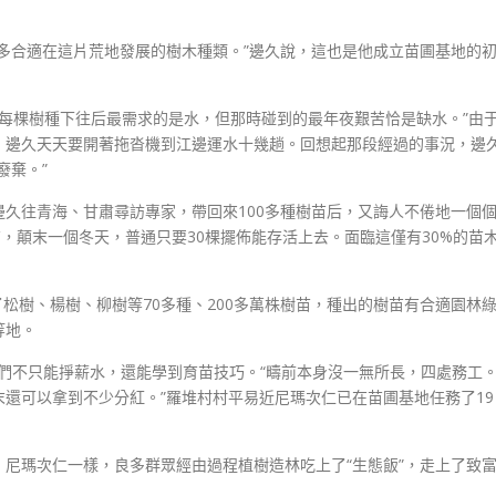
多合適在這片荒地發展的樹木種類。”邊久說，這也是他成立苗圃基地的
“每棵樹種下往后最需求的是水，但那時碰到的最年夜艱苦恰是缺水。”由
，邊久天天要開著拖沓機到江邊運水十幾趟。回想起那段經過的事況，邊
廢棄。”
久往青海、甘肅尋訪專家，帶回來100多種樹苗后，又誨人不倦地一個
苗，顛末一個冬天，普通只要30棵擺佈能存活上去。面臨這僅有30%的苗
了松樹、楊樹、柳樹等70多種、200多萬株樹苗，種出的樹苗有合適園林
等地。
他們不只能掙薪水，還能學到育苗技巧。“疇前本身沒一無所長，四處務工
還可以拿到不少分紅。”羅堆村村平易近尼瑪次仁已在苗圃基地任務了19
尼瑪次仁一樣，良多群眾經由過程植樹造林吃上了“生態飯”，走上了致