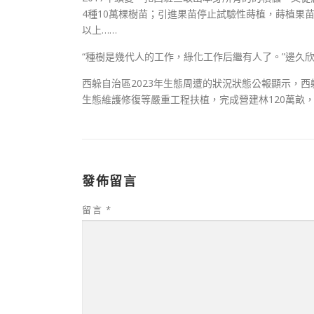
4種10萬棵樹苗；引進果苗停止試驗性蒔植，蒔植果苗
以上……
“種樹是幾代人的工作，綠化工作后繼有人了。”邊久
西躲自治區2023年生態周遭的狀況狀態公報顯示，
生態維護修復等嚴重工程扶植，完成營建林120萬畝，
發佈留言
留言
*