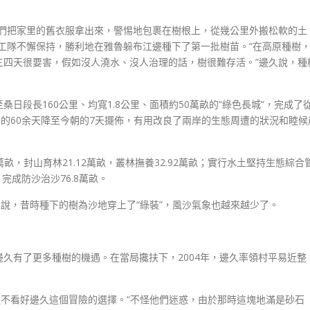
我們把家里的舊衣服拿出來，警惕地包裹在樹根上，從幾公里外搬松軟的土
工隊不懈保持，勝利地在雅魯躲布江邊種下了第一批樹苗。“在高原種樹
三四天很要害，假如沒人澆水、沒人治理的話，樹很難存活。”邊久說，種
日段長160公里、均寬1.8公里、面積約50萬畝的“綠色長城”，完成了
0年月的60余天降至今朝的7天擺佈，有用改良了兩岸的生態周遭的狀況和睦候
3萬畝，封山育林21.12萬畝，叢林撫養32.92萬畝；實行水土堅持生態綜合
，完成防沙治沙76.8萬畝。
地說，昔時種下的樹為沙地穿上了“綠裝”，風沙氣象也越來越少了。
久有了更多種樹的機遇。在當局攙扶下，2004年，邊久率領村平易近整
近不看好邊久這個冒險的選擇。“不怪他們迷惑，由於那時這塊地滿是砂石