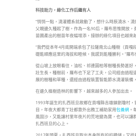
科技助力，綠化工作后繼有人
“悄悄一點，澆灌體系就啟動了，想什么時辰澆水、澆
父親邊久種起了樹。作為一名90后，羅布思惟開放，
苗圃產出的樹苗年夜幅增添，接辦的綠化項目也越來
“我們從本年4月底開端承包了拉薩南北山種樹（貢嘎
礎能順應這里的海拔和睦候，我感到能種勝利。”羅
從山坡上放眼看往，油松、祁連圓柏等樹種長勢甚好，
壯生長。種樹前，羅布也下足了工夫，公司經由過程
展的樹種和草種，還經由過程裝置智能節水澆灌裝備
在邊久植樹造林的影響下，越來越多的人參加出去。
1993年誕生的扎西班旦故鄉在貢嘎縣吉雄鎮劉瓊村
目，年夜大都青丁壯都靠外出務工補助家用
包養網
。
風固沙，又能讓村里年夜片的荒地變為寶，也可以讓
扎西班旦的心上。
2017年頭夏，扎西班旦取出本身所有的的積儲，又