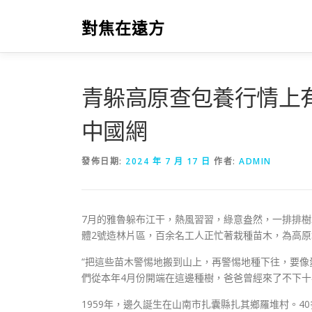
跳
至
對焦在遠方
主
要
內
容
青躲高原查包養行情上有
中國網
發佈日期:
2024 年 7 月 17 日
作者:
ADMIN
7月的雅魯躲布江干，熱風習習，綠意盎然，一排排
體2號造林片區，百余名工人正忙著栽種苗木，為高
“把這些苗木警惕地搬到山上，再警惕地種下往，要像愛
們從本年4月份開端在這邊種樹，爸爸曾經來了不下十
1959年，邊久誕生在山南市扎囊縣扎其鄉羅堆村。4