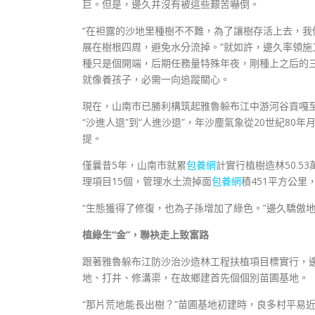
巨。但是，邊久并沒有被這些艱苦嚇倒。
“在袒露的沙地里種樹不不難，為了讓樹存活上去，
展在樹根四周，避免水分流掉。”就如許，邊久率領施
種只是個開端，后期任務量特殊年夜，剛種上之后的
就像養孩子，必需一向追蹤關心。
現在，山南市已勝利構筑起雅魯躲布江中游河谷貢嘎至桑
“沙進人退”到“人進沙退”，年沙塵氣象從20世紀8
提。
僅曩昔5年，山南市就累
包養網
計實行植樹造林50.5
理項目15個，管理水土流掉面
包養網
積451平方公里
“生態獲得了修復，也為子孫增加了綠色。”邊久驕傲
植綠生“金”，聯袂走上致富路
跟著雅魯躲布江防沙治沙造林工程扶植項目標實行，邊
地、打井、修溝渠，在故鄉建首先個個別苗圃基地。
“那片荒地能長出樹？”苗圃基地初建時，良多村平易