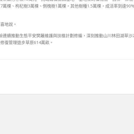
7萬棵、枸杞樹3萬棵、側槐樹1萬棵，其他樹種1.5萬棵，成活率到達90
欣喜地說。
西躲連續推動生態平安樊籬維護與扶植計劃修編，深刻推動山川林田湖草沙
修復管理退步草原614萬畝。