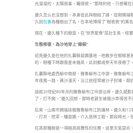
光溜溜的，太陽很毒，曬得很。”那時的他，只想著在
邊久怎么也沒想到，本身從此與樹結了緣，從剛開端
久因
包養
為種樹出了名，在本地博得了“樹爸爸”的美
現在，邊久種下的樹苗，在“世界屋脊”茁壯生長，枝
生態修復，為沙地穿上“綠裝”
初見邊久是在他的扎囊縣苗圃基地，他散步在郁郁蔥蔥
的，剛種下時跟我差未幾高，此刻都成參天年夜樹了。
扎囊縣地處西躲中南部、雅魯躲布江中游。雅魯躲布
年夜風一路，黃沙漫天，沿江途徑常被沙子封堵，鄰
談起20世紀80年月的雅魯躲布江中游沿岸，邊久感
了，打不開。”邊久回想，那時老蒼生被風沙弄得苦
后來，山南市開端扶植雅魯躲布江防護林。邊久和12
，打井、挖渠、種苗圃，介入造林工程。那段時光，
在高原種樹是一項極具挑釁性的任務。這里天氣惡劣