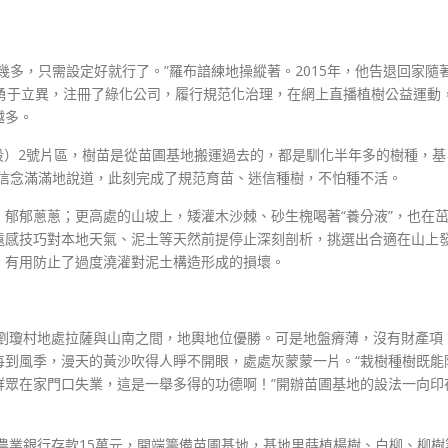
幾多，只需設定好就行了。”羅布諳練地操縱著。2015年，他告退回家隨
勇于立異，注冊了綠化公司，履行規范化治理，在網上直播植樹公益運動
越多。
段）2號片區，樹苗是從苗圃基地搬運過去的，都是馴化半年多的樹種，基
布信念滿滿地說道，此刻完成了規范育苗、迷信種樹，不怕種不活。
郁郁蔥蔥；更高處的山坡上，矮灌木沙棘、砂生槐喝著“養分液”，也在
遠感技巧對本地天氣、泥土等天然前提停止深刻剖析，挑選出合適在山上
，有用防止了過度澆灌對泥土構造形成的損壞。
，劉瓊村地處拉薩與山南之間，地輿地位優勝。可是地盤瘠薄，沒有財產項
每到風季，漫天的黃沙吹得人睜不開眼，處處灰蒙蒙一片。“栽樹種樹既能
群眾在家門口失業，這是一舉多得的功德啊！”開辦苗圃基地的設法一向印
從農業銀行存款15萬元，開端籌備苗圃基地，基地里蒔植楊樹、白柳、柳樹