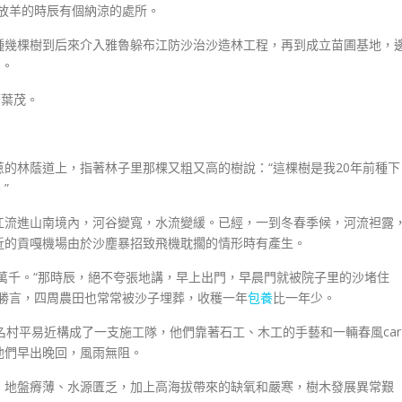
放羊的時辰有個納涼的處所。
種幾棵樹到后來介入雅魯躲布江防沙治沙造林工程，再到成立苗圃基地，
名。
繁葉茂。
的林蔭道上，指著林子里那棵又粗又高的樹說：“這棵樹是我20年前種下
”
江流進山南境內，河谷變寬，水流變緩。已經，一到冬春季候，河流袒露
近的貢嘎機場由於沙塵暴招致飛機耽擱的情形時有產生。
歎萬千。“那時辰，絕不夸張地講，早上出門，早晨門就被院子里的沙堵住
不勝言，四周農田也常常被沙子埋葬，收穫一年
包養
比一年少。
名村平易近構成了一支施工隊，他們靠著石工、木工的手藝和一輛春風car
他們早出晚回，風雨無阻。
、地盤瘠薄、水源匱乏，加上高海拔帶來的缺氧和嚴寒，樹木發展異常艱