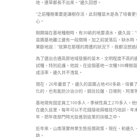
地，連草都長不出來。”邊久回想。
“之前種樹重要是讓樹存活，此刻種苗木是為了培養更
心。
剛開端在基地種樹時，有30畝的地要澆水，邊久說：
苗圃基地離江邊有一段間隔，加之前提落后，缺水時
果斷地說：“就算在那樣的周遭的狀況下，我都沒想過
為了選出合適高原地域發展的苗木，文明程度不高的邊
試種，特別庇護。他說，在這個基地一次種100棵樹
成活率，邊久并不洩氣。
現在，20年曩昔了，邊久的苗圃占地450多畝，培養
化的，也有能防沙治沙的，銷往拉薩、日喀則、阿里
基地現有固定員工100多人，季候性員工270多人。
在邊久這里，每年可以不花錢接收蒔植技巧培訓，年末
年，把年夜部門時光投進到這里的扶植之中。
近年來，山南落實林業生態抵償政策。現在，和邊久、
路。