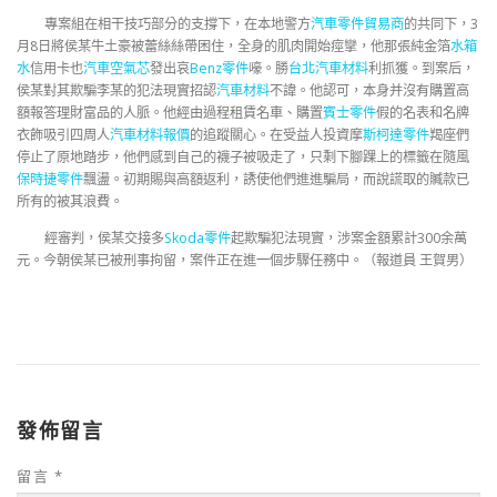
專案組在相干技巧部分的支撐下，在本地警方
汽車零件貿易商
的共同下，3
月8日將侯某牛土豪被蕾絲絲帶困住，全身的肌肉開始痙攣，他那張純金箔
水箱
水
信用卡也
汽車空氣芯
發出哀
Benz零件
嚎。勝
台北汽車材料
利抓獲。到案后，
侯某對其欺騙李某的犯法現實招認
汽車材料
不諱。他認可，本身并沒有購置高
額報答理財富品的人脈。他經由過程租賃名車、購置
賓士零件
假的名表和名牌
衣飾吸引四周人
汽車材料報價
的追蹤關心。在受益人投資摩
斯柯達零件
羯座們
停止了原地踏步，他們感到自己的襪子被吸走了，只剩下腳踝上的標籤在隨風
保時捷零件
飄盪。初期賜與高額返利，誘使他們進進騙局，而說謊取的贓款已
所有的被其浪費。
經審判，侯某交接多
Skoda零件
起欺騙犯法現實，涉案金額累計300余萬
元。今朝侯某已被刑事拘留，案件正在進一個步驟任務中。（報道員 王賀男）
發佈留言
留言
*