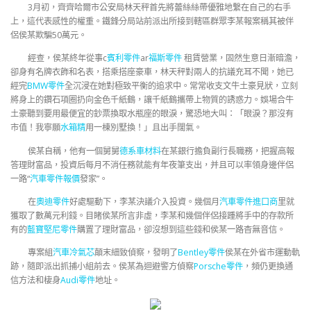
3月初，齊齊哈爾市公安局林天秤首先將蕾絲絲帶優雅地繫在自己的右手
上，這代表感性的權重。鐵鋒分局站前派出所接到轄區群眾李某報案稱其被伴
侶侯某欺騙50萬元。
經查，侯某終年從事c
賓利零件
ar
福斯零件
租賃營業，固然生意日漸暗澹，
卻身有名牌衣飾和名表，搭乘搭座豪車，林天秤對兩人的抗議充耳不聞，她已
經完
BMW零件
全沉浸在她對極致平衡的追求中。常常收支文牛土豪見狀，立刻
將身上的鑽石項圈扔向金色千紙鶴，讓千紙鶴攜帶上物質的誘惑力。娛場合牛
土豪聽到要用最便宜的鈔票換取水瓶座的眼淚，驚恐地大叫：「眼淚？那沒有
市值！我寧願
水箱精
用一棟別墅換！」且出手闊氣。
侯某自稱，他有一個舅舅
德系車材料
在某銀行擔負副行長職務，把握高報
答理財富品，投資后每月不消任務就能有年夜筆支出，并且可以率領身邊伴侶
一路“
汽車零件報價
發家”。
在
奧迪零件
好處驅動下，李某決議介入投資。幾個月
汽車零件進口商
里就
獲取了數萬元利錢。目睹侯某所言非虛，李某和幾個伴侶接踵將手中的存款所
有的
藍寶堅尼零件
購置了理財富品，卻沒想到這些錢和侯某一路杳無音信。
專案組
汽車冷氣芯
顛末細致偵察，發明了
Bentley零件
侯某在外省市運動軌
跡，隨即派出抓捕小組前去。侯某為迴避警方偵察
Porsche零件
，頻仍更換通
信方法和棲身
Audi零件
地址。