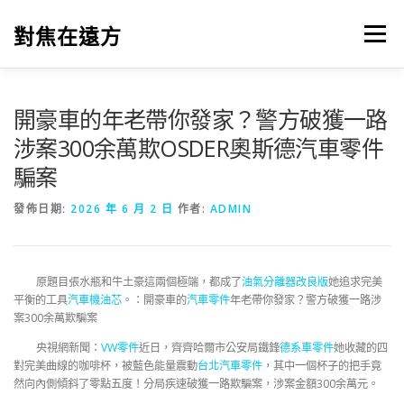
跳
至
對焦在遠方
選單
主
要
內
容
開豪車的年老帶你發家？警方破獲一路
涉案300余萬欺OSDER奧斯德汽車零件
騙案
發佈日期:
2026 年 6 月 2 日
作者:
ADMIN
原題目張水瓶和牛土豪這兩個極端，都成了
油氣分離器改良版
她追求完美
平衡的工具
汽車機油芯
。：開豪車的
汽車零件
年老帶你發家？警方破獲一路涉
案300余萬欺騙案
央視網新聞：
VW零件
近日，齊齊哈爾市公安局鐵鋒
德系車零件
她收藏的四
對完美曲線的咖啡杯，被藍色能量震動
台北汽車零件
，其中一個杯子的把手竟
然向內側傾斜了零點五度！分局疾速破獲一路欺騙案，涉案金額300余萬元。