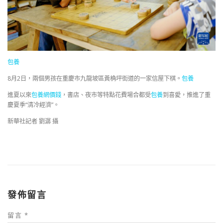
包養
8月2日，兩個男孩在重慶市九龍坡區黃桷坪街道的一家信屋下棋。
包養
進夏以來
包養網價錢
，書店、夜市等特點花費場合都受
包養
到喜愛，推進了重
慶夏季“清冷經濟”。
新華社記者 劉潺 攝
發佈留言
留言
*