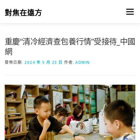
跳
至
對焦在遠方
選單
主
要
內
容
重慶“清冷經濟查包養行情”受接待_中國
網
發佈日期:
2024 年 5 月 23 日
作者:
ADMIN