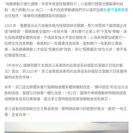
“海關推動方便化通關，年夜年夜晉陞報關效力；川渝開行鋰電池運輸專列試
點，助力新動力car 出口，一系列改造舉動讓我們可以或許加速
包養平臺推舉
走
出往程序。”美聯物流團體總裁何道國說。
2025年，重慶提出出力加速扶植內陸開放綜合關鍵，聚力攻堅啃下國資國企改
造“硬骨頭”，積極融進全國同一年夜市場，深刻實行企業上市“千里馬”舉動，深
化投融資體系體例改造，不竭成長強大平易近營經濟；上海表現要加速實行一
批標志性改造舉動、推進制訂一批嚴重改造政策、復制推行一批軌制立異結
果；海南連續推動人才成長“受權松綁”改造，深化“極簡審批”綜合允許、便平易
近簡證等改造……
《中共中心 國務院關于支撐浙江高東西的品質成長扶植配合富饒示范區的看
法》提出：到2025年，浙江省推進高東西的品質成長扶植配合富饒示范區獲得
顯明本質性停頓。
本年，浙江提出將體系實行城鄉融會體系體例機制改造、“擴中提低”和支出分派
軌制改造、基礎公共辦事一體化改造。1月2日，嘉興市舉辦推動新時期高程度
城鄉融會成長任務會議，提出爭立異時期高程度城鄉融會成長典范。
浙江省委改造辦副主任王春波表現，實時總結推行好經歷好做法，做到“一地立
異、全省共享”。