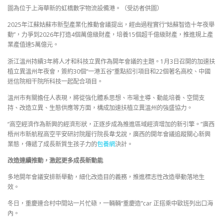
圖為位于上海華新的虹橋數字物流設備港。（受訪者供圖）
2025年江蘇姑蘇市新型產業化推動會議提出，經由過程實行“姑蘇智造十年夜舉
動”，力爭到2026年打造4個萬億級財產，培養15個超千億級財產，推進規上產
業產值達5萬億元。
浙江溫州持續3年將人才和科技立異作為開年會議的主題。1月3日召開的加速扶
植立異溫州年夜會，簽約30個“一港五谷”重點招引項目和22個著名高校、中國
迷信院相干院所科技一起配合項目。
溫州市有關擔任人表現，將從強化體系思想、市場主導、動能培養、空間支
持、改造立異、生態供應等方面，構成加速扶植立異溫州的強盛協力。
“高空經濟作為新興的經濟形狀，正逐步成為推進區域經濟增加的新引擎。”廣西
梧州市新航程高空平安研討院履行院長韋戈說，廣西的開年會議追蹤關心新興
業態，傳遞了成長新質生孩子力的
包養網
決計。
改造連續推動，激起更多成長新動能
多地開年會議安排新舉動，細化改造目的義務，推進標志性改造舉動落地生
效。
冬日，重慶連合村中間站一片忙碌，一輛輛“重慶造”car 正搭乘中歐班列出口海
內。