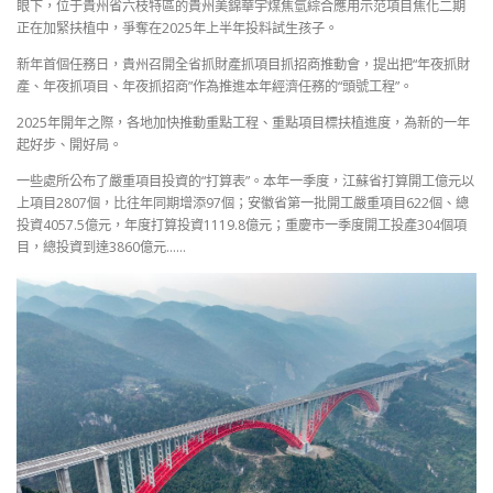
眼下，位于貴州省六枝特區的貴州美錦華宇煤焦氫綜合應用示范項目焦化二期
正在加緊扶植中，爭奪在2025年上半年投料試生孩子。
新年首個任務日，貴州召開全省抓財產抓項目抓招商推動會，提出把“年夜抓財
產、年夜抓項目、年夜抓招商”作為推進本年經濟任務的“頭號工程”。
2025年開年之際，各地加快推動重點工程、重點項目標扶植進度，為新的一年
起好步、開好局。
一些處所公布了嚴重項目投資的“打算表”。本年一季度，江蘇省打算開工億元以
上項目2807個，比往年同期增添97個；安徽省第一批開工嚴重項目622個、總
投資4057.5億元，年度打算投資1119.8億元；重慶市一季度開工投產304個項
目，總投資到達3860億元……