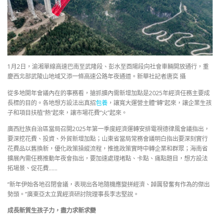
1月2日，渝湘單線高速巴南至武隆段、彭水至酉陽段向社會車輛開放通行，重
慶西北部武陵山地域又添一條高速公路年夜通道。新華社記者唐奕 攝
從多地開年會議內在的事務看，搶抓擴內需新增加點是2025年經濟任務主要成
長標的目的。各地想方設法出真招
包養
，讓寬大運營主體“轉”起來，讓企業生孩
子和項目扶植“熱”起來，讓市場花費“火”起來。
廣西壯族自治區當局召開2025年第一季度經濟運轉安排電視德律風會議指出，
要深挖花費、投資、外貿新增加點；山東省當局常務會議明白指出要深刻實行
花費品以舊換新，優化政策操縱流程，推進政策實時中轉企業和群眾；海南省
擴展內需任務推動年夜會指出，要加速處理堵點、卡點、痛點題目，想方設法
拓場景、促花費……
“新年伊始各地召閉會議，表現出各地隨機應變拼經濟、踔厲發奮有作為的傑出
勢頭。”廣東亞太立異經濟研討院理事長李志堅說。
成長新質生孩子力，盡力求新求變