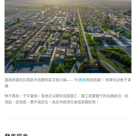
圖為新疆克拉瑪依市烏爾禾區文旅小鎮——“
包養網
西部烏鎮”。新華社記者于濤
攝
時不再來，干字當頭。各地正以開年就是開工、開工就要實干的任務狀況，抓
項目、促改造、惠平易近生，為全年經濟社會成長開好局。