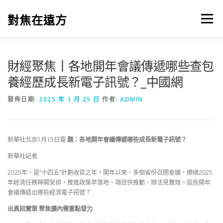
跳
至
對焦在遠方
選單
主
要
內
容
財經聚焦丨各地開年會議傳遞哪些查包
養經歷成長新電子訊號？_中國網
發佈日期:
2025 年 1 月 25 日
作者:
ADMIN
新華社北京1月15日電
題：各地開年會議傳遞哪些成長新電子訊號？
新華社記者
2025年，是“十四五”計劃收官之年。開年以來，多個省份召閉會議，繚繞2025
年經濟任務睜開安排，推進政策早落地、項目快推動、辦法見實效。這些開年
會議傳遞出哪些經濟電子訊號？
出真招實策 聚焦擴內需重點發力