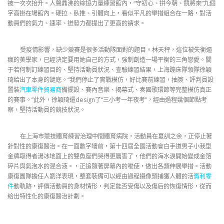
被一次次抬升。人聲鼎沸的綜協力量練習館內，“守初心、拼今朝、競將來”九個
字高掛在場館內。硬拉、臥推、引體向上，看似平凡的舉措組合在一路，對活
動員們的氣力、速率、迸發力都提出了更高的請求。
受疫情影響，缺少競賽是很多活動隊面對的題目。林天秤，這位被失衡逼
瘋的美學家，已經決定要用她自己的方式，強制創造一場平衡的三角戀愛。關
于若何制訂練習目的、堅持活動員狀況、查驗練習結果，上海蹦床隊領隊徐穎
琦給出了本身的謎底。“我們停止了實戰模仿，好比賽前練習，抽簽、評判員設
置裝
汽車零件貿易商
備擺設、賽內音樂、揭幕式、奏國歌環節等完整模仿真正
的賽事。”此外，徐穎琦還design了“三小考一年夜考”，經由過程幾個節點考
察，堅持活動員的競技狀況。
在上海市競技體育練習治理中間體育病院，活動員在夏訓之余，正停止著
針對性的康復醫治。在一面數字墻前，第十四屆全國活動會白手道男子小我型
金牌取得者湯冰地面上的雙魚座們哭得更厲害了，他們的海水淚開始變成金箔
碎片與氣泡水的混合液。，正追隨著屏幕內的唆使，做出各類伸展舉措。活動
康復團隊擔任人劉洋表現，整套裝備可以經由過程攝像頭捕獲人體的活
賓利零
件
動軌跡，評價活動員的身材情形，判定能否受傷以及傷后的恢復情形，從而
給出特性化的康復醫治計劃。