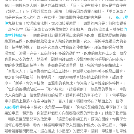
察用一個擴音器大喊，聲音充滿機械感。「我、我沒有斜停！我只是垂直停在
了牆壁上！」何手殘趕緊為自己辯解，但聲音因為恐懼而顫抖。「垂直泊車？
那是在第三次元的行為，在這裡，你的車體與停車線的夾角是——八十
Benz零
件
九點七度！按照維度法則，你必須接受懲罰！」懲罰的內容是：無限次觀看
一部名為**《新手泊車七百次失敗集錦》的紀錄片，直到哭泣為止。就在這
汽
車材料報價
時，一輛像是從科幻電影裡開出來的黑色跑車，優雅地從網格的邊
緣漂移而過。跑車的輪胎發出令人陶醉的摩擦聲，它以一種近乎蔑視重力的姿
態，精準地停進了一個只有它車身尺寸寬度的停車格中。那泊車的過程就像一
場舞蹈，流暢、完美，且毫無任何多餘的動作**。跑車的駕駛座上走出一個全
身黑色皮衣的女人，她戴著一副透明護目鏡，冷酷地朝著何手殘的方向走來。
她的步伐優雅而精準，每一步都像是被測量過一樣，完美地落在網格線上。
「車影大人！」泊車警察們立刻立正站好，連測量尺都顫抖著不敢發出聲音。
她走到何手殘面前，輕蔑地掃了一眼他那輛垂直貼在牆上的掀背車，語氣冰
冷。「新手，你的車技像一團混亂的毛線球。你污染了泊車維度的純粹性。」
「但你的後視鏡貼紙——『永不放棄』，讓我看到了一絲愚蠢的勇氣。」車影
大人突然掏出一個像是遙控器的裝置，對著何手殘的車子按了一下。何手殘的
車子從牆上脫落，在空中旋轉了一百八十度，穩穩地停在了地面上的一個停
Audi零件
車格中。這次，夾角是——零度。「你被分配給我的泊車學徒了。如
果泊車是一種宗教，你就是那個連方向盤都沒摸過的新信徒。」她指了指旁邊
一輛像是巨型嬰兒車的改造車：「這是你的訓練工具，從現在開始，你得學會
如何在零點零零一秒內，將這輛車精準停入對面的針眼大小的車位裡。」何手
殘看著那輛閃閃發光、還在播放《小星星》的嬰兒車，感到一陣眩暈。泊車維