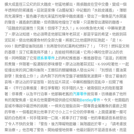
擴大成直徑三公尺的巨大麵皮。他猛地擲出，兩張麵皮在空中交疊，變成一個
半透明的防禦護盾。這就是家傳《沾醬秘笈》中記載的「水餃皮護盾」，薄韌
而充滿彈性。藍色離子炮光束猛烈地擊中麵皮護盾，發出了一聲像是汽水開蓋
的聲音。護盾劇烈震動，但奇蹟般地擋住了攻擊，只是散發出濃郁的麵香。
「這麵皮的延展性！完美！但撐不了太久！」K-999焦急地大喊，中藥味更濃
了。廖沾沾知道，他必須帶走他那缸陳年老蒜泥，那是宇宙的希望。他跑到蒜
泥缸前，使出他搬運食材的全部力量，將那口比他還胖的缸抱起。「走！K-
999！我們要從後院逃跑！別再管你的紅棗枸杞燃料了！」「不行！燃料是文明
的基礎！沒了紅棗我飛不遠！」吉娃娃特務抗議。它用小嘴咬住廖沾沾的衣
領，同時開啟了它背
德系車零件
上的枸杞推進器。推進器發出「滋滋」的輕微
煎煮聲，伴隨著一股濃郁的蔘味爆發。廖沾沾抱著蒜泥缸、K-999咬著他，一起
從撞出來的洞口衝向後院。王醋狂的醋罐機器人發出尖叫：「別想逃！醬油黨
餘孽！我會追上你！」店內剩下的所有空盤子被醋酸氣波震碎，發出了最後的
哀鳴。廖沾沾的宇宙冒險，就在這片蒜泥、中藥和醋酸的混亂中，拉開了帷
幕。《平行泊車維度：車位爭奪戰》何手殘的人生，被兩個巨大的陰影籠罩
著：停車費，以及平行泊車。他那輛老舊的
汽車零件
掀背車，彷彿繼承了他所
有的駕駛焦慮，從未在他需要時提供過任何幫助
Bentley零件
。今天，他面臨的
是城市傳說中最恐怖的挑戰，一條夾在理髮店與一間專賣金屬雕像的畫廊之間
的窄巷。一個看起來比他車子尺寸小上三十公分的停車格，上面還灑著一層可
疑的白色粉末。何手殘深吸一口氣。將車子打了倒檔。他的車載語音系統發出
了令人不快的女聲：「警告，後方障礙物距離：無限趨近於零。」「請考慮放
棄治療。」他忽略了警告，開始緩慢地倒車。他最討厭的不是語音系統，而是