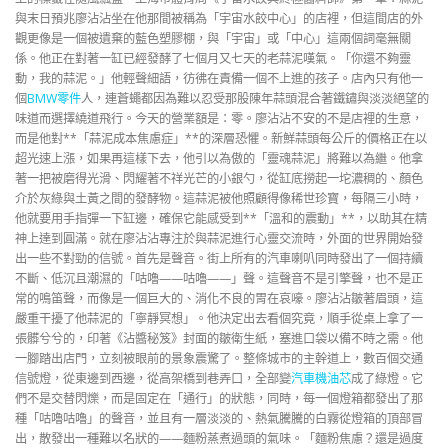
與末日預兆廖沾沾坐在他那間被稱為「宇宙水餃中心」的店裡，但這間店的外
觀更像是一個被遺棄的藍色塑膠棚，與「宇宙」或「中心」這兩個詞毫無關
係。他正在對著一缸已經發酵了七個月又七天的老蒜泥嘆氣。「你還不夠靈
動，我的蒜泥。」他輕聲細語，彷彿在責備一個不上進的孩子。店內只有他一
個
BMW零件
人，連蒼蠅都因為難以忍受那股陳年蒜頭混合著鐵鏽與淡淡絕望的
味道而選擇繞道飛行。今天的營業額是：零。廖沾沾不安的不是店裡的生意，
而是他對**「蒜泥成本焦慮症」**的深層恐懼。新鮮蒜頭每公斤的價格正在以
超光速上漲，如果再這樣下去，他引以為傲的「靈魂蒜泥」將難以為繼。他拿
著一把被磨得光滑、閃耀著不祥光芒的小銀勺，從缸底撈起一坨濃稠的、顏色
介於灰綠與土黃之間的發酵物。這蒜泥被他照顧得像稀世珍寶，每隔三小時，
他就要用手指彈一下缸邊，確保它能感受到**「溫和的震動」**，以助其在精
神上達到圓滿。就在廖沾沾專注於與蒜泥進行心靈交流時，外面的世界開始發
出一些不對勁的信號。首先是聲音。街上所有的汽車喇叭同時發出了一個持續
不斷、低沉且潮濕的「咕嚕——咕嚕——」聲。這聲音不是引擎聲，也不是正
常的鳴笛聲，而像是一個巨大的、消化不良的胃在哀嚎。廖沾沾皺著眉頭，這
嚴重干擾了他蒜泥的「寧靜冥想」。他決定出去看個究竟，順手從桌上拿了一
張髒兮兮的，印著《沾醬秘笈》封面的皺衛生紙，塞進口袋以備不時之需。他
一腳踏出店門，立刻被眼前的景象震驚了。整條城市的主幹道上，數百個交通
信號燈，從東邊到西邊，從高架橋到巷弄口，全部變
汽車機油芯
成了綠燈。它
們不是交替閃爍，而是固定在「通行」的狀態，同時，每一個燈箱都發出了那
種「咕嚕咕嚕」的聲音，並且有一層淡淡的、熱氣騰騰的白霧從燈箱的頂部冒
出，散發出一種難以名狀的——麵粉蒸煮過頭的氣味。「麵粉焦慮？還是過度