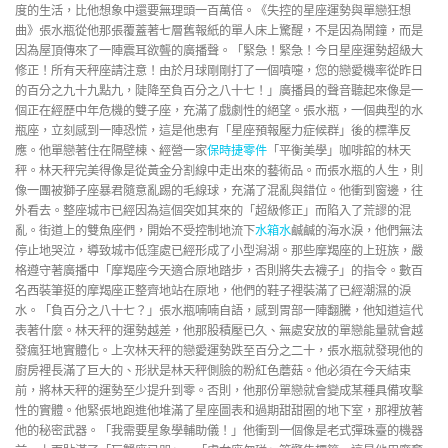
度的生活，比他想象中還要無理頭一百萬倍。《失控的星座運勢與單戀狂想
曲》張水瓶從他那張覆蓋著七層舊報紙的單人床上驚醒，不是因為鬧鐘，而是
因為屋頂傳來了一陣震耳欲聾的廣播聲。「緊急！緊急！今日星座運勢超級大
修正！所有天秤座請注意！由於月球剛剛打了一個噴嚏，您的戀愛機率從昨日
的百分之九十九點九，陡降至負百分之八十七！」廣播員的聲音聽起來像是一
個正在經歷中年危機的雙子座，充滿了戲劇性的絕望。張水瓶，一個典型的水
瓶座，立刻感到一陣恐慌，這是他患有「星座預報壓力症候群」後的標準反
應。他單戀著住在隔壁棟、經營一家
保時捷零件
「平衡美學」咖啡館的林天
秤。林天秤完美得像是從黃金分割線中走出來的藝術品。而張水瓶的人生，則
像一團被獅子座暴君隨意亂踢的毛線球，充滿了混亂與錯位。他衝到窗邊，往
外看去。整座城市已經因為這個突如其來的「超級修正」而陷入了荒謬的混
亂。街道上的雙魚座們，開始不受控制地流下
水箱水
鹹鹹的海水淚，他們無法
停止地哭泣，導致城市低窪處已經形成了小型潟湖。那些摩羯座的上班族，嚴
格遵守著廣播中「摩羯座今天適合原地踏步，否則將失去襪子」的指令。數百
名西裝筆挺的摩羯座正整齊地站在原地，他們的鞋子裡裝滿了已經潮濕的淚
水。「負百分之八十七？」張水瓶喃喃自語，感到胃部一陣翻騰，他知道這代
表著什麼。林天秤的運勢越差，他那股積壓已久、無處安放的單戀能量就會越
發瘋狂地實體化。上次林天秤的戀愛運勢跌至百分之二十，張水瓶就發現他的
廚房裡長滿了巨大的、形狀是林天秤側臉的粉紅色蘑菇。他必須在今天結束
前，將林天秤的運勢至少提升到零。否則，他那份單戀就會變成某種具備攻擊
性的實體。他緊張地跑進他堆滿了星座圖表和過期甜甜圈的地下室，那裡放著
他的秘密武器。「我需要星象學輔助儀！」他衝到一個像是老式彈珠臺的機器