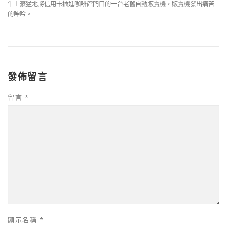
牛土豪猛地將信用卡插進咖啡館門口的一台老舊自動販賣機，販賣機發出痛苦
的呻吟。
發佈留言
留言
*
顯示名稱
*