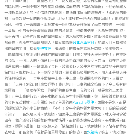
前，上面貼滿了「巨蟹座已哭」、「處女座勿碰」等警告標籤。這是他用廢棄
的唱片機和一個不知名的外星計算器改造而成的「情感調節器」。他必須輸入
一種極具感染力的正面情緒作為燃料，來抵抗那負面的運勢波。「水瓶座的優
勢，就是超脫一切的理性與冷靜…才怪！我只有一腔熱血的傻氣啊！」他絕望地
低吼。他看了一眼腳邊。那裡放著一個他為林天秤準備了兩年的禮物：一個用
一萬塊小小的天秤座黃銅齒輪組成的音樂盒。他從未送出，因為害怕被拒絕。
這份害怕，就是純度最高的單戀情感。張水瓶咬緊牙關，將那個黃銅齒輪音樂
盒砸爛，將所有的齒輪都倒入「情感調節器
台北汽車材料
」的輸入口。機器發
出刺耳的尖叫，接著
奧迪零件
，彈珠臺上的燈光開始瘋狂閃爍，發出警告。
「能量超載！檢測到極致純粹的單戀能量！目標：提升天秤座運勢！」在機器
的頂部，一個巨大的、像彩虹一樣的光束筆直地射向天空。然而，就在光束衝
出屋頂的一瞬間，一輛塗滿了金色、裝飾著巨大公牛角的悍馬車猛地停在咖啡
館門口。駕駛座上走下一個全身肌肉、戴著鑽石項圈的男人，那人正是林天秤
的狂熱追求者——金牛座霸總牛土豪。牛土豪一腳踢開咖啡館的門，大聲宣
布：「天秤！別管那什麼負運勢！我已經用一百噸的純金箔買下了今天所有的
壞運氣！」「從現在開始，你的運勢由我主宰！我的金錢，就是你的正面能
量！」牛土豪的行為，讓張水瓶的光束在空中瞬間扭曲，與一種夾雜著銅臭味
的金色光芒對撞。天空開始下起了荒謬的雨
Porsche零件
。雨點不是水，而是
閃耀著淚光的小小黃銅齒輪。「不行！金牛座的物質力量太強了！我的單戀被
汙染了！」張水瓶大喊。他知道，如果牛土豪的物質力量勝出，林天秤將會被
困在一個充滿金錢和俗氣的虛假愛情裡，而他將永遠失去機會。張水瓶看向那
機器，還剩下最後一個可以輸入的「情緒燃料」口。他迅速撕下了貼在他背後
衣領上，那張寫著「我就是個單戀傻瓜」的標籤，丟
水箱精
了進去。他必須用