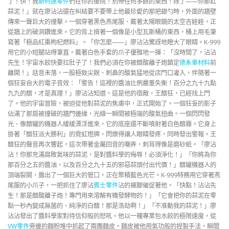
了！快！我
斯柯達零件
們在你的後院！別帶任何多餘的東西！除了——你那缸
蒜泥！」就在廖沾沾還在糾結要不要帶上他最珍愛的那把銀勺時，外面的牆壁
傳來一聲巨大的撞擊。一個穿著黑色燕尾服、戴著太陽眼鏡的太空吉娃娃，正
從牆上的破洞鑽進來。它的背上揹著一個像是小型瓦斯桶的東西，桶上用毛筆
寫著「極品紅棗枸杞燃料」。「你怎麼——」廖沾沾驚訝地瞪大了眼睛。K-999
用它的小短腿站得筆直，戴著白色手套的爪子優雅地一揮：「沒時間了，沾沾
先生！宇宙水餃快要拉肚子了！我們必須在你被醋酸離子炮鎖定
德系車材料
前
離開！」話音未落，一股極致尖銳、刺鼻的酸氣猛地從店門口灌入，伴隨著一
個狂妄自大的電子音效：「警告！這裡的醬油比例嚴重失衡！百分之九十九點
九九的醋，才是真理！」廖沾沾知道，這是他的宿敵，王醋狂，已經找上門
了。他的宇宙冒險，被迫從他對蒜泥的焦慮中，正式開始了。一個狂妄的影子
佔滿了那扇被撞破的牆門邊緣，光線一瞬間被極端的酸氣扭曲。一個閃閃發
光、像醋罐的機器人緩緩漂浮進來，它的底座還不斷噴射著白色醋霧。它身上
掛著「醋狂派大勝利」的霓虹燈牌，閃爍得讓人眼睛發疼，同時發出警報。王
醋狂的聲音再次響起，這次帶著金屬回音的嘲弄，刺耳得像是磨砂紙。「廖沾
沾！你那充滿腐敗氣味的蒜泥，是對醬料學的侮辱！必須淨化！」「你將為你
那百分之五的醬油，以及百分之九十五的邪惡蒜頭付出代價！」醋罐機器人的
頂端裂開，露出了一個巨大的管口，正在聚積藍色光芒。K-999特務用它穿著燕
尾服的小爪子，一把抓住了廖沾
賓士零件
沾的褲腳催促著他。「快點！沾沾先
生！那是醋酸離子炮！專門用來溶解有機發酵物的！」「它會把你的蒜泥在零
點一秒內變成無菌的、純淨的白醋！那是浩劫啊！」「不准動我的蒜泥！」廖
沾沾發出了醬料學家對待信仰般的怒吼。他以一種專業包水餃的極限速度，從
VW零件
旁邊的麵粉堆中抓起了兩團麵皮。麵皮被他用氣功般的捏製手法，瞬間