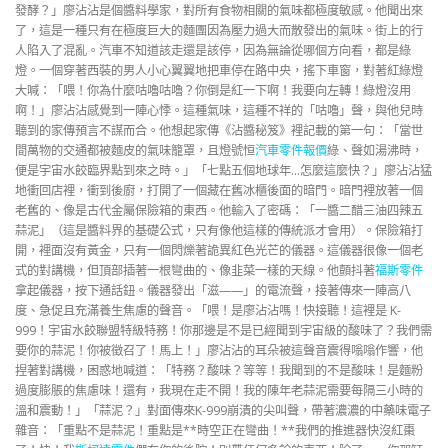
發酵？」廖沾沾是個醬料學家，對所有食物相關的氣味都極度敏感。他聞出來
了，這是一種只有在極度巨大的麵團因為壓力過大而散發出的氣味。街上的行
人陷入了混亂。汽車不知道該走還是該停，因為無論從哪個方向看，都是綠
燈。一個穿著西裝的男人小心翼翼地把車停在路中央，搖下車窗，對著紅綠燈
大喊：「喂！你為什麼咕嚕咕嚕？你倒是紅一下啊！我要向左轉！綠燈沒用
啊！」廖沾沾感覺到一陣心悸。這種氣味，這種不祥的「咕嚕」聲，與他兒時
聽到的家傳預言不謀而合。他想起家傳《沾醬秘笈》裡記載的第一句：「當世
間萬物的交通都被麵皮的氣味籠罩，且燈號恒
汽車零件報價
綠、聲如湯沸時，
便是宇宙水餃臨界點到來之時。」「七點五個地球年…怎麼這麼快？」廖沾沾猛
地衝回店裡，衝到後廚，打開了一個藏在舊冰櫃後面的暗門。暗門裡放著一個
老舊的、像是古代金屬保險箱的東西。他輸入了密碼：「一醬二醋三油四辣五
蒜泥」（這是醬料界的基礎公式，只有像他這樣的傳統派才會用）。保險箱打
開，裡面沒有黃金，只有一個閃爍著詭異紅色光芒的儀器。這儀器很像一個老
式的對講機，但頂部插著一根彎曲的、像韭菜一樣的天線。他顫抖著
福斯零件
拿起儀器，按下通話鈕。儀器發出「滋——」的電流聲，接著傳來一陣高八
度、急促且充滿養生焦慮的聲音。「喂！是廖沾沾嗎！快接聽！這裡是 K-
999！宇宙水餃聯盟特級特務！你那邊是不是已經聞到宇宙級的酸味了？我們需
要你的蒜泥！你被徵召了！馬上！」廖沾沾的耳朵被這聲音震得嗡嗡作響，他
捏著對講機，困惑地喊道：「特務？酸味？等等！我聞到的不是酸味！是麵粉
過度膨脹的焦慮味！還有，我現在走不開！我的陳年老蒜泥需要每隔三小時的
溫和震動！」「蒜泥？」對面傳來K-999崩潰的尖叫聲，帶著濃濃的中藥味電子
雜音：「重點不是蒜泥！重點是**時空正在彎曲！**我們的推進器快沒紅棗