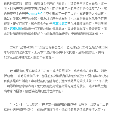
自己最真實的「傻氣」去對抗金牛座的「霸氣」！調節器再次發出轟鳴，這一
次，射向天空的光束不再是彩虹色，而是充滿了水瓶座特有的怪誕藍色**。藍
色光束與金色光芒
Skoda零件
在空中形成了一個巨大的、旋轉著的太極圖案，
像是在爭奪林天秤的靈魂。這場以星座運勢為賭注、以單戀能量為武器的荒唐
戰爭，正式打響了。藍色與金色的光
汽車冷氣芯
芒在林天秤咖啡館上空劇烈衝
撞，
汽車材料
創造出一個不斷旋轉的怪異氣旋。夏訓體能年夜交鋒暨慶賀上海
市競技體育練習治理中間成立70周年體能年夜賽在崇明體育練習基地停止。
2022年是備戰2024年奧運會的要害之年，也是備戰2025年全運會和2026
年冬奧會的起步之年。上海本年夏訓從6月中下旬開端，至9月底停止，共有
155名活動員餐與加入體能年夜交鋒。
起首開賽的是速率敏銳三項賽。連接騰躍欄架、跳進跳出六邊形框、漸進
折返跑……簡略的幾個舉措，卻能查驗活動員體能練習的成效。“夏日奧林匹克項
目良多是戶外活動，專項體能的晉陞有助于進步活動員的競技成就。”上海古代
五項隊鍛練曹忠榮表現，他們應用此刻低溫高濕的周遭的狀況，讓活動員激起
出本身的極限，晉陞活動員的耐受性與才能。
“1、2、3、4……舉起。”在隊友一聲聲有節拍的呼叫招呼下，活動員手上的
杠鈴林天秤眼神冰冷：「這就是質感互換。你必須體會到情感的無價之重。」