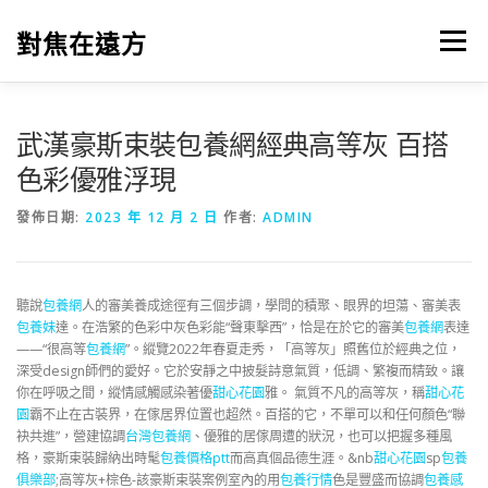
跳
至
對焦在遠方
選單
主
要
內
容
武漢豪斯束裝包養網經典高等灰 百搭
色彩優雅浮現
發佈日期:
2023 年 12 月 2 日
作者:
ADMIN
聽說
包養網
人的審美養成途徑有三個步調，學問的積聚、眼界的坦蕩、審美表
包養妹
達。在浩繁的色彩中灰色彩能“聲東擊西”，恰是在於它的審美
包養網
表達
——“很高等
包養網
”。縱覽2022年春夏走秀，「高等灰」照舊位於經典之位，
深受design師們的愛好。它於安靜之中披髮詩意氣質，低調、繁複而精致。讓
你在呼吸之間，縱情感觸感染著優
甜心花園
雅。 氣質不凡的高等灰，稱
甜心花
園
霸不止在古裝界，在傢居界位置也超然。百搭的它，不單可以和任何顏色“聯
袂共進”，營建協調
台灣包養網
、優雅的居傢周遭的狀況，也可以把握多種風
格，豪斯束裝歸納出時髦
包養價格ptt
而高真個品德生涯。&nb
甜心花園
sp
包養
俱樂部
;高等灰+棕色-該豪斯束裝案例室內的用
包養行情
色是豐盛而協調
包養感