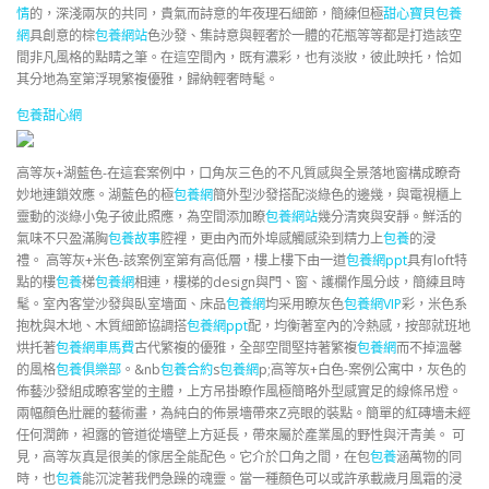
情
的，深淺兩灰的共同，貴氣而詩意的年夜理石細節，簡練但極
甜心寶貝包養
網
具創意的棕
包養網站
色沙發、集詩意與輕奢於一體的花瓶等等都是打造該空
間非凡風格的點睛之筆。在這空間內，既有濃彩，也有淡妝，彼此映托，恰如
其分地為室第浮現繁複優雅，歸納輕奢時髦。
包養甜心網
高等灰+湖藍色-在這套案例中，口角灰三色的不凡質感與全景落地窗構成瞭奇
妙地連鎖效應。湖藍色的極
包養網
簡外型沙發搭配淡綠色的邊幾，與電視櫃上
靈動的淡綠小兔子彼此照應，為空間添加瞭
包養網站
幾分清爽與安靜。鮮活的
氣味不只盈滿胸
包養故事
腔裡，更由內而外埠感觸感染到精力上
包養
的浸
禮。 高等灰+米色-該案例室第有高低層，樓上樓下由一道
包養網ppt
具有loft特
點的樓
包養
梯
包養網
相連，樓梯的design與門、窗、護欄作風分歧，簡練且時
髦。室內客堂沙發與臥室墻面、床品
包養網
均采用瞭灰色
包養網VIP
彩，米色系
抱枕與木地、木質細節協調搭
包養網ppt
配，均衡著室內的冷熱感，按部就班地
烘托著
包養網車馬費
古代繁複的優雅，全部空間堅持著繁複
包養網
而不掉溫馨
的風格
包養俱樂部
。&nb
包養合約
s
包養網
p;高等灰+白色-案例公寓中，灰色的
佈藝沙發組成瞭客堂的主體，上方吊掛瞭作風極簡略外型感實足的線條吊燈。
兩幅顏色壯麗的藝術畫，為純白的佈景墻帶來Z亮眼的裝點。簡單的紅磚墻未經
任何潤飾，袒露的管道從墻壁上方延長，帶來屬於產業風的野性與汗青美。 可
見，高等灰真是很美的傢居全能配色。它介於口角之間，在包
包養
涵萬物的同
時，也
包養
能沉淀著我們急躁的魂靈。當一種顏色可以或許承載歲月風霜的浸