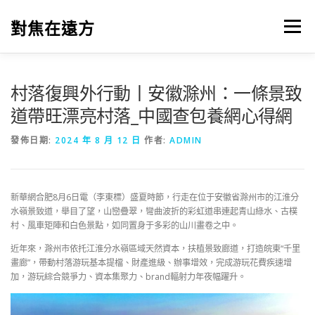
跳
至
對焦在遠方
選單
主
要
內
容
村落復興外行動丨安徽滁州：一條景致
道帶旺漂亮村落_中國查包養網心得網
發佈日期:
2024 年 8 月 12 日
作者:
ADMIN
新華網合肥8月6日電（李東標）盛夏時節，行走在位于安徽省滁州市的江淮分
水嶺景致道，舉目了望，山巒疊翠，彎曲波折的彩虹道串連起青山綠水、古樸
村、風車矩陣和白色景點，如同置身于多彩的山川畫卷之中。
近年來，滁州市依托江淮分水嶺區域天然資本，扶植景致廊道，打造皖東“千里
畫廊”，帶動村落游玩基本提檔、財產進級、辦事增效，完成游玩花費疾速增
加，游玩綜合競爭力、資本集聚力、brand輻射力年夜幅躍升。