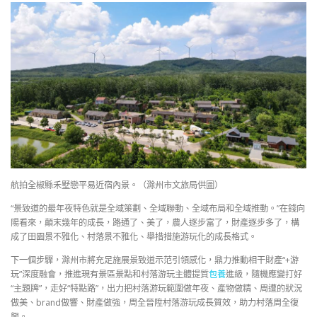
航拍全椒縣禾墅戀平易近宿內景。（滁州市文旅局供圖）
“景致道的最年夜特色就是全域策劃、全域聯動、全域布局和全域推動。”在錢向
陽看來，顛末幾年的成長，路通了、美了，農人逐步富了，財產逐步多了，構
成了田園景不雅化、村落景不雅化、舉措措施游玩化的成長格式。
下一個步驟，滁州市將充足施展景致道示范引領感化，鼎力推動相干財產“+游
玩”深度融會，推進現有景區景點和村落游玩主體提質
包養
進級，隨機應變打好
“主題牌”，走好“特點路”，出力把村落游玩範圍做年夜、產物做精、周遭的狀況
做美、brand做響、財產做強，周全晉陞村落游玩成長質效，助力村落周全復
興。