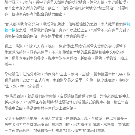
騎行游玩。3年前，看中了這里天然周遭的狀況精良、路況方便、生涯節拍慢，
她拿出本身的所有的積儲，創立了一個名為“烏托邦營地”的“騎士驛站”，想要打
造一個機車喜好者們配合的精力回宿。
“他人都叫我‘年夜兄弟’，我盼望能營建一個輕松愉悅的氣氛，主人離開我們這
包
養行情
兒之后，就是我們的伴侶，身心可以放松上去。” 臧雪不只在這里交到了
良多情投意合的伴侶，也在這里收獲了本身的戀愛。
嶺上一條道，引來八方客。現在，這處“騎士驛站”在臧雪夫妻倆的專心運營下，
生意越來越好。游客來這里，不只能體驗到本地的風俗風情和機車文明的碰
撞，還能享用到生態餐廳、機車主題平易近宿、越野賽、露營、垂釣等一站式
辦事。
全椒縣位于江淮分水嶺，境內擁有“三山、兩河、三湖”，叢林籠罩率達40%。椒
嶺景致線于2021年正式守舊，主廊道全長51公里，它像一條珍珠項鏈，串聯起
“山、水、林、城”美景。
“這條景致道，就是我們的性命線。自從這條景致道守舊后，外埠來‘跑山’的車友
越來越多了。” 臧雪正在策劃將“騎士驛站”打形成開放式的機車小鎮，樹立年夜
型機車公園，帶動更多村平易近走上致富路。
安身于特點地形地貌、天然人文資本、區位路況上風，全椒縣正在以打造長三
角有吸引力的全域游玩康養目標地為目的，出力構建“山慢城、水慢城、文慢城”
三年夜游玩片區，加速扶植一批佈滿“詩意和遠方”的游玩目標地。