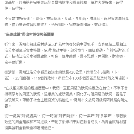
游基地，經由過程完美游玩配套舉措措施和辦事體驗，讓游客愛好來、留得
住、玩得好。
不只是“來安花紅”，滁菊、施集茶葉、艾草、食用菌、甜葉菊、碧根果等農特產
物正借力景致道晉陞影響力、拓展銷路，完成範圍擴展、效益進步。
“串珠成鏈”帶出村落復興新圖景
近年來，滁州市將成長村落游玩作為村落復興的主要抓手，安身區位上風和江
淮分水嶺區域資本特點，依照“黨政主導、部分協作、四級聯動、全體推動”的形
式，扶植江淮分水嶺景致道，打造一條生態道、景不雅道、休閑道、財產道、
富平易近道。
據清楚，滁州江淮分水嶺景致道主線總長420公里，跨聯全市8個縣（市、
區）、35個鄉鎮、119個行政村，串連全市100多個景區景點及村落文明場館。
“在扶植景致道的經過歷程中，我們一直把周遭的狀況維護放在首位，不單不會
損壞原有的周遭的狀況，還讓美的處所更美，醜化了村落周遭的狀況，晉陞了
游玩風采，帶動了社會主體投資的積極性。”滁州市文旅局四級調研員錢向陽先
容。
從“一處美”到“處處美”、從“一時游”到“四時游”、從“一業旺”到“多業旺”，跟著景
致道的周全建成和不竭進級，帶動了沿線相干財產融會成長，為周全賦能村落
復興發明全新機會和遼闊途徑。