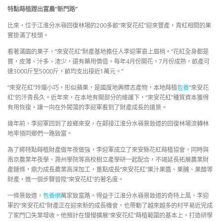
特點蒔植蹚出富農“新門路”
比來，位于江淮分水嶺回復林場的200多畝“來安花紅”迎來豐產，青紅相間的果
實掛滿了枝頭。
看著滿園的果子，“來安花紅”財產基地擔任人李迎軍喜上眉梢。“花紅全身都是
寶，皮薄、汁多、渣少，還有藥用價值。每年4月份開花，7月份成熟，畝產可
達3000斤至5000斤，畝均支出接近1萬元。”
“來安花紅”玲瓏小巧，形似蘋果，是國度地輿標志產物，本地蒔植
包養
“來安花
紅”的汗青長久。近年來，在本地有關部分的維護下，“來安花紅”種質資本獲得
有用恢復，讓一向在外闖蕩的李迎軍看到了財產成長的遠景。
幾年前，李迎軍回到了故鄉來安，在鄰接江淮分水嶺景致道的回復林場流轉林
地率領同鄉們一路致富。
為了將特點蒔植財產做年夜做強，李迎軍成立了來安縣花紅蒔植協會，同時與
南京農業年夜學、滁州學院等高校樹立產學研一起配合，不竭延長拓展農業財
產鏈條，鼎力成長農業高深加工，重點成長“來安花紅”果汁果醬、果脯、果醋等
財產，進一個步驟晉陞“來安花紅”的著名度。
一條景致道，
包養網
萬家致富路。得益于江淮分水嶺景致道的奇特上風，李迎
軍的“來安花紅”財產正在迎來新的成長機會，也帶動了越來越多的村平易近完成
了家門口失業增收。他預計在慢慢擴展“來安花紅”蒔植範圍的基本上，打造研學