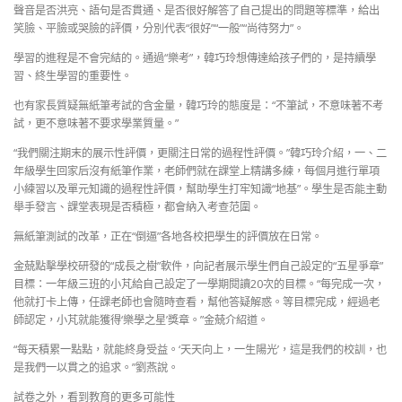
聲音是否洪亮、語句是否貫通、是否很好解答了自己提出的問題等標準，給出
笑臉、平臉或哭臉的評價，分別代表“很好”“一般”“尚待努力”。
學習的進程是不會完結的。通過“樂考”，韓巧玲想傳達給孩子們的，是持續學
習、終生學習的重要性。
也有家長質疑無紙筆考試的含金量，韓巧玲的態度是：“不筆試，不意味著不考
試，更不意味著不要求學業質量。”
“我們關注期末的展示性評價，更關注日常的過程性評價。”韓巧玲介紹，一、二
年級學生回家后沒有紙筆作業，老師們就在課堂上精講多練，每個月進行單項
小練習以及單元知識的過程性評價，幫助學生打牢知識“地基”。學生是否能主動
舉手發言、課堂表現是否積極，都會納入考查范圍。
無紙筆測試的改革，正在“倒逼”各地各校把學生的評價放在日常。
金兢點擊學校研發的“成長之樹”軟件，向記者展示學生們自己設定的“五星爭章”
目標：一年級三班的小芃給自己設定了一學期閱讀20次的目標。“每完成一次，
他就打卡上傳，任課老師也會隨時查看，幫他答疑解惑。等目標完成，經過老
師認定，小芃就能獲得‘樂學之星’獎章。”金兢介紹道。
“每天積累一點點，就能終身受益。‘天天向上，一生陽光’，這是我們的校訓，也
是我們一以貫之的追求。”劉燕說。
試卷之外，看到教育的更多可能性