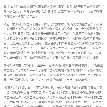
當越來越多的學校從書面化測試轉向情景化測試，當考試內容從考查知識量到
考查綜合能力，當考試評價從“唯分數論”到以“五育”并舉為導向，一場關于教與
學的變革，正在悄然發生。
說起印象深刻的學生期末展示，韓巧玲如數家珍：“有的同學測量并重新設計自
己的房間，有的同學分享蒸花卷的流程，還有同學設計了飛花令的課間游戲規
則……”這些展示，都并非僅憑某一學科知識可以完成。“就拿蒸花卷來說，既有
量感的培養，又有科學配比的把控，既有審美的考量，又關乎勞動技能的熟練
度。”短短幾分鐘的個性化展示，體現著孩子們的各種能力。“新課標倡導跨學科
主題式學習，史家小學一、二年級期末展示性評價正是讓學生運用自己的多學
科知識儲備解決生活中的實際問題。”韓巧玲介紹。“樂考”，就這樣把對每個孩
子的單一學業評價，變成對身體素質、美育、動手能力等多層次的綜合評價。
在韓巧玲看來，“樂考”像一面鏡子，反映了教育體系評判標準的變化，也折射出
社會關于人才的認知——人才絕非只會反復刷題、機械記憶的人，而是擁有健
全人格、開闊視野、渴望求知的人。“期末考試的形式改革要著眼于孩子們的成
長。我們還會探索更多的方式，把考試評價用好、用活。”韓巧玲說。
“教育測評的主體是學生，不論怎樣的測評方式，都要把學生的個性發展放在第
一位，幫助學生更好地‘成為自己’。”金兢介紹，杭州天長觀潮小學正在探索推行
學生自我述評，讓學生自己制定評價標準，自己認定評價結果，“成為評價的主
體，才能更好地認知自我”。每個學生需要選取一個“關鍵事件”，對自己的表現
評分，打分標準一改傳統的評價方式，而是“我能積極參加活動”“我能和同伴相