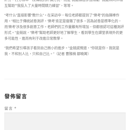
互幫助”“我投入了大量時間精力練習”，等等。
“考什么”直接影響“教什么”。在采訪中，每位老師都提到了“樂考”的指揮棒作
用。“相比于傳統試卷測評，‘樂考’肯定是復雜了很多。因為試卷是標準化的，
而‘樂考’涉及很多創意工作。老師們的工作量雖有所增加，但都很認可這種測評
形式。”金兢說，“樂考”幫助老師更好地了解學生，看到學生在課堂表現外的更
多可能性，進而有利于改進日常教學。
“我們希望引導孩子看到自己微小的進步。”金兢感慨道，“你就是你，我就是
我，不和別人比，只和自己比。”（記者 曹雅楠 鄒曉菁）
發佈留言
留言
*