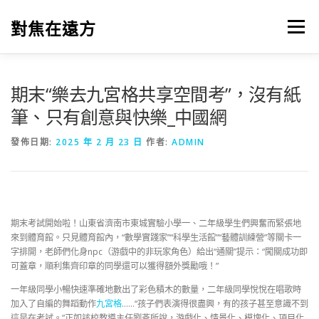
跳
至
對焦在遠方
選單
主
要
內
容
期末“樂去九宮格共享空間考”，沒有紙
筆、只有創意與快樂_中國網
發佈日期:
2025 年 2 月 23 日
作者:
ADMIN
期末考試開始啦！山東省濟南市東城實驗小學一、二年級學生們興奮而緊張地
來到體育館。只見體育館內，“數學實踐家”“科學生活館”“藝體訓練營”等關卡一
字排開，老師們化身npc（游戲中的非玩家角色）給出“通關”提示：“闖關成功即
可蓋章，順利集齊印章的同學還可以獲得額外獎勵哦！”
一年級同學小暢快速準確地數出了彩色積木的數量，二年級同學悅悅在唱歌時
加入了自編的舞蹈動作
九宮格
……“孩子們表演得很盡興，有的孩子甚至意識不到
這是在考試。”正如該校教導主任劉燕所說，游戲化、情景化、模塊化、項目化