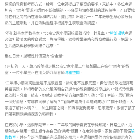
這樣的教育和考察方式，給每一位老師提出了更高的要求。采訪中，多位老師
坦言，“樂考”要求老師們不斷動腦筋，不僅要熟知各學科的課程標準，而且要找
到它們之間的內在聯系和結合點，據此設計出適合一、二年級學生身心發展特
點的主題活動，并在活動過程中根據學生表現靈活調控。
“不能就書本而教書本。”北京史家小學副校長韓巧玲一針見血，“
瑜伽場地
老師
必須打破陳舊的教育觀念，與時俱進，調整教學策略和教育教學行為，把當下
生活熱點與教學緊密結合起來。”
重在日常，過程性評價更有“含金量”
1月初的一天，韓巧玲隨機走進北京史家小學二年級某間正在進行“樂考”的教
室，一位小學生正在用英語介紹春節
時租空間
。
“二年級小朋友詞匯量還不是很豐富，語句也不是很完整，但他很勇敢地選擇用
英語表達，并把春節的文化風俗和自己過年的親身體驗分享出來。”韓巧玲覺得
很欣慰。分享一結束，她就走到教室前方和同學們互動：“關于春節，最近還有
一個好消息，有哪位同學了解嗎？”“春節申遺為什么能夠成功？”“關于非遺，大
家還了解什么嗎？”……師生問答之間，知識掌握得更牢，思考更深，激發了孩子
們帶著問題繼續探索的積極性。
在史家小學，這個學期末，一、二年級的同學需要在學科知識、日常生活、近
期熱點中選定一個主題作為自己的“樂考”題目，在老師指導、家長協助下籌備
瑜
伽教室
，并在全班同學面前完成最終的展示。老師和同學們也會依據展示者的