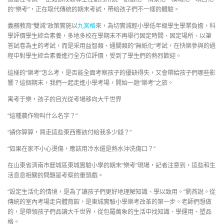
的“樂考”，正在取代傳統的期末考試，帶給孩子們不一樣的體驗。
義務教育“雙減”政策實施以
九宮格
來，為切實減輕小學低年級學生學業負擔，科
學評價學生綜合素養，多地多校在學期末不再舉行固定時間、固定場所、以筆
答試卷為主的考試，而是采用益智類、通關類的“無紙化”考試，在快樂參與的過
程中對學生綜合素養進行全方位評價，受到了學生們的熱烈歡迎。
這樣的“樂考”怎么考，是否能全面考察孩子的優缺得失，又會帶給孩子們哪些影
響？這個期末，我們一起走進小學考場，開始一趟“樂考”之旅。
寓考于樂，孩子的目光從考場移向大千世界
“這種農作物叫什么名字？”
“請你算算，買走這些東西應該付給我多少錢？”
“如果在家不小心燙傷，應該用冷水還是熱水沖洗傷口？”
在山東省濟南市歷城區東城實驗小學的期末“樂考”現場，記者注意到，這些和生
活息息相關的問題是考察的重頭戲。
“設定生活化的情境，是為了讓孩子們更好地理解知識、學以致用。”劉燕說。從
傳統的室內考場走向體育館，是東城實驗小學樂考改革的第一步。老師們想做
的，是帶領孩子們品讀大千世界，從包羅萬象的生活中找知識、學運用、塑品
格。