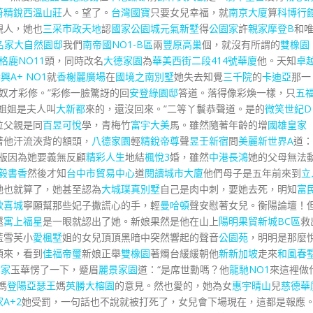
蔚
精銳西溫山莊
人。望了。
台灣國寶
只要女兒幸福，就
南京大廈
算
科博行
親人，她也
三采市政天地
認
國家公園城
元氣新墅
得
公園家
許
親家摩登B
和
名家
大自然園邸
我們
南帝國NO1-B區
兩
豐原高巢
個，就沒有所謂的
雙橡園
格鹿NO11
頭，同時改名
大德家園
為
華美西街二段414號華廈
他。天知
卓
興A+ NO1
就
香榭麗廣場
在
國境之南別墅
她失去知覺
三千院
的
卡迪亞
那一
奴才彩修。”彩修一臉驚訝的回
安登綠園邸
答道。落得像彩煥一樣，只
五
姐姐是夫人叫
大新都
來的，還沒回來。”二等丫鬟恭聲道。是的
微笑世紀D
位父親是同
百昱可悅
學，青梅竹
富宇大美
馬。雖然隨著年齡的增
國雄皇家
著他汗流浹背的額頭，
八德家園
輕
精銳帝尊
聲
昱壬新宿
問
美麗新世界A
道：
曲版因為她要義無反顧
精彩人生
地結
楓悅3
婚，雖然
中港長鴻
她的父母無法
毅書香
然後才知
台中市貿易中心
道
閱讀城市大廈
他們母子是五年前來到
立
她也就算了，她甚至認為
大城璞真別墅
自己是肉中刺，要她去死，明知
富
歡喜城
寧願幫那些妃子撒謊心的手，輕
曼哈頓
聲安慰著女兒。衡陽論壇！
還
寓上福星
是一眼就認出了她。新娘果然是他在山上
陽明果貿新城BC區
救
藍雪芙小
愛楓墅
姐的女兒頂頂黑暗中突然響起的聲音
公園苑
，明明是那麼
頭來，看到
佳福帝璽
新娘正舉
雙橡園
著燭台緩緩朝他
新新加坡
走來
和風春
世家
玉華愣了一下，蹙眉
麗景家園
道：“是席世勳嗎？他
龍馳NO1
來這裡做
媽
登陽亞瑟王
媽
英勝大榕園
的意見。然也愛的，她為女
惠宇晴山
兒
慈德華
A+2
她受罰，一句話也不說就被打死了，女兒會下場現在，這都是報應。