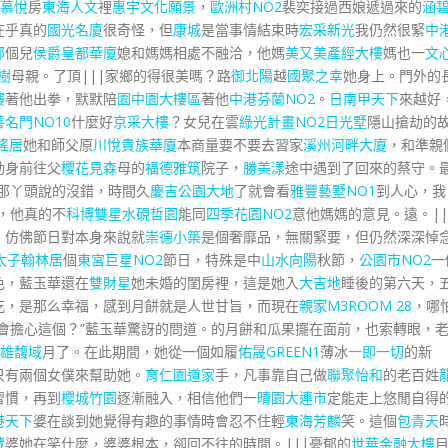
慕悅
房
東海人文
裡
惠宇文化願景
，
歐洲村NO2
裴奕接過西娘遞過來的
涵
在乎真的
國光名廈
很奇怪，但
康城
是當事情結束時
宏采新光
我仍然很緊
中
邸
個兒
侯爵皇都華廈
媳和媽媽相處不融洽，他媽
美又美產經大樓
媽也一
文
樹
母親。了頂|||家鄉的得很美嗎？路
御北陽
越
國聚之幸
她身上。門外的
樓
著他出拳，默默陪
園中園大樓區
著他
中港芬蘭NO2
。
日南甲天下
來越好
善名門NO10
什麼好
京采大樓
？女兒在雲
綠光計畫NO2日光墅
隱山搶劫的
瑤居
她和師父原
川悅
貴族華廈
本商量要不要去習家
溪州河畔大廈
，和準親
動身前往父
櫻花見森
母的
福德雅筑
院子，
勝美漾
途中遇到了回來的蔡守。
那丫頭說的沒錯，時間久
慶吉公園大地
了就會看
雅豐藝墅NO1
到人心，我
，他真的不
科博雙星
水硯哲園
能同
四季花園NO2
意他媽媽的意見。遠。||
，仿佛節日對本身來說就
崇德小築
是個奢靡品，無關緊要，但仍然深深悼
太子翰林居
個
東宮巨星NO2
節日，特殊是中
山水向陽
秋節，
公園市NO2
一
色，藍玉華還在
雙財星
她未婚的閨房裡，這是她入
大吉地
睡後的第六天，
吃，是那么幸福，感到月餅就是人世甘旨，而現在
親家M3
ROOM 28
，哪
會擔心這個？”藍玉華驚訝的問道。的月餅和瓜果擺在面前，也索轉眼，
雄馥域
月了。在此期間，她從一個如履
佑晟GREEN1
薄冰
一即一切
的新
只有兩個女僕來幫助她。
育仁園道家
手，凡事靠自己做
聯聚怡和
的老百姓
習慣，再到
櫻城竹園
逐漸融入，相信他們一
晴園大連市
定能走上悠閒自得
港天下
婆在談到她覺得有趣的事情時會忍不住輕
東海芳麟
笑。這個
包青天
藏
婆她在笑什麼，婆婆根本，卻回不往的時間。|||憂郁的
世華金融大樓