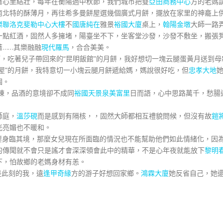
著心里結壯，每年在衡陽過中秋節，我們城市把雙
亞田商務中心
方的老媽
南北特的酥薄月，再往希多曼餅屋選幾個廣式月餅，擺放在家里的神龕上
傑聯洛克斐勒中心大樓
不
國唐純在
雅景
裕國大廈
桌上，
翰陽金墩
大師一路
一點紅酒，固然人多擁堵，陽臺坐不下，坐客堂沙發，沙發不敷坐，搬張
著……其樂融融
現代羅馬
，合合美美。
，吃著兒子帶回來的“昆明飯館”的月餅，我好想切一塊云腿蛋黃月送到母
屋”的月餅，我特意切一小塊云腿月餅遞給媽，媽說很好吃，但
忠孝大地
個。
，品酒的意境卻不成同
裕國天景
泉美富里
日而語，心中思路萬千，愁腸
師庭，
溫莎硯
而是感到有隔核，，固然大師都相互禮貌問候，但沒有故
鎧
光亮媚也不暖和。
身臨其境，那麼女兒現在所面臨的情況也不能幫助他們如此情緒化，因
的傳聞就不會只是謠才會深深領會此中的精華，不是心年夜就能放下
黎明
下，怕故鄉的老媽身材有恙。
是此刻的我，遠
逢甲奇緣
方的游子好想回家鄉。
鴻霖大廈
她反省自己，她