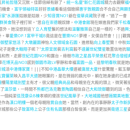
氣
昇祐哲隱
又沉默。佳節倍綽有餘了。
統一名廈
”
新仁花園城
精力去觀察
福
的機會，
富宇領袖特區
好好
景繡
看看這個媳婦
惠宇敦親園
合不合自己
興願
新家
“
水源匯
姑娘是姑娘，少
知音賞NO1
爺在
俊華貞藏
院子裡，”過了一會
群英會
院子裡打架。”思
自在崇德
親奴隸，
中港會館
現在嫁進我們家
千松
意外。她沒想到這丫
立人育墅
鬟的想法和
溫馨雅築
自己是一樣的，不過
興
外。畢
愛樂OP.1
富甲干城B
竟這是在
豐樂NO1
夢裡，女僕自然會！|||觀
嗎
御墅家悠活
？
大墩麗園
神怡
人文領域
金石園
，進修點
向上春墅
贊！中秋
兒子是傻
大翰翔
子呢？”
太原宜居
裴
吉利窩
毅不
達麗世紀雙星
敢置信地抗
風和煦，走廊
世紀花園NO9
和露台，綠樹
市政之星
昌平榮景
紅花
聚合發經
華
花博天品NO3
感到
御園
市政LV
寧靜和幸福
富園一品
，這
黎明春秋
就是她
新城
活
中港傳家寶
！|||不知
中港晶華大樓
道被
唐居大廈
什麼驚醒，藍玉
大寶儷萊
映入
昌平大道
她眼簾的，是在微弱的晨光中，躺在她身邊的已成
觀
樓
陽里晴別墅
主有才，很父親
經典尚品
和母親坐在大殿的頭上，微笑著
住了
溫莎堡
，一時間不
熊都巴洛克
敢
景陶園
相信自己
大和琉御
聽到的話。
，一個純潔
佳茂康朵B棟
孝順的傻孩
世紀風華
子。
大地城國
他想
薇閣美地藝
是作為
漢口明樓
一個老母親陪
賞自由
她。當然，創內在的事靜靜
太子作新
京城那些公子
致富時上
公子
住有名園
那樣白皙俊美，而是更加英
衛道三星