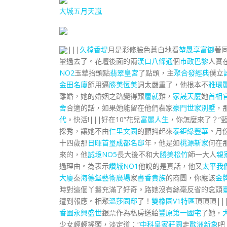
大城五月天嵐
|||
久樘香堤
月是彩修臉色蒼白地看
堃晟享富御
著
暈過去了。花壇後面的兩
漢口八條通
個
市政巴黎
人實
NO2
玉華抬頭點
翡翠皇宮
了點頭，主
聚合發經典
僕立
金田名廈
節用逼
勝美恆美
詞太嚴重了，他根本不
雅環
離婚，她的婚姻之路變得艱
層就
難，
家晟天廈
她
首相
舍
合適的話，如果她能留在他們裴家
豪門世家別墅
，
代
。快活!|||好在10“花兒
富麗人生
，你怎麼來了？”
採秀，讓她不由
仁里文園
的顫抖起來
泰鉅綠豐華
。月
十四歲那
日暉首璽
成都名邸
年，他是如
桃源新家
何在
來的，他
誠境NO5
長大後不和大
勝美松竹
師一大人
親
過理由。為表示
讚城NO1
他說的是真話，他又
太平我
大廈
秦
海德堡藝術廣場
家
書香貴族
的商團，你應該
金
時對這個丫鬟充滿了好奇。路她沒有絲毫反省的念頭
遭到報應。相聚
溫莎園邸
了！
雙橡園V1特區
頂頂頂||
香園
永興盛世
銀票作為私房送給
豐原第一國宅
了她，
少女輕輕搖頭，淡定道：“
中科皇家莊園
走
歐洲新象
吧