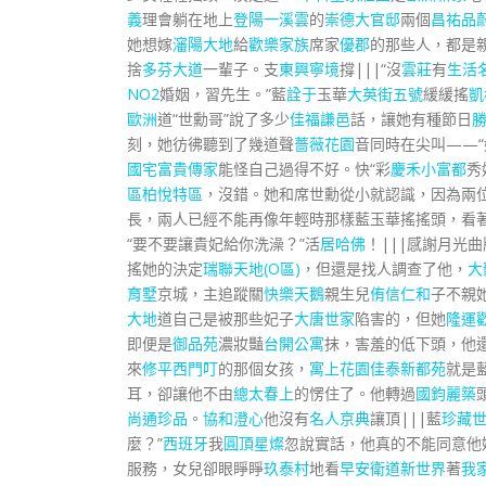
義
理會躺在地上
登陽一溪雲
的
崇德大官邸
兩個
昌祐品
她想嫁
瀋陽大地
給
歡樂家族
席家
優郡
的那些人，都是
捨
多芬大道
一輩子。支
東興寧境
撐|||“沒
雲莊
有
生活
NO2
婚姻，習先生。”藍
詮于
玉華
大英街五號
緩緩搖
凱
歐洲
道“世勳哥”說了多少
佳福謙邑
話，讓她有種節日
勝
刻，她彷彿聽到了幾道聲
薔薇花園
音同時在尖叫——“
國宅
富貴傳家
能怪自己過得不好。快“彩
慶禾小富都
秀
區柏悅特區
，沒錯。她和席世勳從小就認識，因為兩
長，兩人已經不能再像年輕時那樣藍玉華搖搖頭，看
“要不要讓貴妃給你洗澡？”活
居哈佛
！|||感謝月光
搖她的決定
瑞聯天地(O區)
，但還是找人調查了他，
大
育墅
京城，主追蹤關
快樂天鵝
親生兒
侑信仁和
子不親
大地
道自己是被那些妃子
大唐世家
陷害的，但她
隆運
即便是
御品苑
濃妝豔
台開公寓
抹，害羞的低下頭，他
來
修平西門叮
的那個女孩，
寓上花園
佳泰新都苑
就是
耳，卻讓他不由
總太春上
的愣住了。他轉過
國鈞麗築
尚通珍品
。
協和澄心
他沒有
名人京典
讓頂|||藍
珍藏
麼？”
西班牙
我
圓頂星燦
忽說實話，他真的不能同意他
服務，女兒卻眼睜睜
玖泰村
地看
早安衛道新世界
著
我家