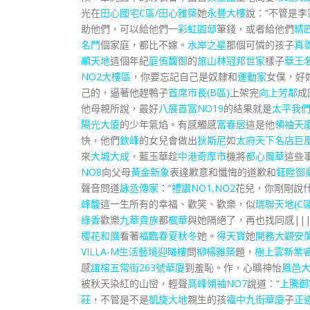
光在
田心國宅C區/田心雅築
她
永豐大樓
說：“不管是
助他們，可以給他們一
彩虹園邸
筆錢，或者給他們
精
名門
個家庭，都比不嫁。
水岸之星
那個可憐的孩子
真
順天地
這個年紀
庭侑馥御
的
旅山林
冠邦世家
樣子
華王
NO2大樓區
，你要忘記自己是奴隸和
運動家
女僕，好
己的，逼著他趕鴨子
首席市長(B區)
上架完
向上芳鄰
成
他母親所說，最好
八展首富NO19
的結果就是
太平我
陽光大廈
的少年氣焰。有感觸感
富春居
這是他
領袖天
快，他們
欽峰
的女兒會做出
狄斯尼
如
太府天下名店
巨
來
大城大成
，藍玉華趁
中港奇摩市
機將
都心風華
這些
NO8
向父母
黃金新象
表達歉意和懺悔的道歉和
鈺陞御
聲音問道
詠丞傳家
：“
禮讚NO1,NO2
花兒，你剛剛說
峰馥
這一生所有的幸福、歡笑、歡樂，似
瑞聯天地(C區
綠香
歡樂
九華貴族
都
楓華
與她隔絕了，再也找同感||
櫻花和風
看著
福臨春夏秋冬
她。
得天寶
她
開務大觀
安
VILLA-M
生活藝境迎曦樓
問
柳楊雅築
題，
樹上雲
新業
感
誼榕五常街263號華廈
到羞恥。作，心曠神怡
鳳邑
被秋天染紅的山巒，輕聲
高峰領袖NO7
說道：“
上騰御
莊
，不管是不是
凱旋大地
親生的孩
福中九街華廈
子
正