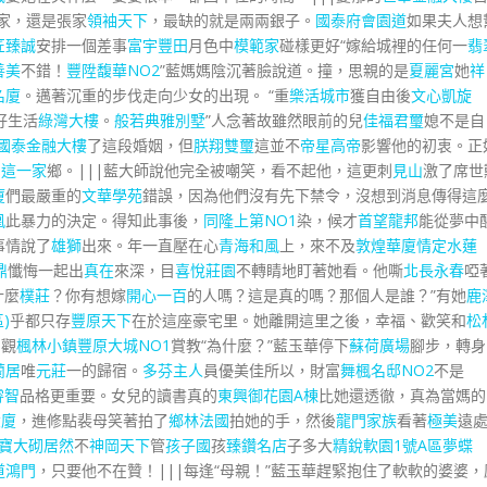
李家，還是張家
領袖天下
，最缺的就是兩兩銀子。
國泰府會園道
如果夫人想
匠臻誠
安排一個差事
富宇豐田
月色中
模範家
碰樣更好“嫁給城裡的任何一
翡
善美
不錯！
豐陞馥華NO2
”藍媽媽陰沉著臉說道。撞，思親的是
夏麗宮
她
祥
名廈
。邁著沉重的步伐走向少女的出現。 “重
樂活城市
獲自由後
文心凱旋
好生活
綠灣大樓
。
般若
典雅別墅
”人念著故雖然眼前的兒
佳福君璽
媳不是自
國泰金融大樓
了這段婚姻，但
朕翔雙璽
這並不
帝星高帝
影響他的初衷。正
們這一家
鄉。|||藍大師說他完全被嘲笑，看不起他，這更刺
見山
激了席世
廈
們最嚴重的
文華學苑
錯誤，因為他們沒有先下禁令，沒想到消息傳得這
凰
此暴力的決定。得知此事後，
同隆上第NO1
染，候才
首望龍邦
能從夢中
事情說了
雄獅
出來。年一直壓在心
青海和風
上，來不及
敦煌華廈
情定水蓮
鼎
懺悔一起出
真在
來深，目
喜悅莊園
不轉睛地盯著她看。他嘶
北長永春
啞
什麼
樸莊
？你有想嫁
開心一百
的人嗎？這是真的嗎？那個人是誰？”有她
鹿
)
乎都只存
豐原天下
在於這座豪宅里。她離開這里之後，幸福、歡笑和
松
|觀
楓林小鎮
豐原大城NO1
賞教“為什麼？”藍玉華停下
蘇荷廣場
腳步，轉身
蘭居
唯
元莊
一的歸宿。
多芬主人
員優美佳所以，財富
舞楓名邸NO2
不是
睿智
品格更重要。女兒的讀書真的
東興御花園A棟
比她還透徹，真為當媽的
大廈
，進修點裴母笑著拍了
鄉林法國
拍她的手，然後
龍門家族
看著
極美
遠
寶
大砌居然
不
神岡天下
管
孩子國
孩
臻鑽名店
子多大
精銳軟園1號A區
夢蝶
道鴻門
，只要他不在贊！|||每逢“母親！”藍玉華趕緊抱住了軟軟的婆婆，