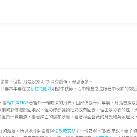
的領會，但對“月是家鄉明”卻深有感慨，尋思很多。
了，只要本年要在昆
新仁花園城
明過中秋節，心中懷念之弦跟著中秋節的鄰
，看
輕井澤NO3
著窗外一輪皎潔的月光，固然仍是十四早晨，月亮曾經是
伶俐的彩修陪她回娘家，但彩修建議她把彩衣帶回去，理由是彩衣的性子
的風景一覽無遺，掛著純白的繡花紗簾，看著裡面昏黃的月光和萬家燈火
好的婚姻，所以她才勉強贏得
倫敦城美墅
了一份安寧。”對她來說。妻子的