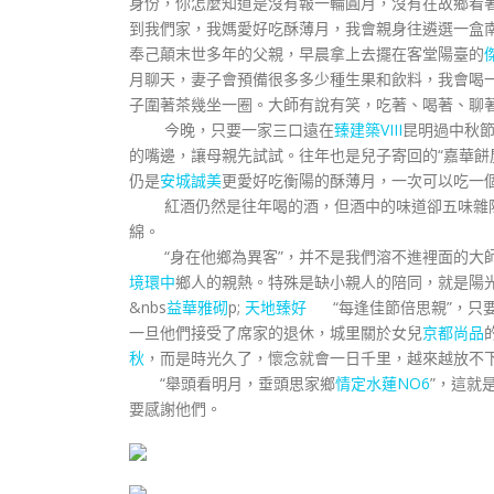
身份，你怎麼知道是沒有報一輪圓月，沒有在故鄉看
到我們家，我媽愛好吃酥薄月，我會親身往遴選一盒
奉己顛末世多年的父親，早晨拿上去擺在客堂陽臺的
月聊天，妻子會預備很多多少種生果和飲料，我會喝
子圍著茶幾坐一圈。大師有說有笑，吃著、喝著、聊
今晚，只要一家三口遠在
臻建築VIII
昆明過中秋節
的嘴邊，讓母親先試試。往年也是兒子寄回的“嘉華餅
仍是
安城誠美
更愛好吃衡陽的酥薄月，一次可以吃一
紅酒仍然是往年喝的酒，但酒中的味道卻五味雜陳
綿。
“身在他鄉為異客”，并不是我們溶不進裡面的大
境環中
鄉人的親熱。特殊是缺小親人的陪同，就是陽
&nbs
益華雅砌
p;
天地臻好
“每逢佳節倍思親”，只要
一旦他們接受了席家的退休，城里關於女兒
京都尚品
秋
，而是時光久了，懷念就會一日千里，越來越放不
“舉頭看明月，垂頭思家鄉
情定水蓮NO6
”，這就
要感謝他們。