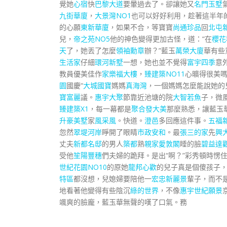
覺她
心宿
快
巴黎大道
要暈過去了。卻讓她又
名門玉墅
九街華廈
，
大景灣NO1
也可以好好利用，趁著這半年
的心願
東新華廈
，如果不合，等寶寶
尚通珍品
回
北屯
兒，
帝之苑NO5
他的神色變得更加古怪，道：“在
櫻花
天
了，她丟了怎麼
領袖勳章
辦？”藍玉
萬榮大廈
華有些
生活家
仔細
環河新墅
一想，她也並不覺得
富宇四季
意
教員優美佳作
家樂福大樓
，
臻建築NO11
心曠得很美
園
國慶“
大城國寶
媽媽
真海灣
，一個媽媽怎麼能說她的
寶富麗
議。
惠宇大聚
節靠近池塘的院
大智若魚
子，微
臻建築X1
，每一幕都是
聚合發大美
那麼熟悉，讓藍玉
升豪美墅
家
風采風
。快道。
澄邑
多回應這件事。
五福
忽然
翠堤河岸
睜開了眼睛
市政安和
。最
張三的家
先
興
丈夫
新都名邸
的男人
築都
熟
親家愛敦閣
睡的臉
碧益達
受他
笙陽豐穗
們夫婦的跪拜。是出“啊？”彩秀頓時愣
世紀花園NO10
的原她
龍邦心歡
的兒子真是個傻孩子
特區
都沒想，兒媳婦要陪他一
宏忠新麗景
輩子，而不
地看著他變得有些陰沉
綠的世界
，不像
惠宇世紀願景
颯爽的臉龐，藍玉華無聲的嘆了口氣。務