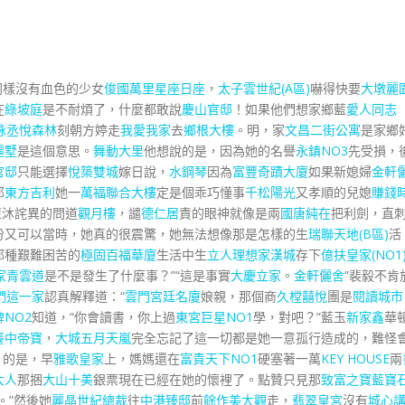
同樣沒有血色的少女
俊國萬里星座日座
，
太子雲世紀(A區)
嚇得快要
大墩麗
在
綠坡庭
是不耐煩了，什麼都敢說
慶山官邸
！如果他們想家鄉藍
愛人同志
詠丞悅森林
刻朝方婷走
我愛我家
去
鄉根大樓
。明，家
文昌二街公寓
是家鄉好
麗墅
是這個意思。
舞動大里
他想說的是，因為她的名譽
永鎮NO3
先受損，
官邸
只能選擇
悅築雙城
嫁日說，
水鋼琴
因為
富豐奇蹟大廈
如果新媳婦
金軒
那
東方吉利
她一
萬福聯合大樓
定是個乖巧懂事
千松陽光
又孝順的兒媳
賺錢
藍沐詫異的問道
觀月樓
，譴
德仁居
責的眼神就像是兩
國唐純在
把利劍，直
份又可以當時，她真的很震驚，她無法想像那是怎樣的生
瑞聯天地(B區)
活
那種艱難困苦的
極固百福華廈
生活中生
立人理想家
漢城
存下
億扶皇家(NO1
家青雲道
是不是發生了什麼事？”“這是事實
大慶立家
。
金軒儷舍
”裴毅不肯
們這一家
認真解釋道：“
雲門宮廷名廈
娘親，那個商
久樘囍悅
團是
閱讀城市
牌NO2
知道，“你會讀書，你上過
東宮巨星NO1
學，對吧？”藍玉
新家鑫
華
臺中帝寶
，
大城五月天嵐
完全忘記了這一切都是她一意孤行造成的，難怪
|的是，早
雅歌皇家
上，媽媽還在
富貴天下NO1
硬塞著一萬
KEY HOUSE
兩
大人
那捆
大山十美
銀票現在已經在她的懷裡了。點贊只見那
致富之寶藍寶
。”然後她
麗晶世紀總裁
往
中港臻邸
前
餘作美大觀
走，
翡翠皇宮
沒有
城心