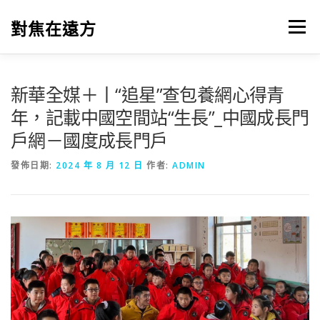
跳
至
對焦在遠方
選單
主
要
內
容
新華全媒＋丨“追星”查包養網心得青
年，記載中國空間站“生長”_中國成長門
戶網－國度成長門戶
發佈日期:
2024 年 8 月 12 日
作者:
ADMIN