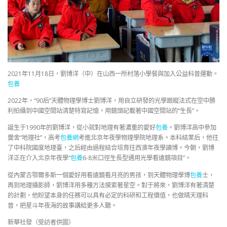
2021年11月18日，劉博洋（中）在山西一所村落小學餐與加入公益科普運動。
包養
2022年，“90后”天體物理學博士劉博洋，用自立研發的光學跟蹤法式在空中勝
利拍攝到中國空間站清楚特寫記憶，用鏡頭記載著中國空間站的“生長”。
誕生于1990年的劉博洋，從小就對地理有著濃重的愛好
包養
。劉博洋高中參加
黌舍“地理社”，高考
包養網
考進北京年夜學物理學院地理系。本科結業后，他往
了中科院國度地理臺，之后經由過程結合培育往西澳年夜學讀博。今朝，劉博
洋正在介入北京年夜學“
包養
6-8米口徑生長型通用光學看遠鏡項目”。
從內蒙古鄂爾多斯一個愛好用看遠鏡看月亮的男孩，到天體物理學博
包養
士，
再到地理攝影師，劉博洋用多種方法摸索著星空。對于將來，劉博洋有著清楚
的計劃，他盼望本身的任務可以具有必定的科研和工程價值，也做晴天理科
普，把星斗年夜海的故事講給更多人聽。
新華社發（受訪者供圖）