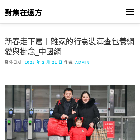
跳
至
對焦在遠方
選單
主
要
內
容
新春走下層丨離家的行囊裝滿查包養網
愛與掛念_中國網
發佈日期:
2025 年 2 月 22 日
作者:
ADMIN