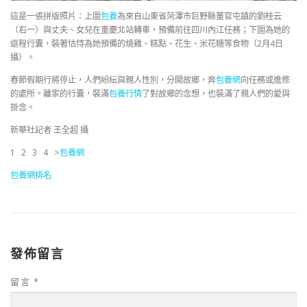
這是一張拼版照片：上圖
包養
為來自山東省菏澤市巨野縣董官屯鎮的劉桂云
（右一）與丈夫、女兒在重慶北站轉車，預備前往四川內江任務；下圖為她的
返程行囊，裝著怙恃為她預備的燒雞、糕點、花生、米花糖等食物（2月4日
攝）。
春節假期行將停止，人們紛紜與親人性別，分開故鄉，奔
包養網
向任務或進修
的處所。離家的行囊，裝滿
包養行情
了對故鄉的念想，也裝滿了親人們的愛與
掛念。
新華社記者 王全超 攝
1 2 3 4 >
包養網
包養網排名
發佈留言
留言
*