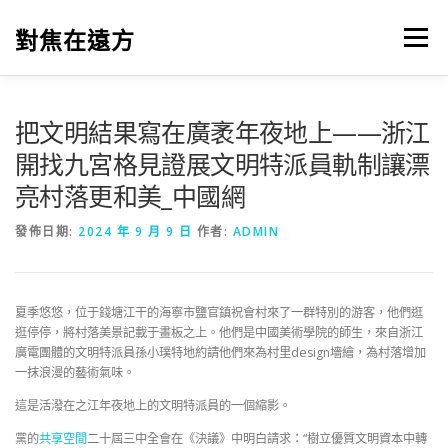
跳
至
對焦在遠方
選單
主
要
內
容
把文明結果寫在廣袤年夜地上——浙江
開找九宮格見證展文明特派員軌制讓漂
亮村落更和美_中國網
發佈日期:
2024 年 9 月 9 日
作者:
ADMIN
夏季悠悠，位于錢塘江干的海寧市鹽官鎮祝會村來了一群特別的游客，他們逛
逛停停，將村落美景記載于畫板之上。他們是中國美術學院的師生，來自浙江
廣電團體的文明特派員孫小璞特地約請他們來為村里design墻繪，為村落增加
一抹浪漫的藝術氣味。
這是活潑在之江年夜地上的文明特派員的一個縮影。
黨的
共享空間
二十屆三中全會在《決議》中明白請求：“樹立優質文明資本中轉