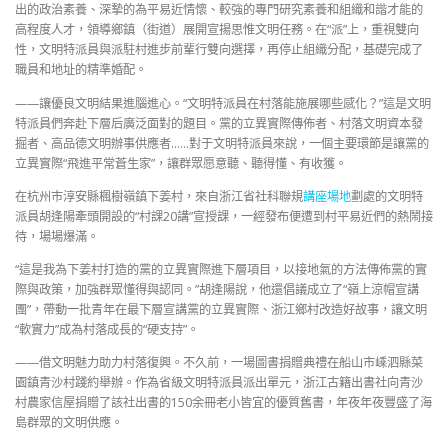
出的政治素養、深摯的為平易近情懷、較強的專門研究素養和組織和諧才能的
高程度人才，領導鄉鎮（街道）展開宣揚思惟文明任務。在“派”上，重視雙向
性，文明特派員與派駐村進步前輩行雙向選擇，再停止組織分配，基礎完成了
職員和地址的精準婚配。
——讓優良文明結果進腦進心。“文明特派員在村落能施展哪些感化？”這是文明
特派員們奔赴下層后廣泛面對的題目。黨的立異實際傳佈者、村落文明資本發
掘者、高品德文明辦事供應者……對于文明特派員來說，一個主要環節是讓黨的
立異實際“飛進平常蒼生家”，讓群眾愿意聽、聽得懂、有收獲。
在杭州市淳安縣楓樹嶺鎮下姜村，來自浙江省社科聯規
講座場地
劃處的文明特
派員胡逢陽牽頭開設的“村課20講”宣授課，一經發布便遭到村平易近們的熱鬧接
待，場場爆滿。
“這是我為下姜村打造的黨的立異實際進下層項目，以接地氣的方法傳佈黨的實
際與政策，加強群眾懂得與認同。”胡逢陽說，他還倡議成立了“嶺上涼帽宣講
團”，帶動一批青年在最下層宣講黨的立異實際、浙江鄉村改造好故事，讓文明
“軟實力”成為村落成長的“硬支持”。
——借文明魅力助力村落復興。不久前，一場圖書捐贈典禮在船山市嵊泗縣菜
園鎮青沙村踐約舉辦。作為省級文明特派員派出單元，浙江古籍出書社向青沙
村農家信屋捐贈了該社出書的150余冊老小皆宜的優質舊書，年夜年夜豐盛了海
島群眾的文明供應。