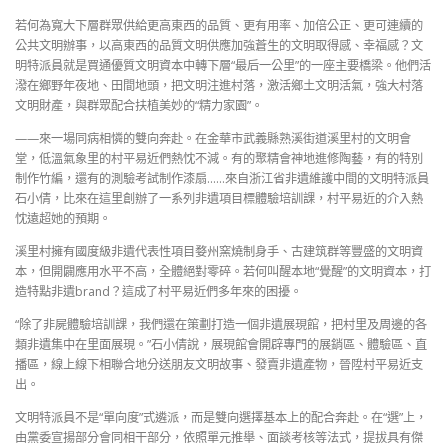
若何為寬大下層群眾供給更高東西的品質、更有用率、加倍公正、更可連續的
公共文明辦事，以高東西的品質文明供應加強蒼生的文明取得感、幸福感？文
明特派員就是買通優質文明資本中轉下層“最后一公里”的一座主要橋梁。他們活
潑在鄉野年夜地、田間地頭，把文明注進村落，激活鄉土文明活氣，強大村落
文明財產，與群眾配合扶植美妙的“精力家園”。
——來一場同病相憐的雙向奔赴。在金華市武義縣熟溪街道溪里村的文明會
堂，低溫氣象里的村平易近們熱忱不減。有的聚精會神地進修陶藝，有的特別
制作竹編，還有的測驗考試制作漆扇……來自浙江省非遺維護中間的文明特派員
石小倩，比來在這里創辦了一系列非遺項目標體驗培訓課，村平易近的介入熱
忱遠超她的預期。
溪里村擁有國度級非遺代表性項目婺州窯燒制身手、古建筑群等豐盛的文明資
本，但開闢應用水平不高，全體絕對零碎。若何叫醒本地“覺醒”的文明資本，打
造特點非遺brand？這成了村平易近們多年來的困擾。
“除了非屍體驗培訓課，我們還在策劃打造一個非遺展現館，把村里及周邊的各
類非遺集中在里面展現。”石小倩說，展現館會開辟專門的展銷區、體驗區、直
播區，線上線下相聯合地分送朋友文明故事、發賣非遺產物，晉陞村平易近支
出。
文明特派員不是“單向度”式遴派，而是雙向選擇基本上的配合奔赴。在“選”上，
由黨委宣揚部分會同相干部分，依照單元推舉、面談考核等法式，提拔具有傑