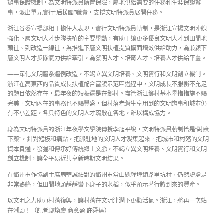
辦事保證機制，為文明特派員購置保險，屬地供給需要的任務和生涯保證辦
事，派出單元實行“后援團”職責，支撐文明特派員展開任務。
浙江省委宣揚部相干擔任人表現，實行文明特派員軌制，是浙江宣揚文明陣線
強化下層文明人才步隊扶植的主要舉動，有助于讓更多優良文明人才到田間地
頭往、到改造一線往，為推進下層文明扶植提質擴面增效供給助力，為兼顧下
層文明人才步隊氣力供給牽引，為發明人才、培育人才、培養人才供給平臺。
——深化文明體系體例改造，不竭立異文明培養、文明實行和文明創立機制。
浙江在高東西的品質成長扶植配合富饒示范區過程中，文明成長不服衡不充足
的題目依然存在，最年夜的短板還是在鄉村。盡管浙江鄉村基本舉措措施不竭
完美，文明內在的事務也不竭豐盛，但村落老蒼生享用到的文明辦事和城市仍
有不小差距，各具特色的文明人才疏散在各地，難以構成協力。
身為文明特派員的浙江年夜學文學院傳授李旭平說，文明特派員軌制恰是“對癥
下藥”，針對短板和痛點，把派駐地的文明人才凝集起來，把城市和村落的文明
資本買通，發掘和傳承好傳統鄉土文脈，不竭立異文明培養、文明實行和文明
創立機制，讓全平易近共享新時期文明結果。
在衢州市作協副主席周華誠結對的衢州市常山縣輝埠鎮路里坑村，仍然處處是
非常熱絡，但田間地頭靜靜彎下身子的水稻，似乎預示著行將到來的豐產。
以文明之力助力村落復興，讓村落在文明津潤下更顯活氣。浙江，將再一次站
在潮頭！（記者鄔煥慶 商意盈 許舜達）