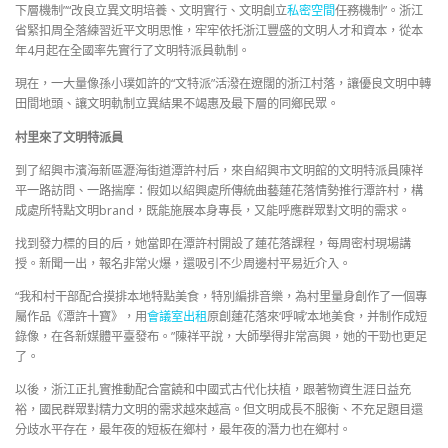
下層機制”“改良立異文明培養、文明實行、文明創立
私密空間
任務機制”。浙江
省緊扣周全落練習近平文明思惟，牢牢依托浙江豐盛的文明人才和資本，從本
年4月起在全國率先實行了文明特派員軌制。
現在，一大量像孫小璞如許的“文特派”活潑在遼闊的浙江村落，讓優良文明中轉
田間地頭、讓文明軌制立異結果不竭惠及最下層的同鄉民眾。
村里來了文明特派員
到了紹興市濱海新區瀝海街道潭許村后，來自紹興市文明館的文明特派員陳祥
平一路訪問、一路揣摩：假如以紹興處所傳統曲藝蓮花落情勢推行潭許村，構
成處所特點文明brand，既能施展本身專長，又能呼應群眾對文明的需求。
找到發力標的目的后，她當即在潭許村開設了蓮花落課程，每周密村現場講
授。新聞一出，報名非常火爆，還吸引不少周邊村平易近介入。
“我和村干部配合摸排本地特點美食，特別編排音樂，為村里量身創作了一個專
屬作品《潭許十寶》，用
會議室出租
原創蓮花落來‘呼喊’本地美食，并制作成短
錄像，在各新媒體平臺發布。”陳祥平說，大師學得非常高興，她的干勁也更足
了。
以後，浙江正扎實推動配合富饒和中國式古代化扶植，跟著物資生涯日益充
裕，國民群眾對精力文明的需求越來越高。但文明成長不服衡、不充足題目還
分歧水平存在，最年夜的短板在鄉村，最年夜的潛力也在鄉村。