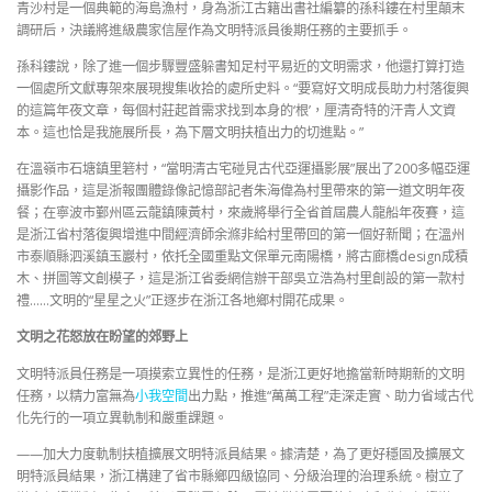
青沙村是一個典範的海島漁村，身為浙江古籍出書社編纂的孫科鏤在村里顛末
調研后，決議將進級農家信屋作為文明特派員後期任務的主要抓手。
孫科鏤說，除了進一個步驟豐盛躲書知足村平易近的文明需求，他還打算打造
一個處所文獻專架來展現搜集收拾的處所史料。“要寫好文明成長助力村落復興
的這篇年夜文章，每個村莊起首需求找到本身的‘根’，厘清奇特的汗青人文資
本。這也恰是我施展所長，為下層文明扶植出力的切進點。”
在溫嶺市石塘鎮里箬村，“當明清古宅碰見古代亞運攝影展”展出了200多幅亞運
攝影作品，這是浙報團體錄像記憶部記者朱海偉為村里帶來的第一道文明年夜
餐；在寧波市鄞州區云龍鎮陳黃村，來歲將舉行全省首屆農人龍船年夜賽，這
是浙江省村落復興增進中間經濟師余滌非給村里帶回的第一個好新聞；在溫州
市泰順縣泗溪鎮玉巖村，依托全國重點文保單元南陽橋，將古廊橋design成積
木、拼圖等文創模子，這是浙江省委網信辦干部吳立浩為村里創設的第一款村
禮……文明的“星星之火”正逐步在浙江各地鄉村開花成果。
文明之花怒放在盼望的郊野上
文明特派員任務是一項摸索立異性的任務，是浙江更好地擔當新時期新的文明
任務，以精力富無為
小我空間
出力點，推進“萬萬工程”走深走實、助力省域古代
化先行的一項立異軌制和嚴重課題。
——加大力度軌制扶植擴展文明特派員結果。據清楚，為了更好穩固及擴展文
明特派員結果，浙江構建了省市縣鄉四級協同、分級治理的治理系統。樹立了