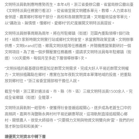
文明特派員軌制應時應勢而生。本年4月，浙江省委辦公廳、省當局辦公廳出臺
《文明特派員任務實行看法》，從省級宣揚文明體系單元，教導、人力資本社
會保證、農業鄉村等相干部分，高校和各類實際宣講、文明藝術協會等單元，
以“講政治、無情懷，懂鄉村、愛鄉村”的尺度展開文明特派員提拔。
文明特派員辦事周期為兩年，將在所駐鄉鎮（街道）范圍內重點領導1個行政
村，結對1家新時期文明實行站或鄉村文明會堂，承當實際政策宣講、文明辦事
供應、文明brand打造、鄉風文明扶植等任務義務，并隨機應變策劃研討一個
文明項目。為了進一個步驟壓實任務義務，還請求文明特派員每年駐鄉鎮（街
道）100天擺佈，每個月至多赴下層領導辦事1次。
“文明扶植的最基礎目標是知足群眾文明需求，完成大好人平易近群眾文明權
力。文明扶植難點在鄉村，應實在加年夜對文明資本單薄地域的投進，把重點
放到鄉村往。”浙江省委宣揚部相干擔任人說。
截至今朝，浙江累計遴派省、市、縣（市、區）三級文明特派員1500余人，完
成全省鄉鎮（街道）全籠罩。
文明特派員軌制一經發布，便獲得社會普遍追蹤關心，逐步成為老蒼生口中的
高頻詞。嘉興市海鹽縣永興村村平易近顧惠琴說，這項軌制直接追蹤關心鄉
村、關懷農人，很受大師接待。“只要精力文明與物資文明雙向奔‘富’，我們的村
落才幹加倍和和美美”。
讓優質文明資本中轉下層