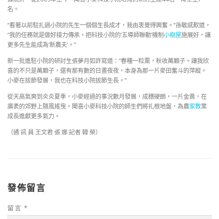
名。
“看著以前駐扎過小院的先生一個個生長成才，我由衷覺得興奮。”孫敏感歎道，
“我的任務就是做好接力傳承，把科技小院的‘五導師聯動’機制
小樹屋
施展好，讓
更多先生能成為‘新農夫’。”
新一批進駐小院的研討生張夢月如許寫道：“春種一粒粟，秋收萬顆子。讓我欣
喜的不只是萬顆子，還有那有數的日晝夜夜，本身為那一片麥田奮斗的萍蹤。
小麥在拔節發展，我也在科技小院拔節生長。”
從天高氣爽到炎炎夏季，小麥經過的事況數月發展，成穗硬朗，一片金黃，在
廣袤的郊野上隨風搖曳。聞喜小麥科技小院的師生們將扎根地盤，為農
家教
業
成長進獻更多氣力。
（通 訊 員 王文君 張 娜 記者 韓 榮）
發佈留言
留言
*