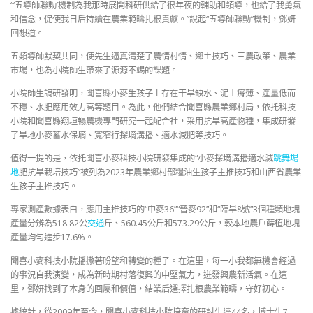
“‘五導師聯動’機制為我那時展開科研供給了很年夜的輔助和領導，也給了我勇氣
和信念，促使我日后持續在農業範疇扎根貢獻。”說起“五導師聯動”機制，鄧妍
回想道。
五類導師默契共同，使先生逼真清楚了農情村情、鄉土技巧、三農政策、農業
市場，也為小院師生帶來了源源不竭的課題。
小院師生調研發明，聞喜縣小麥生孩子上存在干旱缺水、泥土瘠薄、產量低而
不穩、水肥應用效力高等題目。為此，他們結合聞喜縣農業鄉村局，依托科技
小院和聞喜縣翔垣暢農機專門研究一起配合社，采用抗旱高產物種，集成研發
了旱地小麥蓄水保墑、寬窄行探墑溝播、適水減肥等技巧。
值得一提的是，依托聞喜小麥科技小院研發集成的“小麥探墑溝播適水減
跳舞場
地
肥抗旱栽培技巧”被列為2023年農業鄉村部糧油生孩子主推技巧和山西省農業
生孩子主推技巧。
專家測產數據表白，應用主推技巧的“中麥36”“晉麥92”和“臨旱8號”3個種類地塊
產量分辨為518.82公
交通
斤、560.45公斤和573.29公斤，較本地農戶蒔植地塊
產量均勻進步17.6%。
聞喜小麥科技小院播撒著盼望和轉變的種子。在這里，每一小我都無機會經過
的事況自我演變，成為新時期村落復興的中堅氣力，迸發興農新活氣。在這
里，鄧妍找到了本身的回屬和價值，結業后選擇扎根農業範疇，守好初心。
據統計，從2009年至今，聞喜小麥科技小院培育的研討生達44名，博士生7