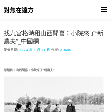
跳
至
對焦在遠方
選單
主
要
內
容
找九宮格時租山西聞喜：小院來了“新
農夫”_中國網
發佈日期:
2024 年 8 月 31 日
作者:
ADMIN
原題目：山西聞喜：小院來了“新農夫”