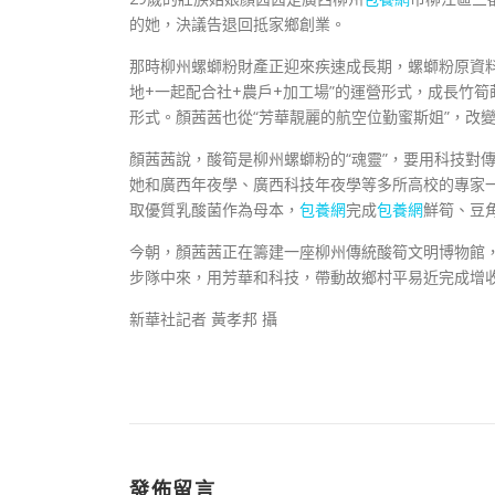
的她，決議告退回抵家鄉創業。
那時柳州螺螄粉財產正迎來疾速成長期，螺螄粉原資料
地+一起配合社+農戶+加工場”的運營形式，成長竹筍
形式。顏茜茜也從“芳華靚麗的航空位勤蜜斯姐”，改變
顏茜茜說，酸筍是柳州螺螄粉的“魂靈”，要用科技對
她和廣西年夜學、廣西科技年夜學等多所高校的專家一
取優質乳酸菌作為母本，
包養網
完成
包養網
鮮筍、豆
今朝，顏茜茜正在籌建一座柳州傳統酸筍文明博物館
步隊中來，用芳華和科技，帶動故鄉村平易近完成增
新華社記者 黃孝邦 攝
發佈留言