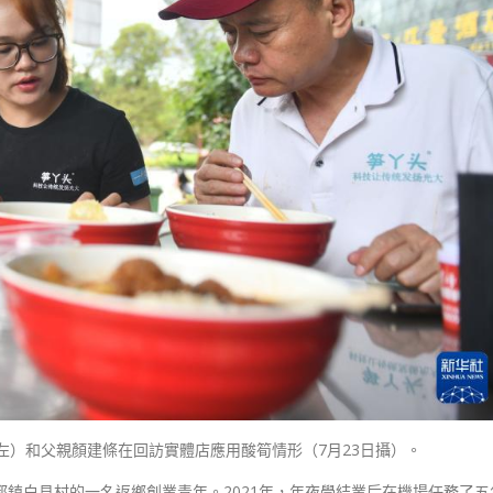
左）和父親顏建條在回訪實體店應用酸筍情形（7月23日攝）。
都鎮白見村的一名返鄉創業青年。2021年，年夜學結業后在機場任務了五