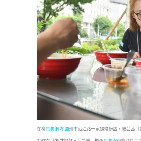
在柳
包養網 花圃
州市沿江路一家螺螄粉店，顏茜茜（
29歲的壯族姑娘顏茜茜是廣西柳州
包養網
市柳江區三