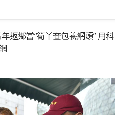
青年返鄉當“筍丫查包養網頭” 用科
網