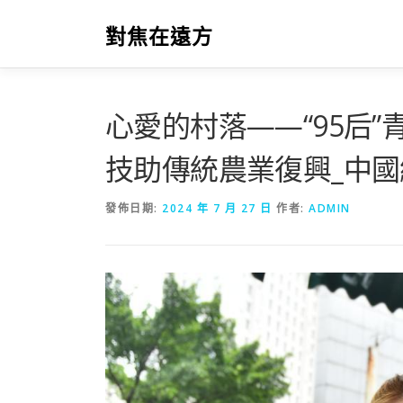
跳
至
對焦在遠方
主
要
內
容
心愛的村落——“95后”
技助傳統農業復興_中國
發佈日期:
2024 年 7 月 27 日
作者:
ADMIN