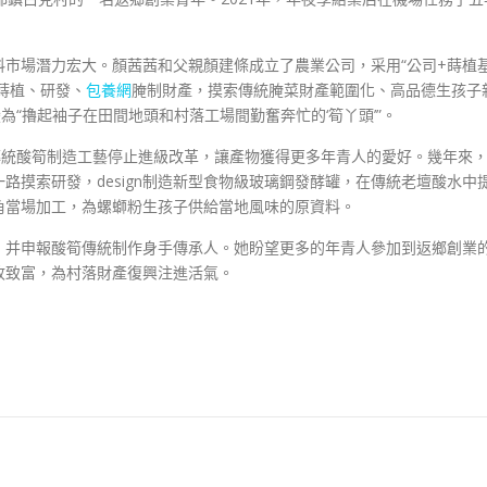
市場潛力宏大。顏茜茜和父親顏建條成立了農業公司，采用“公司+蒔植
蒔植、研發、
包養網
腌制財產，摸索傳統腌菜財產範圍化、高品德生孩子
為“擼起袖子在田間地頭和村落工場間勤奮奔忙的‘筍丫頭’”。
傳統酸筍制造工藝停止進級改革，讓產物獲得更多年青人的愛好。幾年來
路摸索研發，design制造新型食物級玻璃鋼發酵罐，在傳統老壇酸水中
角當場加工，為螺螄粉生孩子供給當地風味的原資料。
，并申報酸筍傳統制作身手傳承人。她盼望更多的年青人參加到返鄉創業
收致富，為村落財產復興注進活氣。