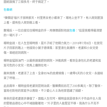
圖紙鼓搗了三個多月，終于搞定了。
包養網
“傈僳話”版片子放映那天，村里男女老小都來了，場地上坐不下，有人爬到屋頂
上看，還有些人爬到樹上看。
散場后，一位白叟拉住楊明金的手，用傈僳語對他說
包養
：“這是我看得最清楚
的一場片子。”
楊明金說，在人生至暗時辰，是片子給了他精力氣力。2018年7月8日，在放完
片子回家的路上，他接到小舅子德律風：家里液化氣爆炸，老婆和小女兒受
傷，曾經送到病院。
楊明金猛踩油門，以最疾速度趕到病院。沖進病房，看到全身包扎的老婆和岌
岌可危的小女兒，他馬上癱倒在地。
顛末挽救，老婆活了上去，全身85%的皮膚燒傷；一歲零6天的小女兒，永遠結
束了呼吸……
此后兩年，楊明金陪老婆到昆明治病，醫藥費前后花了200多萬元。除了醫保，
當局也對他的家庭予以救助，不少愛心人士為他家倡議了捐獻。
榮幸的是老婆逐步康復了，面臨人生坎坷，楊明金說是很多片子作品中主人翁
的堅韌品德在心中不竭鼓勵著他，“片子里的人能堅定不移，我為什么不克不