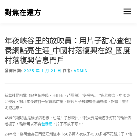
跳
至
對焦在遠方
選單
主
要
內
容
年夜峽谷里的放映員：用片子甜心查包
養網點亮生涯_中國村落復興在線_國度
村落復興信息門戶
發佈日期:
2025 年 1 月 21 日
作者:
ADMIN
新華社昆明電（記者伍曉陽、王明玉、趙珮然）“嗒嗒嗒……”夜幕來臨，中國東
北邊境，怒江年夜峽谷一家輪胎店里，膠片片子放映機齒輪動彈，銀幕上畫面
明滅起來。
45歲的楊明金是輪胎店老板，也是片子放映員。“我大要是最游手好閒的輪胎店
老板了，輪胎可以不賣
包養網
，片子不放不可。”
24年間，楊明金為云南怒江州瀘水市50多萬人次放了4500多場不花錢片子。他