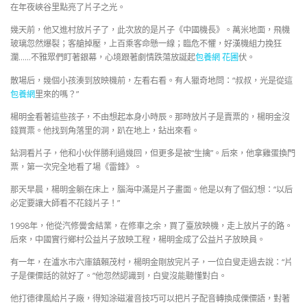
在年夜峽谷里點亮了片子之光。
幾天前，他又進村放片子了，此次放的是片子《中國機長》。萬米地面，飛機
玻璃忽然爆裂；客艙掉壓，上百乘客命懸一線；臨危不懼，好漢機組力挽狂
瀾……不雅眾們盯著銀幕，心境跟著劇情跌蕩放誕起
包養網 花圃
伏。
散場后，幾個小孩湊到放映機前，左看右看。有人獵奇地問：“叔叔，光是從這
包養網
里來的嗎？”
楊明金看著這些孩子，不由想起本身小時辰。那時放片子是賣票的，楊明金沒
錢買票。他找到角落里的洞，趴在地上，鉆出來看。
鉆洞看片子，他和小伙伴勝利過幾回，但更多是被“生擒”。后來，他拿雞蛋換門
票，第一次完全地看了場《雷鋒》。
那天早晨，楊明金躺在床上，腦海中滿是片子畫面。他是以有了個幻想：“以后
必定要讓大師看不花錢片子！”
1998年，他從汽修黌舍結業，在修車之余，買了臺放映機，走上放片子的路。
后來，中國實行鄉村公益片子放映工程，楊明金成了公益片子放映員。
有一年，在瀘水市六庫鎮賴茂村，楊明金剛放完片子，一位白叟走過去說：“片
子是傈僳話的就好了。”他忽然認識到，白叟沒能聽懂對白。
他打德律風給片子廠，得知涂磁灌音技巧可以把片子配音轉換成傈僳語，對著