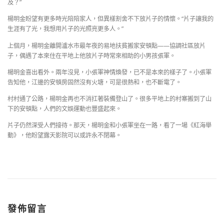
及？”
楊明金盼望有更多時光陪陪家人，但異樣割舍不下放片子的情懷。“片子讓我的
生涯有了光，我想用片子的光照亮更多人。”
上個月，楊明金離開瀘水市最年夜的易地扶貧搬家安頓點——協調社區放片
子，偶遇了本來住在平地上他放片子時常來相助的小男孩張軍。
楊明金喜出看外。兩年沒見，小張軍神情煥發，已不是本來的樣子了。小張軍
告知他，江邊的安頓房固然沒有火塘，可是很熱和，也不斷電了。
村村通了公路，楊明金再也不消扛著裝備登山了。很多平地上的村寨搬到了山
下的安頓點，人們的文娛運動也豐盛起來。
片子仍然深受人們接待。那天，楊明金和小張軍坐在一路，看了一場《紅海舉
動》，他盼望露天影院可以或許永不閉幕。
發佈留言