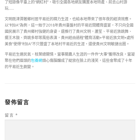
了短錄像平臺上的“網紅村”，吸引全國各地網友購置本地特產、前去山村游
玩……
文明既津潤著鄉村居平易近的精力生涯，也給本地帶來了很年夜的經濟效應。
以“村BA”為例，這一始于2018年貴州臺盤村的平易近間體育盛宴，不只向全國
國民展示了貴州鄉村強健的身姿，還推行了貴州文明，蘆笙、平易近族跳舞、
擺王木鼓、齊跳多耶等風俗表演，貴州經由過程“體育活動+平易近族文明+處所
美食”使得“村BA”不只豐盛了本地村平易近的生涯，還使貴州文明敏捷出圈。
平易近生連民氣，枝葉總關情。當事關農人生涯的一件件“大事”獲得改良，當凝
聚在他們眉頭的
包養網
煩心傷腦釀成了綻放在臉上的淺笑，這些會聚成了十年
的平易近生劇變。
發佈留言
留言
*