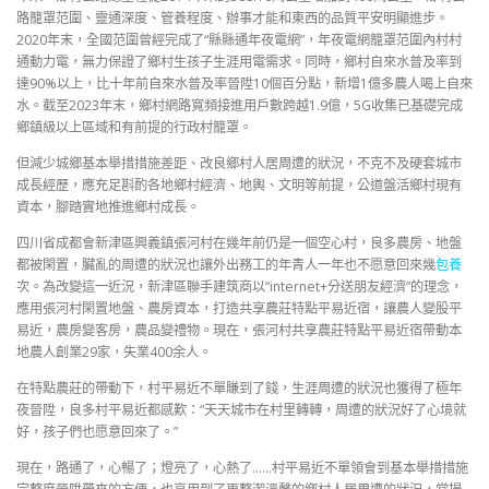
路籠罩范圍、靈通深度、管養程度、辦事才能和東西的品質平安明顯進步。
2020年末，全國范圍曾經完成了“縣縣通年夜電網”，年夜電網籠罩范圍內村村
通動力電，無力保證了鄉村生孩子生涯用電需求。同時，鄉村自來水普及率到
達90%以上，比十年前自來水普及率晉陞10個百分點，新增1億多農人喝上自來
水。截至2023年末，鄉村網路寬頻接進用戶數跨越1.9億，5G收集已基礎完成
鄉鎮級以上區域和有前提的行政村籠罩。
但減少城鄉基本舉措措施差距、改良鄉村人居周遭的狀況，不克不及硬套城市
成長經歷，應充足斟酌各地鄉村經濟、地輿、文明等前提，公道盤活鄉村現有
資本，腳踏實地推進鄉村成長。
四川省成都會新津區興義鎮張河村在幾年前仍是一個空心村，良多農房、地盤
都被閑置，臟亂的周遭的狀況也讓外出務工的年青人一年也不愿意回來幾
包養
次。為改變這一近況，新津區聯手建筑商以“internet+分送朋友經濟”的理念，
應用張河村閑置地盤、農房資本，打造共享農莊特點平易近宿，讓農人變股平
易近，農房變客房，農品變禮物。現在，張河村共享農莊特點平易近宿帶動本
地農人創業29家，失業400余人。
在特點農莊的帶動下，村平易近不單賺到了錢，生涯周遭的狀況也獲得了極年
夜晉陞，良多村平易近都感歎：“天天城市在村里轉轉，周遭的狀況好了心境就
好，孩子們也愿意回來了。”
現在，路通了，心暢了；燈亮了，心熱了……村平易近不單領會到基本舉措措施