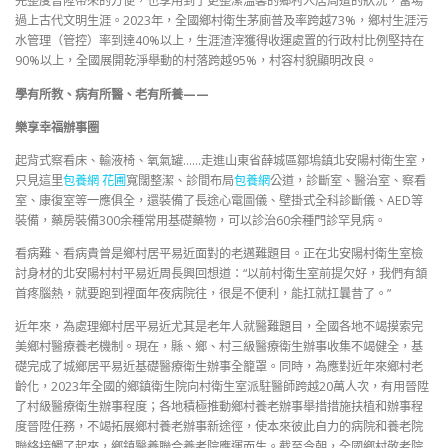
完整度晉陞帶來的方便，也享用到了更整潔溫馨的鄉村人居周遭的狀況，當場
過上古代文明生涯。2023年，全國鄉村衛生茅廁普及率跨越73%，鄉村生涯污
水管理（管控）率到達40%以上，生涯渣滓獲得收運處置的行政村比例堅持在
90%以上，全國展開乾淨舉動的村落跨越95%，村容村貌顯明改良。
學有所教、病有所醫、老有所養——
樂享幸福辦事圈
起背式察看床、輸液椅、氧氣罐……走進山東省薛城區鄒塢鎮北安陽村衛生室，
只見這里
包養網 花圃
寬闊整潔、診間布局
包養網
公道，診斷室、醫治室、察看
室、康復室等一應俱全，還裝備了長途心電圖儀、壁掛式全科診斷儀、AED等
裝備，藥房裝備300余種常用基礎藥物，可以診治60余種門診罕見病。
看病難、看病貴曾是鄉村居平易近面對的老邁難題目。正在北安陽村衛生室檢
討身材的北安陽村村平易近周長興回想道：“以前村衛生室前提欠好，我們有頷
首疼腦熱，就要跑到裡面年夜病院往，很是不便利，能扛就扛曩昔了。”
近年來，為處理鄉村居平易近尤其是老年人就醫難題目，全國各地不竭摸索完
美鄉村醫療養老機制。現在，縣、鄉、村三級醫療衛生辦事收集不竭健全，基
礎完成了城鄉居平易近基礎醫療衛生辦事全籠罩。同時，為應對近年來鄉村老
齡化，2023年全國的鄉鎮衛生院向村衛生室派駐醫師跨越20萬人次，有用晉陞
了村級醫療衛生辦事程度；各地積極推動鄉村養老辦事舉措措施扶植和辦事程
度晉陞任務，不竭拓展鄉村養老辦事新途徑，使本來彼此自力的病院和養老院
聯絡接觸了起來，鄉鎮醫養聯合養老院應運而生。截至今朝，全國鄉村敬老院