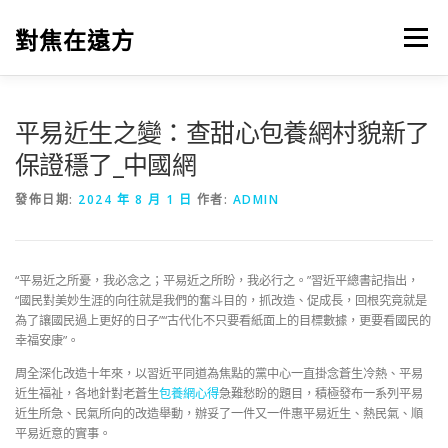
跳
至
對焦在遠方
選單
主
要
內
容
平易近生之變：查甜心包養網村貌新了
保證穩了_中國網
發佈日期:
2024 年 8 月 1 日
作者:
ADMIN
“平易近之所憂，我必念之；平易近之所盼，我必行之。”習近平總書記指出，
“國民對美妙生涯的向往就是我們的奮斗目的，抓改造、促成長，回根究竟就是
為了讓國民過上更好的日子”“古代化不只要看紙面上的目標數據，更要看國民的
幸福安康”。
周全深化改造十年來，以習近平同道為焦點的黨中心一直掛念蒼生冷熱、平易
近生福祉，各地針對老蒼生
包養網心得
急難愁盼的題目，積極發布一系列平易
近生所急、民氣所向的改造舉動，辦妥了一件又一件惠平易近生、熱民氣、順
平易近意的實事。