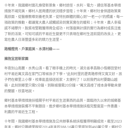
十年來，我國鄉村面孔煥發新景象，鄉村途徑、水利、電力、通信等基本舉措
措施不竭完美，鄉村人居周遭的狀況穩步晉陞；十年來，鄉村社會保證政策東
風掠面，從醫療教導到養老失業，從特別群體的關心到“一老一小”的照護，每一
項政策的推動，都讓寬大農人感觸感染到實其實在的暖和；十年來，農人幸福
感不竭攀升，脫貧攻堅戰獲得周全成功，村落復興計謀的實行為鄉村成長注進
了新的活氣，可知可感的平易近生變更不只表現在鄉村生涯前提的改良上，更
寫在農人日漸豐盛多彩的精力生涯里。
路暢燈亮、戶潔庭美、水清村綠——
擁抱宜居新家園
年夜別山南麓，水秀山清。看了眼手機上的時光，湖北省孝昌縣小悟鄉田堂村
村平易近萬文昌在家門口等候孫子下學。“此刻村里的瀝青路修得又寬又好，孩
子們在鄉里上小學，校車能直接送抵家，太便利了！以前我們出村要翻山越
嶺，此刻到鄉里只需5分鐘，到縣城僅需20分鐘。”萬文昌捶了捶本身舉動未便
的雙腿，欣喜地說。
鄉村基本舉措措施扶植關乎村平易近生涯東西的品質，面臨持久以來的城鄉基
本舉措措施裝備不平衡題目，進步鄉村基本舉措措施扶植完整度是一件惠農、
利農的平易近生工程。
十年間，我國鄉村基本舉措措施及公共辦事系統扶植獲得明顯成效。截至2023
年末，鄉村公路總里程從2014年末的388.16萬公里增加到460萬公里，鄉村公