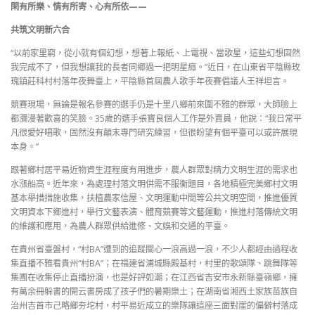
閑有所樂、情有所寄、心有所依——
共筑文明新六合
“以前家里窮，從小就有個幻想，想著上報紙、上電視、當歌星，這些幻想固然
我完成不了，但我想讓我的長者同鄉過一把明星癮。”近日，在山東省平陰縣玫
瑰鎮莊科村村落年夜舞臺上，平陰縣首屆農人歌手年夜賽倡議人王祥坦言。
競賽現場，無論是報名參賽的選手仍是十里八鄉前來圍不雅的群眾，大師臉上
都瀰漫著歡喜的笑臉。35歲的選手張寶良個人工作是外賣員，他說：“我日常平
凡很愛好唱歌，固然沒有顛末專門研究練習，但很盼望有個平臺可以或許展現
本身。”
跟著鄉村居平易近物資生涯程度有用進步，農人群眾對精力文明生涯的需求也
水漲船高。近年來，為處理村落文明供需不服衡題目，各地積極完美鄉村文明
基本舉措措施收集，扶植農家信屋、文明運動中間等公共文明空間，推進優質
文明資本下鄉進村，舉行文藝表演、體育競賽等文藝運動，推進村落傳統文明
的維護和應用，為農人群眾供給進修、文娛和交通的平臺。
在貴州省臺盤村，“村BA”遭到的追蹤關心一浪高過一浪，不少人都經由過程收
集直播不雅看貴州“村BA”；在福建省浦城縣殿基村，村里的歌頌隊、跳舞隊等
集團在收集停止直播扮演，也是好評如潮；在江西省吉安市永新縣臺嶺鄉，擁
有萬余冊躲書的開云書房成了孩子們的暑期樂土；在湖南省湘西土家族苗族自
治州吉首市己略鄉夯坨村，村平易近成立的樂隊讓這座三面對崖的偏僻村落成