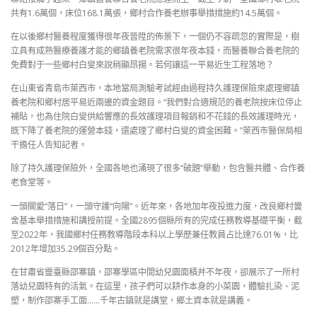
共有1.6萬個，床位168.1萬張，鄉村合作養老辦事舉措措施約14.5萬個。
在以後鄉村醫養程度獲得很年夜晉陞的佈景下，一個仍不容疏忽的實際是，樹
立具有成熟醫療養護才能的鄉鎮養老院需求很年夜本錢，而醫養聯合養老院的
免費對于一些鄉村白叟來說稍顯昂揚。若何讓這一平易近生工程落地？
在山東省青島市萊西市，本地當局測驗考試經由過程持久護理保險來處理鄉鎮
養老院和鄉村居平易近兩邊的資金題目。“我們對合適規范的養老院按床位停止
補貼，也為住院白叟供給響應的長效護理項目報銷和不花錢的長效護理時光，
既下降了養老院的運營本錢，還處理了鄉村白叟的資金困難。”萊西市醫保局相
干擔任人告知記者。
除了持久護理保險外，全國各地也涌現了很多“破題”舉動，包含醫共體、合作養
老食堂等。
一頭關愛“落日”，一頭守護“向陽”。近年來，各地加年夜投進力度，改良鄉村黌
舍基本舉措措施和講授前提。全國2895個縣所有的完成任務教導基礎平衡，截
至2022年，我國鄉村任務教導階段本科以上學歷兼任教員占比達76.01%，比
2012年增加35.29個百分點。
在甘肅省靈臺縣邵寨鎮，邵寨學區中間幼兒園面積并不年夜，卻展示了一所村
落幼兒園特有的活氣。在這里，孩子們可以耕作本身的小菜園，體驗扎染、泥
塑，制作邵寨手工面……千年古鎮就是講堂，鄉土資本就是講義。