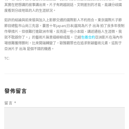
其實在把想講的故事講出來。片子有跨越說話、文明差別的才能，能讓分歧國
度看到分歧地區的人的生涯狀況。
如許的結論與前來餐與加入上影節交通的國際影人不約而合。東京國際片子節
節目總監市山尚三先容，曩昔十年japan(日本)當局為片子 出海 拍了良多年夜制
作舉措片，但很難打進歐洲市場，反而是一些小本錢、講述通俗人生涯微，我
就不耽誤你了。」的藝術片無意插柳柳成蔭。 已經
包養合約
亞洲影片在海內市
場很難獲得勝利，比來開端轉變了，歐雅觀眾也在追求新穎藝術元素，這對于
亞洲片子 出海 是個不錯的機遇。
TC:
發佈留言
留言
*