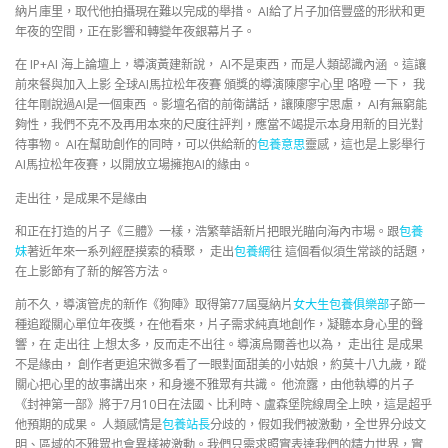
納片庫里，取代他拍攝現在難以完成的舉措。 AI給了片子加倍豐盛的形狀和更
年夜的空間，正在影響和轉變年夜銀幕片子。
在 IP+AI 海上論壇上，導演黃建新說， AI不是東西，而是人類認識內涵 。這讓
前來餐與加入上影 全球AI馬拉松年夜賽 頒獎的導演陳廖宇心里 咯噔 一下， 我
往年剛說過AI是一個東西 。影壇名宿的前衛講話，讓陳廖宇思慮， AI有無窮能
夠性，我們不克不及再用本來的尺度往評判，應當不竭提示本身用新的目光對
待事物。 AI在幫助創作的同時，可以供給新的
包養意思
靈感，這也是上影舉行
AI馬拉松年夜賽，以開放立場擁抱AI的緣由。
走出往，是成果不是緣由
和正在打造的片子《三體》一樣，浩繁華語新片把眼光瞄向海內市場。跟
包養
妹
著近年來一系列經歷摸索的積聚， 走出
包養網
往 這個看似須生常談的話題，
在上影節有了新的解答方法。
前不久，導演管虎的新作《狗陣》取得第77屆戛納片
女大生包養俱樂部
子節一
種追蹤關心單位年夜獎，在他看來，片子需求純真地創作，凝聽本身心里的聲
響，在 走出往 上想太多，反而走不出往。導演烏爾善也以為， 走出往 是成果
不是緣由， 創作者更追宋微多看了一眼對面甜美的小姑娘，約莫十八九歲，蹤
關心把心里的故事講出來，和身邊不雅眾有共識。 他流露，由他執導的片子
《封神第一部》將于7月10日在法國、比利時、盧森堡院線周全上映，這是超乎
他預期的成果。 人類感情是
包養站長
分歧的，假如我們被激動，全世界分歧文
明、區域的不雅眾也會異樣被激動。我們只需求照實表達我們的精力世界，實