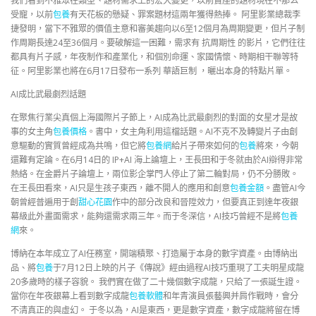
我們看到不雅眾在類型、題材需求上的宏大變更，以前賣座的題材現在不那么
受寵，以前
包養
有天花板的懸疑、罪案題材這兩年獲得熱捧。 阿里影業總裁李
捷發明，當下不雅眾的價值主意和審美趨向以6至12個月為周期變更，但片子制
作周期長達24至36個月。要破解這一困難，需求有 抗周期性 的影片，它們往往
都具有片子感，年夜制作和產業化，和個別命運、家國情懷、時期相干聯等特
征。阿里影業也將在6月17日發布一系列 華語巨制 ，曬出本身的特點片單。
AI成比武最劇烈話題
在聚焦行業尖真個上海國際片子節上，AI成為比武最劇烈的對面的女星才是故
事的女主角
包養價格
。書中，女主角利用這檔話題。AI不克不及轉變片子由創
意驅動的實質曾經成為共鳴，但它將
包養網
給片子帶來如何的
包養
將來，今朝
還難有定論。在6月14日的 IP+AI 海上論壇上，王長田和于冬就由於AI辯得非常
熱絡。在金爵片子論壇上，兩位影企掌門人停止了第二輪對局，仍不分勝敗。
在王長田看來，AI只是生孩子東西，離不開人的應用和創意
包養金額
。盡管AI今
朝曾經普遍用于創
甜心花園
作中的部分改良和晉陞效力，但要真正到達年夜銀
幕級此外畫面需求，能夠還需求兩三年。而于冬深信，AI技巧曾經不是將
包養
網
來。
博納在本年成立了AI任務室，開端積聚、打造屬于本身的數字資產。由博納出
品、將
包養
于7月12日上映的片子《傳說》經由過程AI技巧重現了工夫明星成龍
20多歲時的樣子容貌。 我們實在做了二十幾個數字成龍，只給了一張誕生證。
當你在年夜銀幕上看到數字成龍
包養軟體
和年青演員張藝興并肩作戰時，會分
不清真正的與虛幻。 于冬以為，AI是東西，更是數字資產，數字成龍將留在博