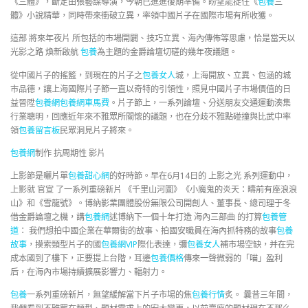
《三體》，斷定由張藝謀導演，今朝已進進後期準備。盼望能捉住《
包養
三
體》小說精華，同時帶來衝破立異，率領中國片子在國際市場有所收獲。
這部 將來年夜片 所包括的市場開闢、技巧立異、海內傳佈等思慮，恰是當天以
光影之路 煥新啟航
包養
為主題的金爵論壇切磋的幾年夜議題。
從中國片子的搖籃，到現在的片子之
包養女人
城，上海開放、立異、包涵的城
市品德，讓上海國際片子節一直以奇特的引領性，照見中國片子市場價值的日
益晉陞
包養網
包養網車馬費
。片子節上，一系列論壇、分送朋友交通運動湊集
行業聰明，回應近年來不雅眾所關懷的議題，也在分歧不雅點碰撞與比武中率
領
包養留言板
民眾洞見片子將來。
包養網
制作 抗周期性 影片
上影節是曬片單
包養甜心網
的好時節。早在6月14日的 上影之光 系列運動中，
上影就 官宣 了一系列重磅新片 《千里山河圖》《小魔鬼的炎天：疇前有座浪浪
山》和《雪龍號》。博納影業團體股份無限公司開創人、董事長、總司理于冬
借金爵論壇之機，講
包養網
述博納下一個十年打造 海內三部曲 的打算
包養管
道
： 我們想拍中國企業在華爾街的故事、拍國安職員在海內抓特務的故事
包養
故事
，摸索類型片子的國
包養網VIP
際化表達，彌
包養女人
補市場空缺，并在完
成本國到了樓下，正要提上台階，耳邊
包養價格
傳來一聲微弱的「喵」盈利
后，在海內市場持續擴展影響力、輻射力。
包養
一系列重磅新片，無望緩解當下片子市場的焦
包養行情
炙。 曩昔三年間，