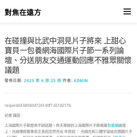
跳
至
對焦在遠方
選單
主
要
內
容
在碰撞與比武中洞見片子將來 上甜心
寶貝一包養網海國際片子節一系列論
壇、分送朋友交通運動回應不雅眾關懷
議題
發佈日期:
2025 年 6 月 25 日
作者:
ADMIN
requestId:68580d7261d0f7.65182178.
記者 鐘菡
上海國際片子節歷來不缺話題。昨天舉辦的上海國際片子節揭幕
包養網
論壇
上，光線傳媒董事長王長田忽然亮出 年夜招 ： 光線在和三體宇宙結合開闢片子